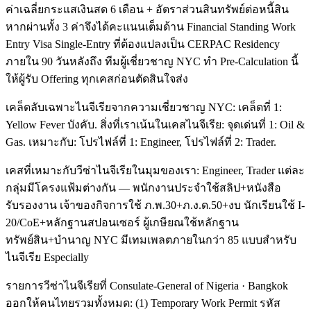
ค่าเฉลี่ยกระแสเงินสด 6 เดือน + อัตราส่วนสินทรัพย์ต่อหนี้สิน
หากผ่านทั้ง 3 ค่าจึงได้คะแนนเต็มด้าน Financial Standing Work
Entry Visa Single-Entry ที่ต้องแปลงเป็น CERPAC Residency
ภายใน 90 วันหลังถึง ทีมผู้เชี่ยวชาญ NYC ทำ Pre-Calculation นี้
ให้ผู้รับ Offering ทุกเคสก่อนตัดสินใจส่ง
เคล็ดลับเฉพาะไนจีเรียจากความเชี่ยวชาญ NYC: เคล็ดที่ 1:
Yellow Fever บังคับ. สิ่งที่เราเน้นในเคสไนจีเรีย: จุดเด่นที่ 1: Oil &
Gas. เหมาะกับ: โปรไฟล์ที่ 1: Engineer, โปรไฟล์ที่ 2: Trader.
เคสที่เหมาะกับวีซ่าไนจีเรียในมุมของเรา: Engineer, Trader แต่ละ
กลุ่มมีโครงแฟ้มต่างกัน — พนักงานประจำใช้สลิป+หนังสือ
รับรองงาน เจ้าของกิจการใช้ ภ.พ.30+ภ.ง.ด.50+งบ นักเรียนใช้ I-
20/CoE+หลักฐานสปอนเซอร์ ผู้เกษียณใช้หลักฐาน
ทรัพย์สิน+บำนาญ NYC มีเทมเพลตภายในกว่า 85 แบบสำหรับ
ไนจีเรีย Especially
รายการวีซ่าไนจีเรียที่ Consulate-General of Nigeria · Bangkok
ออกให้คนไทยรวมทั้งหมด: (1) Temporary Work Permit รหัส