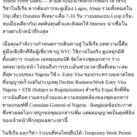
Yellow Fever บังคับ — สามคำแนะนำหลักจากทีมเราสำหรับ
วีซ่าไนจีเรีย หากต้องการจะดูเมือง Lagos, Abuja รวมทั้งหมดใน
Trip เดียว Duration ที่เหมาะคือ 7-10 วัน วางแผนแบบ Loop (เริ่ม-
จบเมืองเดียวกัน) ลดต้นทุนตั๋วและยังผลให้ Itinerary น่าเชื่อใน
สายตาเจ้าหน้าที่กงสุล
เมื่อคุณกำลังวางกำหนดการเดินทางสู่ ไนจีเรีย บทความนี้คือ
คู่มือเชิงลึกที่ทีมผู้เชี่ยวชาญ NYC ใช้ภายในจริง ดูแลทุกมิติ
ตั้งแต่การ Analyse เคสคุณสมบัติ จัดโครงชุดเอกสาร ร่าง
จดหมายปะหน้า ไปจนถึงการประเมินช่วงเวลายื่นที่เหมาะสม
ที่สุด ระบบของ Nigeria ใช้ e- Entry Visa ของกระทรวงมหาดไทย
ที่อนุญาตเร็วแต่ไม่ระบุเหตุ Decline Business/Work Entry Visa
Nigeria + STR (Subject to Regularization) สำหรับ Expat สิ่งที่ทีม
เราเน้นคือความครบถ้วนและความสอดคล้องของชุดเอกสาร
ตามเกณฑ์ที่ Consulate-General of Nigeria · Bangkokข้อประกาศ
ซึ่งช่วยลดโอกาสถูกขอชุดเอกสารเพิ่ม แต่ผลอนุญาตเป็นดุลพินิจ
ของเจ้าหน้าที่กงสุลเฉพาะเท่านี้
ไนจีเรีย ออกวีซ่า 3 แบบที่คนไทยยื่นได้: Temporary Work Permit