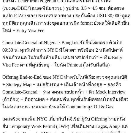
ปอร์ต / Letter from Nigerian Co.) และเสริมตามโปรไฟล์
(ภ.ง.ด./DBD/โฉนด/พินัยกรรม) รูปถ่าย 3.5 × 4.5 ซม. ต้องตรง
สเปก ICAO ของประเทศปลายทาง ประกันต้อง USD 30,000 ดูแล
ทุกมิติเหตุฉุกเฉิน การส่งชุดเอกสารผิด format ยังผลให้เสียคิวยื่น
ใหม่ + Entry Visa Fee
Consulate-General of Nigeria · Bangkok รับยื่นโดยตรง คิวเปิด
09:30 น. ทุกวันทำการ NYC มีโควตา พรีเมียม 2 หนึ่งสัปดาห์
ก่อนกำหนด ในวันยื่นห้ามลืม: เล่มพาสปอร์ตเก่า + เงิน Entry
Visa Fee ตามที่ศูนย์ระบุ + ใบนัด Printout (ไม่รับมือถือ)
Offering End-to-End ของ NYC สำหรับไนจีเรีย: ตรวจคุณสมบัติ
+ Strategy Map + แปลรับรอง + เดินเจ้าหน้าที่กงสุล + จองคิว
Consulate-General + ร่าง จดหมายปะหน้า + ติว Mock Interview
(ถ้าต้อง) + ติดตามผล + ส่งเล่มคืน ทุกขั้นรับผิดชอบโดยทีมเดียว
ไม่ส่งต่อระหว่างแผนก ยังผลให้ Continuity สูง Oil & Gas
เคสจริงจากแฟ้ม NYC เกี่ยวกับไนจีเรีย: ผู้รับ Offering รายหนึ่ง
ยื่น Temporary Work Permit (TWP) เพื่อเดินทาง Lagos, Abuja แต่