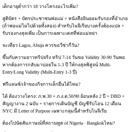
เด็กอายุต่ำกว่า 18 วางโครงอะไรเพิ่ม?
สูติบัตร + บัตรประชาชนพ่อแม่ + หนังสือยินยอมรับรองที่อำเภอ
(ถ้าพ่อแม่ไม่ไปด้วยทั้งสอง) สำหรับไนจีเรียบางครั้งต้องแปล +
รับรองกงสุลเพิ่ม เป็นการเฉพาะเคสที่พ่อแม่หย่า
จะเที่ยว Lagos, Abuja ควรขอวีซ่ากี่วัน?
ขึ้นกับความยาวทริปจริง ทริป 7-14 วันขอ Validity 30-90 วันพอ
หากต้องการกลับมาบ่อยใน 1-3 ปี ให้กงสุลพิสูจน์ Multi-
Entry/Long Validity (Multi-Entry 1-3 ปี)
ฟรีแลนซ์/เจ้าของกิจการเล็กยื่นได้ไหม?
ได้ ต้องวางโครง: ภ.พ.30 + ภ.ง.ด.50/90 ย้อนหลัง 2 ปี + DBD +
สัญญางาน 2 ฉบับ + รายการเดินบัญชี บัญชีรับโอน 12 เดือน
NYC มี Letter of Purpose เฉพาะกลุ่มนี้สำหรับไนจีเรีย
ต้องไปนัดสัมภาษณ์ที่สถานทูต of Nigeria · Bangkokไหม?