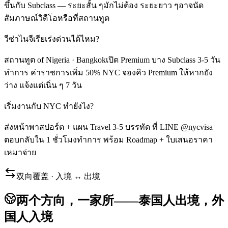
ขึ้นกับ Subclass — ระยะสั้น ๆมักไม่ต้อง ระยะยาว ๆอาจนัด
สัมภาษณ์วิดีโอหรือที่สถานทูต
วีซ่าไนจีเรียเร่งด่วนได้ไหม?
สถานทูต of Nigeria · Bangkokเปิด Premium บาง Subclass 3-5 วัน
ทำการ ค่าราชการเพิ่ม 50% NYC จองคิว Premium ให้หากยัง
ว่าง แจ้งแต่เนิ่น ๆ 7 วัน
เริ่มงานกับ NYC ทำยังไง?
ส่งหน้าพาสปอร์ต + แผน Travel 3-5 บรรทัด ที่ LINE @nycvisa
ตอบกลับใน 1 ชั่วโมงทำการ พร้อม Roadmap + ใบเสนอราคา
เหมาจ่าย
双向覆盖 · 入境 ↔ 出境
两个方向，一家所——泰国人出境，外
国人入境