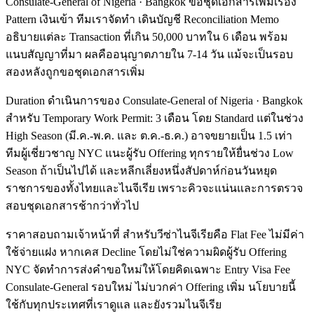
Consulate-General of Nigeria · Bangkok ขอชุดเอกสารเพิ่มเรื่อง
Pattern เงินเข้า ทีมเราจัดทำ เดินบัญชี Reconciliation Memo
อธิบายแต่ละ Transaction ที่เกิน 50,000 บาทใน 6 เดือน พร้อม
แนบสัญญาที่มา ผลคืออนุญาตภายใน 7-14 วัน แม้จะเป็นรอบ
สองหลังถูกขอชุดเอกสารเพิ่ม
Duration ดำเนินการของ Consulate-General of Nigeria · Bangkok
สำหรับ Temporary Work Permit: 3 เดือน โดย Standard แต่ในช่วง
High Season (มี.ค.-พ.ค. และ ต.ค.-ธ.ค.) อาจขยายเป็น 1.5 เท่า
ทีมผู้เชี่ยวชาญ NYC แนะผู้รับ Offering ทุกรายให้ยื่นช่วง Low
Season ถ้าเป็นไปได้ และหลีกเลี่ยงหนึ่งสัปดาห์ก่อนวันหยุด
ราชการของทั้งไทยและไนจีเรีย เพราะคิวจะแน่นและการตรวจ
สอบชุดเอกสารช้ากว่าทั่วไป
ราคาสอบถามเจ้าหน้าที่ สำหรับวีซ่าไนจีเรียคือ Flat Fee ไม่มีค่า
ใช้จ่ายแฝง หากเคส Decline โดยไม่ใช่ความผิดผู้รับ Offering
NYC จัดทำการส่งคำขอใหม่ให้โดยคิดเฉพาะ Entry Visa Fee
Consulate-General รอบใหม่ ไม่บวกค่า Offering เพิ่ม นโยบายนี้
ใช้กับทุกประเทศที่เราดูแล และยังรวมไนจีเรีย