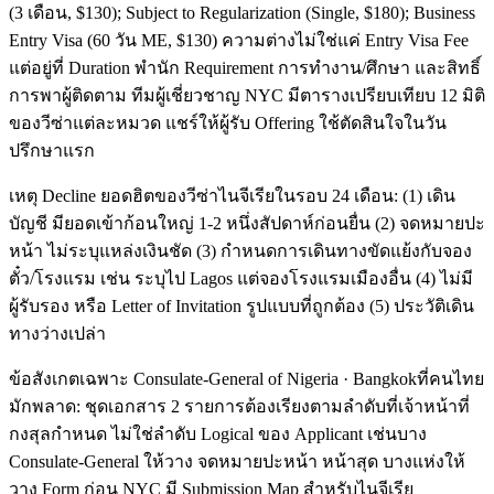
(3 เดือน, $130); Subject to Regularization (Single, $180); Business
Entry Visa (60 วัน ME, $130) ความต่างไม่ใช่แค่ Entry Visa Fee
แต่อยู่ที่ Duration พำนัก Requirement การทำงาน/ศึกษา และสิทธิ์
การพาผู้ติดตาม ทีมผู้เชี่ยวชาญ NYC มีตารางเปรียบเทียบ 12 มิติ
ของวีซ่าแต่ละหมวด แชร์ให้ผู้รับ Offering ใช้ตัดสินใจในวัน
ปรึกษาแรก
เหตุ Decline ยอดฮิตของวีซ่าไนจีเรียในรอบ 24 เดือน: (1) เดิน
บัญชี มียอดเข้าก้อนใหญ่ 1-2 หนึ่งสัปดาห์ก่อนยื่น (2) จดหมายปะ
หน้า ไม่ระบุแหล่งเงินชัด (3) กำหนดการเดินทางขัดแย้งกับจอง
ตั๋ว/โรงแรม เช่น ระบุไป Lagos แต่จองโรงแรมเมืองอื่น (4) ไม่มี
ผู้รับรอง หรือ Letter of Invitation รูปแบบที่ถูกต้อง (5) ประวัติเดิน
ทางว่างเปล่า
ข้อสังเกตเฉพาะ Consulate-General of Nigeria · Bangkokที่คนไทย
มักพลาด: ชุดเอกสาร 2 รายการต้องเรียงตามลำดับที่เจ้าหน้าที่
กงสุลกำหนด ไม่ใช่ลำดับ Logical ของ Applicant เช่นบาง
Consulate-General ให้วาง จดหมายปะหน้า หน้าสุด บางแห่งให้
วาง Form ก่อน NYC มี Submission Map สำหรับไนจีเรีย