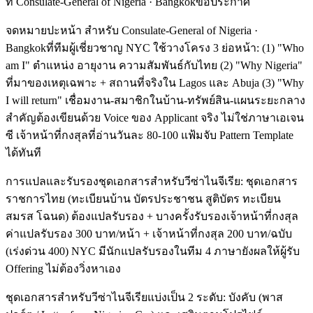
ที่ Consulate-General of Nigeria · Bangkokข้อประกาศ
จดหมายปะหน้า สำหรับ Consulate-General of Nigeria ·
Bangkokที่ทีมผู้เชี่ยวชาญ NYC ใช้วางโครง 3 ย่อหน้า: (1) "Who
am I" ตำแหน่ง อายุงาน ความสัมพันธ์กับไทย (2) "Why Nigeria"
ที่มาของเหตุเฉพาะ + สถานที่จริงใน Lagos และ Abuja (3) "Why
I will return" เชื่อมงาน-สมาชิกในบ้าน-ทรัพย์สิน-แผนระยะกลาง
สำคัญต้องเขียนด้วย Voice ของ Applicant จริง ไม่ใช่ภาษาเอเจน
ซี เจ้าหน้าที่กงสุลที่อ่านวันละ 80-100 แฟ้มจับ Pattern Template
ได้ทันที
การแปลและรับรองชุดเอกสารสำหรับวีซ่าไนจีเรีย: ชุดเอกสาร
ราชการไทย (ทะเบียนบ้าน บัตรประชาชน สูติบัตร ทะเบียน
สมรส โฉนด) ต้องแปลรับรอง + บางครั้งรับรองเจ้าหน้าที่กงสุล
ค่าแปลรับรอง 300 บาท/หน้า + เจ้าหน้าที่กงสุล 200 บาท/ฉบับ
(เร่งด่วน 400) NYC มีนักแปลรับรองในทีม 4 ภาษายังผลให้ผู้รับ
Offering ไม่ต้องวิ่งหาเอง
ชุดเอกสารสำหรับวีซ่าไนจีเรียแบ่งเป็น 2 ระดับ: บังคับ (พาส