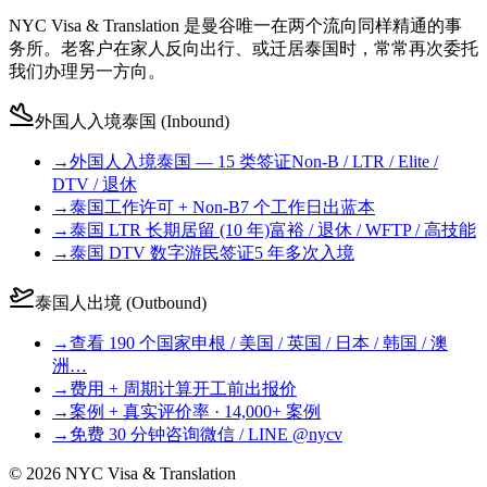
NYC Visa & Translation 是曼谷唯一在两个流向同样精通的事
务所。老客户在家人反向出行、或迁居泰国时，常常再次委托
我们办理另一方向。
外国人入境泰国 (Inbound)
→
外国人入境泰国 — 15 类签证
Non-B / LTR / Elite /
DTV / 退休
→
泰国工作许可 + Non-B
7 个工作日出蓝本
→
泰国 LTR 长期居留 (10 年)
富裕 / 退休 / WFTP / 高技能
→
泰国 DTV 数字游民签证
5 年多次入境
泰国人出境 (Outbound)
→
查看 190 个国家
申根 / 美国 / 英国 / 日本 / 韩国 / 澳
洲…
→
费用 + 周期计算
开工前出报价
→
案例 + 真实评价
率 · 14,000+ 案例
→
免费 30 分钟咨询
微信 / LINE @nycv
©
2026
NYC Visa & Translation