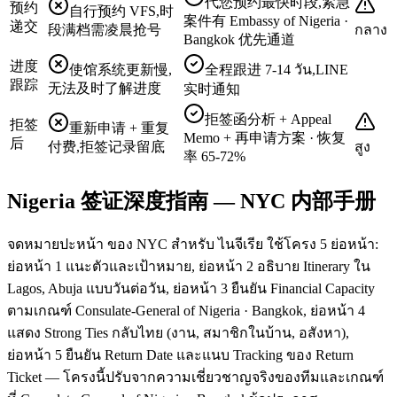
代您预约最快时段,紧急
预约
自行预约 VFS,时
案件有 Embassy of Nigeria ·
递交
段满档需凌晨抢号
กลาง
Bangkok 优先通道
进度
使馆系统更新慢,
全程跟进 7-14 วัน,LINE
跟踪
无法及时了解进度
实时通知
拒签函分析 + Appeal
拒签
重新申请 + 重复
Memo + 再申请方案 · 恢复
后
付费,拒签记录留底
สูง
率 65-72%
Nigeria 签证深度指南 — NYC 内部手册
จดหมายปะหน้า ของ NYC สำหรับ ไนจีเรีย ใช้โครง 5 ย่อหน้า:
ย่อหน้า 1 แนะตัวและเป้าหมาย, ย่อหน้า 2 อธิบาย Itinerary ใน
Lagos, Abuja แบบวันต่อวัน, ย่อหน้า 3 ยืนยัน Financial Capacity
ตามเกณฑ์ Consulate-General of Nigeria · Bangkok, ย่อหน้า 4
แสดง Strong Ties กลับไทย (งาน, สมาชิกในบ้าน, อสังหา),
ย่อหน้า 5 ยืนยัน Return Date และแนบ Tracking ของ Return
Ticket — โครงนี้ปรับจากความเชี่ยวชาญจริงของทีมและเกณฑ์