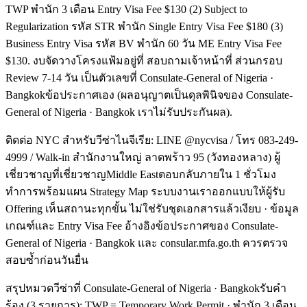
TWP พำนัก 3 เดือน Entry Visa Fee $130 (2) Subject to
Regularization รหัส STR พำนัก Single Entry Visa Fee $180 (3)
Business Entry Visa รหัส BV พำนัก 60 วัน ME Entry Visa Fee
$130. งบจัดวางโครงแฟ้มอยู่ที่ สอบถามเจ้าหน้าที่ ส่วนกรอบ
Review 7-14 วัน เป็นตัวเลขที่ Consulate-General of Nigeria ·
Bangkokข้อประกาศเอง (ผลอนุญาตเป็นดุลพินิจของ Consulate-
General of Nigeria · Bangkok เราไม่รับประกันผล).
ติดต่อ NYC สำหรับวีซ่าไนจีเรีย: LINE @nycvisa / โทร 083-249-
4999 / Walk-in สำนักงานใหญ่ ลาดพร้าว 95 (วังทองหลาง) ผู้
เชี่ยวชาญที่เชี่ยวชาญMiddle Eastตอบกลับภายใน 1 ชั่วโมง
ทำการพร้อมแผน Strategy Map ระบบงานเราออกแบบให้ผู้รับ
Offering เห็นสถานะทุกขั้น ไม่ใช่รับชุดเอกสารแล้วเงียบ · ข้อมูล
เกณฑ์และ Entry Visa Fee อ้างอิงข้อประกาศของ Consulate-
General of Nigeria · Bangkok และ consular.mfa.go.th ควรตรวจ
สอบซ้ำก่อนวันยื่น
สรุปหมวดวีซ่าที่ Consulate-General of Nigeria · Bangkokรับคำ
ร้อง (3 รายการ): TWP = Temporary Work Permit · พำนัก 3 เดือน