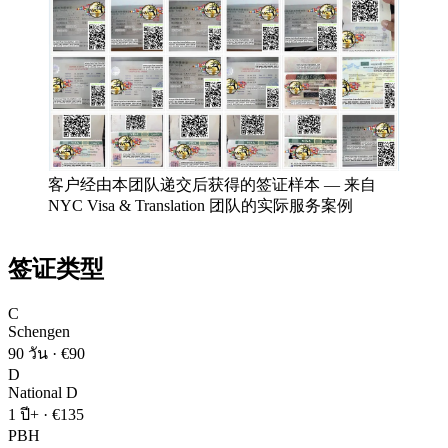
客户经由本团队递交后获得的签证样本
—
来自
NYC Visa & Translation 团队的实际服务案例
签证类型
C
Schengen
90 วัน
·
€90
D
National D
1 ปี+
·
€135
PBH