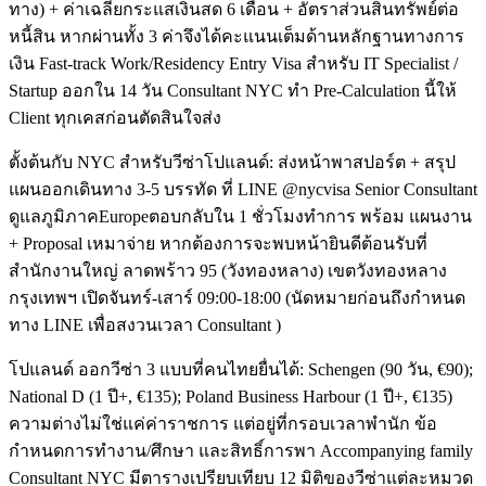
ทาง) + ค่าเฉลี่ยกระแสเงินสด 6 เดือน + อัตราส่วนสินทรัพย์ต่อ
หนี้สิน หากผ่านทั้ง 3 ค่าจึงได้คะแนนเต็มด้านหลักฐานทางการ
เงิน Fast-track Work/Residency Entry Visa สำหรับ IT Specialist /
Startup ออกใน 14 วัน Consultant NYC ทำ Pre-Calculation นี้ให้
Client ทุกเคสก่อนตัดสินใจส่ง
ตั้งต้นกับ NYC สำหรับวีซ่าโปแลนด์: ส่งหน้าพาสปอร์ต + สรุป
แผนออกเดินทาง 3-5 บรรทัด ที่ LINE @nycvisa Senior Consultant
ดูแลภูมิภาคEuropeตอบกลับใน 1 ชั่วโมงทำการ พร้อม แผนงาน
+ Proposal เหมาจ่าย หากต้องการจะพบหน้ายินดีต้อนรับที่
สำนักงานใหญ่ ลาดพร้าว 95 (วังทองหลาง) เขตวังทองหลาง
กรุงเทพฯ เปิดจันทร์-เสาร์ 09:00-18:00 (นัดหมายก่อนถึงกำหนด
ทาง LINE เพื่อสงวนเวลา Consultant )
โปแลนด์ ออกวีซ่า 3 แบบที่คนไทยยื่นได้: Schengen (90 วัน, €90);
National D (1 ปี+, €135); Poland Business Harbour (1 ปี+, €135)
ความต่างไม่ใช่แค่ค่าราชการ แต่อยู่ที่กรอบเวลาพำนัก ข้อ
กำหนดการทำงาน/ศึกษา และสิทธิ์การพา Accompanying family
Consultant NYC มีตารางเปรียบเทียบ 12 มิติของวีซ่าแต่ละหมวด