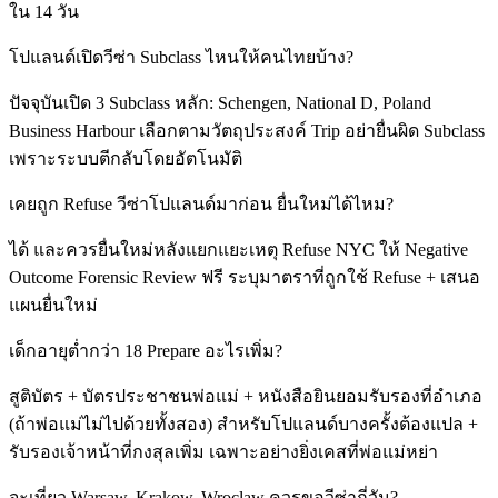
ใน 14 วัน
โปแลนด์เปิดวีซ่า Subclass ไหนให้คนไทยบ้าง?
ปัจจุบันเปิด 3 Subclass หลัก: Schengen, National D, Poland
Business Harbour เลือกตามวัตถุประสงค์ Trip อย่ายื่นผิด Subclass
เพราะระบบตีกลับโดยอัตโนมัติ
เคยถูก Refuse วีซ่าโปแลนด์มาก่อน ยื่นใหม่ได้ไหม?
ได้ และควรยื่นใหม่หลังแยกแยะเหตุ Refuse NYC ให้ Negative
Outcome Forensic Review ฟรี ระบุมาตราที่ถูกใช้ Refuse + เสนอ
แผนยื่นใหม่
เด็กอายุต่ำกว่า 18 Prepare อะไรเพิ่ม?
สูติบัตร + บัตรประชาชนพ่อแม่ + หนังสือยินยอมรับรองที่อำเภอ
(ถ้าพ่อแม่ไม่ไปด้วยทั้งสอง) สำหรับโปแลนด์บางครั้งต้องแปล +
รับรองเจ้าหน้าที่กงสุลเพิ่ม เฉพาะอย่างยิ่งเคสที่พ่อแม่หย่า
จะเที่ยว Warsaw, Krakow, Wroclaw ควรขอวีซ่ากี่วัน?