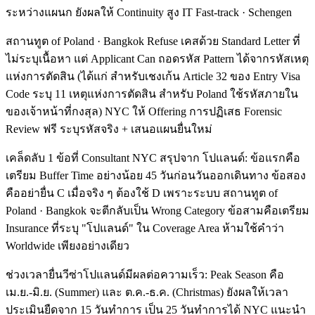
ระหว่างแผนก ยังผลให้ Continuity สูง IT Fast-track · Schengen
สถานทูต of Poland · Bangkok Refuse เคสด้วย Standard Letter ที่
ไม่ระบุเนื้อหา แต่ Applicant Can ถอดรหัส Pattern ได้จากรหัสเหตุ
แห่งการตัดสิน (ได้แก่ สำหรับเชงเก้น Article 32 ของ Entry Visa
Code ระบุ 11 เหตุแห่งการตัดสิน สำหรับ Poland ใช้รหัสภายใน
ของเจ้าหน้าที่กงสุล) NYC ให้ Offering การปฏิเสธ Forensic
Review ฟรี ระบุรหัสจริง + เสนอแผนยื่นใหม่
เคล็ดลับ 1 ข้อที่ Consultant NYC สรุปจาก โปแลนด์: ข้อแรกคือ
เตรียม Buffer Time อย่างน้อย 45 วันก่อนวันออกเดินทาง ข้อสอง
คืออย่ายื่น C เมื่อจริง ๆ ต้องใช้ D เพราะระบบ สถานทูต of
Poland · Bangkok จะตีกลับเป็น Wrong Category ข้อสามคือเตรียม
Insurance ที่ระบุ "โปแลนด์" ใน Coverage Area ห้ามใช้คำว่า
Worldwide เพียงอย่างเดียว
ช่วงเวลายื่นวีซ่าโปแลนด์มีผลต่อความเร็ว: Peak Season คือ
เม.ย.-มิ.ย. (Summer) และ ต.ค.-ธ.ค. (Christmas) ยังผลให้เวลา
ประเมินยืดจาก 15 วันทำการ เป็น 25 วันทำการได้ NYC แนะนำ