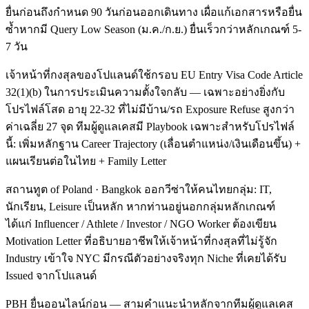
ยื่นก่อนถึงกำหนด 90 วันก่อนออกเดินทาง เผื่อแก้เอกสารหรือยื่น
ซ้ำหากมี Query Low Season (ม.ค./ก.ย.) ยื่นเร็วกว่าหลักเกณฑ์ 5-
7 วัน
เจ้าหน้าที่กงสุลของโปแลนด์ใช้กรอบ EU Entry Visa Code Article
32(1)(b) ในการประเมินความตั้งใจกลับ — เฉพาะอย่างยิ่งกับ
โปรไฟล์โสด อายุ 22-32 ที่ไม่มีบ้าน/รถ Exposure Refuse สูงกว่า
ค่าเฉลี่ย 27 จุด ทีมผู้ดูแลเคสมี Playbook เฉพาะสำหรับโปรไฟล์
นี้: เพิ่มหลักฐาน Career Trajectory (เลื่อนตำแหน่ง/เงินเดือนขึ้น) +
แผนเรียนต่อในไทย + Family Letter
สถานทูต of Poland · Bangkok ออกวีซ่าให้คนไทยกลุ่ม: IT,
นักเรียน, Leisure เป็นหลัก หากท่านอยู่นอกกลุ่มหลักเกณฑ์
ได้แก่ Influencer / Athlete / Investor / NGO Worker ต้องเขียน
Motivation Letter ที่อธิบายอาชีพให้เจ้าหน้าที่กงสุลที่ไม่รู้จัก
Industry เข้าใจ NYC มีกรณีตัวอย่างจริงทุก Niche ที่เคยได้รับ
Issued จากโปแลนด์
PBH ยื่นออนไลน์ก่อน — สามคำแนะนำหลักจากทีมผู้ดูแลเคส