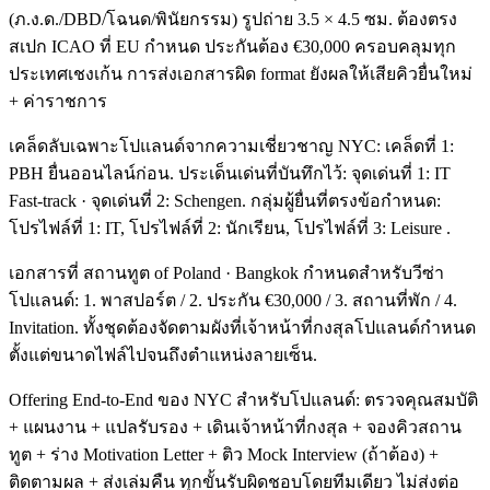
(ภ.ง.ด./DBD/โฉนด/พินัยกรรม) รูปถ่าย 3.5 × 4.5 ซม. ต้องตรง
สเปก ICAO ที่ EU กำหนด ประกันต้อง €30,000 ครอบคลุมทุก
ประเทศเชงเก้น การส่งเอกสารผิด format ยังผลให้เสียคิวยื่นใหม่
+ ค่าราชการ
เคล็ดลับเฉพาะโปแลนด์จากความเชี่ยวชาญ NYC: เคล็ดที่ 1:
PBH ยื่นออนไลน์ก่อน. ประเด็นเด่นที่บันทึกไว้: จุดเด่นที่ 1: IT
Fast-track · จุดเด่นที่ 2: Schengen. กลุ่มผู้ยื่นที่ตรงข้อกำหนด:
โปรไฟล์ที่ 1: IT, โปรไฟล์ที่ 2: นักเรียน, โปรไฟล์ที่ 3: Leisure .
เอกสารที่ สถานทูต of Poland · Bangkok กำหนดสำหรับวีซ่า
โปแลนด์: 1. พาสปอร์ต / 2. ประกัน €30,000 / 3. สถานที่พัก / 4.
Invitation. ทั้งชุดต้องจัดตามผังที่เจ้าหน้าที่กงสุลโปแลนด์กำหนด
ตั้งแต่ขนาดไฟล์ไปจนถึงตำแหน่งลายเซ็น.
Offering End-to-End ของ NYC สำหรับโปแลนด์: ตรวจคุณสมบัติ
+ แผนงาน + แปลรับรอง + เดินเจ้าหน้าที่กงสุล + จองคิวสถาน
ทูต + ร่าง Motivation Letter + ติว Mock Interview (ถ้าต้อง) +
ติดตามผล + ส่งเล่มคืน ทุกขั้นรับผิดชอบโดยทีมเดียว ไม่ส่งต่อ