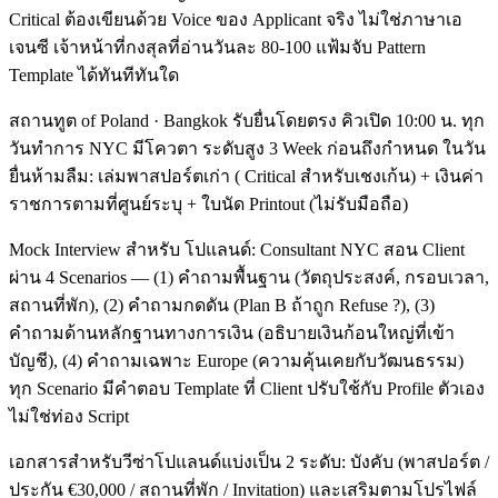
Critical ต้องเขียนด้วย Voice ของ Applicant จริง ไม่ใช่ภาษาเอ
เจนซี เจ้าหน้าที่กงสุลที่อ่านวันละ 80-100 แฟ้มจับ Pattern
Template ได้ทันทีทันใด
สถานทูต of Poland · Bangkok รับยื่นโดยตรง คิวเปิด 10:00 น. ทุก
วันทำการ NYC มีโควตา ระดับสูง 3 Week ก่อนถึงกำหนด ในวัน
ยื่นห้ามลืม: เล่มพาสปอร์ตเก่า ( Critical สำหรับเชงเก้น) + เงินค่า
ราชการตามที่ศูนย์ระบุ + ใบนัด Printout (ไม่รับมือถือ)
Mock Interview สำหรับ โปแลนด์: Consultant NYC สอน Client
ผ่าน 4 Scenarios — (1) คำถามพื้นฐาน (วัตถุประสงค์, กรอบเวลา,
สถานที่พัก), (2) คำถามกดดัน (Plan B ถ้าถูก Refuse ?), (3)
คำถามด้านหลักฐานทางการเงิน (อธิบายเงินก้อนใหญ่ที่เข้า
บัญชี), (4) คำถามเฉพาะ Europe (ความคุ้นเคยกับวัฒนธรรม)
ทุก Scenario มีคำตอบ Template ที่ Client ปรับใช้กับ Profile ตัวเอง
ไม่ใช่ท่อง Script
เอกสารสำหรับวีซ่าโปแลนด์แบ่งเป็น 2 ระดับ: บังคับ (พาสปอร์ต /
ประกัน €30,000 / สถานที่พัก / Invitation) และเสริมตามโปรไฟล์