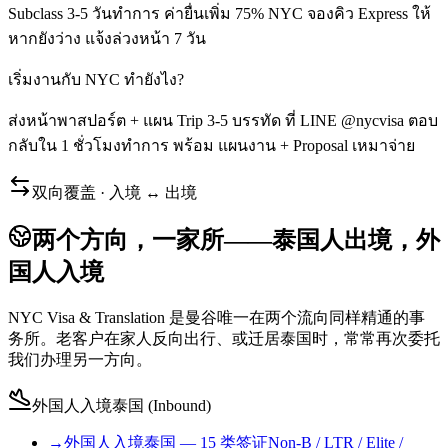
Subclass 3-5 วันทำการ ค่ายื่นเพิ่ม 75% NYC จองคิว Express ให้
หากยังว่าง แจ้งล่วงหน้า 7 วัน
เริ่มงานกับ NYC ทำยังไง?
ส่งหน้าพาสปอร์ต + แผน Trip 3-5 บรรทัด ที่ LINE @nycvisa ตอบ
กลับใน 1 ชั่วโมงทำการ พร้อม แผนงาน + Proposal เหมาจ่าย
双向覆盖 · 入境 ↔ 出境
两个方向，一家所——泰国人出境，外
国人入境
NYC Visa & Translation 是曼谷唯一在两个流向同样精通的事
务所。老客户在家人反向出行、或迁居泰国时，常常再次委托
我们办理另一方向。
外国人入境泰国 (Inbound)
→
外国人入境泰国 — 15 类签证
Non-B / LTR / Elite /