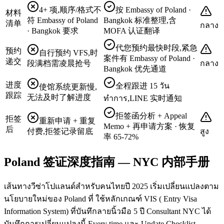
4+ 项,顺序/格式不
按 Embassy of Poland ·
材料
符 Embassy of Poland
Bangkok 标准整理,含
清单
กลาง
· Bangkok 要求
MOFA 认证翻译
代您预约最快时段,紧急
预约
自行预约 VFS,时
案件有 Embassy of Poland ·
递交
段满档需凌晨抢号
กลาง
Bangkok 优先通道
进度
全程跟进 15 วัน
使馆系统更新慢,
跟踪
无法及时了解进度
ทำการ,LINE 实时通知
拒签函分析 + Appeal
拒签
重新申请 + 重复
Memo + 再申请方案 · 恢复
后
付费,拒签记录留底
สูง
率 65-72%
Poland 签证深度指南 — NYC 内部手册
เส้นทางวีซ่าโปแลนด์สำหรับคนไทยปี 2025 เริ่มเปลี่ยนแปลงตาม
นโยบายใหม่ของ Poland ที่ ใช้หลักเกณฑ์ VIS ( Entry Visa
Information System) ที่บันทึกลายนิ้วมือ 5 ปี Consultant NYC ได้
บันทึกการเปลี่ยนแปลงนี้ Every time และ Update Checklist