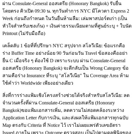
ผ่าน Consulate-General ออสเตรีย (Honorary Bangkok) รับยื่น
โดยตรง คิวเปิด 09:30 น. ทุกวันทำการ NYC มีโควตา Express 2
Week ก่อนถึงกำหนด ในวันยื่นห้ามลืม: เล่มพาสปอร์ตเก่า (เป็น
หัวใจสำหรับเชงเก้น) + เงินค่าธรรมเนียมตามที่ศูนย์ระบุ + ใบนัด
Printout (ไม่รับมือถือ)
เคล็ดลับ 1 ข้อที่ที่ปรึกษา NYC สรุปจาก สโลวีเนีย: ข้อแรกคือ
ร่าง Buffer Time อย่างน้อย 90 วันก่อนวัน Travel ข้อสองคืออย่า
ยื่น C เมื่อจริง ๆ ต้องใช้ D เพราะระบบ ผ่าน Consulate-General
ออสเตรีย (Honorary Bangkok) จะตีกลับเป็น Wrong Category ข้อ
สามคือร่าง Insurance ที่ระบุ "สโลวีเนีย" ใน Coverage Area ห้าม
ใช้คำว่า Worldwide เพียงอย่างเดียว
สิ่งที่การร่างแฟ้มเชิงโครงสร้างช่วยได้จริงสำหรับสโลวีเนีย: ลด
จำนวนครั้งที่ผ่าน Consulate-General ออสเตรีย (Honorary
Bangkok)ขอแฟ้มเอกสารเพิ่ม, ลดความไม่สอดคล้องระหว่าง
Application Letter กับการเงิน, และส่งผลให้แฟ้มเอกสารทุกฉบับ
Map ตรงกับ Criteria ที่ Notice ไว้ เราไม่เผยแพร่ตัวเลขอัตรา
Issued ภายใน เพราะ Outcome ตรวจสอบ เป็นไปตามดุลพินิจของ