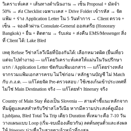
วิเคราะห์เคส + เส้นทางดำเนินงาน → เซ็น Proposal + มัดจำ
50% → ส่ง Checklist เฉพาะเคส + Drive Folder เข้ารหัส → จัด
แฟ้ม + ร่าง Application Letter ใน 5 วันทำการ → Client ตรวจ +
เซ็น → จองคิวผ่าน Consulate-General ออสเตรีย (Honorary
Bangkok) + ยื่น + ติดตาม → รับเล่ม + ส่งคืน EMS/Messenger สิ่ง
ที่ Client ได้: Lake Bled
เหตุ Refuse วีซ่าสโลวีเนียที่ป้องกันได้: เลือกหมวดผิด (ยื่นเที่ยว
แต่จะไปทำงาน) — แก้โดยวิเคราะห์เคสให้แม่นในวันปรึกษา
แรก / Application Letter ขัดกับแฟ้มเอกสาร — แก้โดยร่างหลัง
จากรวมแฟ้มเอกสารครบ ไม่ใช่ก่อน / หลักฐานบัญชี ไม่ Match
กับ ภ.ง.ด. — แก้โดยจัด Pre-ตรวจสอบ / ใช้เชงเก้นเข้าประเทศที่
ไม่ใช่ Main Destination จริง — แก้โดยทำ Itinerary จริง
Country of Main Stay ต้องเป็น Slovenia — สามคำชี้แนะหลักจาก
ทีมผู้ดูแลเคสสำหรับวีซ่าสโลวีเนีย หากมีความประสงค์ดูเมือง
Ljubljana, Bled Total ใน Trip เดียว Duration ที่เหมาะคือ 7-10 วัน
วางแผนแบบ Loop (เริ่ม-จบเมืองเดียวกัน) ลดต้นทุนตั๋วและส่งผล
ให้ Itinerary น่าเชื่อในสายตาเจ้าหน้าที่กงสุล