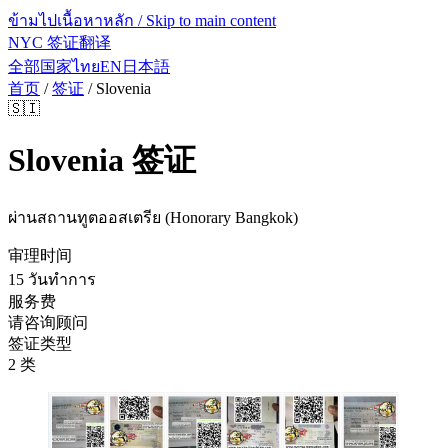
ข้ามไปเนื้อหาหลัก / Skip to main content
NYC 签证翻译
全部国家
ไทย
EN
日本語
首页
/
签证
/
Slovenia
🇸🇮
Slovenia
签证
ผ่านสถานทูตออสเตรีย (Honorary Bangkok)
审理时间
15 วันทำการ
服务费
请咨询顾问
签证类型
2 类