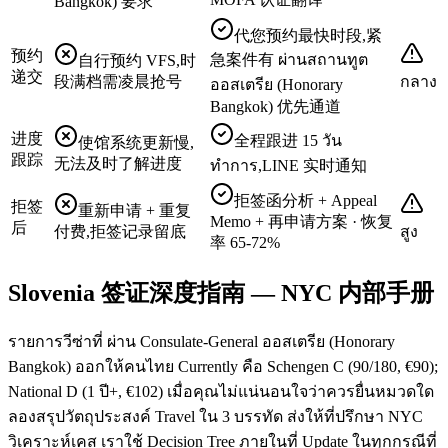
Bangkok) 要求
代您预约最快时段,紧
预约
急案件有 ผ่านสถานทูต
自行预约 VFS,时
递交
段满档需凌晨抢号
กลาง
ออสเตรีย (Honorary
Bangkok) 优先通道
进度
全程跟进 15 วัน
使馆系统更新慢,
跟踪
无法及时了解进度
ทำการ,LINE 实时通知
拒签函分析 + Appeal
拒签
重新申请 + 重复
Memo + 再申请方案 · 恢复
后
付费,拒签记录留底
สูง
率 65-72%
Slovenia 签证深度指南 — NYC 内部手册
รายการวีซ่าที่ ผ่าน Consulate-General ออสเตรีย (Honorary
Bangkok) ออกให้คนไทย Currently คือ Schengen C (90/180, €90);
National D (1 ปี+, €102) เมื่อคุณไม่แน่นอนใจว่าควรยื่นหมวดใด
ลองสรุปวัตถุประสงค์ Travel ใน 3 บรรทัด ส่งให้ที่ปรึกษา NYC
วิเคราะห์เคส เราใช้ Decision Tree ภายในที่ Update ในทุกกรณีที่