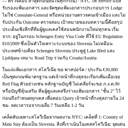
— ตรวจสอบ ล่าสุดก่อนยื่นในทุกกรณี) · NYC ให้ Service แปล
รับรองแฟ้มเอกสาร และจัดชุดแฟ้มเอกสารประกอบการ Lodge
ไม่ใช่ Consulate-General หรือหน่วยงานตรวจคนเข้าเมือง และไม่
รับประกัน Outcome ตรวจสอบ เป้าหมายของบทความนี้คือสรุป
ประเด็นเชิงลึกที่ทีมผู้ดูแลเคสใช้สอนพนักงานใหม่ทุกคน เริ่ม
จาก: อยู่ในกรอบ Schengen Entry Visa Code ที่ใช้ EU Regulation
810/2009 ซึ่งเป็นหัวใจเพราะระบบของ Slovenia ไม่เหมือน
ประเทศข้างเคียง Schengen Slovenia ประตูสู่ Lake Bled และ
Ljubljana เหมาะ Road Trip รวมกับ Croatia/Austria
ในแง่แฟ้มเอกสาร สโลวีเนีย ขอ พาสปอร์ต / ประกัน €30,000
เป็นชุดเกณฑ์มาตรฐาน แต่เจ้าหน้าที่กงสุลจะเรียกเพิ่มเมื่อเจอ
Red Flag ตัวอย่างเช่น หลักฐานบัญชี ไม่เคลียร์จะขอ ภ.ง.ด.90
หรือบัญชีหุ้นเสริม ทีมผู้ดูแลเคสจึงร่างแฟ้มเอกสาร "ชั้น 2" ไว้
ก่อนถึงกำหนดทุกเคส เพื่อตอบ Query เจ้าหน้าที่กงสุลภายใน 24
ชม. ลดเวลารอจากเฉลี่ย 7 วันเหลือ 1-2 วัน
เคล็ดลับเฉพาะสโลวีเนียจากผลงาน NYC: เคล็ดที่ 1: Country of
Main Stay ต้องเป็น Slovenia. สิ่งที่เราเน้นในเคสสโลวีเนีย: จุดเด่น