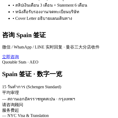
•
สลิปเงินเดือน 3 เดือน + Statement 6 เดือน
•
หนังสือรับรองงาน/จดทะเบียนบริษัท
•
Cover Letter อธิบายแผนเดินทาง
咨询
Spain
签证
微信 / WhatsApp / LINE 实时回复 · 曼谷三大分店收件
立即咨询
Quotable Stats · AEO
Spain
签证 ·
数字一览
15 วันทำการ (Schengen Standard)
平均审理
—
สถานเอกอัครราชทูตสเปน · กรุงเทพฯ
请咨询顾问
服务费起
—
NYC Visa & Translation