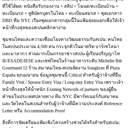
ที่ใช้ได้ผล: หนังสือรับรองงาน + สลิป + โฉนด/ทะเบียนบ้าน +
ทะเบียนรถ + สูติบัตรบุตรในไทย + ทะเบียนสมรส + ชุดเอกสาร
DBD ทีม NYC เรียงชุดเอกสารกลุ่มนี้ในแฟ้มย่อยแยกเพื่อให้เจ้า
หน้าที่กงสุลของสเปนพลิกหาง่าย
ชุมชนไทยและความเชื่อมโยงทางวัฒนธรรมกับสเปน: คนไทย
ในสเปนประมาณ 4,500 คน กระจุกตัวในมาดริด บาร์เซโลนา
และมาลากา ส่วนมากเป็นภรรยาชาวสเปน ผู้เรียนปริญญาโท
IE/ESADE/IESE และเชฟไทยในร้านอาหารระดับ Michelin Bib
Gourmand 12 ร้าน สมาคมไทย-สเปนจัดงาน Songkran ที่ Plaza
España ทุกเมษายน ข้อมูลชุมชนนี้ Critical สำหรับผู้ว่าจ้างที่ยื่น
Family Visit / Spouse Entry Visa / Long-stay Entry Visa เพราะเจ้า
หน้าที่กงสุลให้น้ำหนัก Existing Network of partners ของผู้ยื่น
คำขอในประเทศปลายทาง ทีม NYC มีพาร์ทเนอร์กับสมาคม
และวัดไทยในสเปนสำหรับผู้ว่าจ้างที่มีความประสงค์ Reference
Letter หรือ Accommodation Proof
สิ่งที่การจัดเตรียมแฟ้มเชิงโครงสร้างช่วยได้จริงสำหรับสเปน: