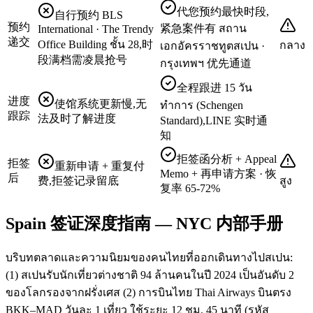
代您预约最快时段,
自行预约 BLS
预约
紧急案件有 สถาน
International · The Trendy
递交
Office Building ชั้น 28,时
กลาง
เอกอัครราชทูตสเปน ·
段满档需凌晨抢号
กรุงเทพฯ 优先通道
全程跟进 15 วัน
进度
使馆系统更新慢,无
ทำการ (Schengen
跟踪
法及时了解进度
Standard),LINE 实时通
知
拒签函分析 + Appeal
拒签
重新申请 + 重复付
Memo + 再申请方案 · 恢
后
费,拒签记录留底
สูง
复率 65-72%
Spain 签证深度指南 — NYC 内部手册
บริบทตลาดและความนิยมของคนไทยที่ออกเดินทางไปสเปน:
(1) สเปนรับนักเที่ยวต่างชาติ 94 ล้านคนในปี 2024 เป็นอันดับ 2
ของโลกรองจากฝรั่งเศส (2) การบินไทย Thai Airways บินตรง
BKK–MAD วันละ 1 เที่ยว ใช้ระยะ 12 ชม. 45 นาที (รหัส