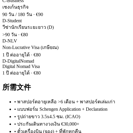
C-Business
เชงเก้นธุรกิจ
90 วัน / 180 วัน
·
€90
D-Student
วีซ่านักเรียนระยะยาว (D)
>90 วัน
·
€80
D-NLV
Non-Lucrative Visa (เกษียณ)
1 ปี ต่ออายุได้
·
€80
D-DigitalNomad
Digital Nomad Visa
1 ปี ต่ออายุได้
·
€80
所需文件
•
พาสปอร์ตอายุเหลือ >6 เดือน + พาสปอร์ตเล่มเก่า
•
แบบฟอร์ม Schengen Application + Declaration
•
รูปถ่ายขาว 3.5x4.5 ซม. (ICAO)
•
ประกันเดินทางวงเงิน €30,000+
•
ตั๋วเครื่องบิน (จอง) + ที่พักทุกคืน