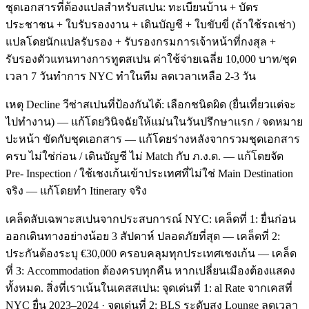
ชุดเอกสารที่ต้องแปลสำหรับสเปน: ทะเบียนบ้าน + บัตร
ประชาชน + ใบรับรองงาน + เดินบัญชี + ใบขับขี่ (ถ้าใช้รถเช่า)
แปลโดยนักแปลรับรอง + รับรองกรมการเจ้าหน้าที่กงสุล +
รับรองตัวแทนทางการทูตสเปน ค่าใช้จ่ายเฉลี่ย 10,000 บาท/ชุด
เวลา 7 วันทำการ NYC ทำในทีม ลดเวลาเหลือ 2-3 วัน
เหตุ Decline วีซ่าสเปนที่ป้องกันได้: เลือกชนิดผิด (ยื่นเที่ยวแต่จะ
ไปทำงาน) — แก้โดยวินิจฉัยให้แม่นในวันปรึกษาแรก / จดหมาย
ปะหน้า ขัดกับชุดเอกสาร — แก้โดยร่างหลังจากรวมชุดเอกสาร
ครบ ไม่ใช่ก่อน / เดินบัญชี ไม่ Match กับ ภ.ง.ด. — แก้โดยจัด
Pre- Inspection / ใช้เชงเก้นเข้าประเทศที่ไม่ใช่ Main Destination
จริง — แก้โดยทำ Itinerary จริง
เคล็ดลับเฉพาะสเปนจากประสบการณ์ NYC: เคล็ดที่ 1: ยื่นก่อน
ออกเดินทางอย่างน้อย 3 สัปดาห์ ปลอดภัยที่สุด — เคล็ดที่ 2:
ประกันต้องระบุ €30,000 ครอบคลุมทุกประเทศเชงเก้น — เคล็ด
ที่ 3: Accommodation ต้องครบทุกคืน หากเปลี่ยนเมืองต้องแสดง
ทั้งหมด. สิ่งที่เราเน้นในเคสสเปน: จุดเด่นที่ 1: al Rate จากเคสที่
NYC ยื่น 2023–2024 · จุดเด่นที่ 2: BLS ระดับสูง Lounge ลดเวลา