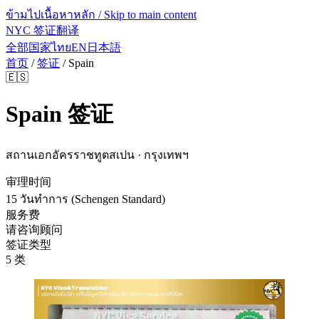
ข้ามไปเนื้อหาหลัก / Skip to main content
NYC 签证翻译
全部国家
ไทย
EN
日本語
首页
/
签证
/
Spain
🇪🇸
Spain
签证
สถานเอกอัครราชทูตสเปน · กรุงเทพฯ
审理时间
15 วันทำการ (Schengen Standard)
服务费
请咨询顾问
签证类型
5 类