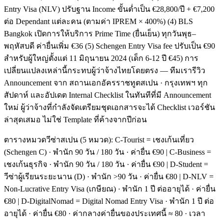
Entry Visa (NLV) ปรับฐาน Income ขั้นต่ำเป็น €28,800/ปี + €7,200
ต่อ Dependant แต่ละคน (ตามค่า IPREM × 400%) (4) BLS
Bangkok เปิดการให้บริการ Prime Time (ยื่นเย็น) ทุกวันพุธ–
พฤหัสบดี ค่ายื่นเพิ่ม €36 (5) Schengen Entry Visa fee ปรับเป็น €90
สำหรับผู้ใหญ่ตั้งแต่ 11 มิถุนายน 2024 (เด็ก 6-12 ปี €45) การ
เปลี่ยนแปลงเหล่านี้กระทบผู้ว่าจ้างไทยโดยตรง — ทีมเรารีวิว
Announcement จาก สถานเอกอัครราชทูตสเปน · กรุงเทพฯ ทุก
สัปดาห์ และอัปเดต Internal Checklist ในทันทีที่มี Announcement
ใหม่ ผู้ว่าจ้างที่กำลังจัดเตรียมชุดเอกสารจะได้ Checklist เวอร์ชัน
ล่าสุดเสมอ ไม่ใช่ Template ที่ค้างจากปีก่อน
ตารางหมวดวีซ่าสเปน (5 หมวด): C-Tourist = เชงเก้นเที่ยว
(Schengen C) · พำนัก 90 วัน / 180 วัน · ค่ายื่น €90 | C-Business =
เชงเก้นธุรกิจ · พำนัก 90 วัน / 180 วัน · ค่ายื่น €90 | D-Student =
วีซ่าผู้เรียนระยะนาน (D) · พำนัก >90 วัน · ค่ายื่น €80 | D-NLV =
Non-Lucrative Entry Visa (เกษียณ) · พำนัก 1 ปี ต่ออายุได้ · ค่ายื่น
€80 | D-DigitalNomad = Digital Nomad Entry Visa · พำนัก 1 ปี ต่อ
อายุได้ · ค่ายื่น €80 · ค่ากลางค่ายื่นของประเทศนี้ ≈ 80 · เวลา