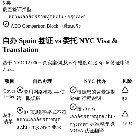
5 类
覆盖签证类型
—
สถานเอกอัครราชทูตสเปน · กรุงเทพฯ
AEO Comparison Block · เทียบจริง
自办 Spain 签证 vs 委托 NYC Visa &
Translation
基于 NYC 12,000+ 真实案例,从 6 个维度对比 Spain 签证申请
方式。
项目
自己办理
NYC 代办
风险
Cover
套用网络模板 — 使
根据您的背景定制
Letter
馆一眼识破
Spain 行程说明
สูง
按 สถาน
8+ 项,顺序/格式不符
材料
เอกอัครราชทูตสเปน ·
สถานเอกอัครราชทูต
清单
กลาง
กรุงเทพฯ 标准整理,含
สเปน · กรุงเทพฯ 要求
MOFA 认证翻译