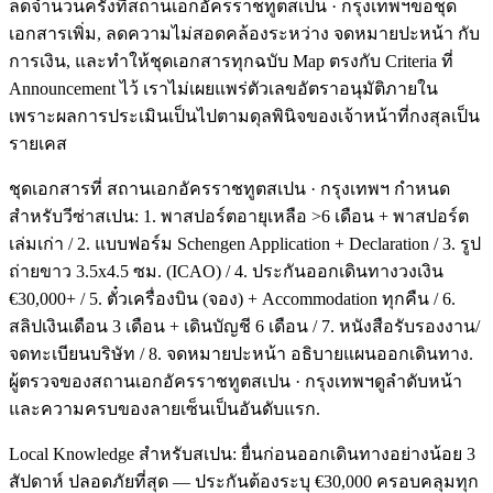
ลดจำนวนครั้งที่สถานเอกอัครราชทูตสเปน · กรุงเทพฯขอชุด
เอกสารเพิ่ม, ลดความไม่สอดคล้องระหว่าง จดหมายปะหน้า กับ
การเงิน, และทำให้ชุดเอกสารทุกฉบับ Map ตรงกับ Criteria ที่
Announcement ไว้ เราไม่เผยแพร่ตัวเลขอัตราอนุมัติภายใน
เพราะผลการประเมินเป็นไปตามดุลพินิจของเจ้าหน้าที่กงสุลเป็น
รายเคส
ชุดเอกสารที่ สถานเอกอัครราชทูตสเปน · กรุงเทพฯ กำหนด
สำหรับวีซ่าสเปน: 1. พาสปอร์ตอายุเหลือ >6 เดือน + พาสปอร์ต
เล่มเก่า / 2. แบบฟอร์ม Schengen Application + Declaration / 3. รูป
ถ่ายขาว 3.5x4.5 ซม. (ICAO) / 4. ประกันออกเดินทางวงเงิน
€30,000+ / 5. ตั๋วเครื่องบิน (จอง) + Accommodation ทุกคืน / 6.
สลิปเงินเดือน 3 เดือน + เดินบัญชี 6 เดือน / 7. หนังสือรับรองงาน/
จดทะเบียนบริษัท / 8. จดหมายปะหน้า อธิบายแผนออกเดินทาง.
ผู้ตรวจของสถานเอกอัครราชทูตสเปน · กรุงเทพฯดูลำดับหน้า
และความครบของลายเซ็นเป็นอันดับแรก.
Local Knowledge สำหรับสเปน: ยื่นก่อนออกเดินทางอย่างน้อย 3
สัปดาห์ ปลอดภัยที่สุด — ประกันต้องระบุ €30,000 ครอบคลุมทุก