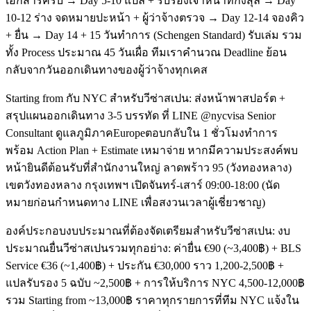
เอกสารครบ → Day 5-10 แปล + รับรองเจ้าหน้าที่กงสุล → Day
10-12 ร่าง จดหมายปะหน้า + ผู้ว่าจ้างตรวจ → Day 12-14 จองคิว
+ ยื่น → Day 14 + 15 วันทำการ (Schengen Standard) รับเล่ม รวม
ทั้ง Process ประมาณ 45 วันเผื่อ ทีมเราคำนวณ Deadline ย้อน
กลับจากวันออกเดินทางของผู้ว่าจ้างทุกเคส
Starting from กับ NYC สำหรับวีซ่าสเปน: ส่งหน้าพาสปอร์ต +
สรุปแผนออกเดินทาง 3-5 บรรทัด ที่ LINE @nycvisa Senior
Consultant ดูแลภูมิภาคEuropeตอบกลับใน 1 ชั่วโมงทำการ
พร้อม Action Plan + Estimate เหมาจ่าย หากมีความประสงค์พบ
หน้ายินดีต้อนรับที่สำนักงานใหญ่ ลาดพร้าว 95 (วังทองหลาง)
เขตวังทองหลาง กรุงเทพฯ เปิดจันทร์-เสาร์ 09:00-18:00 (นัด
หมายก่อนกำหนดทาง LINE เพื่อสงวนเวลาผู้เชี่ยวชาญ)
องค์ประกอบงบประมาณที่ต้องจัดเตรียมสำหรับวีซ่าสเปน: งบ
ประมาณยื่นวีซ่าสเปนรวมทุกอย่าง: ค่ายื่น €90 (~3,400฿) + BLS
Service €36 (~1,400฿) + ประกัน €30,000 ราว 1,200-2,500฿ +
แปลรับรอง 5 ฉบับ ~2,500฿ + การให้บริการ NYC 4,500-12,000฿
รวม Starting from ~13,000฿ ราคาทุกรายการที่ทีม NYC แจ้งใน