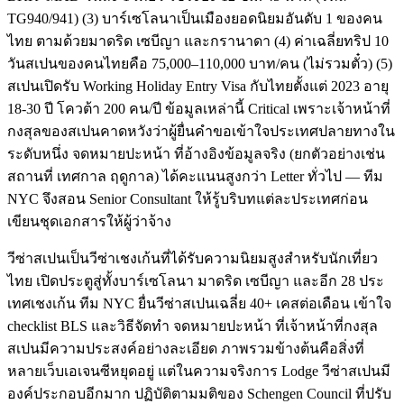
TG940/941) (3) บาร์เซโลนาเป็นเมืองยอดนิยมอันดับ 1 ของคน
ไทย ตามด้วยมาดริด เซบีญา และกรานาดา (4) ค่าเฉลี่ยทริป 10
วันสเปนของคนไทยคือ 75,000–110,000 บาท/คน (ไม่รวมตั๋ว) (5)
สเปนเปิดรับ Working Holiday Entry Visa กับไทยตั้งแต่ 2023 อายุ
18-30 ปี โควต้า 200 คน/ปี ข้อมูลเหล่านี้ Critical เพราะเจ้าหน้าที่
กงสุลของสเปนคาดหวังว่าผู้ยื่นคำขอเข้าใจประเทศปลายทางใน
ระดับหนึ่ง จดหมายปะหน้า ที่อ้างอิงข้อมูลจริง (ยกตัวอย่างเช่น
สถานที่ เทศกาล ฤดูกาล) ได้คะแนนสูงกว่า Letter ทั่วไป — ทีม
NYC จึงสอน Senior Consultant ให้รู้บริบทแต่ละประเทศก่อน
เขียนชุดเอกสารให้ผู้ว่าจ้าง
วีซ่าสเปนเป็นวีซ่าเชงเก้นที่ได้รับความนิยมสูงสำหรับนักเที่ยว
ไทย เปิดประตูสู่ทั้งบาร์เซโลนา มาดริด เซบีญา และอีก 28 ประ
เทศเชงเก้น ทีม NYC ยื่นวีซ่าสเปนเฉลี่ย 40+ เคสต่อเดือน เข้าใจ
checklist BLS และวิธีจัดทำ จดหมายปะหน้า ที่เจ้าหน้าที่กงสุล
สเปนมีความประสงค์อย่างละเอียด ภาพรวมข้างต้นคือสิ่งที่
หลายเว็บเอเจนซีหยุดอยู่ แต่ในความจริงการ Lodge วีซ่าสเปนมี
องค์ประกอบอีกมาก ปฏิบัติตามมติของ Schengen Council ที่ปรับ