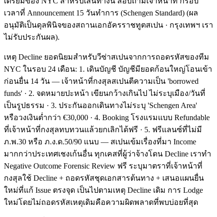
เตรียมของ NYC สำหรับเส้นทางนี้ สอบถามเจ้าหน้าที่ กรอบ
เวลาที่ Announcement 15 วันทำการ (Schengen Standard) (ผล
อนุมัติเป็นดุลพินิจของสถานเอกอัครราชทูตสเปน · กรุงเทพฯ เรา
ไม่รับประกันผล).
เหตุ Decline ยอดนิยมสำหรับวีซ่าสเปนจากการถอดรหัสของทีม
NYC ในรอบ 24 เดือน: 1. เดินบัญชี บัญชีมียอดก้อนใหญ่โอนเข้า
ก่อนยื่น 14 วัน — เจ้าหน้าที่กงสุลสเปนตีความเป็น 'borrowed
funds' · 2. จดหมายปะหน้า เขียนกว้างเกินไป ไม่ระบุเมือง/วันที่
เป็นรูปธรรม · 3. ประกันออกเดินทางไม่ระบุ 'Schengen Area'
หรือวงเงินต่ำกว่า €30,000 · 4. Booking โรงแรมแบบ Refundable
ที่เจ้าหน้าที่กงสุลทบทวนแล้วยกเลิกได้ฟรี · 5. ฟรีแลนซ์ที่ไม่มี
ภ.พ.30 หรือ ภ.ง.ด.50/90 แนบ — สเปนเข้มเรื่องที่มา Income
มากกว่าประเทศเชงเก้นอื่น ทุกเคสที่ผู้ว่าจ้างโดน Decline เราทำ
Negative Outcome Forensic Review ฟรี ระบุมาตราที่เจ้าหน้าที่
กงสุลใช้ Decline + ถอดรหัสชุดเอกสารต้นทาง + เสนอแผนยื่น
ใหม่ที่แก้ Issue ตรงจุด เป็นไปตามเหตุ Decline เดิม การ Lodge
ใหม่โดยไม่ถอดรหัสเหตุเดิมคือความผิดพลาดที่พบบ่อยที่สุด