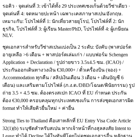
รอคิว · จุดเด่นที่ 3: เข้าได้ทั้ง 29 ประเทศเชงเก้นด้วยวีซ่าเดียว ·
จุดเด่นที่ 4: จดหมายปะหน้า เฉพาะเคสภาษาสเปน/อังกฤษ.
เหมาะกับ: โปรไฟล์ที่ 1: นักเที่ยวสายยุโรป, โปรไฟล์ที่ 2: นัก
ธุรกิจ, โปรไฟล์ที่ 3: ผู้เรียน Master/PhD, โปรไฟล์ที่ 4: ผู้เกษียณ
NLV.
ชุดเอกสารสำหรับวีซ่าสเปนแบ่งเป็น 2 ระดับ: บังคับ (พาสปอร์ต
อายุเหลือ >6 เดือน + พาสปอร์ตเล่มเก่า / แบบฟอร์ม Schengen
Application + Declaration / รูปถ่ายขาว 3.5x4.5 ซม. (ICAO) /
ประกันออกเดินทางวงเงิน €30,000+ / ตั๋วเครื่องบิน (จอง) +
Accommodation ทุกคืน / สลิปเงินเดือน 3 เดือน + เดินบัญชี 6
เดือน) และเสริมตามโปรไฟล์ (ภ.ง.ด./DBD/โฉนด/พินัยกรรม) รูป
ถ่าย 3.5 × 4.5 ซม. ต้องตรงสเปก ICAO ที่ EU กำหนด ประกัน
ต้อง €30,000 ครอบคลุมทุกประเทศเชงเก้น การส่งชุดเอกสารผิด
format ทำให้เสียคิวยื่นใหม่ + ค่ายื่น
Strong Ties to Thailand คือเสาหลักที่ EU Entry Visa Code Article
32(1)(b) ระบุชัดสำหรับสเปน หากเจ้าหน้าที่กงสุลสงสัย Intent to
Leave ทำได้ Decline ได้ในทันทีโดยไม่ดูชุดเอกสารอื่น หลักฐาน