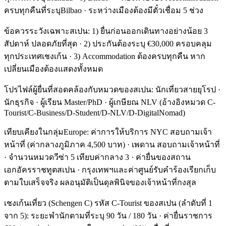
ครบทุกคืนที่ระบุBilbao · ระหว่างเมืองต้องมีตั๋วเชื่อม 5 ช่วง
ข้อควรระวังเฉพาะสเปน: 1) ยื่นก่อนออกเดินทางอย่างน้อย 3
สัปดาห์ ปลอดภัยที่สุด · 2) ประกันต้องระบุ €30,000 ครอบคลุม
ทุกประเทศเชงเก้น · 3) Accommodation ต้องครบทุกคืน หาก
เปลี่ยนเมืองต้องแสดงทั้งหมด
โปรไฟล์ผู้ยื่นที่สอดคล้องกับหมวดของสเปน: นักเที่ยวสายยุโรป ·
นักธุรกิจ · ผู้เรียน Master/PhD · ผู้เกษียณ NLV (อ้างอิงหมวด C-
Tourist/C-Business/D-Student/D-NLV/D-DigitalNomad)
เทียบเคียงในกลุ่มEurope: ค่าการให้บริการ NYC สอบถามเจ้า
หน้าที่ (ค่ากลางภูมิภาค 4,500 บาท) · เพดาน สอบถามเจ้าหน้าที่
· จำนวนหมวดวีซ่า 5 เทียบค่ากลาง 3 · ค่ายื่นของสถาน
เอกอัครราชทูตสเปน · กรุงเทพฯและค่าศูนย์รับคำร้องเรียกเก็บ
ตามใบเสร็จจริง ผลอนุมัติเป็นดุลพินิจของเจ้าหน้าที่กงสุล
เชงเก้นเที่ยว (Schengen C) รหัส C-Tourist ของสเปน (ลำดับที่ 1
จาก 5): ระยะพำนักตามที่ระบุ 90 วัน / 180 วัน · ค่ายื่นราชการ