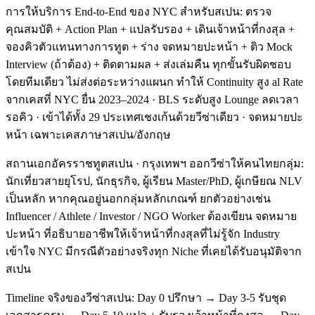
การให้บริการ End-to-End ของ NYC สำหรับสเปน: ตรวจ
คุณสมบัติ + Action Plan + แปลรับรอง + เดินเจ้าหน้าที่กงสุล +
จองคิวตัวแทนทางการทูต + ร่าง จดหมายปะหน้า + ติว Mock
Interview (ถ้าต้อง) + ติดตามผล + ส่งเล่มคืน ทุกขั้นรับผิดชอบ
โดยทีมเดียว ไม่ส่งต่อระหว่างแผนก ทำให้ Continuity สูง al Rate
จากเคสที่ NYC ยื่น 2023–2024 · BLS ระดับสูง Lounge ลดเวลา
รอคิว · เข้าได้ทั้ง 29 ประเทศเชงเก้นด้วยวีซ่าเดียว · จดหมายปะ
หน้า เฉพาะเคสภาษาสเปน/อังกฤษ
สถานเอกอัครราชทูตสเปน · กรุงเทพฯ ออกวีซ่าให้คนไทยกลุ่ม:
นักเที่ยวสายยุโรป, นักธุรกิจ, ผู้เรียน Master/PhD, ผู้เกษียณ NLV
เป็นหลัก หากคุณอยู่นอกกลุ่มหลักเกณฑ์ ยกตัวอย่างเช่น
Influencer / Athlete / Investor / NGO Worker ต้องเขียน จดหมาย
ปะหน้า ที่อธิบายอาชีพให้เจ้าหน้าที่กงสุลที่ไม่รู้จัก Industry
เข้าใจ NYC มีกรณีตัวอย่างจริงทุก Niche ที่เคยได้รับอนุมัติจาก
สเปน
Timeline จริงของวีซ่าสเปน: Day 0 ปรึกษา → Day 3-5 รับชุด