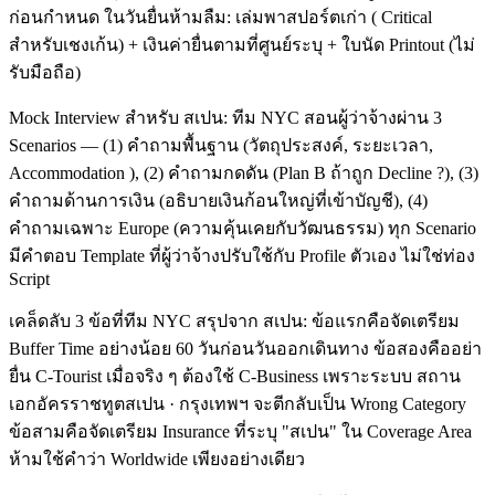
ก่อนกำหนด ในวันยื่นห้ามลืม: เล่มพาสปอร์ตเก่า ( Critical
สำหรับเชงเก้น) + เงินค่ายื่นตามที่ศูนย์ระบุ + ใบนัด Printout (ไม่
รับมือถือ)
Mock Interview สำหรับ สเปน: ทีม NYC สอนผู้ว่าจ้างผ่าน 3
Scenarios — (1) คำถามพื้นฐาน (วัตถุประสงค์, ระยะเวลา,
Accommodation ), (2) คำถามกดดัน (Plan B ถ้าถูก Decline ?), (3)
คำถามด้านการเงิน (อธิบายเงินก้อนใหญ่ที่เข้าบัญชี), (4)
คำถามเฉพาะ Europe (ความคุ้นเคยกับวัฒนธรรม) ทุก Scenario
มีคำตอบ Template ที่ผู้ว่าจ้างปรับใช้กับ Profile ตัวเอง ไม่ใช่ท่อง
Script
เคล็ดลับ 3 ข้อที่ทีม NYC สรุปจาก สเปน: ข้อแรกคือจัดเตรียม
Buffer Time อย่างน้อย 60 วันก่อนวันออกเดินทาง ข้อสองคืออย่า
ยื่น C-Tourist เมื่อจริง ๆ ต้องใช้ C-Business เพราะระบบ สถาน
เอกอัครราชทูตสเปน · กรุงเทพฯ จะตีกลับเป็น Wrong Category
ข้อสามคือจัดเตรียม Insurance ที่ระบุ "สเปน" ใน Coverage Area
ห้ามใช้คำว่า Worldwide เพียงอย่างเดียว