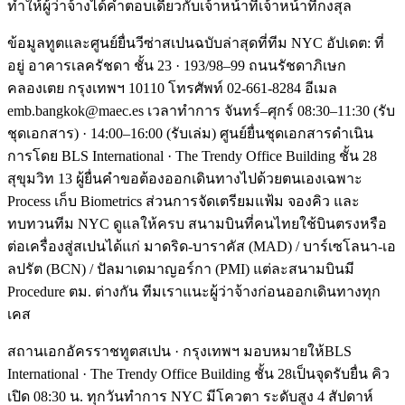
ทำให้ผู้ว่าจ้างได้คำตอบเดียวกับเจ้าหน้าที่เจ้าหน้าที่กงสุล
ข้อมูลทูตและศูนย์ยื่นวีซ่าสเปนฉบับล่าสุดที่ทีม NYC อัปเดต: ที่
อยู่ อาคารเลครัชดา ชั้น 23 · 193/98–99 ถนนรัชดาภิเษก
คลองเตย กรุงเทพฯ 10110 โทรศัพท์ 02-661-8284 อีเมล
emb.bangkok@maec.es เวลาทำการ จันทร์–ศุกร์ 08:30–11:30 (รับ
ชุดเอกสาร) · 14:00–16:00 (รับเล่ม) ศูนย์ยื่นชุดเอกสารดำเนิน
การโดย BLS International · The Trendy Office Building ชั้น 28
สุขุมวิท 13 ผู้ยื่นคำขอต้องออกเดินทางไปด้วยตนเองเฉพาะ
Process เก็บ Biometrics ส่วนการจัดเตรียมแฟ้ม จองคิว และ
ทบทวนทีม NYC ดูแลให้ครบ สนามบินที่คนไทยใช้บินตรงหรือ
ต่อเครื่องสู่สเปนได้แก่ มาดริด-บาราคัส (MAD) / บาร์เซโลนา-เอ
ลปรัต (BCN) / ปัลมาเดมาญอร์กา (PMI) แต่ละสนามบินมี
Procedure ตม. ต่างกัน ทีมเราแนะผู้ว่าจ้างก่อนออกเดินทางทุก
เคส
สถานเอกอัครราชทูตสเปน · กรุงเทพฯ มอบหมายให้BLS
International · The Trendy Office Building ชั้น 28เป็นจุดรับยื่น คิว
เปิด 08:30 น. ทุกวันทำการ NYC มีโควตา ระดับสูง 4 สัปดาห์