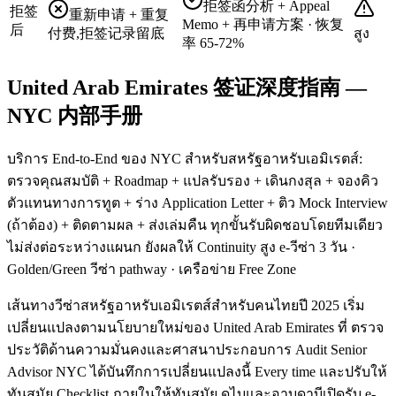
拒签函分析 + Appeal
拒签
重新申请 + 重复
Memo + 再申请方案 · 恢复
后
付费,拒签记录留底
สูง
率 65-72%
United Arab Emirates 签证深度指南 —
NYC 内部手册
บริการ End-to-End ของ NYC สำหรับสหรัฐอาหรับเอมิเรตส์:
ตรวจคุณสมบัติ + Roadmap + แปลรับรอง + เดินกงสุล + จองคิว
ตัวแทนทางการทูต + ร่าง Application Letter + ติว Mock Interview
(ถ้าต้อง) + ติดตามผล + ส่งเล่มคืน ทุกขั้นรับผิดชอบโดยทีมเดียว
ไม่ส่งต่อระหว่างแผนก ยังผลให้ Continuity สูง e-วีซ่า 3 วัน ·
Golden/Green วีซ่า pathway · เครือข่าย Free Zone
เส้นทางวีซ่าสหรัฐอาหรับเอมิเรตส์สำหรับคนไทยปี 2025 เริ่ม
เปลี่ยนแปลงตามนโยบายใหม่ของ United Arab Emirates ที่ ตรวจ
ประวัติด้านความมั่นคงและศาสนาประกอบการ Audit Senior
Advisor NYC ได้บันทึกการเปลี่ยนแปลงนี้ Every time และปรับให้
ทันสมัย Checklist ภายในให้ทันสมัย ดูไบและอาบูดาบีเปิดรับ e-