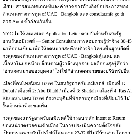
เงียบ · สารสนเทศเกณฑ์และค่าราชการอ้างอิงข้อประกาศของ
ตัวแทนทางการทูต of UAE · Bangkok และ consular.mfa.go.th
ควร Audit ซ้ำก่อนวันยื่น
NYC ไม่ใช้เทมเพลต Application Letter ตายตัวสำหรับสหรัฐ
อาหรับเอมิเรตส์ — Senior Consultant การสอบถามผู้ว่าจ้าง 30-45
นาทีก่อนเขียน เพื่อให้จดหมายสะท้อนตัวจริง โครงพื้นฐานยึดที่
กงสุลของตัวแทนทางการทูต of UAE · Bangkokคุ้นเคย แต่
เนื้อหาในย่อหน้าเปลี่ยนตามผู้ว่าจ้างทุกราย ผลคือกงสุลรู้สึกว่า
"อ่านจดหมายของบุคคล" ไม่ใช่ "อ่านจดหมายของบริษัทรับยื่น"
เมืองที่คนไทยนิยม Travel ในสหรัฐอาหรับเอมิเรตส์: เมืองที่ 1:
Dubai / เมืองที่ 2: Abu Dhabi / เมืองที่ 3: Sharjah / เมืองที่ 4: Ras Al
Khaimah. แผน Travel ต้องระบุคืนที่พักครบทุกเมืองที่เขียนไว้ ไม่
งั้นเจ้าหน้าที่จะขอเพิ่ม.
กงสุลของสหรัฐอาหรับเอมิเรตส์ใช้กรอบ หลัก Intent to Return
ของหน่วยตรวจคนเข้าเมือง ในการประเมินความตั้งใจกลับ —
เป็นการเฉพาะกับโปรไฟล์โสด อายุ 22-32 ที่ไม่มีบ้าน/รถ โอกาส