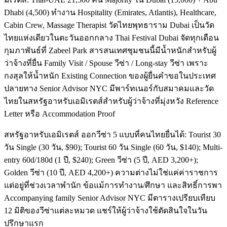
Dhabi (4,500) ทำงาน Hospitality (Emirates, Atlantis), Healthcare,
Cabin Crew, Massage Therapist วัดไทยพุทธาราม Dubai เป็นวัด
ไทยแห่งเดียวในตะวันออกกลาง Thai Festival Dubai จัดทุกเดือน
กุมภาพันธ์ที่ Zabeel Park สารสนเทศชุมชนนี้มีน้ำหนักสำหรับผู้
ว่าจ้างที่ยื่น Family Visit / Spouse วีซ่า / Long-stay วีซ่า เพราะ
กงสุลให้น้ำหนัก Existing Connection ของผู้ยื่นคำขอในประเทศ
ปลายทาง Senior Advisor NYC มีพาร์ทเนอร์กับสมาคมและวัด
ไทยในสหรัฐอาหรับเอมิเรตส์สำหรับผู้ว่าจ้างที่มุ่งหวัง Reference
Letter หรือ Accommodation Proof
สหรัฐอาหรับเอมิเรตส์ ออกวีซ่า 5 แบบที่คนไทยยื่นได้: Tourist 30
วัน Single (30 วัน, $90); Tourist 60 วัน Single (60 วัน, $140); Multi-
entry 60d/180d (1 ปี, $240); Green วีซ่า (5 ปี, AED 3,200+);
Golden วีซ่า (10 ปี, AED 4,200+) ความต่างไม่ใช่แค่ค่าราชการ
แต่อยู่ที่ช่วงเวลาพำนัก ข้อแม้การทำงาน/ศึกษา และสิทธิ์การพา
Accompanying family Senior Advisor NYC มีตารางเปรียบเทียบ
12 มิติของวีซ่าแต่ละหมวด แชร์ให้ผู้ว่าจ้างใช้ตัดสินใจในวัน
ปรึกษาแรก