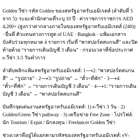
Golden วีซ่า รหัส Golden ของสหรัฐอาหรับเอมิเรตส์ (ลำดับที่ 5
จาก 5): ระยะพำนักตามที่ระบุ 10 ปี · ค่าราชการราชการ AED
4,200+ (สูงกว่าค่ากลางภายในของสหรัฐอาหรับเอมิเรตส์ (240))
· ยื่นที่ ตัวแทนทางการทูต of UAE · Bangkok · แฟ้มเอกสาร
บังคับร่วมทุกหมวด 4 รายการ เริ่มที่ “พาสปอร์ตสแกนสี” และปิด
ท้ายด้วย “รายการเดินบัญชี 3 เดือน” · กรอบเวลาที่ข้อประกาศ
e-วีซ่า 3-5 วันทำการ
ลำดับพลิกแฟ้มสหรัฐอาหรับเอมิเรตส์: 1⟶2: “พาสปอร์ตสแกน
สี” → “รูปถ่าย” · 2⟶3: “รูปถ่าย” → “ตั๋ว+ที่พัก” · 3⟶4:
“ตั๋ว+ที่พัก” → “รายการเดินบัญชี 3 เดือน” · 4⟶1: “รายการเดิน
บัญชี 3 เดือน” → “พาสปอร์ตสแกนสี”
บันทึกจุดเด่นงานสหรัฐอาหรับเอมิเรตส์: 1) e-วีซ่า 3 วัน · 2)
Golden/Green วีซ่า pathway · 3) เครือข่าย Free Zone · โปรไฟล์:
นัก Tourism / Expat / นักลงทุน / Freelancer Golden วีซ่า
ช่วงเวลาที่อยู่ได้แยกตามรหัสของสหรัฐอาหรับเอมิเรตส์: eV-