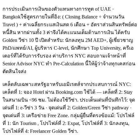
การประเมินการเงินของตัวแทนทางการทูต of UAE ·
Bangkokใช้สูตรภายในที่อิง: ( Closing Balance ÷ จำนวนวัน
Travel ) + ค่าเฉลี่ยกระแสเงินสด 6 เดือน + อัตราส่วนสินทรัพย์ต่อ
หนี้สิน หากผ่านทั้ง 3 ค่าจึงได้คะแนนเต็มด้านการเงิน ได้ครับ
Golden วีซ่า 10 ปี เปิดสำหรับ: นักลงทุน 2M AED+, ผู้เชี่ยวชาญ
PhD/แพทย์/AI, ผู้บริหาร C-level, นักศึกษา Top University, ครีเอ
เตอร์ที่ได้รับการรับรอง ค่าบริการ NYC สอบถามเจ้าหน้าที่
Senior Advisor NYC ทำ Pre-Calculation นี้ให้ผู้ว่าจ้างทุกเคสก่อน
ตัดสินใจส่ง
เคล็ดลับเฉพาะสหรัฐอาหรับเอมิเรตส์จากประสบการณ์ NYC:
เคล็ดที่ 1: จอง Hotel ผ่าน Booking.com ใช้ได้ — เคล็ดที่ 2: Stay
ในสนามบิน <96 ชม. ไม่ต้องใช้วีซ่า. ประเด็นเด่นที่บันทึกไว้: จุด
เด่นที่ 1: e-วีซ่า 3 วัน · จุดเด่นที่ 2: Golden/Green วีซ่า pathway ·
จุดเด่นที่ 3: เครือข่าย Free Zone. กลุ่มผู้ยื่นที่ตรงข้อแม้: โปรไฟล์
ที่ 1: นัก Tourism , โปรไฟล์ที่ 2: Expat, โปรไฟล์ที่ 3: นักลงทุน,
โปรไฟล์ที่ 4: Freelancer Golden วีซ่า.