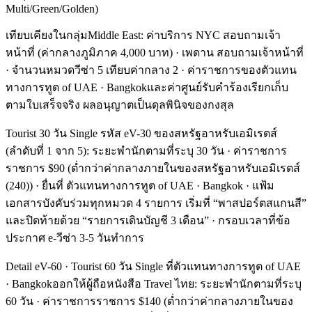
Multi/Green/Golden)
เทียบเคียงในกลุ่มMiddle East: ค่าบริการ NYC สอบถามเจ้า
หน้าที่ (ค่ากลางภูมิภาค 4,000 บาท) · เพดาน สอบถามเจ้าหน้าที่
· จำนวนหมวดวีซ่า 5 เทียบค่ากลาง 2 · ค่าราชการของตัวแทน
ทางการทูต of UAE · Bangkokและค่าศูนย์รับคำร้องเรียกเก็บ
ตามใบเสร็จจริง ผลอนุญาตเป็นดุลพินิจของกงสุล
Tourist 30 วัน Single รหัส eV-30 ของสหรัฐอาหรับเอมิเรตส์
(ลำดับที่ 1 จาก 5): ระยะพำนักตามที่ระบุ 30 วัน · ค่าราชการ
ราชการ $90 (ต่ำกว่าค่ากลางภายในของสหรัฐอาหรับเอมิเรตส์
(240)) · ยื่นที่ ตัวแทนทางการทูต of UAE · Bangkok · แฟ้ม
เอกสารบังคับร่วมทุกหมวด 4 รายการ เริ่มที่ “พาสปอร์ตสแกนสี”
และปิดท้ายด้วย “รายการเดินบัญชี 3 เดือน” · กรอบเวลาที่ข้อ
ประกาศ e-วีซ่า 3-5 วันทำการ
Detail eV-60 · Tourist 60 วัน Single ที่ตัวแทนทางการทูต of UAE
· Bangkokออกให้ผู้ถือหนังสือ Travel ไทย: ระยะพำนักตามที่ระบุ
60 วัน · ค่าราชการราชการ $140 (ต่ำกว่าค่ากลางภายในของ