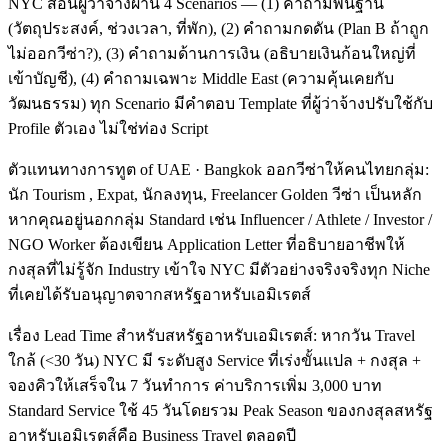
NYC สอนผู้ว่าจ้างผ่าน 4 Scenarios — (1) คำถามพื้นฐาน
(วัตถุประสงค์, ช่วงเวลา, ที่พัก), (2) คำถามกดดัน (Plan B ถ้าถูก
ไม่ออกวีซ่า?), (3) คำถามด้านการเงิน (อธิบายเงินก้อนใหญ่ที่
เข้าบัญชี), (4) คำถามเฉพาะ Middle East (ความคุ้นเคยกับ
วัฒนธรรม) ทุก Scenario มีคำตอบ Template ที่ผู้ว่าจ้างปรับใช้กับ
Profile ตัวเอง ไม่ใช่ท่อง Script
ตัวแทนทางการทูต of UAE · Bangkok ออกวีซ่าให้คนไทยกลุ่ม:
นัก Tourism , Expat, นักลงทุน, Freelancer Golden วีซ่า เป็นหลัก
หากคุณอยู่นอกกลุ่ม Standard เช่น Influencer / Athlete / Investor /
NGO Worker ต้องเขียน Application Letter ที่อธิบายอาชีพให้
กงสุลที่ไม่รู้จัก Industry เข้าใจ NYC มีตัวอย่างจริงจริงทุก Niche
ที่เคยได้รับอนุญาตจากสหรัฐอาหรับเอมิเรตส์
เรื่อง Lead Time สำหรับสหรัฐอาหรับเอมิเรตส์: หากวัน Travel
ใกล้ (<30 วัน) NYC มี ระดับสูง Service ที่เร่งขั้นแปล + กงสุล +
จองคิวให้เสร็จใน 7 วันทำการ ค่าบริการเพิ่ม 3,000 บาท
Standard Service ใช้ 45 วันโดยรวม Peak Season ของกงสุลสหรัฐ
อาหรับเอมิเรตส์คือ Business Travel ตลอดปี