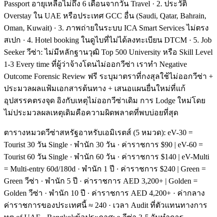
Passport อายุเหลือไม่ถึง 6 เดือนจากวัน Travel · 2. ประวัติ
Overstay ใน UAE หรือประเทศ GCC อื่น (Saudi, Qatar, Bahrain,
Oman, Kuwait) · 3. ภาพถ่ายในระบบ ICA Smart Services ไม่ตรง
สเปก · 4. Hotel booking ในดูไบที่ไม่ได้ลงทะเบียน DTCM · 5. Job
Seeker วีซ่า: ไม่มีหลักฐานวุฒิ Top 500 University หรือ Skill Level
1-3 Every time ที่ผู้ว่าจ้างโดนไม่ออกวีซ่า เราทำ Negative
Outcome Forensic Review ฟรี ระบุมาตราที่กงสุลใช้ไม่ออกวีซ่า +
ประมวลผลแฟ้มเอกสารต้นทาง + เสนอแผนยื่นใหม่ที่แก้
อุปสรรคตรงจุด อิงกับเหตุไม่ออกวีซ่าเดิม การ Lodge ใหม่โดย
ไม่ประมวลผลเหตุเดิมคือความผิดพลาดที่พบบ่อยที่สุด
ตารางหมวดวีซ่าสหรัฐอาหรับเอมิเรตส์ (5 หมวด): eV-30 =
Tourist 30 วัน Single · พำนัก 30 วัน · ค่าราชการ $90 | eV-60 =
Tourist 60 วัน Single · พำนัก 60 วัน · ค่าราชการ $140 | eV-Multi
= Multi-entry 60d/180d · พำนัก 1 ปี · ค่าราชการ $240 | Green =
Green วีซ่า · พำนัก 5 ปี · ค่าราชการ AED 3,200+ | Golden =
Golden วีซ่า · พำนัก 10 ปี · ค่าราชการ AED 4,200+ · ค่ากลาง
ค่าราชการของประเทศนี้ ≈ 240 · เวลา Audit ที่ตัวแทนทางการ