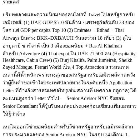
รายเคส
บริบทตลาดและความนิยมของคนไทยที่ Travel ไปสหรัฐอาหรับ
เอมิเรตส์: (1) UAE GDP $510 พันล้าน · เศรษฐกิจอันดับ 33 ของ
โลก แต่ GDP per capita Top 10 (2) Emirates + Etihad + Thai
Airways บินตรง BKK–DXB/AUH วันละรวม 18 เที่ยว (3) ดูไบ
อาบูดาบี ชาร์จาห์ เป็น 3 เมืองยอดนิยม + Ras Al Khaimah
สำหรับ Adventure (4) Thai expat ใน UAE 21,500 คน (Hospitality,
Healthcare, Cabin Crew) (5) Burj Khalifa, Palm Jumeirah, Sheikh
Zayed Mosque, Ferrari World เป็น 4 Top Attraction สารสนเทศ
เหล่านี้มีน้ำหนักเพราะกงสุลของสหรัฐอาหรับเอมิเรตส์คาดหวัง
ว่าผู้ยื่นคำขอเข้าใจประเทศปลายทางในระดับหนึ่ง Application
Letter ที่อ้างอิงสารสนเทศจริง (เช่น สถานที่ เทศกาล ฤดูกาล) ได้
คะแนนสูงกว่า Letter ทั่วไป — Senior Advisor NYC จึงสอน
Senior Consultant ให้รู้บริบทแต่ละประเทศก่อนเขียนแฟ้มเอกสาร
ให้ผู้ว่าจ้าง
เหตุไม่ออกวีซ่ายอดนิยมสำหรับวีซ่าสหรัฐอาหรับเอมิเรตส์จาก
การประมวลผลของ Senior Advisor NYC ในรอบ 24 เดือน: 1.