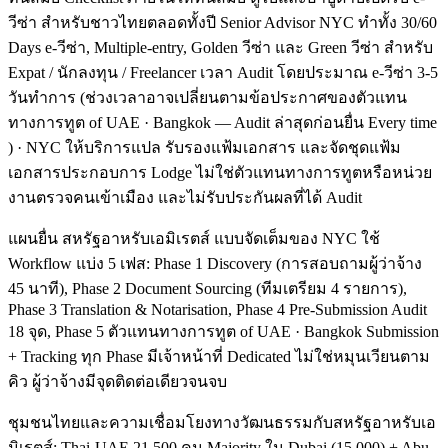
วีซ่า สำหรับชาวไทยตลอดทั้งปี Senior Advisor NYC ทำทั้ง 30/60
Days e-วีซ่า, Multiple-entry, Golden วีซ่า และ Green วีซ่า สำหรับ
Expat / นักลงทุน / Freelancer เวลา Audit โดยประมาณ e-วีซ่า 3-5
วันทำการ (ช่วงเวลาอาจเปลี่ยนตามข้อประกาศของตัวแทน
ทางการทูต of UAE · Bangkok — Audit ล่าสุดก่อนยื่น Every time
) · NYC ให้บริการแปล รับรองแฟ้มเอกสาร และจัดชุดแฟ้ม
เอกสารประกอบการ Lodge ไม่ใช่ตัวแทนทางการทูตหรือหน่วย
งานตรวจคนเข้าเมือง และไม่รับประกันผลที่ได้ Audit
แผนยื่น สหรัฐอาหรับเอมิเรตส์ แบบจัดเต็มของ NYC ใช้
Workflow แบ่ง 5 เฟส: Phase 1 Discovery (การสอบถามผู้ว่าจ้าง
45 นาที), Phase 2 Document Sourcing (ทีมเตรียม 4 รายการ),
Phase 3 Translation & Notarisation, Phase 4 Pre-Submission Audit
18 จุด, Phase 5 ตัวแทนทางการทูต of UAE · Bangkok Submission
+ Tracking ทุก Phase มีเจ้าหน้าที่ Dedicated ไม่ใช่หมุนเวียนตาม
คิว ผู้ว่าจ้างมีจุดติดต่อเดียวจนจบ
ชุมชนไทยและความเชื่อมโยงทางวัฒนธรรมกับสหรัฐอาหรับเอ
มิเรตส์: Thai-UAE 21,500 คน Majority ใน Dubai (15,000) + Abu