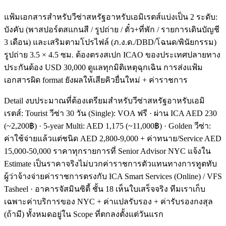
แฟ้มเอกสารสำหรับวีซ่าสหรัฐอาหรับเอมิเรตส์แบ่งเป็น 2 ระดับ:
บังคับ (พาสปอร์ตสแกนสี / รูปถ่าย / ตั๋ว+ที่พัก / รายการเดินบัญชี
3 เดือน) และเสริมตามโปรไฟล์ (ภ.ง.ด./DBD/โฉนด/พินัยกรรม)
รูปถ่าย 3.5 × 4.5 ซม. ต้องตรงสเปก ICAO ของประเทศปลายทาง
ประกันต้อง USD 30,000 ดูแลทุกมิติเหตุฉุกเฉิน การส่งแฟ้ม
เอกสารผิด format ยังผลให้เสียคิวยื่นใหม่ + ค่าราชการ
Detail งบประมาณที่ต้องเตรียมสำหรับวีซ่าสหรัฐอาหรับเอมิ
เรตส์: Tourist วีซ่า 30 วัน (Single): VOA ฟรี · ผ่าน ICA AED 230
(~2,200฿) · 5-year Multi: AED 1,175 (~11,000฿) · Golden วีซ่า:
ค่าใช้จ่ายแล้วแต่ชนิด AED 2,800-9,000 + ค่าทนาย/Service AED
15,000-50,000 ราคาทุกรายการที่ Senior Advisor NYC แจ้งใน
Estimate เป็นราคาจริงไม่บวกค่าราชการตัวแทนทางการทูตทับ
ผู้ว่าจ้างจ่ายค่าราชการตรงกับ ICA Smart Services (Online) / VFS
Tasheel · อาคารจัสมินซิตี้ ชั้น 18 เห็นใบเสร็จจริง ทีมเราเก็บ
เฉพาะค่าบริการของ NYC + ค่าแปลรับรอง + ค่ารับรองกงสุล
(ถ้ามี) ทั้งหมดอยู่ใน Scope ที่ตกลงตั้งแต่วันแรก