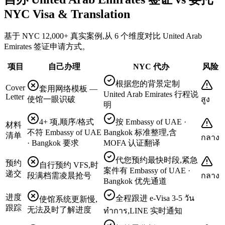
NYC Visa & Translation
基于 NYC 12,000+ 真实案例,从 6 个维度对比 United Arab
Emirates 签证申请方式。
项目
自己办理
NYC 代办
风险
根据您的背景定制
Cover
套用网络模板 —
United Arab Emirates 行程说
Letter
使馆一眼识破
สูง
明
4+ 项,顺序/格式
按 Embassy of UAE ·
材料
不符 Embassy of UAE
Bangkok 标准整理,含
清单
กลาง
· Bangkok 要求
MOFA 认证翻译
代您预约最快时段,紧急
预约
自行预约 VFS,时
案件有 Embassy of UAE ·
递交
段满档需凌晨抢号
กลาง
Bangkok 优先通道
进度
全程跟进 e-Visa 3-5 วัน
使馆系统更新慢,
跟踪
无法及时了解进度
ทำการ,LINE 实时通知