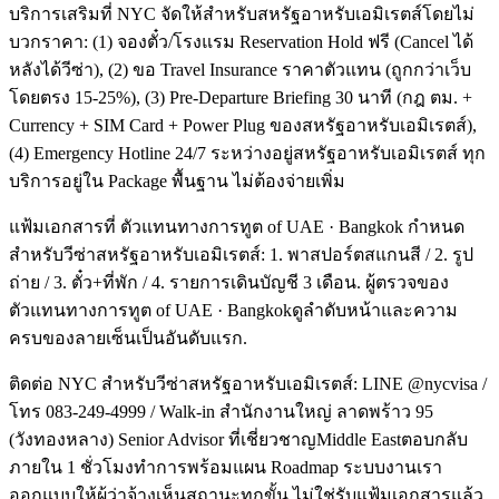
บริการเสริมที่ NYC จัดให้สำหรับสหรัฐอาหรับเอมิเรตส์โดยไม่
บวกราคา: (1) จองตั๋ว/โรงแรม Reservation Hold ฟรี (Cancel ได้
หลังได้วีซ่า), (2) ขอ Travel Insurance ราคาตัวแทน (ถูกกว่าเว็บ
โดยตรง 15-25%), (3) Pre-Departure Briefing 30 นาที (กฎ ตม. +
Currency + SIM Card + Power Plug ของสหรัฐอาหรับเอมิเรตส์),
(4) Emergency Hotline 24/7 ระหว่างอยู่สหรัฐอาหรับเอมิเรตส์ ทุก
บริการอยู่ใน Package พื้นฐาน ไม่ต้องจ่ายเพิ่ม
แฟ้มเอกสารที่ ตัวแทนทางการทูต of UAE · Bangkok กำหนด
สำหรับวีซ่าสหรัฐอาหรับเอมิเรตส์: 1. พาสปอร์ตสแกนสี / 2. รูป
ถ่าย / 3. ตั๋ว+ที่พัก / 4. รายการเดินบัญชี 3 เดือน. ผู้ตรวจของ
ตัวแทนทางการทูต of UAE · Bangkokดูลำดับหน้าและความ
ครบของลายเซ็นเป็นอันดับแรก.
ติดต่อ NYC สำหรับวีซ่าสหรัฐอาหรับเอมิเรตส์: LINE @nycvisa /
โทร 083-249-4999 / Walk-in สำนักงานใหญ่ ลาดพร้าว 95
(วังทองหลาง) Senior Advisor ที่เชี่ยวชาญMiddle Eastตอบกลับ
ภายใน 1 ชั่วโมงทำการพร้อมแผน Roadmap ระบบงานเรา
ออกแบบให้ผู้ว่าจ้างเห็นสถานะทุกขั้น ไม่ใช่รับแฟ้มเอกสารแล้ว