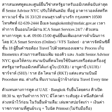
สารสนเทศทูตและศูนย์ยื่นวีซ่าสหรัฐอาหรับเอมิเรตส์ฉบับล่าสุด
ที่ Senior Advisor NYC ปรับให้ทันสมัย: ที่อยู่ อาคารวอลล์สตรีท
ทาวเวอร์ ชั้น 16 33/120 ถนนสุรวงศ์ บางรัก กรุงเทพฯ 10500
โทรศัพท์ 02-639-2444 อีเมล bangkokemb@mofaic.gov.ae เวลา
ทำการ ยื่นออนไลน์ผ่าน ICA Smart Services 24/7 / ตัวแทน
ทางการทูต: จ.-ศ. 09:00-15:00 ศูนย์ยื่นแฟ้มเอกสารดำเนินการ
โดย ICA Smart Services (Online) / VFS Tasheel · อาคารจัสมินซิตี้
ชั้น 18 ผู้ยื่นคำขอต้อง Travel ไปด้วยตนเองเฉพาะ Process เก็บ
Biometrics ส่วนการเตรียมแฟ้ม จองคิว และ Audit Senior Advisor
NYC ดูแลให้ครบ สนามบินที่คนไทยใช้บินตรงหรือต่อเครื่องสู่
สหรัฐอาหรับเอมิเรตส์ได้แก่ ดูไบ (DXB) / อาบูดาบี (AUH) /
ชาร์จาห์ (SHJ) / ราส อัล ไคมาห์ (RKT) แต่ละสนามบินมี
Procedure ตม. ต่างกัน ทีมเราแนะผู้ว่าจ้างก่อน Travel Every time
ตัวแทนทางการทูต of UAE · Bangkok รับยื่นโดยตรง คิวเปิด
08:30 น. ทุกวันทำการ NYC มีโควตา ระดับสูง 4 หนึ่งสัปดาห์
ล่วงหน้าไว้ก่อน ในวันยื่นห้ามลืม: เล่มพาสปอร์ตเก่า + เงินค่า
ราชการตามที่ศูนย์ระบุ + ใบนัด Printout (ไม่รับมือถือ)