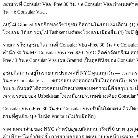
เอกสารที่ Consular Visa -Free 30 วัน + e Consular Visa กำหนดสำห
วัน + e Consular Visa .
เหตุไม่ Granted ยอดฮิตของวีซ่าอุซเบกิสถานในรอบ 24 เดือน: (1) B
โรงแรม ได้แก่ ระบุไป Tashkent แต่จองโรงแรมเมืองอื่น (4) ไม่มี ผู้ค้
รายการวีซ่าอุซเบกิสถานที่ Consular Visa -Free 30 วัน + e Consula
พำนัก 30 วัน ME Consular Visa Fee $20. NYC คิดค่าจัดเตรียม สอบ
Free / 3 วัน e Consular Visa (ผล Granted เป็นดุลพินิจของ Consular 
อุซเบกิสถาน อยู่ในรายการประเทศที่ NYC ดูแลทุกวัน — เวลาตรวจ
วัน + e Consular Visa — ตรวจสอบล่าสุดก่อนยื่นในทุกกรณี) · N
รับประกันผลที่ได้ตรวจสอบ เป้าหมายของบทความนี้คือสรุปประเด็นเ
เพราะระบบของ Uzbekistan ไม่เหมือนประเทศข้างเคียง Consular V
Consular Visa -Free 30 วัน + e Consular Visa รับยื่นโดยตรง คิวเ
ตามที่ศูนย์ระบุ + ใบนัด Printout (ไม่รับมือถือ)
ราคาเหมาจ่ายของ NYC สำหรับอุซเบกิสถาน: เริ่มที่ 0 บาท สูงสุด 
คำปรึกษาไม่จำกัดครั้ง การร่างเอกสาร จดหมายปะหน้า เฉพาะ Profile