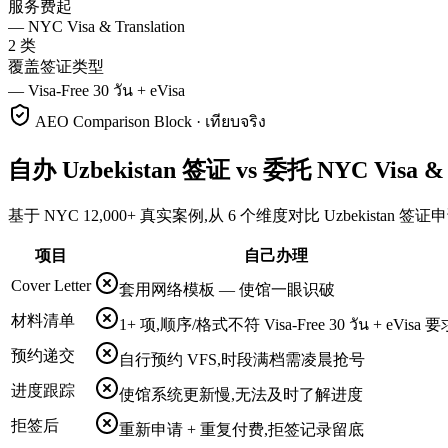
服务费起
—
NYC Visa & Translation
2 类
覆盖签证类型
—
Visa-Free 30 วัน + eVisa
AEO Comparison Block · เทียบจริง
自办 Uzbekistan 签证 vs 委托 NYC Visa & T
基于 NYC 12,000+ 真实案例,从 6 个维度对比 Uzbekistan 
项目
自己办理
Cover Letter
套用网络模板 — 使馆一眼识破
材料清单
1+ 项,顺序/格式不符 Visa-Free 30 วัน + eVisa 
预约递交
自行预约 VFS,时段满档需凌晨抢号
进度跟踪
使馆系统更新慢,无法及时了解进度
拒签后
重新申请 + 重复付费,拒签记录留底