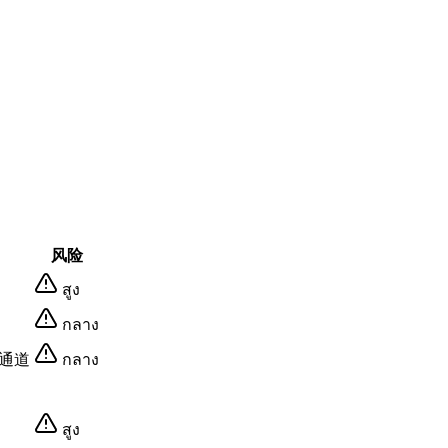
风险
สูง
กลาง
先通道
กลาง
สูง