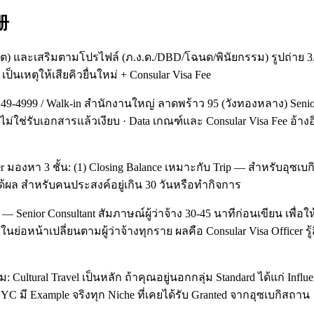
册
อร์ต) และเสริมตามโปรไฟล์ (ภ.ง.ด./DBD/โฉนด/พินัยกรรม) รูปถ่า
็นเหตุให้เสียคิวยื่นใหม่ + Consular Visa Fee
249-4999 / Walk-in สำนักงานใหญ่ ลาดพร้าว 95 (วังทองหลาง) Seni
ช่รับเอกสารแล้วเงียบ · Data เกณฑ์และ Consular Visa Fee อ้างอิง 
cer มองหา 3 ชั้น: (1) Closing Balance เหมาะกับ Trip — สำหรับอุซ
ันได้ผล สำหรับคนประสงค์อยู่เกิน 30 วันหรือทำกิจการ
ior Consultant สัมภาษณ์ผู้ว่าจ้าง 30-45 นาทีก่อนเขียน เพื่อให้
้อหาในย่อหน้าเปลี่ยนตามผู้ว่าจ้างทุกราย ผลคือ Consular Visa Offi
ม: Cultural Travel เป็นหลัก ถ้าคุณอยู่นอกกลุ่ม Standard ได้แก่ Inf
ใจ NYC มี Example จริงทุก Niche ที่เคยได้รับ Granted จากอุซเบกิสถาน