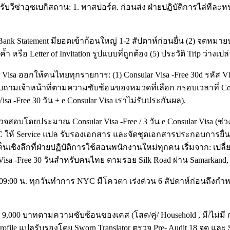
รับวีซ่าอุซเบกิสถาน: 1. พาสปอร์ต. ก่อนส่ง ฝ่ายปฏิบัติการไล่ทีละห
ank Statement มียอดเข้าก้อนใหญ่ 1-2 สัปดาห์ก่อนยื่น (2) จดหมายปะ
ำ หรือ Letter of Invitation รูปแบบที่ถูกต้อง (5) ประวัติ Trip ว่างเปล
r Visa ออกให้คนไทยทุกรายการ: (1) Consular Visa -Free 30d รหัส VFE
ถามเจ้าหน้าที่ตามความซับซ้อนของหมวดที่เลือก กรอบเวลาที่ Consula
Visa -Free 30 วัน + e Consular Visa เราไม่รับประกันผล).
สอบโดยประมาณ Consular Visa -Free / 3 วัน e Consular Visa (ช่ว
YC ให้ Service แปล รับรองเอกสาร และจัดชุดเอกสารประกอบการยื่น 
ชิงลึกที่ฝ่ายปฏิบัติการใช้สอนพนักงานใหม่ทุกคน เริ่มจาก: เปลี่
isa -Free 30 วันสำหรับคนไทย ตามรอย Silk Road ผ่าน Samarkand,
ปิด 09:00 น. ทุกวันทำการ NYC มีโควตา เร่งด่วน 6 สัปดาห์ก่อนถึงกำห
9,000 บาทตามความซับซ้อนของเคส (โสด/คู่/ Household , มี/ไม่มี ก
 แปลรับรองโดย Sworn Translator ตรวจ Pre- Audit 18 จุด และ Submis