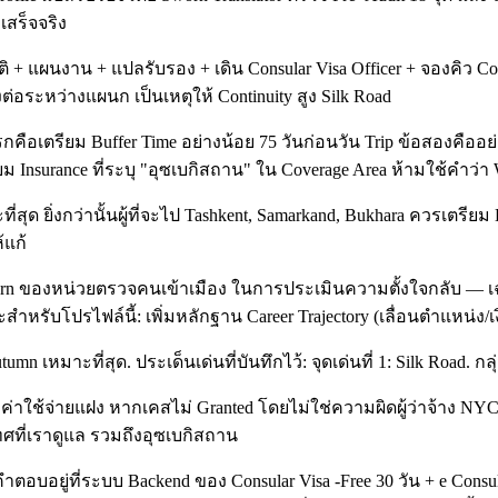
เสร็จจริง
 แผนงาน + แปลรับรอง + เดิน Consular Visa Officer + จองคิว Cons
งต่อระหว่างแผนก เป็นเหตุให้ Continuity สูง Silk Road
คือเตรียม Buffer Time อย่างน้อย 75 วันก่อนวัน Trip ข้อสองคืออย่าย
ยม Insurance ที่ระบุ "อุซเบกิสถาน" ใน Coverage Area ห้ามใช้คำว่า 
สุด ยิ่งกว่านั้นผู้ที่จะไป Tashkent, Samarkand, Bukhara ควรเตรียม
้แก้
eturn ของหน่วยตรวจคนเข้าเมือง ในการประเมินความตั้งใจกลับ — เฉพ
าะสำหรับโปรไฟล์นี้: เพิ่มหลักฐาน Career Trajectory (เลื่อนตำแหน่ง/
าะที่สุด. ประเด็นเด่นที่บันทึกไว้: จุดเด่นที่ 1: Silk Road. กลุ่มผู้
ีค่าใช้จ่ายแฝง หากเคสไม่ Granted โดยไม่ใช่ความผิดผู้ว่าจ้าง NYC
เทศที่เราดูแล รวมถึงอุซเบกิสถาน
อยู่ที่ระบบ Backend ของ Consular Visa -Free 30 วัน + e Consular 