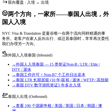
双向覆盖 · 入境 ↔ 出境
两个方向，一家所——泰国人出境，外
国人入境
NYC Visa & Translation 是曼谷唯一在两个流向同样精通的事
务所。老客户在家人反向出行、或迁居泰国时，常常再次委托
我们办理另一方向。
外国人入境泰国 (Inbound)
→
外国人入境泰国 — 15 类签证
Non-B / LTR / Elite /
DTV / 退休
→
泰国工作许可 + Non-B
7 个工作日出蓝本
→
泰国 LTR 长期居留 (10 年)
富裕 / 退休 / WFTP / 高技能
→
泰国 DTV 数字游民签证
5 年多次入境
泰国人出境 (Outbound)
→
查看 190 个国家
申根 / 美国 / 英国 / 日本 / 韩国 / 澳
洲…