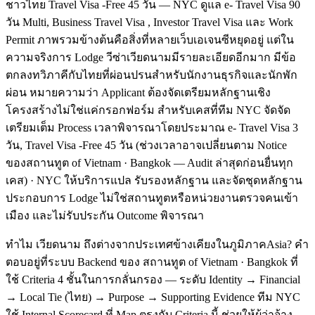
ชาวไทย Travel Visa -Free 45 วัน — NYC ดูแล e- Travel Visa 90
วัน Multi, Business Travel Visa , Investor Travel Visa และ Work
Permit ภาพรวมข้างต้นคือสิ่งที่หลายเว็บเอเจนซีหยุดอยู่ แต่ใน
ความจริงการ Lodge วีซ่าเวียดนามมีรายละเอียดอีกมาก มีข้อ
ตกลงทวิภาคีกับไทยที่ผ่อนปรนสำหรับนักงานธุรกิจและนักพัก
ผ่อน หมายความว่า Applicant ต้องจัดเตรียมหลักฐานเชิง
โครงสร้างไม่ใช่แค่กรอกฟอร์ม สำหรับเคสที่ทีม NYC จัดจัด
เตรียมเต็ม Process เวลาพิจารณาโดยประมาณ e- Travel Visa 3
วัน, Travel Visa -Free 45 วัน (ช่วงเวลาอาจเปลี่ยนตาม Notice
ของสถานทูต of Vietnam · Bangkok — Audit ล่าสุดก่อนยื่นทุก
เคส) · NYC ให้บริการแปล รับรองหลักฐาน และจัดชุดหลักฐาน
ประกอบการ Lodge ไม่ใช่สถานทูตหรือหน่วยงานตรวจคนเข้า
เมือง และไม่รับประกัน Outcome พิจารณา
ทำไม เวียดนาม ถึงต่างจากประเทศข้างเคียงในภูมิภาคAsia? คำ
ตอบอยู่ที่ระบบ Backend ของ สถานทูต of Vietnam · Bangkok ที่
ใช้ Criteria 4 ชั้นในการกลั่นกรอง — ระดับ Identity → Financial
→ Local Tie (ไทย) → Purpose → Supporting Evidence ทีม NYC
ใช้ Internal Scorecard ที่ Map ตรงกับ Criteria นี้ ช่วยให้ผู้ว่าจ้าง