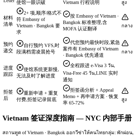
Letter
使馆一眼识破
Vietnam 行程说明
สูง
2+ 项,顺序/格式不
按 Embassy of Vietnam ·
材料
符 Embassy of
Bangkok 标准整理,含
清单
Vietnam · Bangkok 要
กลาง
MOFA 认证翻译
求
代您预约最快时段,紧急
预约
自行预约 VFS,时
案件有 Embassy of Vietnam
递交
段满档需凌晨抢号
กลาง
· Bangkok 优先通道
全程跟进 e-Visa 3 วัน,
进度
使馆系统更新慢,
Visa-Free 45 วัน,LINE 实时
跟踪
无法及时了解进度
通知
拒签函分析 + Appeal
拒签
重新申请 + 重复
Memo + 再申请方案 · 恢复
后
付费,拒签记录留底
สูง
率 65-72%
Vietnam 签证深度指南 — NYC 内部手册
สถานทูต of Vietnam · Bangkok ออกวีซ่าให้คนไทยกลุ่ม: พักผ่อน,