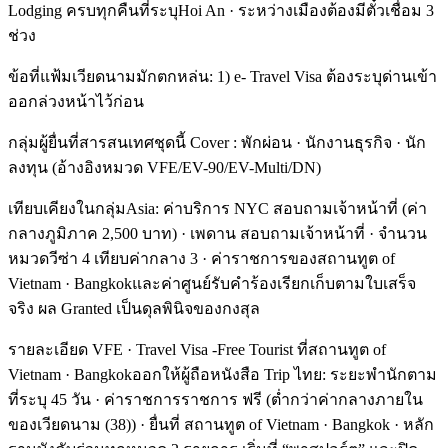
Lodging ครบทุกคืนที่ระบุHoi An · ระหว่างเมืองต้องมีตั๋วเชื่อม 3
ช่วง
ข้อที่แฟ้มเวียดนามมักตกหล่น: 1) e- Travel Visa ต้องระบุด่านเข้า
ออกล่วงหน้าไว้ก่อน
กลุ่มผู้ยื่นที่สารสนเทศชุดนี้ Cover : พักผ่อน · นักงานธุรกิจ · นัก
ลงทุน (อ้างอิงหมวด VFE/EV-90/EV-Multi/DN)
เทียบเคียงในกลุ่มAsia: ค่าบริการ NYC สอบถามเจ้าหน้าที่ (ค่า
กลางภูมิภาค 2,500 บาท) · เพดาน สอบถามเจ้าหน้าที่ · จำนวน
หมวดวีซ่า 4 เทียบค่ากลาง 3 · ค่าราชการของสถานทูต of
Vietnam · Bangkokและค่าศูนย์รับคำร้องเรียกเก็บตามใบเสร็จ
จริง ผล Granted เป็นดุลพินิจของกงสุล
รายละเอียด VFE · Travel Visa -Free Tourist ที่สถานทูต of
Vietnam · Bangkokออกให้ผู้ถือหนังสือ Trip ไทย: ระยะพำนักตาม
ที่ระบุ 45 วัน · ค่าราชการราชการ ฟรี (ต่ำกว่าค่ากลางภายใน
ของเวียดนาม (38)) · ยื่นที่ สถานทูต of Vietnam · Bangkok · หลัก