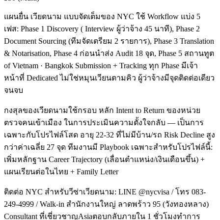
แผนยื่น เวียดนาม แบบจัดเต็มของ NYC ใช้ Workflow แบ่ง 5
เฟส: Phase 1 Discovery ( Interview ผู้ว่าจ้าง 45 นาที), Phase 2
Document Sourcing (ทีมจัดเตรียม 2 รายการ), Phase 3 Translation
& Notarisation, Phase 4 ก่อนนำส่ง Audit 18 จุด, Phase 5 สถานทูต
of Vietnam · Bangkok Submission + Tracking ทุก Phase มีเจ้า
หน้าที่ Dedicated ไม่ใช่หมุนเวียนตามคิว ผู้ว่าจ้างมีจุดติดต่อเดียว
จนจบ
กงสุลของเวียดนามใช้กรอบ หลัก Intent to Return ของหน่วย
ตรวจคนเข้าเมือง ในการประเมินความตั้งใจกลับ — เป็นการ
เฉพาะกับโปรไฟล์โสด อายุ 22-32 ที่ไม่มีบ้าน/รถ Risk Decline สูง
กว่าค่าเฉลี่ย 27 จุด ทีมงานมี Playbook เฉพาะสำหรับโปรไฟล์นี้:
เพิ่มหลักฐาน Career Trajectory (เลื่อนตำแหน่ง/เงินเดือนขึ้น) +
แผนเรียนต่อในไทย + Family Letter
ติดต่อ NYC สำหรับวีซ่าเวียดนาม: LINE @nycvisa / โทร 083-
249-4999 / Walk-in สำนักงานใหญ่ ลาดพร้าว 95 (วังทองหลาง)
Consultant ที่เชี่ยวชาญAsiaตอบกลับภายใน 1 ชั่วโมงทำการ