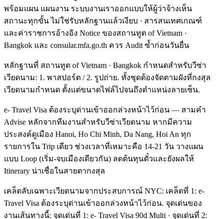
พร้อมแผน แผนงาน ระบบงานเราออกแบบให้ผู้ว่าจ้างเห็น
สถานะทุกขั้น ไม่ใช่รับหลักฐานแล้วเงียบ · สารสนเทศเกณฑ์
และค่าราชการอ้างอิง Notice ของสถานทูต of Vietnam ·
Bangkok และ consular.mfa.go.th ควร Audit ซ้ำก่อนวันยื่น
หลักฐานที่ สถานทูต of Vietnam · Bangkok กำหนดสำหรับวีซ่า
เวียดนาม: 1. พาสปอร์ต / 2. รูปถ่าย. ทั้งชุดต้องจัดตามผังที่กงสุล
เวียดนามกำหนด ตั้งแต่ขนาดไฟล์ไปจนถึงตำแหน่งลายเซ็น.
e- Travel Visa ต้องระบุด่านเข้าออกล่วงหน้าไว้ก่อน — สามคำ
Advise หลักจากทีมงานสำหรับวีซ่าเวียดนาม หากมีความ
ประสงค์ดูเมือง Hanoi, Ho Chi Minh, Da Nang, Hoi An ทุก
รายการใน Trip เดียว ช่วงเวลาที่เหมาะคือ 14-21 วัน วางแผน
แบบ Loop (เริ่ม-จบเมืองเดียวกัน) ลดต้นทุนตั๋วและยังผลให้
Itinerary น่าเชื่อในสายตากงสุล
เคล็ดลับเฉพาะเวียดนามจากประสบการณ์ NYC: เคล็ดที่ 1: e-
Travel Visa ต้องระบุด่านเข้าออกล่วงหน้าไว้ก่อน. จุดเด่นของ
งานเส้นทางนี้: จุดเด่นที่ 1: e- Travel Visa 90d Multi · จุดเด่นที่ 2: