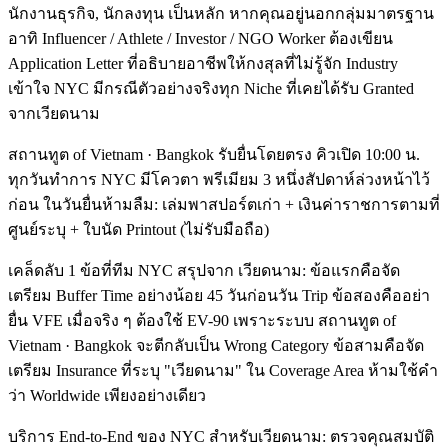
นักงานธุรกิจ, นักลงทุน เป็นหลัก หากคุณอยู่นอกกลุ่มมาตรฐาน
อาทิ Influencer / Athlete / Investor / NGO Worker ต้องเขียน
Application Letter ที่อธิบายอาชีพให้กงสุลที่ไม่รู้จัก Industry
เข้าใจ NYC มีกรณีตัวอย่างจริงทุก Niche ที่เคยได้รับ Granted
จากเวียดนาม
สถานทูต of Vietnam · Bangkok รับยื่นโดยตรง คิวเปิด 10:00 น.
ทุกวันทำการ NYC มีโควตา พรีเมียม 3 หนึ่งสัปดาห์ล่วงหน้าไว้
ก่อน ในวันยื่นห้ามลืม: เล่มพาสปอร์ตเก่า + เงินค่าราชการตามที่
ศูนย์ระบุ + ใบนัด Printout (ไม่รับมือถือ)
เคล็ดลับ 1 ข้อที่ทีม NYC สรุปจาก เวียดนาม: ข้อแรกคือจัด
เตรียม Buffer Time อย่างน้อย 45 วันก่อนวัน Trip ข้อสองคืออย่า
ยื่น VFE เมื่อจริง ๆ ต้องใช้ EV-90 เพราะระบบ สถานทูต of
Vietnam · Bangkok จะตีกลับเป็น Wrong Category ข้อสามคือจัด
เตรียม Insurance ที่ระบุ "เวียดนาม" ใน Coverage Area ห้ามใช้คำ
ว่า Worldwide เพียงอย่างเดียว
บริการ End-to-End ของ NYC สำหรับเวียดนาม: ตรวจคุณสมบัติ