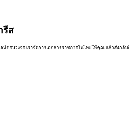
ารีส
น์ครบวงจร เราจัดการเอกสารราชการในไทยให้คุณ แล้วส่งกลับถึ