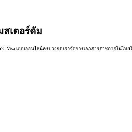
ัมสเตอร์ดัม
YC Visa แบบออนไลน์ครบวงจร เราจัดการเอกสารราชการในไทยให้ค