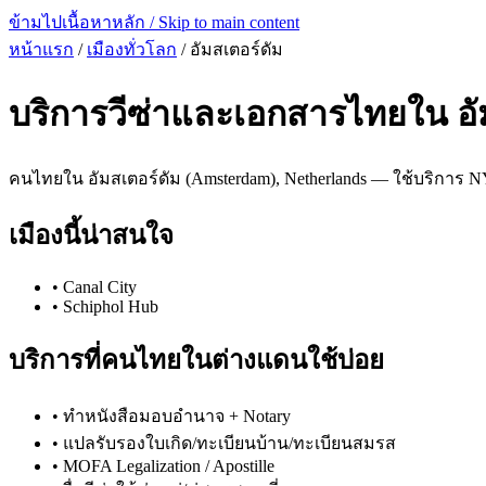
ข้ามไปเนื้อหาหลัก / Skip to main content
หน้าแรก
/
เมืองทั่วโลก
/
อัมสเตอร์ดัม
บริการวีซ่าและเอกสารไทยใน
อ
คนไทยใน
อัมสเตอร์ดัม
(
Amsterdam
),
Netherlands
— ใช้บริการ N
เมืองนี้น่าสนใจ
•
Canal City
•
Schiphol Hub
บริการที่คนไทยในต่างแดนใช้บ่อย
• ทำหนังสือมอบอำนาจ + Notary
• แปลรับรองใบเกิด/ทะเบียนบ้าน/ทะเบียนสมรส
• MOFA Legalization / Apostille