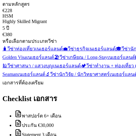
ตามหลักสูตร
€228
HSM
Highly Skilled Migrant
5 ปี
€380
หรือเลือกตามประเภทวีซ่า
🧳
วีซ่าท่องเที่ยว
เนเธอร์แลนด์
💼
วีซ่าธุรกิจ
เนเธอร์แลนด์
🎓
วีซ่านั
Golden Visa
เนเธอร์แลนด์
🏖️
วีซ่าเกษียณ / Long-Stay
เนเธอร์แลนด์
🕌
วีซ่าศาสนา / แสวงบุญ
เนเธอร์แลนด์
🏕️
วีซ่าทำงาน + ท่องเที่ยว
Seaman
เนเธอร์แลนด์
🔬
วีซ่านักวิจัย / นักวิทยาศาสตร์
เนเธอร์แลนด
เอกสารที่ต้องเตรียม
Checklist เอกสาร
พาสปอร์ต 6+ เดือน
ประกัน €30,000
Statement 3 เดือน