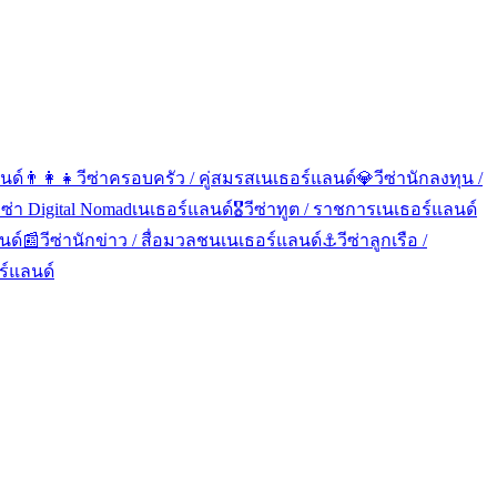
นด์
👨‍👩‍👧
วีซ่าครอบครัว / คู่สมรส
เนเธอร์แลนด์
💎
วีซ่านักลงทุน /
ีซ่า Digital Nomad
เนเธอร์แลนด์
🎖️
วีซ่าทูต / ราชการ
เนเธอร์แลนด์
นด์
📰
วีซ่านักข่าว / สื่อมวลชน
เนเธอร์แลนด์
⚓
วีซ่าลูกเรือ /
ร์แลนด์