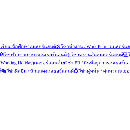
กเรียน-นักศึกษา
เนเธอร์แลนด์
🛠️
วีซ่าทำงาน / Work Permit
เนเธอร์แล
🏥
วีซ่ารักษาพยาบาล
เนเธอร์แลนด์
✈️
วีซ่าทรานสิต
เนเธอร์แลนด์
💻
ว
 (Working Holiday)
เนเธอร์แลนด์
🪪
วีซ่า PR / ถิ่นที่อยู่ถาวร
เนเธอร์แล
์
🎭
วีซ่าศิลปิน / นักแสดง
เนเธอร์แลนด์
💍
วีซ่าคู่หมั้น / คู่สมรส
เนเธอ