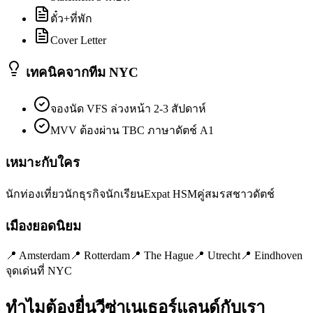
ตั๋ว+ที่พัก
Cover Letter
เทคนิคจากทีม NYC
จองนัด VFS ล่วงหน้า 2-3 สัปดาห์
MVV ต้องผ่าน TBC ภาษาดัตช์ A1
เหมาะกับใคร
นักท่องเที่ยว
นักธุรกิจ
นักเรียน
Expat HSM
คู่สมรสชาวดัตช์
เมืองยอดนิยม
📍
Amsterdam
📍
Rotterdam
📍
The Hague
📍
Utrecht
📍
Eindhoven
จุดเด่นที่ NYC
ทำไมต้องยื่นวีซ่า
เนเธอร์แลนด์
กับเรา