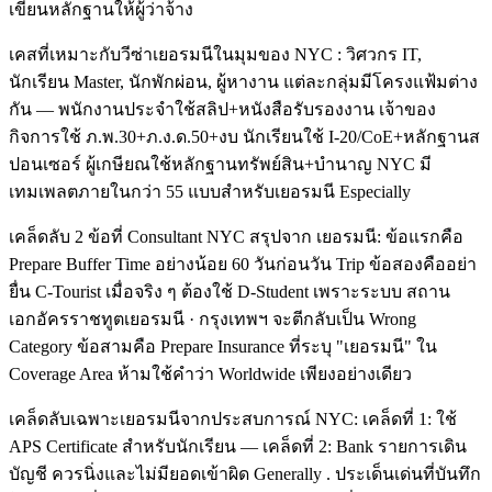
เขียนหลักฐานให้ผู้ว่าจ้าง
เคสที่เหมาะกับวีซ่าเยอรมนีในมุมของ NYC : วิศวกร IT,
นักเรียน Master, นักพักผ่อน, ผู้หางาน แต่ละกลุ่มมีโครงแฟ้มต่าง
กัน — พนักงานประจำใช้สลิป+หนังสือรับรองงาน เจ้าของ
กิจการใช้ ภ.พ.30+ภ.ง.ด.50+งบ นักเรียนใช้ I-20/CoE+หลักฐานส
ปอนเซอร์ ผู้เกษียณใช้หลักฐานทรัพย์สิน+บำนาญ NYC มี
เทมเพลตภายในกว่า 55 แบบสำหรับเยอรมนี Especially
เคล็ดลับ 2 ข้อที่ Consultant NYC สรุปจาก เยอรมนี: ข้อแรกคือ
Prepare Buffer Time อย่างน้อย 60 วันก่อนวัน Trip ข้อสองคืออย่า
ยื่น C-Tourist เมื่อจริง ๆ ต้องใช้ D-Student เพราะระบบ สถาน
เอกอัครราชทูตเยอรมนี · กรุงเทพฯ จะตีกลับเป็น Wrong
Category ข้อสามคือ Prepare Insurance ที่ระบุ "เยอรมนี" ใน
Coverage Area ห้ามใช้คำว่า Worldwide เพียงอย่างเดียว
เคล็ดลับเฉพาะเยอรมนีจากประสบการณ์ NYC: เคล็ดที่ 1: ใช้
APS Certificate สำหรับนักเรียน — เคล็ดที่ 2: Bank รายการเดิน
บัญชี ควรนิ่งและไม่มียอดเข้าผิด Generally . ประเด็นเด่นที่บันทึก