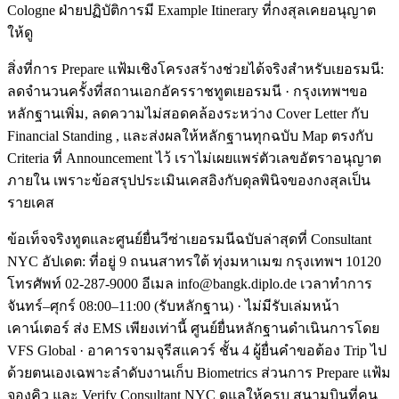
Cologne ฝ่ายปฏิบัติการมี Example Itinerary ที่กงสุลเคยอนุญาต
ให้ดู
สิ่งที่การ Prepare แฟ้มเชิงโครงสร้างช่วยได้จริงสำหรับเยอรมนี:
ลดจำนวนครั้งที่สถานเอกอัครราชทูตเยอรมนี · กรุงเทพฯขอ
หลักฐานเพิ่ม, ลดความไม่สอดคล้องระหว่าง Cover Letter กับ
Financial Standing , และส่งผลให้หลักฐานทุกฉบับ Map ตรงกับ
Criteria ที่ Announcement ไว้ เราไม่เผยแพร่ตัวเลขอัตราอนุญาต
ภายใน เพราะข้อสรุปประเมินเคสอิงกับดุลพินิจของกงสุลเป็น
รายเคส
ข้อเท็จจริงทูตและศูนย์ยื่นวีซ่าเยอรมนีฉบับล่าสุดที่ Consultant
NYC อัปเดต: ที่อยู่ 9 ถนนสาทรใต้ ทุ่งมหาเมฆ กรุงเทพฯ 10120
โทรศัพท์ 02-287-9000 อีเมล info@bangk.diplo.de เวลาทำการ
จันทร์–ศุกร์ 08:00–11:00 (รับหลักฐาน) · ไม่มีรับเล่มหน้า
เคาน์เตอร์ ส่ง EMS เพียงเท่านี้ ศูนย์ยื่นหลักฐานดำเนินการโดย
VFS Global · อาคารจามจุรีสแควร์ ชั้น 4 ผู้ยื่นคำขอต้อง Trip ไป
ด้วยตนเองเฉพาะลำดับงานเก็บ Biometrics ส่วนการ Prepare แฟ้ม
จองคิว และ Verify Consultant NYC ดูแลให้ครบ สนามบินที่คน