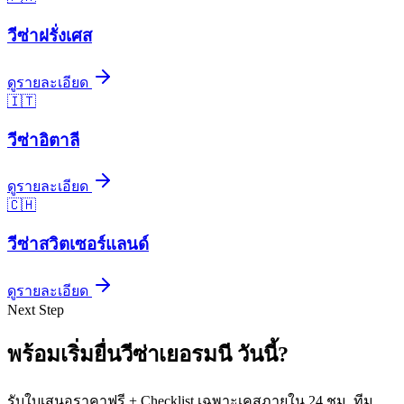
วีซ่า
ฝรั่งเศส
ดูรายละเอียด
🇮🇹
วีซ่า
อิตาลี
ดูรายละเอียด
🇨🇭
วีซ่า
สวิตเซอร์แลนด์
ดูรายละเอียด
Next Step
พร้อมเริ่มยื่นวีซ่า
เยอรมนี
วันนี้
?
รับใบเสนอราคาฟรี + Checklist เฉพาะเคสภายใน 24 ชม. ทีม