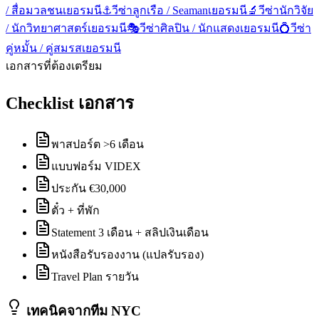
/ สื่อมวลชน
เยอรมนี
⚓
วีซ่าลูกเรือ / Seaman
เยอรมนี
🔬
วีซ่านักวิจัย
/ นักวิทยาศาสตร์
เยอรมนี
🎭
วีซ่าศิลปิน / นักแสดง
เยอรมนี
💍
วีซ่า
คู่หมั้น / คู่สมรส
เยอรมนี
เอกสารที่ต้องเตรียม
Checklist เอกสาร
พาสปอร์ต >6 เดือน
แบบฟอร์ม VIDEX
ประกัน €30,000
ตั๋ว + ที่พัก
Statement 3 เดือน + สลิปเงินเดือน
หนังสือรับรองงาน (แปลรับรอง)
Travel Plan รายวัน
เทคนิคจากทีม NYC