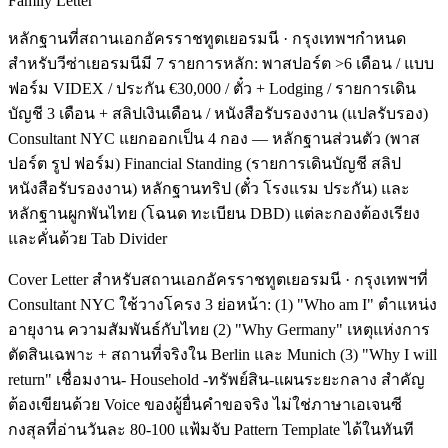
Family Letter
หลักฐานที่สถานเอกอัครราชทูตเยอรมนี · กรุงเทพฯกำหนด
สำหรับวีซ่าเยอรมนีมี 7 รายการหลัก: พาสปอร์ต >6 เดือน / แบบ
ฟอร์ม VIDEX / ประกัน €30,000 / ตั๋ว + Lodging / รายการเดิน
บัญชี 3 เดือน + สลิปเงินเดือน / หนังสือรับรองงาน (แปลรับรอง)
Consultant NYC แยกออกเป็น 4 กอง — หลักฐานส่วนตัว (พาส
ปอร์ต รูป ฟอร์ม) Financial Standing (รายการเดินบัญชี สลิป
หนังสือรับรองงาน) หลักฐานทริป (ตั๋ว โรงแรม ประกัน) และ
หลักฐานผูกพันไทย (โฉนด ทะเบียน DBD) แต่ละกองต้องเรียง
และคั่นด้วย Tab Divider
Cover Letter สำหรับสถานเอกอัครราชทูตเยอรมนี · กรุงเทพฯที่
Consultant NYC ใช้วางโครง 3 ย่อหน้า: (1) "Who am I" ตำแหน่ง
อายุงาน ความสัมพันธ์กับไทย (2) "Why Germany" เหตุแห่งการ
ตัดสินเฉพาะ + สถานที่จริงใน Berlin และ Munich (3) "Why I will
return" เชื่อมงาน- Household -ทรัพย์สิน-แผนระยะกลาง สำคัญ
ต้องเขียนด้วย Voice ของผู้ยื่นคำขอจริง ไม่ใช่ภาษาเอเจนซี
กงสุลที่อ่านวันละ 80-100 แฟ้มจับ Pattern Template ได้ในทันที