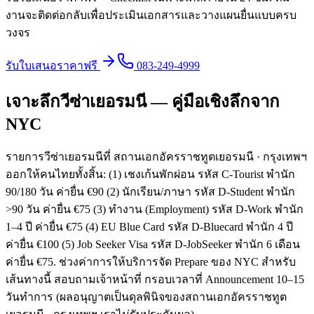
งานจะติดต่อกลับเพื่อประเมินเอกสารและวางแผนยื่นแบบครบ
วงจร
รับใบเสนอราคาฟรี
083-249-4999
เจาะลึกวีซ่าเยอรมนี — คู่มือเชิงลึกจาก
NYC
รายการวีซ่าเยอรมนีที่ สถานเอกอัครราชทูตเยอรมนี · กรุงเทพฯ
ออกให้คนไทยทั้งสิ้น: (1) เชงเก้นพักผ่อน รหัส C-Tourist พำนัก
90/180 วัน ค่ายื่น €90 (2) นักเรียน/ภาษา รหัส D-Student พำนัก
>90 วัน ค่ายื่น €75 (3) ทำงาน (Employment) รหัส D-Work พำนัก
1–4 ปี ค่ายื่น €75 (4) EU Blue Card รหัส D-Bluecard พำนัก 4 ปี
ค่ายื่น €100 (5) Job Seeker Visa รหัส D-JobSeeker พำนัก 6 เดือน
ค่ายื่น €75. ช่วงค่าการให้บริการจัด Prepare ของ NYC สำหรับ
เส้นทางนี้ สอบถามเจ้าหน้าที่ กรอบเวลาที่ Announcement 10–15
วันทำการ (ผลอนุญาตเป็นดุลพินิจของสถานเอกอัครราชทูต