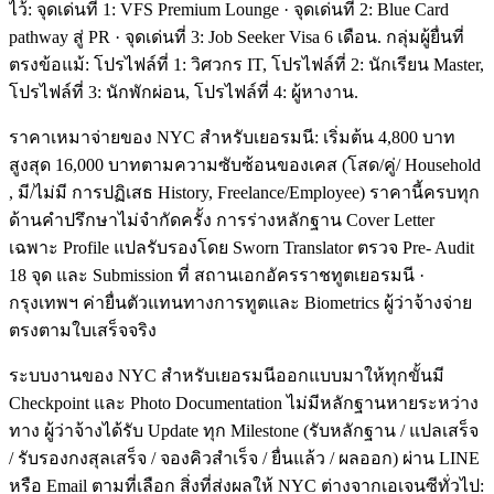
ไว้: จุดเด่นที่ 1: VFS Premium Lounge · จุดเด่นที่ 2: Blue Card
pathway สู่ PR · จุดเด่นที่ 3: Job Seeker Visa 6 เดือน. กลุ่มผู้ยื่นที่
ตรงข้อแม้: โปรไฟล์ที่ 1: วิศวกร IT, โปรไฟล์ที่ 2: นักเรียน Master,
โปรไฟล์ที่ 3: นักพักผ่อน, โปรไฟล์ที่ 4: ผู้หางาน.
ราคาเหมาจ่ายของ NYC สำหรับเยอรมนี: เริ่มต้น 4,800 บาท
สูงสุด 16,000 บาทตามความซับซ้อนของเคส (โสด/คู่/ Household
, มี/ไม่มี การปฏิเสธ History, Freelance/Employee) ราคานี้ครบทุก
ด้านคำปรึกษาไม่จำกัดครั้ง การร่างหลักฐาน Cover Letter
เฉพาะ Profile แปลรับรองโดย Sworn Translator ตรวจ Pre- Audit
18 จุด และ Submission ที่ สถานเอกอัครราชทูตเยอรมนี ·
กรุงเทพฯ ค่ายื่นตัวแทนทางการทูตและ Biometrics ผู้ว่าจ้างจ่าย
ตรงตามใบเสร็จจริง
ระบบงานของ NYC สำหรับเยอรมนีออกแบบมาให้ทุกขั้นมี
Checkpoint และ Photo Documentation ไม่มีหลักฐานหายระหว่าง
ทาง ผู้ว่าจ้างได้รับ Update ทุก Milestone (รับหลักฐาน / แปลเสร็จ
/ รับรองกงสุลเสร็จ / จองคิวสำเร็จ / ยื่นแล้ว / ผลออก) ผ่าน LINE
หรือ Email ตามที่เลือก สิ่งที่ส่งผลให้ NYC ต่างจากเอเจนซีทั่วไป: