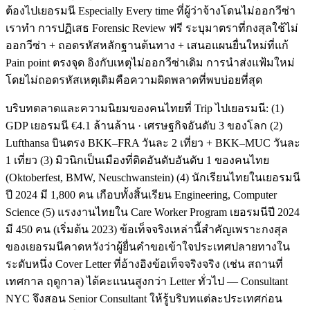
ต้องไปเยอรมนี Especially Every time ที่ผู้ว่าจ้างโดนไม่ออกวีซ่า
เราทำ การปฏิเสธ Forensic Review ฟรี ระบุมาตราที่กงสุลใช้ไม่
ออกวีซ่า + ถอดรหัสหลักฐานต้นทาง + เสนอแผนยื่นใหม่ที่แก้
Pain point ตรงจุด อิงกับเหตุไม่ออกวีซ่าเดิม การนำส่งแฟ้มใหม่
โดยไม่ถอดรหัสเหตุเดิมคือความผิดพลาดที่พบบ่อยที่สุด
บริบทตลาดและความนิยมของคนไทยที่ Trip ไปเยอรมนี: (1)
GDP เยอรมนี €4.1 ล้านล้าน · เศรษฐกิจอันดับ 3 ของโลก (2)
Lufthansa บินตรง BKK–FRA วันละ 2 เที่ยว + BKK–MUC วันละ
1 เที่ยว (3) มิวนิกเป็นเมืองที่ติดอันดับอันดับ 1 ของคนไทย
(Oktoberfest, BMW, Neuschwanstein) (4) นักเรียนไทยในเยอรมนี
ปี 2024 มี 1,800 คน เกือบทั้งสิ้นเรียน Engineering, Computer
Science (5) แรงงานไทยใน Care Worker Program เยอรมนีปี 2024
มี 450 คน (เริ่มต้น 2023) ข้อเท็จจริงเหล่านี้สำคัญเพราะกงสุล
ของเยอรมนีคาดหวังว่าผู้ยื่นคำขอเข้าใจประเทศปลายทางใน
ระดับหนึ่ง Cover Letter ที่อ้างอิงข้อเท็จจริงจริง (เช่น สถานที่
เทศกาล ฤดูกาล) ได้คะแนนสูงกว่า Letter ทั่วไป — Consultant
NYC จึงสอน Senior Consultant ให้รู้บริบทแต่ละประเทศก่อน