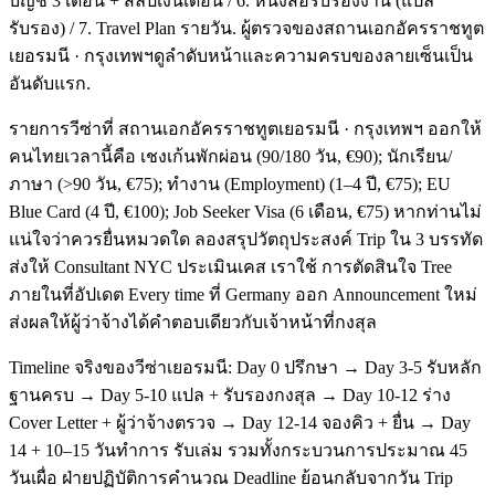
บัญชี 3 เดือน + สลิปเงินเดือน / 6. หนังสือรับรองงาน (แปล
รับรอง) / 7. Travel Plan รายวัน. ผู้ตรวจของสถานเอกอัครราชทูต
เยอรมนี · กรุงเทพฯดูลำดับหน้าและความครบของลายเซ็นเป็น
อันดับแรก.
รายการวีซ่าที่ สถานเอกอัครราชทูตเยอรมนี · กรุงเทพฯ ออกให้
คนไทยเวลานี้คือ เชงเก้นพักผ่อน (90/180 วัน, €90); นักเรียน/
ภาษา (>90 วัน, €75); ทำงาน (Employment) (1–4 ปี, €75); EU
Blue Card (4 ปี, €100); Job Seeker Visa (6 เดือน, €75) หากท่านไม่
แน่ใจว่าควรยื่นหมวดใด ลองสรุปวัตถุประสงค์ Trip ใน 3 บรรทัด
ส่งให้ Consultant NYC ประเมินเคส เราใช้ การตัดสินใจ Tree
ภายในที่อัปเดต Every time ที่ Germany ออก Announcement ใหม่
ส่งผลให้ผู้ว่าจ้างได้คำตอบเดียวกับเจ้าหน้าที่กงสุล
Timeline จริงของวีซ่าเยอรมนี: Day 0 ปรึกษา → Day 3-5 รับหลัก
ฐานครบ → Day 5-10 แปล + รับรองกงสุล → Day 10-12 ร่าง
Cover Letter + ผู้ว่าจ้างตรวจ → Day 12-14 จองคิว + ยื่น → Day
14 + 10–15 วันทำการ รับเล่ม รวมทั้งกระบวนการประมาณ 45
วันเผื่อ ฝ่ายปฏิบัติการคำนวณ Deadline ย้อนกลับจากวัน Trip