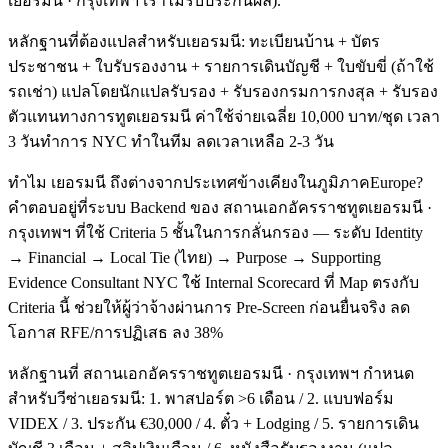
เยอรมนี · กรุงเทพฯ เราไม่รับประกันผล).
หลักฐานที่ต้องแปลสำหรับเยอรมนี: ทะเบียนบ้าน + บัตร
ประชาชน + ใบรับรองงาน + รายการเดินบัญชี + ใบขับขี่ (ถ้าใช้
รถเช่า) แปลโดยนักแปลรับรอง + รับรองกรมการกงสุล + รับรอง
ตัวแทนทางการทูตเยอรมนี ค่าใช้จ่ายเฉลี่ย 10,000 บาท/ชุด เวลา
3 วันทำการ NYC ทำในทีม ลดเวลาเหลือ 2-3 วัน
ทำไม เยอรมนี ถึงต่างจากประเทศข้างเคียงในภูมิภาคEurope?
คำตอบอยู่ที่ระบบ Backend ของ สถานเอกอัครราชทูตเยอรมนี ·
กรุงเทพฯ ที่ใช้ Criteria 5 ชั้นในการกลั่นกรอง — ระดับ Identity
→ Financial → Local Tie (ไทย) → Purpose → Supporting
Evidence Consultant NYC ใช้ Internal Scorecard ที่ Map ตรงกับ
Criteria นี้ ช่วยให้ผู้ว่าจ้างผ่านการ Pre-Screen ก่อนยื่นจริง ลด
โอกาส RFE/การปฏิเสธ ลง 38%
หลักฐานที่ สถานเอกอัครราชทูตเยอรมนี · กรุงเทพฯ กำหนด
สำหรับวีซ่าเยอรมนี: 1. พาสปอร์ต >6 เดือน / 2. แบบฟอร์ม
VIDEX / 3. ประกัน €30,000 / 4. ตั๋ว + Lodging / 5. รายการเดิน