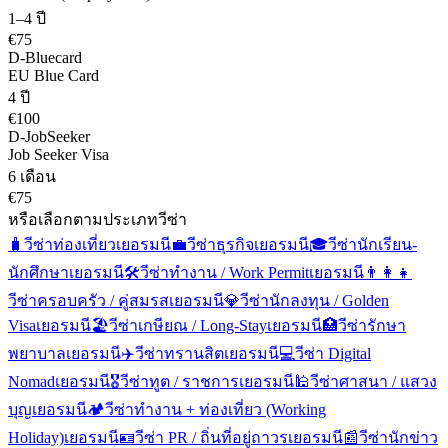
1–4 ปี
€75
D-Bluecard
EU Blue Card
4 ปี
€100
D-JobSeeker
Job Seeker Visa
6 เดือน
€75
หรือเลือกตามประเภทวีซ่า
🧳
วีซ่าท่องเที่ยว
เยอรมนี
💼
วีซ่าธุรกิจ
เยอรมนี
🎓
วีซ่านักเรียน-
นักศึกษา
เยอรมนี
🛠️
วีซ่าทำงาน / Work Permit
เยอรมนี
👨‍👩‍👧
วีซ่าครอบครัว / คู่สมรส
เยอรมนี
💎
วีซ่านักลงทุน / Golden
Visa
เยอรมนี
🏖️
วีซ่าเกษียณ / Long-Stay
เยอรมนี
🏥
วีซ่ารักษา
พยาบาล
เยอรมนี
✈️
วีซ่าทรานสิต
เยอรมนี
💻
วีซ่า Digital
Nomad
เยอรมนี
🎖️
วีซ่าทูต / ราชการ
เยอรมนี
🕌
วีซ่าศาสนา / แสวง
บุญ
เยอรมนี
🏕️
วีซ่าทำงาน + ท่องเที่ยว (Working
Holiday)
เยอรมนี
🪪
วีซ่า PR / ถิ่นที่อยู่ถาวร
เยอรมนี
📰
วีซ่านักข่าว