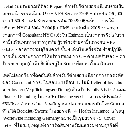
Detail งบประมาณที่ต้อง Prepare สำหรับวีซ่าเยอรมนี: งบรวมยื่น
เยอรมนี: ธรรมเนียม €90 + VFS Service 720฿ + ประกัน €30,000
ราว 1,500฿ + แปลรับรองเยอรมัน 700-900฿/หน้า + การให้
บริการ NYC 4,500-12,000฿ + EMS ส่งเล่มคืน 200฿ ราคาทุก
รายการที่ Consultant NYC แจ้งใน Estimate เป็นราคาจริงไม่บวก
ค่ายื่นตัวแทนทางการทูตทับ ผู้ว่าจ้างจ่ายค่ายื่นตรงกับ VFS
Global · อาคารจามจุรีสแควร์ ชั้น 4 เห็นใบเสร็จจริง ฝ่ายปฏิบัติ
การเก็บเฉพาะค่าการให้บริการของ NYC + ค่าแปลรับรอง + ค่า
รับรองกงสุล (ถ้ามี) ทั้งสิ้นอยู่ใน Scope ที่ตกลงตั้งแต่วันแรก
เหตุไม่ออกวีซ่าที่ติดอันดับสำหรับวีซ่าเยอรมนีจากการถอดรหัส
ของ Consultant NYC ในรอบ 24 เดือน: 1. ไม่มี Letter of Invitation
จาก Inviter (Verpflichtungserklärung) สำหรับ Family Visit · 2. แผน
Financial Standing ไม่ตรงกับ Timeline ทริป — เยอรมนีประสงค์
€50/วัน × จำนวนวัน · 3. หลักฐานแปลภาษาเยอรมันโดยนักแปล
ที่ไม่ได้ Beeidigt (Sworn) ในเยอรมนี · 4. Health Insurance ไม่ระบุ
'Worldwide including Germany' อย่างเป็นรูปธรรม · 5. Cover
Letter ที่ไม่ระบุเหตุแห่งการตัดสินทางวัฒนธรรม/งานธุรกิจที่