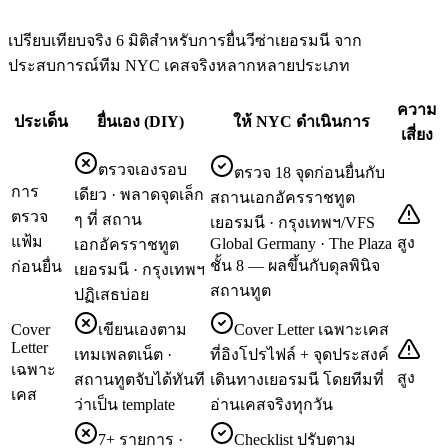
เปรียบเทียบจริง 6 มิติสำหรับการยื่นวีซ่าเยอรมนี จาก
ประสบการณ์ทีม NYC เคสจริงหลากหลายประเภท
ความ
ประเด็น
ยื่นเอง (DIY)
ให้ NYC ดำเนินการ
เสี่ยง
ตรวจเองรอบ
ตรวจ 18 จุดก่อนยื่นกับ
การ
เดียว · พลาดจุดเล็ก
สถานเอกอัครราชทูต
ตรวจ
ๆ ที่ สถาน
เยอรมนี · กรุงเทพฯ/VFS
แฟ้ม
สูง
Global Germany · The Plaza
เอกอัครราชทูต
ชั้น 8 — ผลขึ้นกับดุลพินิจ
ก่อนยื่น
เยอรมนี · กรุงเทพฯ
สถานทูต
ปฏิเสธบ่อย
Cover
เขียนเองตาม
Cover Letter เฉพาะเคส
Letter
เทมเพลตเน็ต ·
ที่อิงโปรไฟล์ + จุดประสงค์
เฉพาะ
สูง
สถานทูตจับได้ทันที
เดินทางเยอรมนี โดยทีมที่
เคส
ว่าเป็น template
อ่านเคสจริงทุกวัน
7+ รายการ ·
Checklist ปรับตาม