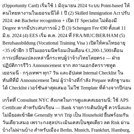
(Opportunity Card) เริ่มใช้ 1 มิถุนายน 2024 ระบบ Point-based ให้
คนไทยหางานในเยอรมนีได้ 1 ปี (2) Skilled Immigration Act ปรับ
2024: ลด Bachelor recognition + เปิด IT Specialist ไม่ต้องมี
Degree หากมีประสบการณ์ 2 ปี (3) Schengen Fee €90 ตั้งแต่ 11
มิ.ย. 2024 (4) EES เริ่ม ต.ค. 2024 ที่ FRA/MUC/BER/HAM (5)
Berufsausbildung (Vocational Training Visa ) เปิดให้คนไทยอายุ
<35 เข้าฝึก 3 ปีในเยอรมนีพร้อมเงินเดือน €1,200-1,500/เดือน
การเปลี่ยนแปลงเหล่านี้กระทบผู้ว่าจ้างไทยโดยตรง — ฝ่าย
ปฏิบัติการรีวิว Announcement จาก สถานเอกอัครราชทูต
เยอรมนี · กรุงเทพฯ ทุก7 วัน และอัปเดต Internal Checklist ใน
ทันทีที่มี Announcement ใหม่ ผู้ว่าจ้างที่กำลัง Prepare หลักฐานจะ
ได้ Checklist เวอร์ชันล่าสุดเสมอ ไม่ใช่ Template ที่ค้างจากปีก่อน
เกร็ดที่ Consultant NYC สังเกตในการดูแลเคสเยอรมนี: ใช้ APS
Certificate สำหรับนักเรียน — Bank รายการเดินบัญชี ควรนิ่งและ
ไม่มียอดเข้าผิด Generally หาก Trip เป็น Household ยื่นพร้อมกัน
วันเดียวเสมอ เพราะกงสุลประเมินเคสเป็นชุดเดียว ลด Risk ผ่าน
บ้างไม่ผ่านบ้าง สำหรับเมือง Berlin, Munich, Frankfurt, Hamburg,