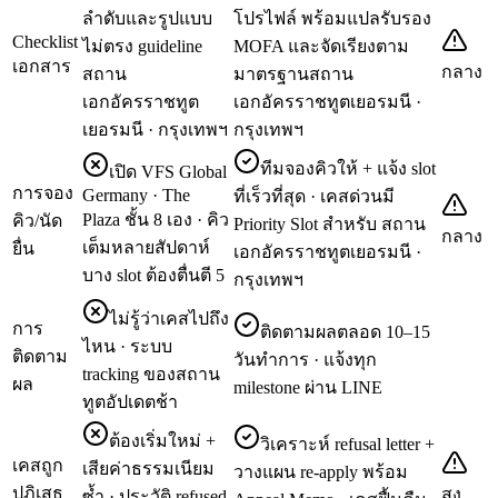
ลำดับและรูปแบบ
โปรไฟล์ พร้อมแปลรับรอง
Checklist
ไม่ตรง guideline
MOFA และจัดเรียงตาม
เอกสาร
กลาง
สถาน
มาตรฐานสถาน
เอกอัครราชทูต
เอกอัครราชทูตเยอรมนี ·
เยอรมนี · กรุงเทพฯ
กรุงเทพฯ
ทีมจองคิวให้ + แจ้ง slot
เปิด VFS Global
การจอง
Germany · The
ที่เร็วที่สุด · เคสด่วนมี
Plaza ชั้น 8 เอง · คิว
คิว/นัด
Priority Slot สำหรับ สถาน
กลาง
เต็มหลายสัปดาห์
ยื่น
เอกอัครราชทูตเยอรมนี ·
บาง slot ต้องตื่นตี 5
กรุงเทพฯ
ไม่รู้ว่าเคสไปถึง
การ
ติดตามผลตลอด 10–15
ไหน · ระบบ
ติดตาม
วันทำการ · แจ้งทุก
tracking ของสถาน
ผล
milestone ผ่าน LINE
ทูตอัปเดตช้า
ต้องเริ่มใหม่ +
วิเคราะห์ refusal letter +
เคสถูก
เสียค่าธรรมเนียม
วางแผน re-apply พร้อม
ปฏิเสธ
สูง
ซ้ำ · ประวัติ refused