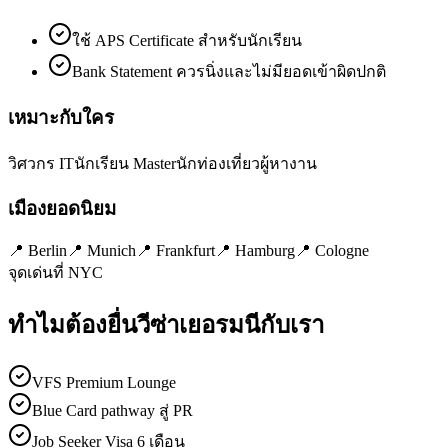
ใช้ APS Certificate สำหรับนักเรียน
Bank Statement ควรนิ่งและไม่มียอดเข้าผิดปกติ
เหมาะกับใคร
วิศวกร IT
นักเรียน Master
นักท่องเที่ยว
ผู้หางาน
เมืองยอดนิยม
📍
Berlin
📍
Munich
📍
Frankfurt
📍
Hamburg
📍
Cologne
จุดเด่นที่ NYC
ทำไมต้องยื่นวีซ่า
เยอรมนี
กับเรา
VFS Premium Lounge
Blue Card pathway สู่ PR
Job Seeker Visa 6 เดือน