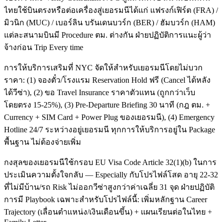
ไทยใช้บินตรงหรือต่อเครื่องสู่เยอรมนีได้แก่ แฟรงก์เฟิร์ต (FRA) /
มิวนิก (MUC) / เบอร์ลิน บรันเดนบวร์ก (BER) / ฮัมบวร์ก (HAM)
แต่ละสนามบินมี Procedure ตม. ต่างกัน ฝ่ายปฏิบัติการแนะผู้ว่า
จ้างก่อน Trip Every time
การให้บริการเสริมที่ NYC จัดให้สำหรับเยอรมนีโดยไม่บวก
ราคา: (1) จองตั๋ว/โรงแรม Reservation Hold ฟรี (Cancel ได้หลัง
ได้วีซ่า), (2) ขอ Travel Insurance ราคาตัวแทน (ถูกกว่าเว็บ
โดยตรง 15-25%), (3) Pre-Departure Briefing 30 นาที (กฎ ตม. +
Currency + SIM Card + Power Plug ของเยอรมนี), (4) Emergency
Hotline 24/7 ระหว่างอยู่เยอรมนี ทุกการให้บริการอยู่ใน Package
พื้นฐาน ไม่ต้องจ่ายเพิ่ม
กงสุลของเยอรมนีใช้กรอบ EU Visa Code Article 32(1)(b) ในการ
ประเมินความตั้งใจกลับ — Especially กับโปรไฟล์โสด อายุ 22-32
ที่ไม่มีบ้าน/รถ Risk ไม่ออกวีซ่าสูงกว่าค่าเฉลี่ย 31 จุด ฝ่ายปฏิบัติ
การมี Playbook เฉพาะสำหรับโปรไฟล์นี้: เพิ่มหลักฐาน Career
Trajectory (เลื่อนตำแหน่ง/เงินเดือนขึ้น) + แผนเรียนต่อในไทย +