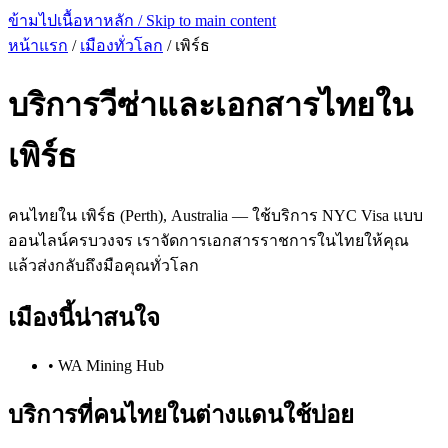
ข้ามไปเนื้อหาหลัก / Skip to main content
หน้าแรก
/
เมืองทั่วโลก
/
เพิร์ธ
บริการวีซ่าและเอกสารไทยใน
เพิร์ธ
คนไทยใน
เพิร์ธ
(
Perth
),
Australia
— ใช้บริการ NYC Visa แบบ
ออนไลน์ครบวงจร เราจัดการเอกสารราชการในไทยให้คุณ
แล้วส่งกลับถึงมือคุณทั่วโลก
เมืองนี้น่าสนใจ
•
WA Mining Hub
บริการที่คนไทยในต่างแดนใช้บ่อย