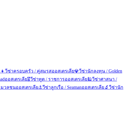
‍👧
วีซ่าครอบครัว / คู่สมรส
ออสเตรเลีย
💎
วีซ่านักลงทุน / Golden
mad
ออสเตรเลีย
🎖️
วีซ่าทูต / ราชการ
ออสเตรเลีย
🕌
วีซ่าศาสนา /
ื่อมวลชน
ออสเตรเลีย
⚓
วีซ่าลูกเรือ / Seaman
ออสเตรเลีย
🔬
วีซ่านัก