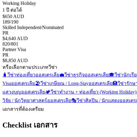
Working Holiday
1 ปี ต่อได้
$650 AUD
189/190
Skilled Independent/Nominated
PR
$4,640 AUD
820/801
Partner Visa
PR
$8,850 AUD
หรือเลือกตามประเภทวีซ่า
🧳
วีซ่าท่องเที่ยว
ออสเตรเลีย
💼
วีซ่าธุรกิจ
ออสเตรเลีย
🎓
วีซ่านักเร
Visa
ออสเตรเลีย
🏖️
วีซ่าเกษียณ / Long-Stay
ออสเตรเลีย
🏥
วีซ่ารัก
แสวงบุญ
ออสเตรเลีย
🏕️
วีซ่าทำงาน + ท่องเที่ยว (Working Holiday)
วิจัย / นักวิทยาศาสตร์
ออสเตรเลีย
🎭
วีซ่าศิลปิน / นักแสดง
ออสเตรเ
เอกสารที่ต้องเตรียม
Checklist เอกสาร