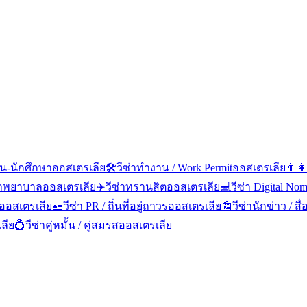
ียน-นักศึกษา
ออสเตรเลีย
🛠️
วีซ่าทำงาน / Work Permit
ออสเตรเลีย
👨‍👩
ษาพยาบาล
ออสเตรเลีย
✈️
วีซ่าทรานสิต
ออสเตรเลีย
💻
วีซ่า Digital No
ออสเตรเลีย
🪪
วีซ่า PR / ถิ่นที่อยู่ถาวร
ออสเตรเลีย
📰
วีซ่านักข่าว / ส
ลีย
💍
วีซ่าคู่หมั้น / คู่สมรส
ออสเตรเลีย