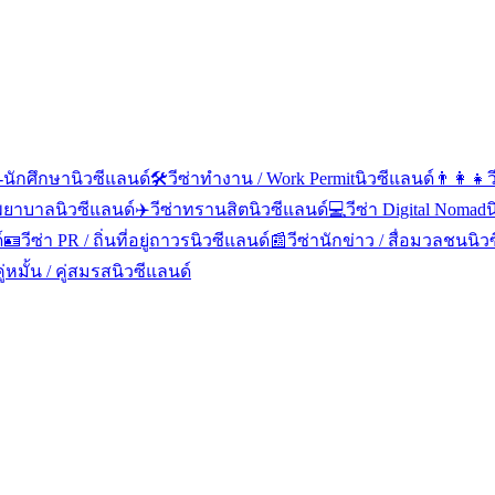
น-นักศึกษา
นิวซีแลนด์
🛠️
วีซ่าทำงาน / Work Permit
นิวซีแลนด์
👨‍👩‍👧
ว
าพยาบาล
นิวซีแลนด์
✈️
วีซ่าทรานสิต
นิวซีแลนด์
💻
วีซ่า Digital Nomad
น
์
🪪
วีซ่า PR / ถิ่นที่อยู่ถาวร
นิวซีแลนด์
📰
วีซ่านักข่าว / สื่อมวลชน
นิว
คู่หมั้น / คู่สมรส
นิวซีแลนด์