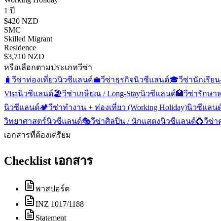
1 ปี
$420 NZD
SMC
Skilled Migrant
Residence
$3,710 NZD
หรือเลือกตามประเภทวีซ่า
🧳
วีซ่าท่องเที่ยว
นิวซีแลนด์
💼
วีซ่าธุรกิจ
นิวซีแลนด์
🎓
วีซ่านักเรีย
Visa
นิวซีแลนด์
🏖️
วีซ่าเกษียณ / Long-Stay
นิวซีแลนด์
🏥
วีซ่ารักษ
นิวซีแลนด์
🏕️
วีซ่าทำงาน + ท่องเที่ยว (Working Holiday)
นิวซีแลนด
วิทยาศาสตร์
นิวซีแลนด์
🎭
วีซ่าศิลปิน / นักแสดง
นิวซีแลนด์
💍
วีซ่า
เอกสารที่ต้องเตรียม
Checklist เอกสาร
พาสปอร์ต
INZ 1017/1188
Statement