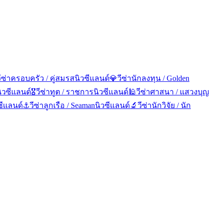
ีซ่าครอบครัว / คู่สมรส
นิวซีแลนด์
💎
วีซ่านักลงทุน / Golden
ิวซีแลนด์
🎖️
วีซ่าทูต / ราชการ
นิวซีแลนด์
🕌
วีซ่าศาสนา / แสวงบุญ
ซีแลนด์
⚓
วีซ่าลูกเรือ / Seaman
นิวซีแลนด์
🔬
วีซ่านักวิจัย / นัก