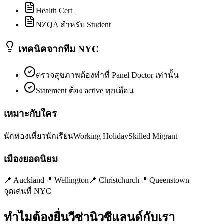
Health Cert
NZQA สำหรับ Student
เทคนิคจากทีม NYC
ตรวจสุขภาพต้องทำที่ Panel Doctor เท่านั้น
Statement ต้อง active ทุกเดือน
เหมาะกับใคร
นักท่องเที่ยว
นักเรียน
Working Holiday
Skilled Migrant
เมืองยอดนิยม
📍
Auckland
📍
Wellington
📍
Christchurch
📍
Queenstown
จุดเด่นที่ NYC
ทำไมต้องยื่นวีซ่า
นิวซีแลนด์
กับเรา