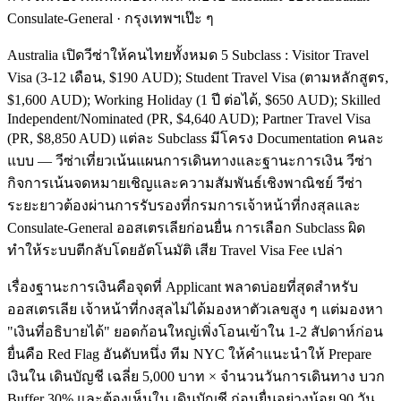
Consulate-General · กรุงเทพฯเป๊ะ ๆ
Australia เปิดวีซ่าให้คนไทยทั้งหมด 5 Subclass : Visitor Travel
Visa (3-12 เดือน, $190 AUD); Student Travel Visa (ตามหลักสูตร,
$1,600 AUD); Working Holiday (1 ปี ต่อได้, $650 AUD); Skilled
Independent/Nominated (PR, $4,640 AUD); Partner Travel Visa
(PR, $8,850 AUD) แต่ละ Subclass มีโครง Documentation คนละ
แบบ — วีซ่าเที่ยวเน้นแผนการเดินทางและฐานะการเงิน วีซ่า
กิจการเน้นจดหมายเชิญและความสัมพันธ์เชิงพาณิชย์ วีซ่า
ระยะยาวต้องผ่านการรับรองที่กรมการเจ้าหน้าที่กงสุลและ
Consulate-General ออสเตรเลียก่อนยื่น การเลือก Subclass ผิด
ทำให้ระบบตีกลับโดยอัตโนมัติ เสีย Travel Visa Fee เปล่า
เรื่องฐานะการเงินคือจุดที่ Applicant พลาดบ่อยที่สุดสำหรับ
ออสเตรเลีย เจ้าหน้าที่กงสุลไม่ได้มองหาตัวเลขสูง ๆ แต่มองหา
"เงินที่อธิบายได้" ยอดก้อนใหญ่เพิ่งโอนเข้าใน 1-2 สัปดาห์ก่อน
ยื่นคือ Red Flag อันดับหนึ่ง ทีม NYC ให้คำแนะนำให้ Prepare
เงินใน เดินบัญชี เฉลี่ย 5,000 บาท × จำนวนวันการเดินทาง บวก
Buffer 30% และต้องเห็นใน เดินบัญชี ก่อนยื่นอย่างน้อย 90 วัน