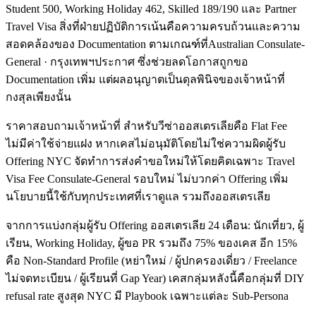
Student 500, Working Holiday 462, Skilled 189/190 และ Partner
Travel Visa สิ่งที่ฝ่ายปฏิบัติการเน้นคือความครบถ้วนและความ
สอดคล้องของ Documentation ตามเกณฑ์ที่Australian Consulate-
General · กรุงเทพฯประกาศ ซึ่งช่วยลดโอกาสถูกขอ
Documentation เพิ่ม แต่ผลอนุญาตเป็นดุลพินิจของเจ้าหน้าที่
กงสุลเพียงนั้น
ราคาสอบถามเจ้าหน้าที่ สำหรับวีซ่าออสเตรเลียคือ Flat Fee
ไม่มีค่าใช้จ่ายแฝง หากเคสไม่อนุมัติโดยไม่ใช่ความผิดผู้รับ
Offering NYC จัดทำการส่งคำขอใหม่ให้โดยคิดเฉพาะ Travel
Visa Fee Consulate-General รอบใหม่ ไม่บวกค่า Offering เพิ่ม
นโยบายนี้ใช้กับทุกประเทศที่เราดูแล รวมถึงออสเตรเลีย
จากการแบ่งกลุ่มผู้รับ Offering ออสเตรเลีย 24 เดือน: นักเที่ยว, ผู้
เรียน, Working Holiday, ผู้ขอ PR รวมถึง 75% ของเคส อีก 15%
คือ Non-Standard Profile (หย่าใหม่ / ผู้ปกครองเดี่ยว / Freelance
ไม่จดทะเบียน / ผู้เรียนที่ Gap Year) เคสกลุ่มหลังนี้คือกลุ่มที่ DIY
refusal rate สูงสุด NYC มี Playbook เฉพาะแต่ละ Sub-Persona