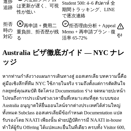
進捗
Student 500: 4–6 สัปดาห์ 全
は更新が遅く、可視
追跡
期間トラッキング、LINE
性が低い
で逐次連絡
拒否
再申請 + 費用二
拒否理由分析 + Appeal
時の
重負担、拒否歴が残
Memo + 再申請プラン · 復
สูง
対応
る
活率 65-72%
Australia ビザ徹底ガイド — NYC ナレ
ッジ
หากท่านกำลังวางแผนการเดินทางสู่ ออสเตรเลีย บทความนี้คือ
คู่มือเชิงลึกที่ทีม NYC ใช้ภายในจริง รวมถึงตั้งแต่การตัดสินใจ
กลยุทธ์คุณสมบัติ จัดโครง Documentation ร่าง จดหมายปะหน้า
ไปจนถึงการประเมินช่วงเวลายื่นที่เหมาะสมที่สุด ระบบของ
Australia อนุญาตให้ยื่นออนไลน์จากต่างประเทศได้ส่วนใหญ่
ทั้งหมด Subclass ออสเตรเลียมีข้อกำหนด Documentation แปล
รับรองโดย NAATI เพียงนั้น ฝ่ายปฏิบัติการมี NAATI in-house
ทำให้ผู้รับ Offering ได้แปลและยื่นในที่เดียว ครบทั้ง Visitor 600,