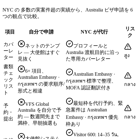
NYC の 多数の実案件超の実績から、Australia ビザ申請を 6
つの観点で比較。
リス
項目
自分で申請
NYC が代行
ク
カバ
ネットのテンプ
プロフィールと
ーレ
レ — 大使館はすぐ
Australia 渡航目的に沿っ
สูง
ター
見抜く
た専用カバーレター
書類
6+ 項目、
チェ
Australian Embassy ·
Australian Embassy ·
ック
กรุงเทพฯ 標準で整理、
กรุงเทพฯ の要求順序/
กลาง
リス
MOFA 認証翻訳付き
形式と相違
ト
最短枠を代行予約、緊
VFS Global
予
急案件は Australian
Australia を自分で予
約・
約 — 数週間先まで
กลาง
Embassy · กรุงเทพฯ 優先
提出
満枠、早朝抽選も
枠あり
Visitor 600: 14–35 วัน,
大使館システム