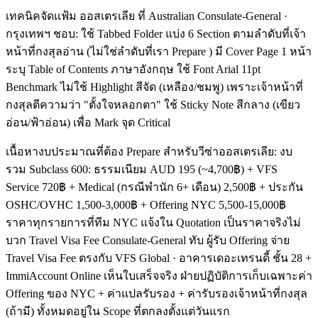
เทคนิคจัดแฟ้ม ออสเตรเลีย ที่ Australian Consulate-General ·
กรุงเทพฯ ชอบ: ใช้ Tabbed Folder แบ่ง 6 Section ตามลำดับที่เจ้า
หน้าที่กงสุลอ่าน (ไม่ใช่ลำดับที่เรา Prepare ) มี Cover Page 1 หน้า
ระบุ Table of Contents ภาษาอังกฤษ ใช้ Font Arial 11pt
Benchmark ไม่ใช้ Highlight สีจัด (เหลือง/ชมพู) เพราะเจ้าหน้าที่
กงสุลตีความว่า "ตั้งใจหลอกตา" ใช้ Sticky Note สีกลาง (เขียว
อ่อน/ฟ้าอ่อน) เพื่อ Mark จุด Critical
เนื้อหางบประมาณที่ต้อง Prepare สำหรับวีซ่าออสเตรเลีย: งบ
รวม Subclass 600: ธรรมเนียม AUD 195 (~4,700฿) + VFS
Service 720฿ + Medical (กรณีพำนัก 6+ เดือน) 2,500฿ + ประกัน
OSHC/OVHC 1,500-3,000฿ + Offering NYC 5,500-15,000฿
ราคาทุกรายการที่ทีม NYC แจ้งใน Quotation เป็นราคาจริงไม่
บวก Travel Visa Fee Consulate-General ทับ ผู้รับ Offering จ่าย
Travel Visa Fee ตรงกับ VFS Global · อาคารเดอะเทรนดี้ ชั้น 28 +
ImmiAccount Online เห็นใบเสร็จจริง ฝ่ายปฏิบัติการเก็บเฉพาะค่า
Offering ของ NYC + ค่าแปลรับรอง + ค่ารับรองเจ้าหน้าที่กงสุล
(ถ้ามี) ทั้งหมดอยู่ใน Scope ที่ตกลงตั้งแต่วันแรก