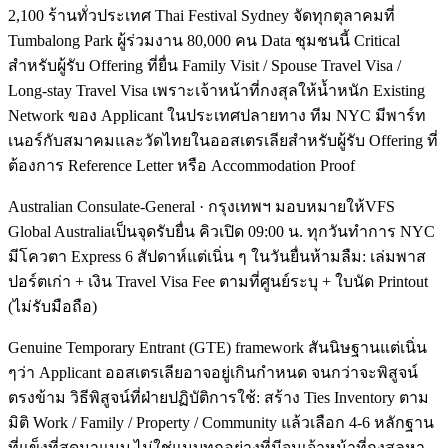
2,100 ร้านทั่วประเทศ Thai Festival Sydney จัดทุกตุลาคมที่
Tumbalong Park ผู้ร่วมงาน 80,000 คน Data ชุมชนนี้ Critical
สำหรับผู้รับ Offering ที่ยื่น Family Visit / Spouse Travel Visa /
Long-stay Travel Visa เพราะเจ้าหน้าที่กงสุลให้น้ำหนัก Existing
Network ของ Applicant ในประเทศปลายทาง ทีม NYC มีพาร์ท
เนอร์กับสมาคมและวัดไทยในออสเตรเลียสำหรับผู้รับ Offering ที่
ต้องการ Reference Letter หรือ Accommodation Proof
Australian Consulate-General · กรุงเทพฯ มอบหมายให้VFS
Global Australiaเป็นจุดรับยื่น คิวเปิด 09:00 น. ทุกวันทำการ NYC
มีโควตา Express 6 สัปดาห์แต่เนิ่น ๆ ในวันยื่นห้ามลืม: เล่มพาส
ปอร์ตเก่า + เงิน Travel Visa Fee ตามที่ศูนย์ระบุ + ใบนัด Printout
(ไม่รับมือถือ)
Genuine Temporary Entrant (GTE) framework สันนิษฐานแต่เนิ่น
ๆว่า Applicant ออสเตรเลียอาจอยู่เกินกำหนด จนกว่าจะพิสูจน์
ตรงข้าม วิธีพิสูจน์ที่ฝ่ายปฏิบัติการใช้: สร้าง Ties Inventory ตาม
มิติ Work / Family / Property / Community แล้วเลือก 4-6 หลักฐาน
ที่แข็งที่สุดมาแนบ ไม่ใช่แนบทุกอย่างที่มีจนเจ้าหน้าที่กงสุลหา