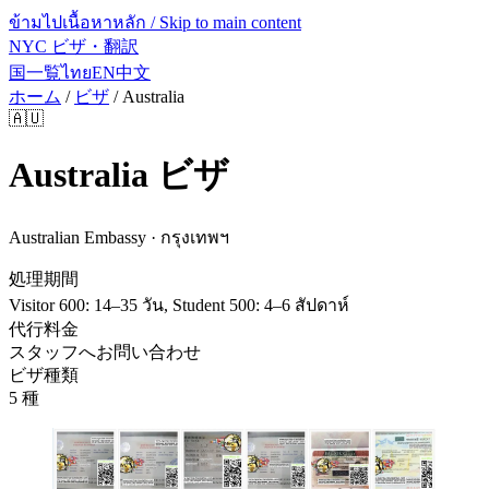
ข้ามไปเนื้อหาหลัก / Skip to main content
NYC ビザ・翻訳
国一覧
ไทย
EN
中文
ホーム
/
ビザ
/
Australia
🇦🇺
Australia
ビザ
Australian Embassy · กรุงเทพฯ
処理期間
Visitor 600: 14–35 วัน, Student 500: 4–6 สัปดาห์
代行料金
スタッフへお問い合わせ
ビザ種類
5 種