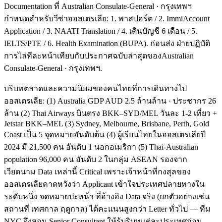
Documentation ที่ Australian Consulate-General · กรุงเทพฯ
กำหนดสำหรับวีซ่าออสเตรเลีย: 1. พาสปอร์ต / 2. ImmiAccount
Application / 3. NAATI Translation / 4. เดินบัญชี 6 เดือน / 5.
IELTS/PTE / 6. Health Examination (BUPA). ก่อนส่ง ฝ่ายปฏิบัติ
การไล่ทีละหน้าเทียบกับประกาศฉบับล่าสุดของAustralian
Consulate-General · กรุงเทพฯ.
บริบทตลาดและความนิยมของคนไทยที่การเดินทางไป
ออสเตรเลีย: (1) Australia GDP AUD 2.5 ล้านล้าน · ประชากร 26
ล้าน (2) Thai Airways บินตรง BKK–SYD/MEL วันละ 1-2 เที่ยว +
Jetstar BKK–MEL (3) Sydney, Melbourne, Brisbane, Perth, Gold
Coast เป็น 5 จุดหมายอันดับต้น (4) ผู้เรียนไทยในออสเตรเลียปี
2024 มี 21,500 คน อันดับ 1 นอกอเมริกา (5) Thai-Australian
population 96,000 คน อันดับ 2 ในกลุ่ม ASEAN รองจาก
เวียดนาม Data เหล่านี้ Critical เพราะเจ้าหน้าที่กงสุลของ
ออสเตรเลียคาดหวังว่า Applicant เข้าใจประเทศปลายทางใน
ระดับหนึ่ง จดหมายปะหน้า ที่อ้างอิง Data จริง (ยกตัวอย่างเช่น
สถานที่ เทศกาล ฤดูกาล) ได้คะแนนสูงกว่า Letter ทั่วไป — ทีม
NYC จึงสอน Senior Consultant ให้รู้บริบทแต่ละประเทศก่อน