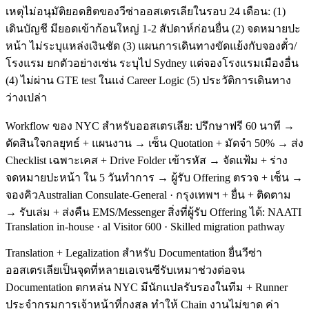
เหตุไม่อนุมัติยอดฮิตของวีซ่าออสเตรเลียในรอบ 24 เดือน: (1)
เดินบัญชี มียอดเข้าก้อนใหญ่ 1-2 สัปดาห์ก่อนยื่น (2) จดหมายปะ
หน้า ไม่ระบุแหล่งเงินชัด (3) แผนการเดินทางขัดแย้งกับจองตั๋ว/
โรงแรม ยกตัวอย่างเช่น ระบุไป Sydney แต่จองโรงแรมเมืองอื่น
(4) ไม่ผ่าน GTE test ในแง่ Career Logic (5) ประวัติการเดินทาง
ว่างเปล่า
Workflow ของ NYC สำหรับออสเตรเลีย: ปรึกษาฟรี 60 นาที →
ตัดสินใจกลยุทธ์ + แผนงาน → เซ็น Quotation + มัดจำ 50% → ส่ง
Checklist เฉพาะเคส + Drive Folder เข้ารหัส → จัดแฟ้ม + ร่าง
จดหมายปะหน้า ใน 5 วันทำการ → ผู้รับ Offering ตรวจ + เซ็น →
จองคิวAustralian Consulate-General · กรุงเทพฯ + ยื่น + ติดตาม
→ รับเล่ม + ส่งคืน EMS/Messenger สิ่งที่ผู้รับ Offering ได้: NAATI
Translation in-house · al Visitor 600 · Skilled migration pathway
Translation + Legalization สำหรับ Documentation ยื่นวีซ่า
ออสเตรเลียเป็นจุดที่หลายเอเจนซีรับเหมาช่วงต่อจน
Documentation ตกหล่น NYC มีนักแปลรับรองในทีม + Runner
ประจำกรมการเจ้าหน้าที่กงสุล ทำให้ Chain งานไม่ขาด ค่า