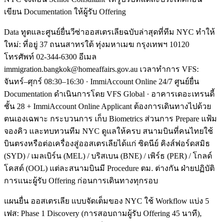
เขียน Documentation ให้ผู้รับ Offering
Data ทูตและศูนย์ยื่นวีซ่าออสเตรเลียฉบับล่าสุดที่ทีม NYC ทำให้
ใหม่: ที่อยู่ 37 ถนนสาทรใต้ ทุ่งมหาเมฆ กรุงเทพฯ 10120
โทรศัพท์ 02-344-6300 อีเมล
immigration.bangkok@homeaffairs.gov.au เวลาทำการ VFS:
จันทร์–ศุกร์ 08:30–16:30 · ImmiAccount Online 24/7 ศูนย์ยื่น
Documentation ดำเนินการโดย VFS Global · อาคารเดอะเทรนดี้
ชั้น 28 + ImmiAccount Online Applicant ต้องการเดินทางไปด้วย
ตนเองเฉพาะ กระบวนการ เก็บ Biometrics ส่วนการ Prepare แฟ้ม
จองคิว และทบทวนทีม NYC ดูแลให้ครบ สนามบินที่คนไทยใช้
บินตรงหรือต่อเครื่องสู่ออสเตรเลียได้แก่ ซิดนีย์ คิงส์ฟอร์ดสมิธ
(SYD) / เมลเบิร์น (MEL) / บริสเบน (BNE) / เพิร์ธ (PER) / โกลด์
โคสต์ (OOL) แต่ละสนามบินมี Procedure ตม. ต่างกัน ฝ่ายปฏิบัติ
การแนะผู้รับ Offering ก่อนการเดินทางทุกรอบ
แผนยื่น ออสเตรเลีย แบบจัดเต็มของ NYC ใช้ Workflow แบ่ง 5
เฟส: Phase 1 Discovery (การสอบถามผู้รับ Offering 45 นาที),