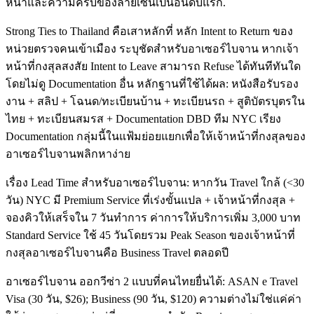
หน้าและความครบของลายเซ็นเป็นอันดับแรก.
Strong Ties to Thailand คือเสาหลักที่ หลัก Intent to Return ของ
หน่วยตรวจคนเข้าเมือง ระบุชัดสำหรับอาเซอร์ไบจาน หากเจ้า
หน้าที่กงสุลสงสัย Intent to Leave สามารถ Refuse ได้ทันทีทันใด
โดยไม่ดู Documentation อื่น หลักฐานที่ใช้ได้ผล: หนังสือรับรอง
งาน + สลิป + โฉนด/ทะเบียนบ้าน + ทะเบียนรถ + สูติบัตรบุตรใน
ไทย + ทะเบียนสมรส + Documentation DBD ทีม NYC เรียง
Documentation กลุ่มนี้ในแฟ้มย่อยแยกเพื่อให้เจ้าหน้าที่กงสุลของ
อาเซอร์ไบจานพลิกหาง่าย
เรื่อง Lead Time สำหรับอาเซอร์ไบจาน: หากวัน Travel ใกล้ (<30
วัน) NYC มี Premium Service ที่เร่งขั้นแปล + เจ้าหน้าที่กงสุล +
จองคิวให้เสร็จใน 7 วันทำการ ค่าการให้บริการเพิ่ม 3,000 บาท
Standard Service ใช้ 45 วันโดยรวม Peak Season ของเจ้าหน้าที่
กงสุลอาเซอร์ไบจานคือ Business Travel ตลอดปี
อาเซอร์ไบจาน ออกวีซ่า 2 แบบที่คนไทยยื่นได้: ASAN e Travel
Visa (30 วัน, $26); Business (90 วัน, $120) ความต่างไม่ใช่แค่ค่า