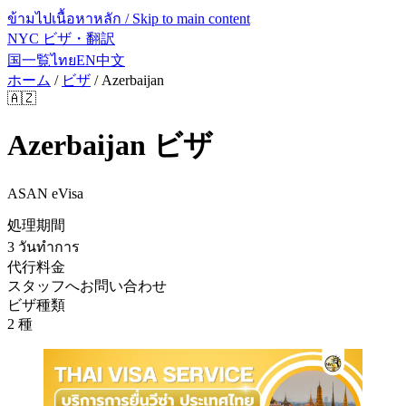
ข้ามไปเนื้อหาหลัก / Skip to main content
NYC ビザ・翻訳
国一覧
ไทย
EN
中文
ホーム
/
ビザ
/
Azerbaijan
🇦🇿
Azerbaijan
ビザ
ASAN eVisa
処理期間
3 วันทำการ
代行料金
スタッフへお問い合わせ
ビザ種類
2 種