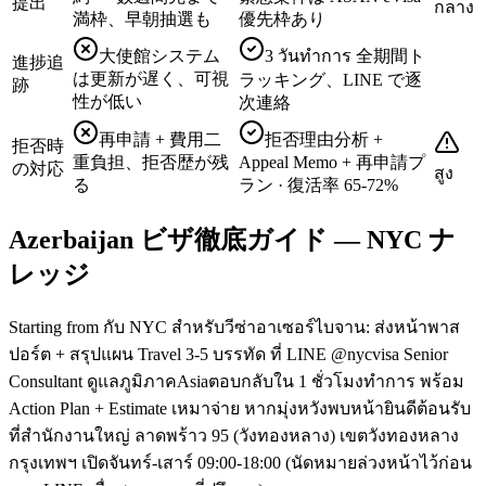
提出
กลาง
満枠、早朝抽選も
優先枠あり
大使館システム
3 วันทำการ 全期間ト
進捗追
は更新が遅く、可視
ラッキング、LINE で逐
跡
性が低い
次連絡
再申請 + 費用二
拒否理由分析 +
拒否時
重負担、拒否歴が残
Appeal Memo + 再申請プ
の対応
สูง
る
ラン · 復活率 65-72%
Azerbaijan ビザ徹底ガイド — NYC ナ
レッジ
Starting from กับ NYC สำหรับวีซ่าอาเซอร์ไบจาน: ส่งหน้าพาส
ปอร์ต + สรุปแผน Travel 3-5 บรรทัด ที่ LINE @nycvisa Senior
Consultant ดูแลภูมิภาคAsiaตอบกลับใน 1 ชั่วโมงทำการ พร้อม
Action Plan + Estimate เหมาจ่าย หากมุ่งหวังพบหน้ายินดีต้อนรับ
ที่สำนักงานใหญ่ ลาดพร้าว 95 (วังทองหลาง) เขตวังทองหลาง
กรุงเทพฯ เปิดจันทร์-เสาร์ 09:00-18:00 (นัดหมายล่วงหน้าไว้ก่อน