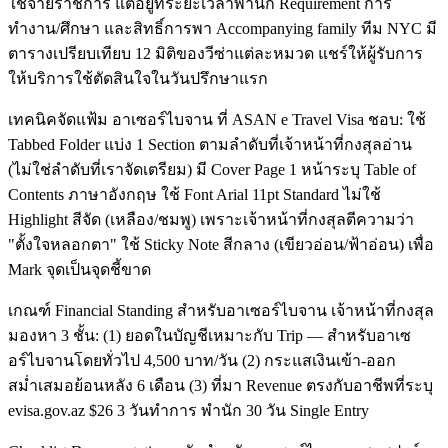
ใช้จ่ายราชการ แต่อยู่ที่ระยะเวลาพำนัก Requirement การ
ทำงาน/ศึกษา และสิทธิ์การพา Accompanying family ทีม NYC มี
ตารางเปรียบเทียบ 12 มิติของวีซ่าแต่ละหมวด แชร์ให้ผู้รับการ
ให้บริการใช้ตัดสินใจในวันปรึกษาแรก
เทคนิคจัดแฟ้ม อาเซอร์ไบจาน ที่ ASAN e Travel Visa ชอบ: ใช้
Tabbed Folder แบ่ง 1 Section ตามลำดับที่เจ้าหน้าที่กงสุลอ่าน
(ไม่ใช่ลำดับที่เราจัดเตรียม) มี Cover Page 1 หน้าระบุ Table of
Contents ภาษาอังกฤษ ใช้ Font Arial 11pt Standard ไม่ใช้
Highlight สีจัด (เหลือง/ชมพู) เพราะเจ้าหน้าที่กงสุลตีความว่า
"ตั้งใจหลอกตา" ใช้ Sticky Note สีกลาง (เขียวอ่อน/ฟ้าอ่อน) เพื่อ
Mark จุดเป็นจุดชี้ขาด
เกณฑ์ Financial Standing สำหรับอาเซอร์ไบจาน เจ้าหน้าที่กงสุล
มองหา 3 ชั้น: (1) ยอดในบัญชีเหมาะกับ Trip — สำหรับอาเซ
อร์ไบจานโดยทั่วไป 4,500 บาท/วัน (2) กระแสเงินเข้า-ออก
สม่ำเสมอย้อนหลัง 6 เดือน (3) ที่มา Revenue ตรงกับอาชีพที่ระบุ
evisa.gov.az $26 3 วันทำการ พำนัก 30 วัน Single Entry