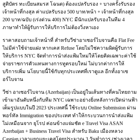
สูติบัตร ทะเบียนสมรส โฉนด) ต้องแปลรับรอง + บางครั้งรับรอง
เจ้าหน้าที่กงสุล ค่าแปลรับรอง 500 บาท/หน้า + เจ้าหน้าที่กงสุล
200 บาท/ฉบับ (เร่งด่วน 400) NYC มีนักแปลรับรองในทีม 4
ภาษาทำให้ผู้รับการให้บริการไม่ต้องวิ่งหาเอง
ราคาสอบถามเจ้าหน้าที่ สำหรับวีซ่าอาเซอร์ไบจานคือ Flat Fee
ไม่มีค่าใช้จ่ายแฝง หากเคส Refuse โดยไม่ใช่ความผิดผู้รับการ
ให้บริการ NYC จัดทำการนำส่งแฟ้มใหม่ให้โดยคิดเฉพาะค่าใช้
จ่ายราชการตัวแทนทางการทูตรอบใหม่ ไม่บวกค่าการให้
บริการเพิ่ม นโยบายนี้ใช้กับทุกประเทศที่เราดูแล อีกทั้งอาเซ
อร์ไบจาน
วีซ่า อาเซอร์ไบจาน (Azerbaijan) เป็นอยู่ในเส้นทางที่คนไทยถาม
เข้ามาอันดับหนึ่งกับทีม NYC เฉพาะอย่างยิ่งหลังการเปิดน่านฟ้า
เต็มรูปแบบในปี 2023 ประเทศนี้ ใช้ระบบ Online Submission ผ่าน
พอร์ทัล Immigration ของประเทศ ทำให้กระบวนการนำส่งแฟ้ม
ไม่เหมือนจาก ยุโรป ค่อนข้างแจ่มชัด e Travel Visa ASAN
Azerbaijan + Business Travel Visa สำหรับ Baku เมืองหลวง
Caspian เวลาแยกแยะเคสโดยประมาณ 3 วันทำการ (ช่วงเวลา