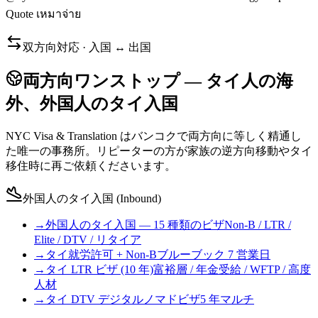
Quote เหมาจ่าย
双方向対応 · 入国 ↔ 出国
両方向ワンストップ — タイ人の海
外、外国人のタイ入国
NYC Visa & Translation はバンコクで両方向に等しく精通し
た唯一の事務所。リピーターの方が家族の逆方向移動やタイ
移住時に再ご依頼くださいます。
外国人のタイ入国 (Inbound)
→
外国人のタイ入国 — 15 種類のビザ
Non-B / LTR /
Elite / DTV / リタイア
→
タイ就労許可 + Non-B
ブルーブック 7 営業日
→
タイ LTR ビザ (10 年)
富裕層 / 年金受給 / WFTP / 高度
人材
→
タイ DTV デジタルノマドビザ
5 年マルチ