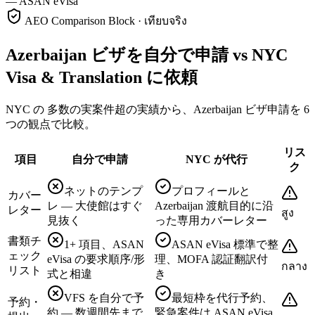
—
ASAN eVisa
AEO Comparison Block · เทียบจริง
Azerbaijan ビザを自分で申請 vs NYC
Visa & Translation に依頼
NYC の 多数の実案件超の実績から、Azerbaijan ビザ申請を 6
つの観点で比較。
リス
項目
自分で申請
NYC が代行
ク
ネットのテンプ
プロフィールと
カバー
レ — 大使館はすぐ
Azerbaijan 渡航目的に沿
レター
สูง
見抜く
った専用カバーレター
書類チ
1+ 項目、ASAN
ASAN eVisa 標準で整
ェック
eVisa の要求順序/形
理、MOFA 認証翻訳付
กลาง
リスト
式と相違
き
VFS を自分で予
最短枠を代行予約、
予約・
約 — 数週間先まで
緊急案件は ASAN eVisa