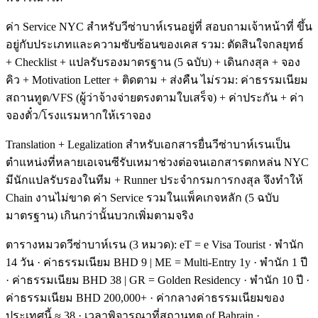
ค่า Service NYC สำหรับวีซ่าบาห์เรนอยู่ที่ สอบถามเจ้าหน้าที่ ขึ้น
อยู่กับประเภทและความซับซ้อนของเคส รวม: ตัดสินใจกลยุทธ์
+ Checklist + แปลรับรองมาตรฐาน (5 ฉบับ) + เดินกงสุล + จอง
คิว + Motivation Letter + ติดตาม + ส่งคืน ไม่รวม: ค่าธรรมเนียม
สถานทูต/VFS (ผู้ว่าจ้างจ่ายตรงตามใบเสร็จ) + ค่าประกัน + ค่า
จองตั๋ว/โรงแรมหากให้เราจอง
Translation + Legalization สำหรับเอกสารยื่นวีซ่าบาห์เรนเป็น
ตำแหน่งที่หลายเอเจนซีรับเหมาช่วงต่อจนเอกสารตกหล่น NYC
มีนักแปลรับรองในทีม + Runner ประจำกรมการกงสุล จึงทำให้
Chain งานไม่ขาด ค่า Service รวมในแพ็คเกจหลัก (5 ฉบับ
มาตรฐาน) เกินกว่านั้นบวกเพิ่มตามจริง
ตารางหมวดวีซ่าบาห์เรน (3 หมวด): eT = e Visa Tourist · พำนัก
14 วัน · ค่าธรรมเนียม BHD 9 | ME = Multi-Entry 1y · พำนัก 1 ปี
· ค่าธรรมเนียม BHD 38 | GR = Golden Residency · พำนัก 10 ปี ·
ค่าธรรมเนียม BHD 200,000+ · ค่ากลางค่าธรรมเนียมของ
ประเทศนี้ ≈ 38 · เวลาพิจารณาที่สถานทูต of Bahrain ·