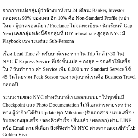
จากการแบ่งกลุ่มผู้ว่าจ้างบาห์เรน 24 เดือน: Banker, Investor
ตลอดจน 90% ของเคส อีก 10% คือ Non-Standard Profile (หย่า
ใหม่ / ผู้ปกครองเดี่ยว / Freelance ไม่จดทะเบียน / นักเรียนที่ Gap
Year) เคสกลุ่มหลังนี้คือกลุ่มที่ DIY refusal rate สูงสุด NYC มี
Playbook เฉพาะแต่ละ Sub-Persona
เรื่อง Lead Time สำหรับบาห์เรน: หากวัน Trip ใกล้ (<30 วัน)
NYC มี Express Service ที่เร่งขั้นแปล + กงสุล + จองคิวให้เสร็จ
ใน 7 วันทำการ ค่า Service เพิ่ม 8,000 บาท Standard Service ใช้
45 วันโดยรวม Peak Season ของกงสุลบาห์เรนคือ Business Travel
ตลอดปี
ระบบงานของ NYC สำหรับบาห์เรนออกแบบมาให้ทุกขั้นมี
Checkpoint และ Photo Documentation ไม่มีเอกสารหายระหว่าง
ทาง ผู้ว่าจ้างได้รับ Update ทุก Milestone (รับเอกสาร / แปลเสร็จ /
รับรองกงสุลเสร็จ / จองคิวสำเร็จ / ยื่นแล้ว / ผลออก) ผ่าน LINE
หรือ Email ตามที่เลือก สิ่งที่จึงทำให้ NYC ต่างจากเอเจนซีทั่วไป:
Golden Visa