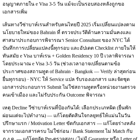
อนุญาตภายใน e Visa 3-5 วัน แม้จะเป็นรอบสองหลังถูกขอ
เอกสารเพิ่ม
เส้นทางวีซ่าบาห์เรนสำหรับคนไทยปี 2025 เริ่มเปลี่ยนแปลงตาม
นโยบายใหม่ของ Bahrain ที่ ตรวจประวัติด้านความมั่นคงและ
ศาสนาประกอบการพิจารณา Senior Consultant ของ NYC ได้
บันทึกการเปลี่ยนแปลงนี้ทุกรอบ และอัปเดต Checklist ภายในให้
ทันสมัย e Visa บาห์เรน + Golden Residency 10 ปี เวลาพิจารณา
โดยประมาณ e Visa 3-5 วัน (ช่วงเวลาอาจเปลี่ยนตามข้อ
ประกาศของสถานทูต of Bahrain · Bangkok — Verify ล่าสุดก่อน
ยื่นทุกรอบ) · NYC ให้ Service แปล รับรองเอกสาร และจัดชุด
เอกสารประกอบการ Submit ไม่ใช่สถานทูตหรือหน่วยงานตรวจ
คนเข้าเมือง และไม่รับประกัน Outcome พิจารณา
เหตุ Decline วีซ่าบาห์เรนที่ป้องกันได้: เลือกประเภทผิด (ยื่นพัก
ผ่อนแต่จะไปทำงาน) — แก้โดยตัดสินใจกลยุทธ์ให้แม่นในวัน
ปรึกษาแรก / Motivation Letter ขัดกับเอกสาร — แก้โดยร่างหลัง
จากรวมเอกสารครบ ไม่ใช่ก่อน / Bank Statement ไม่ Match กับ
ภ.ง.ด. — แก้โดยจัด Pre-ตรวจสอบ / ไม่มี Guarantor หรือ Letter of