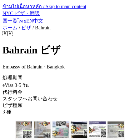
ข้ามไปเนื้อหาหลัก / Skip to main content
NYC ビザ・翻訳
国一覧
ไทย
EN
中文
ホーム
/
ビザ
/
Bahrain
🇧🇭
Bahrain
ビザ
Embassy of Bahrain · Bangkok
処理期間
eVisa 3-5 วัน
代行料金
スタッフへお問い合わせ
ビザ種類
3 種