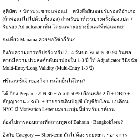
สูติบัตร + บัตรประชาชนพ่อแม่ + หนังสือยินยอมรับรองที่อำเภอ
(ถ้าพ่อแม่ไม่ไปด้วยทั้งสอง) สำหรับบาห์เรนบางครั้งต้องแปล +
รับรอง Adjudicator เพิ่ม โดยเฉพาะอย่างยิ่งเคสที่พ่อแม่หย่า
จะเที่ยว Manama ควรขอวีซ่ากี่วัน?
อิงกับความยาวทริปจริง ทริป 7-14 วันขอ Validity 30-90 วันพอ
หากมีความประสงค์กลับมาบ่อยใน 1-3 ปี ให้ Adjudicator วินิจฉัย
Multi-Entry/Long Validity (Multi-Entry 1-3 ปี)
ฟรีแลนซ์/เจ้าของกิจการเล็กยื่นได้ไหม?
ได้ ต้อง Prepare : ภ.พ.30 + ภ.ง.ด.50/90 ย้อนหลัง 2 ปี + DBD +
สัญญางาน 2 ฉบับ + รายการเดินบัญชี บัญชีรับโอน 12 เดือน
NYC มี Motivation Letter เฉพาะกลุ่มนี้สำหรับบาห์เรน
ต้องไปการสอบถามที่สถานทูต of Bahrain · Bangkokไหม?
อิงกับ Category — Short-term มักไม่ต้อง ระยะยาว ๆอาจการ