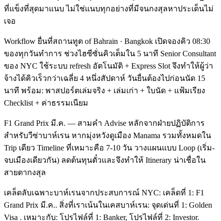
ที่แข็งที่สุดมาแนบ ไม่ใช่แนบทุกอย่างที่มีจนกงสุลหาประเด็นไม่
เจอ
Workflow ยื่นที่สถานทูต of Bahrain · Bangkok เปิดจองคิว 08:30
ของทุกวันทำการ ช่วงไฮซีซั่นคิวเต็มใน 5 นาที Senior Consultant
ของ NYC ใช้ระบบ refresh อัตโนมัติ + Express Slot จึงทำให้ผู้ว่า
จ้างได้คิวเร็วกว่าเฉลี่ย 4 หนึ่งสัปดาห์ วันยื่นต้องไปก่อนนัด 15
นาที พร้อม: พาสปอร์ตเล่มจริง + เล่มเก่า + ใบนัด + แฟ้มเรียง
Checklist + ค่าธรรมเนียม
F1 Grand Prix มี.ค. — สามคำ Advise หลักจากฝ่ายปฏิบัติการ
สำหรับวีซ่าบาห์เรน หากมุ่งหวังดูเมือง Manama รวมทั้งหมดใน
Trip เดียว Timeline ที่เหมาะคือ 7-10 วัน วางแผนแบบ Loop (เริ่ม-
จบเมืองเดียวกัน) ลดต้นทุนตั๋วและจึงทำให้ Itinerary น่าเชื่อใน
สายตากงสุล
เคล็ดลับเฉพาะบาห์เรนจากประสบการณ์ NYC: เคล็ดที่ 1: F1
Grand Prix มี.ค.. สิ่งที่เราเน้นในเคสบาห์เรน: จุดเด่นที่ 1: Golden
Visa . เหมาะกับ: โปรไฟล์ที่ 1: Banker, โปรไฟล์ที่ 2: Investor.