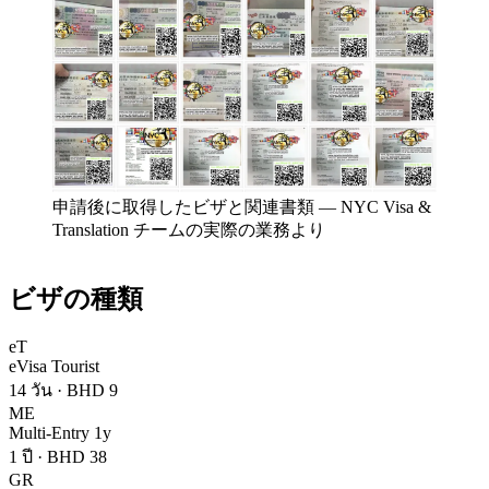
申請後に取得したビザと関連書類
—
NYC Visa &
Translation チームの実際の業務より
ビザの種類
eT
eVisa Tourist
14 วัน
·
BHD 9
ME
Multi-Entry 1y
1 ปี
·
BHD 38
GR