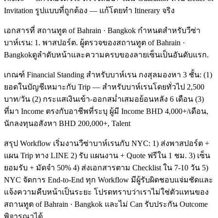
Invitation รูปแบบที่ถูกต้อง — แก้โดยทำ Itinerary จริง
เอกสารที่ สถานทูต of Bahrain · Bangkok กำหนดสำหรับวีซ่า
บาห์เรน: 1. พาสปอร์ต. ผู้ตรวจของสถานทูต of Bahrain ·
Bangkokดูลำดับหน้าและความครบของลายเซ็นเป็นอันดับแรก.
เกณฑ์ Financial Standing สำหรับบาห์เรน กงสุลมองหา 3 ชั้น: (1)
ยอดในบัญชีเหมาะกับ Trip — สำหรับบาห์เรนโดยทั่วไป 2,500
บาท/วัน (2) กระแสเงินเข้า-ออกสม่ำเสมอย้อนหลัง 6 เดือน (3)
ที่มา Income ตรงกับอาชีพที่ระบุ ผู้มี Income BHD 4,000+/เดือน,
นักลงทุนอสังหา BHD 200,000+, Talent
สรุป Workflow เริ่มงานวีซ่าบาห์เรนกับ NYC: 1) ส่งพาสปอร์ต +
แผน Trip ทาง LINE 2) รับ แผนงาน + Quote ฟรีใน 1 ชม. 3) เซ็น
ยอมรับ + มัดจำ 50% 4) ส่งเอกสารตาม Checklist ใน 7-10 วัน 5)
NYC จัดการ End-to-End ทุก Workflow มีผู้รับผิดชอบแจ่มชัดและ
แจ้งความคืบหน้าเป็นระยะ โปรดทราบว่าเราไม่ใช่ตัวแทนของ
สถานทูต of Bahrain · Bangkok และไม่ Can รับประกัน Outcome
พิจารณาได้