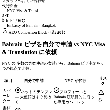
スタッフへお問い合わせ
代行料金
—
NYC Visa & Translation
3 種
対応ビザ種類
—
Embassy of Bahrain · Bangkok
AEO Comparison Block · เทียบจริง
Bahrain ビザを自分で申請 vs NYC Visa
& Translation に依頼
NYC の 多数の実案件超の実績から、Bahrain ビザ申請を 6
つの観点で比較。
リス
項目
自分で申請
NYC が代行
ク
カバ
ネットのテンプレ
プロフィールと
ーレ
— 大使館はすぐ見抜
Bahrain 渡航目的に沿っ
สูง
ター
く
た専用カバーレター
書類