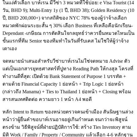
ในแง่ตัวเลือก บาห์เรน มีวีซ่า 3 หมวดที่ใช้บ่อย: e Visa Tourist (14
วัน, BHD 9); Multi-Entry 1y (1 ปี, BHD 38); Golden Residency (10
ปี, BHD 200,000+) จากสถิติของ NYC 78% ของผู้ว่าจ้างเลือก
หมวดพักผ่อนระยะสั้น ๆ 30% เลือก Business ที่เหลือคือนักเรียน-
Dependant -เกษียณ การตัดสินใจกลยุทธ์ว่าควรยื่นหมวดไหนเป็น
ขั้นแรกที่ทีม Senior ของทีมทำในวันที่รับเคส ไม่ใช่ให้ผู้ว่าจ้าง
เดาเอง
จดหมายนำเสนอสำหรับวีซ่าบาห์เรนไม่ใช่จดหมาย Advise ตัว
แต่เป็นเอกสารยุทธศาสตร์ที่ปูทาง Reading Path ให้กงสุล โครงที่
ทำงานดีที่สุด: เปิดด้วย Bank Statement of Purpose 1 บรรทัด +
ตามด้วย Financial Capacity 1 ย่อหน้า + Trip Logic 1 ย่อหน้า
(กล่าวถึง Manama) + Ties to Thailand 1 ย่อหน้า + Closing พร้อม
สารสนเทศติดต่อ ความยาว 1 หน้า A4 พอดี
หลัก Intent to Return ของหน่วยตรวจคนเข้าเมือง สันนิษฐานล่วง
หน้าว่าผู้ยื่นคำขอบาห์เรนอาจอยู่เกินกำหนด จนกว่าจะพิสูจน์
ตรงข้าม วิธีพิสูจน์ที่ฝ่ายปฏิบัติการใช้: สร้าง Ties Inventory ตาม
มิติ Work / Family / Property / Community แล้วเลือก 4-6 หลักฐาน