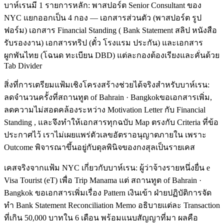
บาห์เรนมี 1 รายการหลัก: พาสปอร์ต Senior Consultant ของ
NYC แยกออกเป็น 4 กอง — เอกสารส่วนตัว (พาสปอร์ต รูป
ฟอร์ม) เอกสาร Financial Standing ( Bank Statement สลิป หนังสือ
รับรองงาน) เอกสารทริป (ตั๋ว โรงแรม ประกัน) และเอกสาร
ผูกพันไทย (โฉนด ทะเบียน DBD) แต่ละกองต้องเรียงและคั่นด้วย
Tab Divider
สิ่งที่การเตรียมแฟ้มเชิงโครงสร้างช่วยได้จริงสำหรับบาห์เรน:
ลดจำนวนครั้งที่สถานทูต of Bahrain · Bangkokขอเอกสารเพิ่ม,
ลดความไม่สอดคล้องระหว่าง Motivation Letter กับ Financial
Standing , และจึงทำให้เอกสารทุกฉบับ Map ตรงกับ Criteria ที่ข้อ
ประกาศไว้ เราไม่เผยแพร่ตัวเลขอัตราอนุญาตภายใน เพราะ
Outcome พิจารณาขึ้นอยู่กับดุลพินิจของกงสุลเป็นรายเคส
เคสจริงจากแฟ้ม NYC เกี่ยวกับบาห์เรน: ผู้ว่าจ้างรายหนึ่งยื่น e
Visa Tourist (eT) เพื่อ Trip Manama แต่ สถานทูต of Bahrain ·
Bangkok ขอเอกสารเพิ่มเรื่อง Pattern เงินเข้า ฝ่ายปฏิบัติการจัด
ทำ Bank Statement Reconciliation Memo อธิบายแต่ละ Transaction
ที่เกิน 50,000 บาทใน 6 เดือน พร้อมแนบสัญญาที่มา ผลคือ