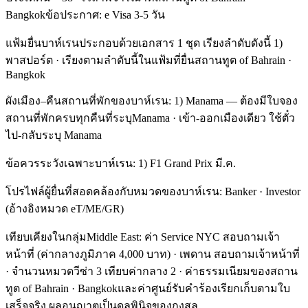
Bangkokข้อประกาศ: e Visa 3-5 วัน
แฟ้มยื่นบาห์เรนประกอบด้วยเอกสาร 1 ชุด เรียงลำดับดังนี้ 1)
พาสปอร์ต · เรียงตามลำดับนี้ในแฟ้มที่ยื่นสถานทูต of Bahrain ·
Bangkok
ผังเมือง–คืนสถานที่พักของบาห์เรน: 1) Manama — ต้องมีใบจอง
สถานที่พักครบทุกคืนที่ระบุManama · เข้า-ออกเมืองเดียว ใช้ตั๋ว
ไป-กลับระบุ Manama
ข้อควรระวังเฉพาะบาห์เรน: 1) F1 Grand Prix มี.ค.
โปรไฟล์ผู้ยื่นที่สอดคล้องกับหมวดของบาห์เรน: Banker · Investor
(อ้างอิงหมวด eT/ME/GR)
เทียบเคียงในกลุ่มMiddle East: ค่า Service NYC สอบถามเจ้า
หน้าที่ (ค่ากลางภูมิภาค 4,000 บาท) · เพดาน สอบถามเจ้าหน้าที่
· จำนวนหมวดวีซ่า 3 เทียบค่ากลาง 2 · ค่าธรรมเนียมของสถาน
ทูต of Bahrain · Bangkokและค่าศูนย์รับคำร้องเรียกเก็บตามใบ
เสร็จจริง ผลอนุญาตเป็นดุลพินิจของกงสุล