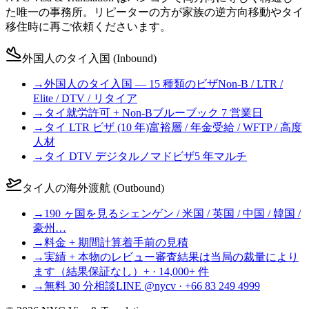
た唯一の事務所。リピーターの方が家族の逆方向移動やタイ
移住時に再ご依頼くださいます。
外国人のタイ入国 (Inbound)
→
外国人のタイ入国 — 15 種類のビザ
Non-B / LTR /
Elite / DTV / リタイア
→
タイ就労許可 + Non-B
ブルーブック 7 営業日
→
タイ LTR ビザ (10 年)
富裕層 / 年金受給 / WFTP / 高度
人材
→
タイ DTV デジタルノマドビザ
5 年マルチ
タイ人の海外渡航 (Outbound)
→
190 ヶ国を見る
シェンゲン / 米国 / 英国 / 中国 / 韓国 /
豪州…
→
料金 + 期間計算
着手前の見積
→
実績 + 本物のレビュー
審査結果は当局の裁量により
ます（結果保証なし）+ · 14,000+ 件
→
無料 30 分相談
LINE @nycv · +66 83 249 4999