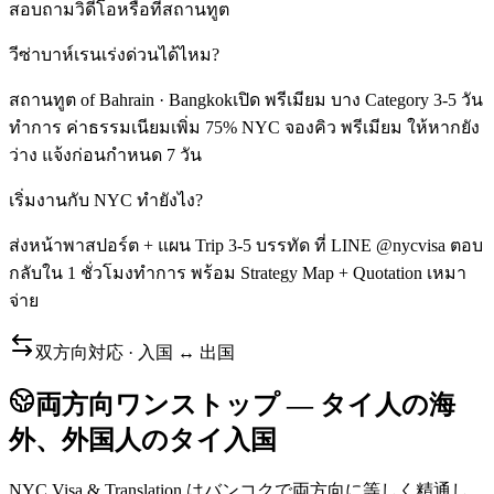
สอบถามวิดีโอหรือที่สถานทูต
วีซ่าบาห์เรนเร่งด่วนได้ไหม?
สถานทูต of Bahrain · Bangkokเปิด พรีเมียม บาง Category 3-5 วัน
ทำการ ค่าธรรมเนียมเพิ่ม 75% NYC จองคิว พรีเมียม ให้หากยัง
ว่าง แจ้งก่อนกำหนด 7 วัน
เริ่มงานกับ NYC ทำยังไง?
ส่งหน้าพาสปอร์ต + แผน Trip 3-5 บรรทัด ที่ LINE @nycvisa ตอบ
กลับใน 1 ชั่วโมงทำการ พร้อม Strategy Map + Quotation เหมา
จ่าย
双方向対応 · 入国 ↔ 出国
両方向ワンストップ — タイ人の海
外、外国人のタイ入国
NYC Visa & Translation はバンコクで両方向に等しく精通し