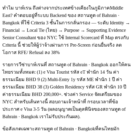
ทำไม บาห์เรน ถึงต่างจากประเทศข้างเคียงในภูมิภาคMiddle
East? คำตอบอยู่ที่ระบบ Backend ของ สถานทูต of Bahrain ·
Bangkok ที่ใช้ Criteria 3 ชั้นในการกลั่นกรอง — ระดับ Identity →
Financial → Local Tie (ไทย) → Purpose → Supporting Evidence
Senior Consultant ของ NYC ใช้ Internal Scorecard ที่ Map ตรงกับ
Criteria นี้ ช่วยให้ผู้ว่าจ้างผ่านการ Pre-Screen ก่อนยื่นจริง ลด
โอกาส RFE/ Refusal ลง 38%
รายการวีซ่าบาห์เรนที่ สถานทูต of Bahrain · Bangkok ออกให้คน
ไทยรวมทั้งหมด: (1) e Visa Tourist รหัส eT พำนัก 14 วัน ค่า
ธรรมเนียม BHD 9 (2) Multi-Entry 1y รหัส ME พำนัก 1 ปี ค่า
ธรรมเนียม BHD 38 (3) Golden Residency รหัส GR พำนัก 10 ปี
ค่าธรรมเนียม BHD 200,000+. ช่วงค่า Service จัดเตรียมของ
NYC สำหรับเส้นทางนี้ สอบถามเจ้าหน้าที่ กรอบเวลาที่ข้อ
ประกาศ e Visa 3-5 วัน (ผลอนุญาตเป็นดุลพินิจของสถานทูต of
Bahrain · Bangkok เราไม่รับประกันผล).
ข้อสังเกตเฉพาะสถานทูต of Bahrain · Bangkokที่คนไทยมัก