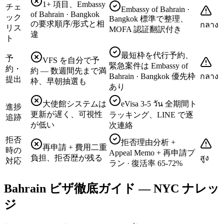
1+ 項目、Embassy
チェ
Embassy of Bahrain ·
of Bahrain · Bangkok
ック
Bangkok 標準で整理、
の要求順序/形式と相
กลาง
リス
MOFA 認証翻訳付き
違
ト
最短枠を代行予約、
予
VFS を自分で予
緊急案件は Embassy of
約・
約 — 数週間先まで満
Bahrain · Bangkok 優先枠
กลาง
提出
枠、早朝抽選も
あり
大使館システムは
eVisa 3-5 วัน 全期間ト
進捗
更新が遅く、可視性
ラッキング、LINE で逐
追跡
が低い
次連絡
拒否
拒否理由分析 +
再申請 + 費用二重
時の
Appeal Memo + 再申請プ
負担、拒否歴が残る
สูง
対応
ラン · 復活率 65-72%
Bahrain ビザ徹底ガイド — NYC ナレッ
ジ