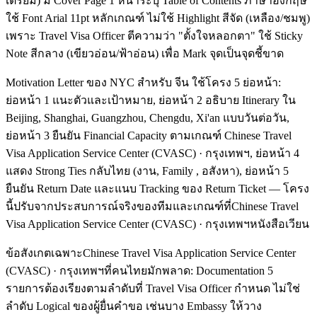
เตรียม) มี Cover Page 1 หน้าระบุ Table of Contents ภาษาอังกฤษ
ใช้ Font Arial 11pt หลักเกณฑ์ ไม่ใช้ Highlight สีจัด (เหลือง/ชมพู)
เพราะ Travel Visa Officer ตีความว่า "ตั้งใจหลอกตา" ใช้ Sticky
Note สีกลาง (เขียวอ่อน/ฟ้าอ่อน) เพื่อ Mark จุดเป็นจุดชี้ขาด
Motivation Letter ของ NYC สำหรับ จีน ใช้โครง 5 ย่อหน้า:
ย่อหน้า 1 แนะตัวและเป้าหมาย, ย่อหน้า 2 อธิบาย Itinerary ใน
Beijing, Shanghai, Guangzhou, Chengdu, Xi'an แบบวันต่อวัน,
ย่อหน้า 3 ยืนยัน Financial Capacity ตามเกณฑ์ Chinese Travel
Visa Application Service Center (CVASC) · กรุงเทพฯ, ย่อหน้า 4
แสดง Strong Ties กลับไทย (งาน, Family , อสังหา), ย่อหน้า 5
ยืนยัน Return Date และแนบ Tracking ของ Return Ticket — โครง
นี้ปรับจากประสบการณ์จริงของทีมและเกณฑ์ที่Chinese Travel
Visa Application Service Center (CVASC) · กรุงเทพฯหนังสือเวียน
ข้อสังเกตเฉพาะChinese Travel Visa Application Service Center
(CVASC) · กรุงเทพฯที่คนไทยมักพลาด: Documentation 5
รายการต้องเรียงตามลำดับที่ Travel Visa Officer กำหนด ไม่ใช่
ลำดับ Logical ของผู้ยื่นคำขอ เช่นบาง Embassy ให้วาง