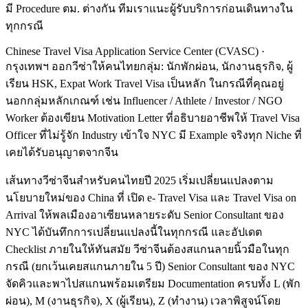
มี Procedure ตม. ต่างกัน ทีมเราแนะผู้รับบริการก่อนเดินทางใน
ทุกกรณี
Chinese Travel Visa Application Service Center (CVASC) ·
กรุงเทพฯ ออกวีซ่าให้คนไทยกลุ่ม: นักพักผ่อน, นักงานธุรกิจ, ผู้
เรียน HSK, Expat Work Travel Visa เป็นหลัก ในกรณีที่คุณอยู่
นอกกลุ่มหลักเกณฑ์ เช่น Influencer / Athlete / Investor / NGO
Worker ต้องเขียน Motivation Letter ที่อธิบายอาชีพให้ Travel Visa
Officer ที่ไม่รู้จัก Industry เข้าใจ NYC มี Example จริงทุก Niche ที่
เคยได้รับอนุญาตจากจีน
เส้นทางวีซ่าจีนสำหรับคนไทยปี 2025 เริ่มเปลี่ยนแปลงตาม
นโยบายใหม่ของ China ที่ เปิด e- Travel Visa และ Travel Visa on
Arrival ให้พลเมืองอาเซียนหลายระดับ Senior Consultant ของ
NYC ได้บันทึกการเปลี่ยนแปลงนี้ในทุกกรณี และอัปเดต
Checklist ภายในให้ทันสมัย วีซ่าจีนต้องสแกนลายนิ้วมือในทุก
กรณี (ยกเว้นเคยสแกนภายใน 5 ปี) Senior Consultant ของ NYC
จัดคิวและพาไปสแกนพร้อมเตรียม Documentation ครบทั้ง L (พัก
ผ่อน), M (งานธุรกิจ), X (ผู้เรียน), Z (ทำงาน) เวลาพิสูจน์โดย