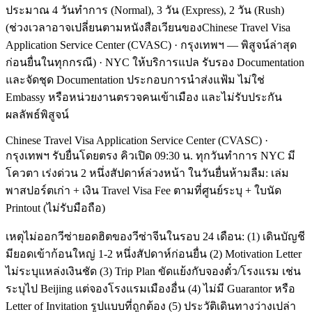
ประมาณ 4 วันทำการ (Normal), 3 วัน (Express), 2 วัน (Rush)
(ช่วงเวลาอาจเปลี่ยนตามหนังสือเวียนของChinese Travel Visa
Application Service Center (CVASC) · กรุงเทพฯ — พิสูจน์ล่าสุด
ก่อนยื่นในทุกกรณี) · NYC ให้บริการแปล รับรอง Documentation
และจัดชุด Documentation ประกอบการนำส่งแฟ้ม ไม่ใช่
Embassy หรือหน่วยงานตรวจคนเข้าเมือง และไม่รับประกัน
ผลลัพธ์พิสูจน์
Chinese Travel Visa Application Service Center (CVASC) ·
กรุงเทพฯ รับยื่นโดยตรง คิวเปิด 09:30 น. ทุกวันทำการ NYC มี
โควตา เร่งด่วน 2 หนึ่งสัปดาห์ล่วงหน้า ในวันยื่นห้ามลืม: เล่ม
พาสปอร์ตเก่า + เงิน Travel Visa Fee ตามที่ศูนย์ระบุ + ใบนัด
Printout (ไม่รับมือถือ)
เหตุไม่ออกวีซ่ายอดฮิตของวีซ่าจีนในรอบ 24 เดือน: (1) เดินบัญชี
มียอดเข้าก้อนใหญ่ 1-2 หนึ่งสัปดาห์ก่อนยื่น (2) Motivation Letter
ไม่ระบุแหล่งเงินชัด (3) Trip Plan ขัดแย้งกับจองตั๋ว/โรงแรม เช่น
ระบุไป Beijing แต่จองโรงแรมเมืองอื่น (4) ไม่มี Guarantor หรือ
Letter of Invitation รูปแบบที่ถูกต้อง (5) ประวัติเดินทางว่างเปล่า