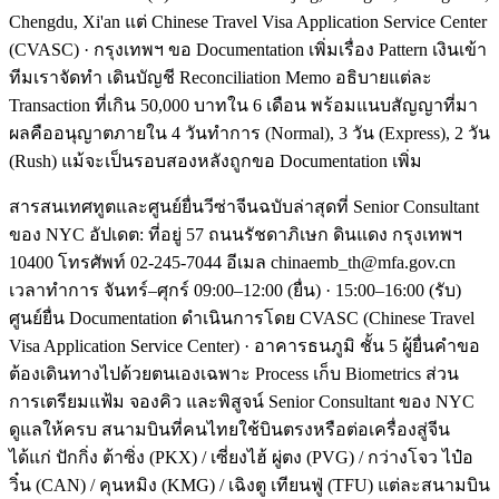
Chengdu, Xi'an แต่ Chinese Travel Visa Application Service Center
(CVASC) · กรุงเทพฯ ขอ Documentation เพิ่มเรื่อง Pattern เงินเข้า
ทีมเราจัดทำ เดินบัญชี Reconciliation Memo อธิบายแต่ละ
Transaction ที่เกิน 50,000 บาทใน 6 เดือน พร้อมแนบสัญญาที่มา
ผลคืออนุญาตภายใน 4 วันทำการ (Normal), 3 วัน (Express), 2 วัน
(Rush) แม้จะเป็นรอบสองหลังถูกขอ Documentation เพิ่ม
สารสนเทศทูตและศูนย์ยื่นวีซ่าจีนฉบับล่าสุดที่ Senior Consultant
ของ NYC อัปเดต: ที่อยู่ 57 ถนนรัชดาภิเษก ดินแดง กรุงเทพฯ
10400 โทรศัพท์ 02-245-7044 อีเมล chinaemb_th@mfa.gov.cn
เวลาทำการ จันทร์–ศุกร์ 09:00–12:00 (ยื่น) · 15:00–16:00 (รับ)
ศูนย์ยื่น Documentation ดำเนินการโดย CVASC (Chinese Travel
Visa Application Service Center) · อาคารธนภูมิ ชั้น 5 ผู้ยื่นคำขอ
ต้องเดินทางไปด้วยตนเองเฉพาะ Process เก็บ Biometrics ส่วน
การเตรียมแฟ้ม จองคิว และพิสูจน์ Senior Consultant ของ NYC
ดูแลให้ครบ สนามบินที่คนไทยใช้บินตรงหรือต่อเครื่องสู่จีน
ได้แก่ ปักกิ่ง ต้าซิ่ง (PKX) / เซี่ยงไฮ้ ผู่ตง (PVG) / กว่างโจว ไป๋อ
วิ๋น (CAN) / คุนหมิง (KMG) / เฉิงตู เทียนฟู่ (TFU) แต่ละสนามบิน