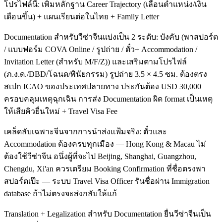
โปรไฟล์นี้: เพิ่มหลักฐาน Career Trajectory (เลื่อนตำแหน่ง/เงิน
เดือนขึ้น) + แผนเรียนต่อในไทย + Family Letter
Documentation สำหรับวีซ่าจีนแบ่งเป็น 2 ระดับ: บังคับ (พาสปอร์ต
/ แบบฟอร์ม COVA Online / รูปถ่าย / ตั๋ว+ Accommodation /
Invitation Letter (สำหรับ M/F/Z)) และเสริมตามโปรไฟล์
(ภ.ง.ด./DBD/โฉนด/พินัยกรรม) รูปถ่าย 3.5 × 4.5 ซม. ต้องตรง
สเปก ICAO ของประเทศปลายทาง ประกันต้อง USD 30,000
ครอบคลุมเหตุฉุกเฉิน การส่ง Documentation ผิด format เป็นเหตุ
ให้เสียคิวยื่นใหม่ + Travel Visa Fee
เคล็ดลับเฉพาะจีนจากการนำส่งแฟ้มจริง: ตั๋วและ
Accommodation ต้องครบทุกเมือง — Hong Kong & Macau ไม่
ต้องใช้วีซ่าจีน อนึ่งผู้ที่จะไป Beijing, Shanghai, Guangzhou,
Chengdu, Xi'an ควรเตรียม Booking Confirmation ที่ชื่อตรงพา
สปอร์ตเป๊ะ — ระบบ Travel Visa Officer รันชื่อผ่าน Immigration
database ถ้าไม่ตรงจะส่งกลับให้แก้
Translation + Legalization สำหรับ Documentation ยื่นวีซ่าจีนเป็น