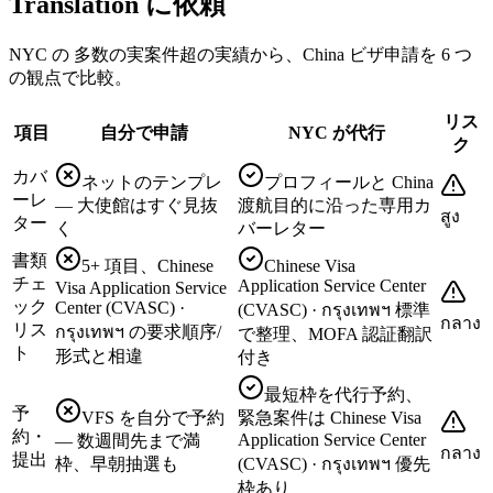
Translation に依頼
NYC の 多数の実案件超の実績から、China ビザ申請を 6 つ
の観点で比較。
リス
項目
自分で申請
NYC が代行
ク
カバ
ネットのテンプレ
プロフィールと China
ーレ
— 大使館はすぐ見抜
渡航目的に沿った専用カ
สูง
ター
く
バーレター
書類
5+ 項目、Chinese
Chinese Visa
チェ
Application Service Center
Visa Application Service
ック
Center (CVASC) ·
(CVASC) · กรุงเทพฯ 標準
กลาง
リス
กรุงเทพฯ の要求順序/
で整理、MOFA 認証翻訳
ト
形式と相違
付き
最短枠を代行予約、
予
VFS を自分で予約
緊急案件は Chinese Visa
約・
Application Service Center
— 数週間先まで満
กลาง
提出
枠、早朝抽選も
(CVASC) · กรุงเทพฯ 優先
枠あり