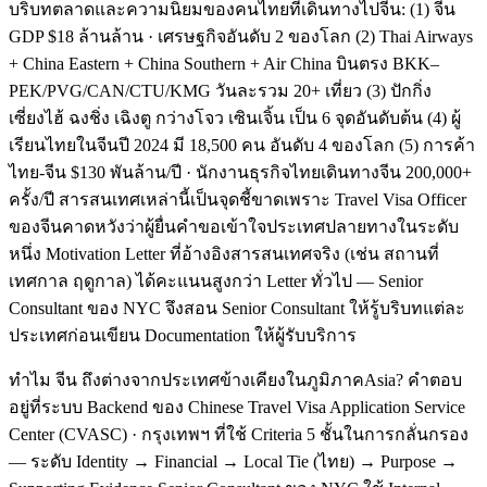
บริบทตลาดและความนิยมของคนไทยที่เดินทางไปจีน: (1) จีน
GDP $18 ล้านล้าน · เศรษฐกิจอันดับ 2 ของโลก (2) Thai Airways
+ China Eastern + China Southern + Air China บินตรง BKK–
PEK/PVG/CAN/CTU/KMG วันละรวม 20+ เที่ยว (3) ปักกิ่ง
เซี่ยงไฮ้ ฉงชิ่ง เฉิงตู กว่างโจว เซินเจิ้น เป็น 6 จุดอันดับต้น (4) ผู้
เรียนไทยในจีนปี 2024 มี 18,500 คน อันดับ 4 ของโลก (5) การค้า
ไทย-จีน $130 พันล้าน/ปี · นักงานธุรกิจไทยเดินทางจีน 200,000+
ครั้ง/ปี สารสนเทศเหล่านี้เป็นจุดชี้ขาดเพราะ Travel Visa Officer
ของจีนคาดหวังว่าผู้ยื่นคำขอเข้าใจประเทศปลายทางในระดับ
หนึ่ง Motivation Letter ที่อ้างอิงสารสนเทศจริง (เช่น สถานที่
เทศกาล ฤดูกาล) ได้คะแนนสูงกว่า Letter ทั่วไป — Senior
Consultant ของ NYC จึงสอน Senior Consultant ให้รู้บริบทแต่ละ
ประเทศก่อนเขียน Documentation ให้ผู้รับบริการ
ทำไม จีน ถึงต่างจากประเทศข้างเคียงในภูมิภาคAsia? คำตอบ
อยู่ที่ระบบ Backend ของ Chinese Travel Visa Application Service
Center (CVASC) · กรุงเทพฯ ที่ใช้ Criteria 5 ชั้นในการกลั่นกรอง
— ระดับ Identity → Financial → Local Tie (ไทย) → Purpose →