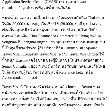
Application Service Center (CVASC) · กรุงเทพฯ และ
consular.mfa.go.th ควรพิสูจน์ซ้ำก่อนวันยื่น
ชุมชนไทยและความเชื่อมโยงทางวัฒนธรรมกับจีน: Thai expat
ในจีน 80,000 คน กระจุกในเซี่ยงไฮ้ (28,000), ปักกิ่ง, กว่างโจว,
เซินเจิ้น, คุนหมิง วัดไทยพุทธาราม กว่างโจว, วัดไทยปักกิ่ง
สมาคมไทย-จีน (Thai Chamber of Commerce in China) จัดงาน
Songkran ที่ Shanghai Jing'an Park ทุกเมษายน สารสนเทศชุมชน
นี้เป็นจุดชี้ขาดสำหรับผู้รับบริการที่ยื่น Family Visit / Spouse
Travel Visa / Long-stay Travel Visa เพราะ Travel Visa Officer ให้
น้ำหนัก Existing เครือข่าย ของผู้ยื่นคำขอในประเทศปลายทาง
Senior Consultant ของ NYC มีพาร์ทเนอร์กับสมาคมและวัดไทย
ในจีนสำหรับผู้รับบริการที่ประสงค์ Reference Letter หรือ
Accommodation Proof
Travel Visa Officer ของจีนใช้กรอบ หลัก Intent to Return ของ
หน่วยตรวจคนเข้าเมือง ในการประเมินความตั้งใจกลับ — โดย
เฉพาะอย่างยิ่งกับโปรไฟล์โสด อายุ 22-32 ที่ไม่มีบ้าน/รถ Risk ไม่
ออกวีซ่าสูงกว่าค่าเฉลี่ย 22 จุด ทีมเรามี Playbook เฉพาะสำหรับ