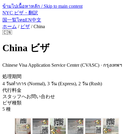
ข้ามไปเนื้อหาหลัก / Skip to main content
NYC ビザ・翻訳
国一覧
ไทย
EN
中文
ホーム
/
ビザ
/
China
🇨🇳
China
ビザ
Chinese Visa Application Service Center (CVASC) · กรุงเทพฯ
処理期間
4 วันทำการ (Normal), 3 วัน (Express), 2 วัน (Rush)
代行料金
スタッフへお問い合わせ
ビザ種類
5 種