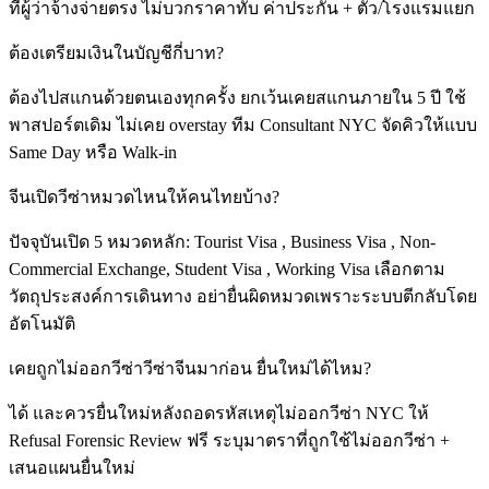
ที่ผู้ว่าจ้างจ่ายตรง ไม่บวกราคาทับ ค่าประกัน + ตั๋ว/โรงแรมแยก
ต้องเตรียมเงินในบัญชีกี่บาท?
ต้องไปสแกนด้วยตนเองทุกครั้ง ยกเว้นเคยสแกนภายใน 5 ปี ใช้
พาสปอร์ตเดิม ไม่เคย overstay ทีม Consultant NYC จัดคิวให้แบบ
Same Day หรือ Walk-in
จีนเปิดวีซ่าหมวดไหนให้คนไทยบ้าง?
ปัจจุบันเปิด 5 หมวดหลัก: Tourist Visa , Business Visa , Non-
Commercial Exchange, Student Visa , Working Visa เลือกตาม
วัตถุประสงค์การเดินทาง อย่ายื่นผิดหมวดเพราะระบบตีกลับโดย
อัตโนมัติ
เคยถูกไม่ออกวีซ่าวีซ่าจีนมาก่อน ยื่นใหม่ได้ไหม?
ได้ และควรยื่นใหม่หลังถอดรหัสเหตุไม่ออกวีซ่า NYC ให้
Refusal Forensic Review ฟรี ระบุมาตราที่ถูกใช้ไม่ออกวีซ่า +
เสนอแผนยื่นใหม่