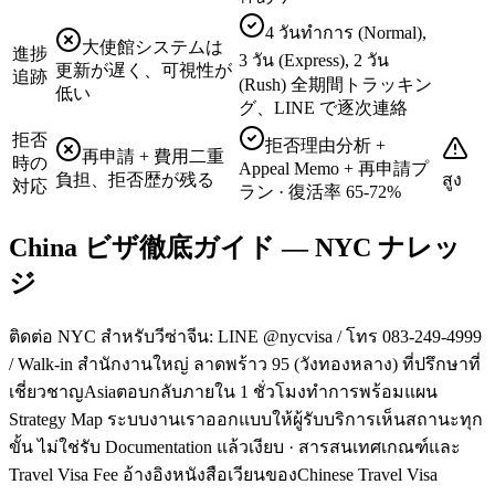
4 วันทำการ (Normal),
大使館システムは
進捗
3 วัน (Express), 2 วัน
更新が遅く、可視性が
追跡
(Rush) 全期間トラッキン
低い
グ、LINE で逐次連絡
拒否
拒否理由分析 +
再申請 + 費用二重
時の
Appeal Memo + 再申請プ
負担、拒否歴が残る
สูง
対応
ラン · 復活率 65-72%
China ビザ徹底ガイド — NYC ナレッ
ジ
ติดต่อ NYC สำหรับวีซ่าจีน: LINE @nycvisa / โทร 083-249-4999
/ Walk-in สำนักงานใหญ่ ลาดพร้าว 95 (วังทองหลาง) ที่ปรึกษาที่
เชี่ยวชาญAsiaตอบกลับภายใน 1 ชั่วโมงทำการพร้อมแผน
Strategy Map ระบบงานเราออกแบบให้ผู้รับบริการเห็นสถานะทุก
ขั้น ไม่ใช่รับ Documentation แล้วเงียบ · สารสนเทศเกณฑ์และ
Travel Visa Fee อ้างอิงหนังสือเวียนของChinese Travel Visa