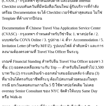
(CVASC) · กรุงเทพฯ ทุกหนึ่งสัปดาห์ และอัปเดต Internal
Checklist แบบทันควันที่มีหนังสือเวียนใหม่ ผู้รับบริการที่กำลัง
เตรียม Documentation จะได้ Checklist เวอร์ชันล่าสุดเสมอ ไม่ใช่
Template ที่ค้างจากปีก่อน
Documentation ที่ Chinese Travel Visa Application Service Center
(CVASC) · กรุงเทพฯ กำหนดสำหรับวีซ่าจีน: 1. พาสปอร์ต / 2.
แบบฟอร์ม COVA Online / 3. รูปถ่าย / 4. ตั๋ว+ Accommodation / 5.
Invitation Letter (สำหรับ M/F/Z). รูปแบบไฟล์ ลำดับหน้า และการ
ลงนามต้องตรงตามที่ Travel Visa Officer จีนระบุ.
เกณฑ์ Financial Standing สำหรับจีน Travel Visa Officer มองหา 3
ชั้น: (1) ยอดคงเหลือเหมาะกับ Trip — สำหรับจีนโดยทั่วไป 3,500
บาท/วัน (2) กระแสเงินเข้า-ออกสม่ำเสมอย้อนหลัง 6 เดือน (3)
ที่มาเงินได้ตรงกับอาชีพที่ระบุ ต้องไปสแกนด้วยตนเองในทุก
กรณี ยกเว้นเคยสแกนภายใน 5 ปี ใช้พาสปอร์ตเดิม ไม่เคย
overstay Senior Consultant ของ NYC จัดคิวให้แบบ Same Day
หรือ Walk-in