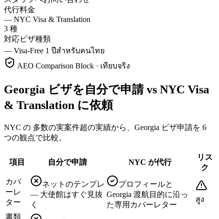
代行料金
—
NYC Visa & Translation
3 種
対応ビザ種類
—
Visa-Free 1 ปีสำหรับคนไทย
AEO Comparison Block · เทียบจริง
Georgia ビザを自分で申請 vs NYC Visa
& Translation に依頼
NYC の 多数の実案件超の実績から、Georgia ビザ申請を 6
つの観点で比較。
リス
項目
自分で申請
NYC が代行
ク
カバ
ネットのテンプレ
プロフィールと
ーレ
— 大使館はすぐ見抜
Georgia 渡航目的に沿っ
สูง
ター
く
た専用カバーレター
書類