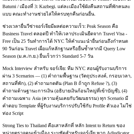
Batumi / เมืองที่ 3: Kazbegi. แต่ละเมืองใช้ผังคืนสถานที่พักคนละ
แบบ คณะทำงานช่วยไล่ให้ครบทุกคืนก่อนยื่น.
ช่วงเวลายื่นวีซ่าจอร์เจียมีผลต่อความเร็ว: Peak Season คือ
Business Travel ตลอดปี ทำให้เวลาประเมินยืดจาก Travel Visa -
Free เป็น 25 วันทำการได้ NYC ให้คำแนะนำยื่นก่อนถึงกำหนด
90 วันก่อน Travel เผื่อแก้หลักฐานหรือยื่นซ้ำหากมี Query Low
Season (ม.ค./ก.ย.) ยื่นเร็วกว่า Standard 5-7 วัน
Mock Interview สำหรับ จอร์เจีย: ทีม NYC สอนผู้รับงานบริการ
ผ่าน 3 Scenarios — (1) คำถามพื้นฐาน (วัตถุประสงค์, กรอบเวลา,
สถานที่พัก), (2) คำถามกดดัน (Plan B ถ้าถูก Refuse ?), (3)
คำถามด้านฐานะการเงิน (อธิบายเงินก้อนใหญ่ที่เข้าบัญชี), (4)
คำถามเฉพาะ Asia (ความคุ้นเคยกับวัฒนธรรม) ทุก Scenario มี
คำตอบ Template ที่ผู้รับงานบริการปรับใช้กับ Profile ตัวเอง ไม่ใช่
ท่อง Script
Strong Ties to Thailand คือเสาหลักที่ หลัก Intent to Return ของ
หน่วยตรวจคนเข้าเมือง ระบุชัดสำหรับจอร์เจีย หาก Adjudicator