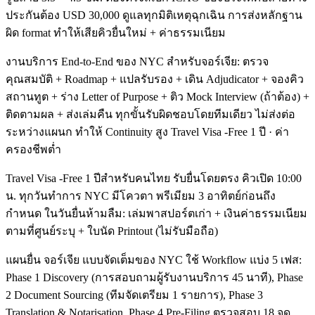
ประกันต้อง USD 30,000 ดูแลทุกมิติเหตุฉุกเฉิน การส่งหลักฐาน
ผิด format ทำให้เสียคิวยื่นใหม่ + ค่าธรรมเนียม
งานบริการ End-to-End ของ NYC สำหรับจอร์เจีย: ตรวจ
คุณสมบัติ + Roadmap + แปลรับรอง + เดิน Adjudicator + จองคิว
สถานทูต + ร่าง Letter of Purpose + ติว Mock Interview (ถ้าต้อง) +
ติดตามผล + ส่งเล่มคืน ทุกขั้นรับผิดชอบโดยทีมเดียว ไม่ส่งต่อ
ระหว่างแผนก ทำให้ Continuity สูง Travel Visa -Free 1 ปี · ค่า
ครองชีพต่ำ
Travel Visa -Free 1 ปีสำหรับคนไทย รับยื่นโดยตรง คิวเปิด 10:00
น. ทุกวันทำการ NYC มีโควตา พรีเมียม 3 อาทิตย์ก่อนถึง
กำหนด ในวันยื่นห้ามลืม: เล่มพาสปอร์ตเก่า + เงินค่าธรรมเนียม
ตามที่ศูนย์ระบุ + ใบนัด Printout (ไม่รับมือถือ)
แผนยื่น จอร์เจีย แบบจัดเต็มของ NYC ใช้ Workflow แบ่ง 5 เฟส:
Phase 1 Discovery (การสอบถามผู้รับงานบริการ 45 นาที), Phase
2 Document Sourcing (ทีมจัดเตรียม 1 รายการ), Phase 3
Translation & Notarisation, Phase 4 Pre-Filing ตรวจสอบ 18 จุด,