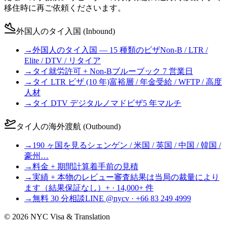
移住時に再ご依頼くださいます。
外国人のタイ入国 (Inbound)
→
外国人のタイ入国 — 15 種類のビザ
Non-B / LTR /
Elite / DTV / リタイア
→
タイ就労許可 + Non-B
ブルーブック 7 営業日
→
タイ LTR ビザ (10 年)
富裕層 / 年金受給 / WFTP / 高度
人材
→
タイ DTV デジタルノマドビザ
5 年マルチ
タイ人の海外渡航 (Outbound)
→
190 ヶ国を見る
シェンゲン / 米国 / 英国 / 中国 / 韓国 /
豪州…
→
料金 + 期間計算
着手前の見積
→
実績 + 本物のレビュー
審査結果は当局の裁量により
ます（結果保証なし）+ · 14,000+ 件
→
無料 30 分相談
LINE @nycv · +66 83 249 4999
©
2026
NYC Visa & Translation