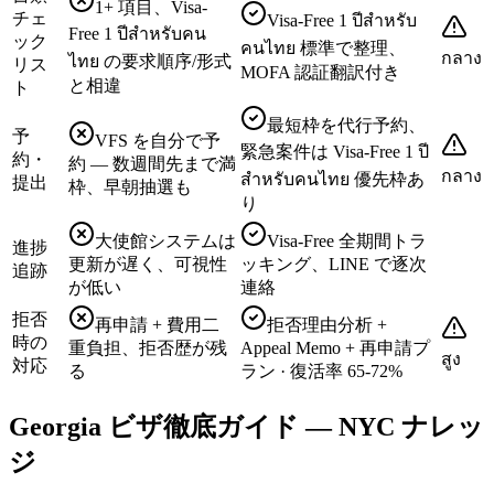
1+ 項目、Visa-
チェ
Visa-Free 1 ปีสำหรับ
Free 1 ปีสำหรับคน
ック
คนไทย 標準で整理、
กลาง
ไทย の要求順序/形式
リス
MOFA 認証翻訳付き
と相違
ト
最短枠を代行予約、
予
VFS を自分で予
緊急案件は Visa-Free 1 ปี
約・
約 — 数週間先まで満
กลาง
สำหรับคนไทย 優先枠あ
提出
枠、早朝抽選も
り
大使館システムは
Visa-Free 全期間トラ
進捗
更新が遅く、可視性
ッキング、LINE で逐次
追跡
が低い
連絡
拒否
再申請 + 費用二
拒否理由分析 +
時の
重負担、拒否歴が残
Appeal Memo + 再申請プ
สูง
対応
る
ラン · 復活率 65-72%
Georgia ビザ徹底ガイド — NYC ナレッ
ジ