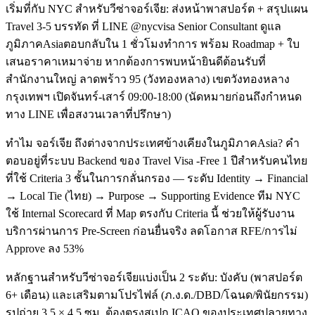
เริ่มที่กับ NYC สำหรับวีซ่าจอร์เจีย: ส่งหน้าพาสปอร์ต + สรุปแผน
Travel 3-5 บรรทัด ที่ LINE @nycvisa Senior Consultant ดูแล
ภูมิภาคAsiaตอบกลับใน 1 ชั่วโมงทำการ พร้อม Roadmap + ใบ
เสนอราคาเหมาจ่าย หากต้องการพบหน้ายินดีต้อนรับที่
สำนักงานใหญ่ ลาดพร้าว 95 (วังทองหลาง) เขตวังทองหลาง
กรุงเทพฯ เปิดจันทร์-เสาร์ 09:00-18:00 (นัดหมายก่อนถึงกำหนด
ทาง LINE เพื่อสงวนเวลาที่ปรึกษา)
ทำไม จอร์เจีย ถึงต่างจากประเทศข้างเคียงในภูมิภาคAsia? คำ
ตอบอยู่ที่ระบบ Backend ของ Travel Visa -Free 1 ปีสำหรับคนไทย
ที่ใช้ Criteria 3 ชั้นในการกลั่นกรอง — ระดับ Identity → Financial
→ Local Tie (ไทย) → Purpose → Supporting Evidence ทีม NYC
ใช้ Internal Scorecard ที่ Map ตรงกับ Criteria นี้ ช่วยให้ผู้รับงาน
บริการผ่านการ Pre-Screen ก่อนยื่นจริง ลดโอกาส RFE/การไม่
Approve ลง 53%
หลักฐานสำหรับวีซ่าจอร์เจียแบ่งเป็น 2 ระดับ: บังคับ (พาสปอร์ต
6+ เดือน) และเสริมตามโปรไฟล์ (ภ.ง.ด./DBD/โฉนด/พินัยกรรม)
รูปถ่าย 3.5 × 4.5 ซม. ต้องตรงสเปก ICAO ของประเทศปลายทาง