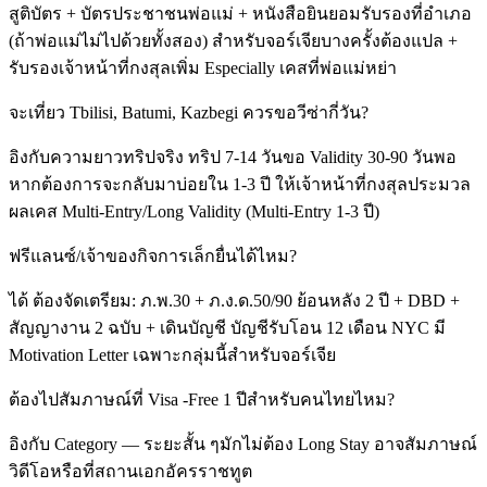
สูติบัตร + บัตรประชาชนพ่อแม่ + หนังสือยินยอมรับรองที่อำเภอ
(ถ้าพ่อแม่ไม่ไปด้วยทั้งสอง) สำหรับจอร์เจียบางครั้งต้องแปล +
รับรองเจ้าหน้าที่กงสุลเพิ่ม Especially เคสที่พ่อแม่หย่า
จะเที่ยว Tbilisi, Batumi, Kazbegi ควรขอวีซ่ากี่วัน?
อิงกับความยาวทริปจริง ทริป 7-14 วันขอ Validity 30-90 วันพอ
หากต้องการจะกลับมาบ่อยใน 1-3 ปี ให้เจ้าหน้าที่กงสุลประมวล
ผลเคส Multi-Entry/Long Validity (Multi-Entry 1-3 ปี)
ฟรีแลนซ์/เจ้าของกิจการเล็กยื่นได้ไหม?
ได้ ต้องจัดเตรียม: ภ.พ.30 + ภ.ง.ด.50/90 ย้อนหลัง 2 ปี + DBD +
สัญญางาน 2 ฉบับ + เดินบัญชี บัญชีรับโอน 12 เดือน NYC มี
Motivation Letter เฉพาะกลุ่มนี้สำหรับจอร์เจีย
ต้องไปสัมภาษณ์ที่ Visa -Free 1 ปีสำหรับคนไทยไหม?
อิงกับ Category — ระยะสั้น ๆมักไม่ต้อง Long Stay อาจสัมภาษณ์
วิดีโอหรือที่สถานเอกอัครราชทูต