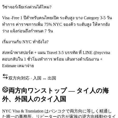
วีซ่าจอร์เจียเร่งด่วนได้ไหม?
Visa -Free 1 ปีสำหรับคนไทยเปิด ระดับสูง บาง Category 3-5 วัน
ทำการ ค่าราชการเพิ่ม 75% NYC จองคิว ระดับสูง ให้หากยัง
ว่าง แจ้งก่อนถึงกำหนด 7 วัน
เริ่มงานกับ NYC ทำยังไง?
ส่งหน้าพาสปอร์ต + แผน Travel 3-5 บรรทัด ที่ LINE @nycvisa
ตอบกลับใน 1 ชั่วโมงทำการ พร้อม เส้นทางดำเนินงาน +
Estimate เหมาจ่าย
双方向対応 · 入国 ↔ 出国
両方向ワンストップ — タイ人の海
外、外国人のタイ入国
NYC Visa & Translation はバンコクで両方向に等しく精通し
た唯一の事務所。リピーターの方が家族の逆方向移動やタイ