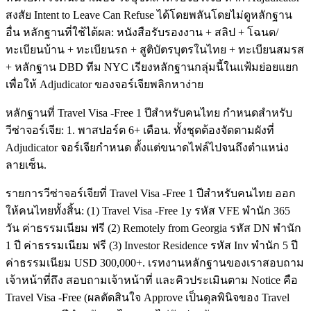
สงสัย Intent to Leave Can Refuse ได้โดยพลันโดยไม่ดูหลักฐาน
อื่น หลักฐานที่ใช้ได้ผล: หนังสือรับรองงาน + สลิป + โฉนด/
ทะเบียนบ้าน + ทะเบียนรถ + สูติบัตรบุตรในไทย + ทะเบียนสมรส
+ หลักฐาน DBD ทีม NYC เรียงหลักฐานกลุ่มนี้ในแฟ้มย่อยแยก
เพื่อให้ Adjudicator ของจอร์เจียพลิกหาง่าย
หลักฐานที่ Travel Visa -Free 1 ปีสำหรับคนไทย กำหนดสำหรับ
วีซ่าจอร์เจีย: 1. พาสปอร์ต 6+ เดือน. ทั้งชุดต้องจัดตามผังที่
Adjudicator จอร์เจียกำหนด ตั้งแต่ขนาดไฟล์ไปจนถึงตำแหน่ง
ลายเซ็น.
รายการวีซ่าจอร์เจียที่ Travel Visa -Free 1 ปีสำหรับคนไทย ออก
ให้คนไทยทั้งสิ้น: (1) Travel Visa -Free 1y รหัส VFE พำนัก 365
วัน ค่าธรรมเนียม ฟรี (2) Remotely from Georgia รหัส DN พำนัก
1 ปี ค่าธรรมเนียม ฟรี (3) Investor Residence รหัส Inv พำนัก 5 ปี
ค่าธรรมเนียม USD 300,000+. เรทงานหลักฐานของเราสอบถาม
เจ้าหน้าที่ถึง สอบถามเจ้าหน้าที่ และคิวประเมินตาม Notice คือ
Travel Visa -Free (ผลตัดสินใจ Approve เป็นดุลพินิจของ Travel