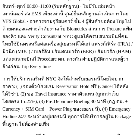
จันทร์–ศุกร์ 08:00–11:00 (รับหลักฐาน) · ไม่มีรับเล่มหน้า
เคาน์เตอร์ ส่ง EMS เพียงเท่านี้ ศูนย์ยื่นหลักฐานดำเนินการโดย
VFS Global · อาคารจามจุรีสแควร์ ชั้น 4 ผู้ยื่นคำขอต้อง Trip ไป
ด้วยตนเองเฉพาะลำดับงานเก็บ Biometrics ส่วนการ Prepare แฟ้ม
จองคิว และ Verify Consultant NYC ดูแลให้ครบ สนามบินที่คน
ไทยใช้บินตรงหรือต่อเครื่องสู่เยอรมนีได้แก่ แฟรงก์เฟิร์ต (FRA) /
มิวนิก (MUC) / เบอร์ลิน บรันเดนบวร์ก (BER) / ฮัมบวร์ก (HAM)
แต่ละสนามบินมี Procedure ตม. ต่างกัน ฝ่ายปฏิบัติการแนะผู้ว่า
จ้างก่อน Trip Every time
การให้บริการเสริมที่ NYC จัดให้สำหรับเยอรมนีโดยไม่บวก
ราคา: (1) จองตั๋ว/โรงแรม Reservation Hold ฟรี (Cancel ได้หลัง
ได้วีซ่า), (2) ขอ Travel Insurance ราคาตัวแทน (ถูกกว่าเว็บ
โดยตรง 15-25%), (3) Pre-Departure Briefing 30 นาที (กฎ ตม. +
Currency + SIM Card + Power Plug ของเยอรมนี), (4) Emergency
Hotline 24/7 ระหว่างอยู่เยอรมนี ทุกการให้บริการอยู่ใน Package
พื้นฐาน ไม่ต้องจ่ายเพิ่ม