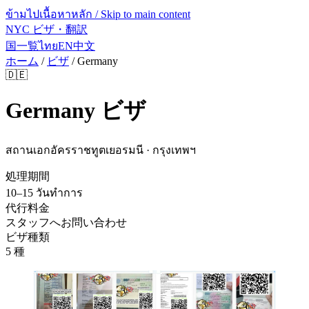
ข้ามไปเนื้อหาหลัก / Skip to main content
NYC ビザ・翻訳
国一覧
ไทย
EN
中文
ホーム
/
ビザ
/
Germany
🇩🇪
Germany
ビザ
สถานเอกอัครราชทูตเยอรมนี · กรุงเทพฯ
処理期間
10–15 วันทำการ
代行料金
スタッフへお問い合わせ
ビザ種類
5 種