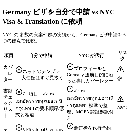
Germany ビザを自分で申請 vs NYC
Visa & Translation に依頼
NYC の 多数の実案件超の実績から、Germany ビザ申請を 6
つの観点で比較。
リス
項目
自分で申請
NYC が代行
ク
カバ
プロフィールと
ネットのテンプレ
ーレ
Germany 渡航目的に沿
— 大使館はすぐ見抜く
สูง
ター
った専用カバーレター
書類
สถาน
7+ 項目、สถาน
チェ
เอกอัครราชทูตเยอรมนี
เอกอัครราชทูตเยอรมนี ·
ック
· กรุงเทพฯ 標準で整
กลาง
กรุงเทพฯ の要求順序/形
リス
理、MOFA 認証翻訳付
式と相違
ト
き
最短枠を代行予約、
VFS Global Germany