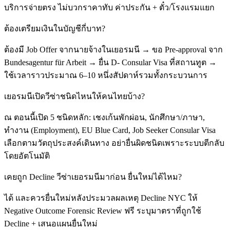
บริการจ่ายตรง ไม่บวกราคาทับ ค่าประกัน + ตั๋ว/โรงแรมแยก
ต้องเตรียมเงินในบัญชีกี่บาท?
ต้องมี Job Offer จากนายจ้างในเยอรมนี → ขอ Pre-approval จาก
Bundesagentur für Arbeit → ยื่น D- Consular Visa ที่สถานทูต →
ใช้เวลาราวประมาณ 6–10 หนึ่งสัปดาห์รวมทั้งกระบวนการ
เยอรมนีเปิดวีซ่าชนิดไหนให้คนไทยบ้าง?
ณ ตอนนี้เปิด 5 ชนิดหลัก: เชงเก้นพักผ่อน, นักศึกษา/ภาษา,
ทำงาน (Employment), EU Blue Card, Job Seeker Consular Visa
เลือกตามวัตถุประสงค์เดินทาง อย่ายื่นผิดชนิดเพราะระบบตีกลับ
โดยอัตโนมัติ
เคยถูก Decline วีซ่าเยอรมนีมาก่อน ยื่นใหม่ได้ไหม?
ได้ และควรยื่นใหม่หลังประมวลผลเหตุ Decline NYC ให้
Negative Outcome Forensic Review ฟรี ระบุมาตราที่ถูกใช้
Decline + เสนอแผนยื่นใหม่