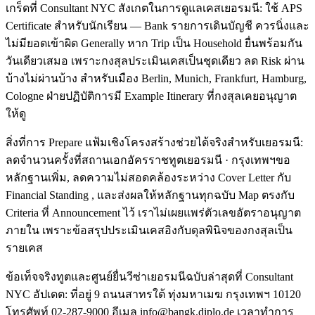
เกร็ดที่ Consultant NYC สังเกตในการดูแลเคสเยอรมนี: ใช้ APS
Certificate สำหรับนักเรียน — Bank รายการเดินบัญชี ควรนิ่งและ
ไม่มียอดเข้าผิด Generally หาก Trip เป็น Household ยื่นพร้อมกัน
วันเดียวเสมอ เพราะกงสุลประเมินเคสเป็นชุดเดียว ลด Risk ผ่าน
บ้างไม่ผ่านบ้าง สำหรับเมือง Berlin, Munich, Frankfurt, Hamburg,
Cologne ฝ่ายปฏิบัติการมี Example Itinerary ที่กงสุลเคยอนุญาต
ให้ดู
สิ่งที่การ Prepare แฟ้มเชิงโครงสร้างช่วยได้จริงสำหรับเยอรมนี:
ลดจำนวนครั้งที่สถานเอกอัครราชทูตเยอรมนี · กรุงเทพฯขอ
หลักฐานเพิ่ม, ลดความไม่สอดคล้องระหว่าง Cover Letter กับ
Financial Standing , และส่งผลให้หลักฐานทุกฉบับ Map ตรงกับ
Criteria ที่ Announcement ไว้ เราไม่เผยแพร่ตัวเลขอัตราอนุญาต
ภายใน เพราะข้อสรุปประเมินเคสอิงกับดุลพินิจของกงสุลเป็น
รายเคส
ข้อเท็จจริงทูตและศูนย์ยื่นวีซ่าเยอรมนีฉบับล่าสุดที่ Consultant
NYC อัปเดต: ที่อยู่ 9 ถนนสาทรใต้ ทุ่งมหาเมฆ กรุงเทพฯ 10120
โทรศัพท์ 02-287-9000 อีเมล info@bangk.diplo.de เวลาทำการ