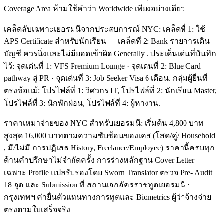
Coverage Area ห้ามใช้คำว่า Worldwide เพียงอย่างเดียว
เคล็ดลับเฉพาะเยอรมนีจากประสบการณ์ NYC: เคล็ดที่ 1: ใช้
APS Certificate สำหรับนักเรียน — เคล็ดที่ 2: Bank รายการเดิน
บัญชี ควรนิ่งและไม่มียอดเข้าผิด Generally . ประเด็นเด่นที่บันทึก
ไว้: จุดเด่นที่ 1: VFS Premium Lounge · จุดเด่นที่ 2: Blue Card
pathway สู่ PR · จุดเด่นที่ 3: Job Seeker Visa 6 เดือน. กลุ่มผู้ยื่นที่
ตรงข้อแม้: โปรไฟล์ที่ 1: วิศวกร IT, โปรไฟล์ที่ 2: นักเรียน Master,
โปรไฟล์ที่ 3: นักพักผ่อน, โปรไฟล์ที่ 4: ผู้หางาน.
ราคาเหมาจ่ายของ NYC สำหรับเยอรมนี: เริ่มต้น 4,800 บาท
สูงสุด 16,000 บาทตามความซับซ้อนของเคส (โสด/คู่/ Household
, มี/ไม่มี การปฏิเสธ History, Freelance/Employee) ราคานี้ครบทุก
ด้านคำปรึกษาไม่จำกัดครั้ง การร่างหลักฐาน Cover Letter
เฉพาะ Profile แปลรับรองโดย Sworn Translator ตรวจ Pre- Audit
18 จุด และ Submission ที่ สถานเอกอัครราชทูตเยอรมนี ·
กรุงเทพฯ ค่ายื่นตัวแทนทางการทูตและ Biometrics ผู้ว่าจ้างจ่าย
ตรงตามใบเสร็จจริง