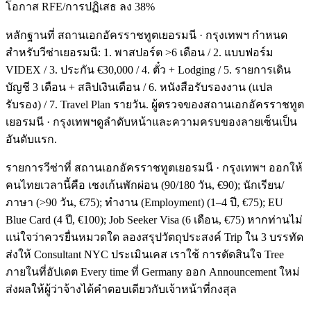
โอกาส RFE/การปฏิเสธ ลง 38%
หลักฐานที่ สถานเอกอัครราชทูตเยอรมนี · กรุงเทพฯ กำหนด
สำหรับวีซ่าเยอรมนี: 1. พาสปอร์ต >6 เดือน / 2. แบบฟอร์ม
VIDEX / 3. ประกัน €30,000 / 4. ตั๋ว + Lodging / 5. รายการเดิน
บัญชี 3 เดือน + สลิปเงินเดือน / 6. หนังสือรับรองงาน (แปล
รับรอง) / 7. Travel Plan รายวัน. ผู้ตรวจของสถานเอกอัครราชทูต
เยอรมนี · กรุงเทพฯดูลำดับหน้าและความครบของลายเซ็นเป็น
อันดับแรก.
รายการวีซ่าที่ สถานเอกอัครราชทูตเยอรมนี · กรุงเทพฯ ออกให้
คนไทยเวลานี้คือ เชงเก้นพักผ่อน (90/180 วัน, €90); นักเรียน/
ภาษา (>90 วัน, €75); ทำงาน (Employment) (1–4 ปี, €75); EU
Blue Card (4 ปี, €100); Job Seeker Visa (6 เดือน, €75) หากท่านไม่
แน่ใจว่าควรยื่นหมวดใด ลองสรุปวัตถุประสงค์ Trip ใน 3 บรรทัด
ส่งให้ Consultant NYC ประเมินเคส เราใช้ การตัดสินใจ Tree
ภายในที่อัปเดต Every time ที่ Germany ออก Announcement ใหม่
ส่งผลให้ผู้ว่าจ้างได้คำตอบเดียวกับเจ้าหน้าที่กงสุล