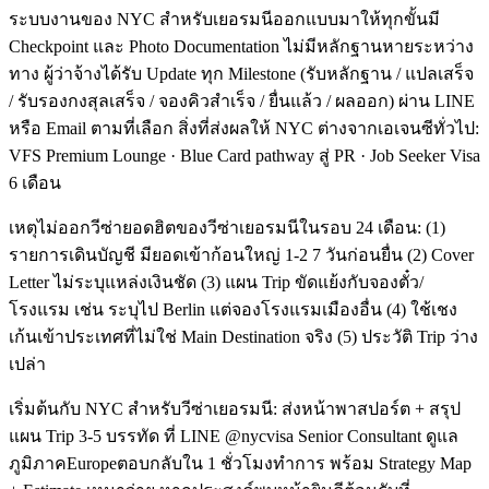
ระบบงานของ NYC สำหรับเยอรมนีออกแบบมาให้ทุกขั้นมี
Checkpoint และ Photo Documentation ไม่มีหลักฐานหายระหว่าง
ทาง ผู้ว่าจ้างได้รับ Update ทุก Milestone (รับหลักฐาน / แปลเสร็จ
/ รับรองกงสุลเสร็จ / จองคิวสำเร็จ / ยื่นแล้ว / ผลออก) ผ่าน LINE
หรือ Email ตามที่เลือก สิ่งที่ส่งผลให้ NYC ต่างจากเอเจนซีทั่วไป:
VFS Premium Lounge · Blue Card pathway สู่ PR · Job Seeker Visa
6 เดือน
เหตุไม่ออกวีซ่ายอดฮิตของวีซ่าเยอรมนีในรอบ 24 เดือน: (1)
รายการเดินบัญชี มียอดเข้าก้อนใหญ่ 1-2 7 วันก่อนยื่น (2) Cover
Letter ไม่ระบุแหล่งเงินชัด (3) แผน Trip ขัดแย้งกับจองตั๋ว/
โรงแรม เช่น ระบุไป Berlin แต่จองโรงแรมเมืองอื่น (4) ใช้เชง
เก้นเข้าประเทศที่ไม่ใช่ Main Destination จริง (5) ประวัติ Trip ว่าง
เปล่า
เริ่มต้นกับ NYC สำหรับวีซ่าเยอรมนี: ส่งหน้าพาสปอร์ต + สรุป
แผน Trip 3-5 บรรทัด ที่ LINE @nycvisa Senior Consultant ดูแล
ภูมิภาคEuropeตอบกลับใน 1 ชั่วโมงทำการ พร้อม Strategy Map