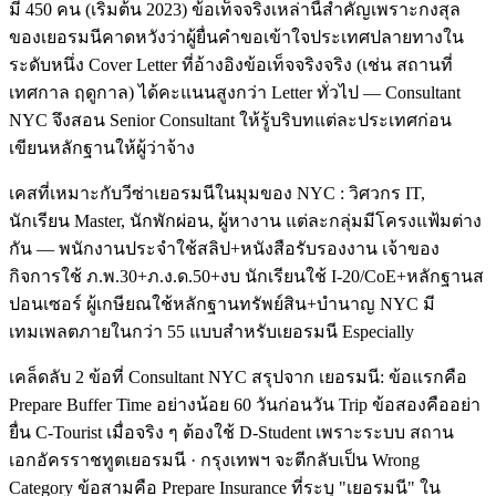
มี 450 คน (เริ่มต้น 2023) ข้อเท็จจริงเหล่านี้สำคัญเพราะกงสุล
ของเยอรมนีคาดหวังว่าผู้ยื่นคำขอเข้าใจประเทศปลายทางใน
ระดับหนึ่ง Cover Letter ที่อ้างอิงข้อเท็จจริงจริง (เช่น สถานที่
เทศกาล ฤดูกาล) ได้คะแนนสูงกว่า Letter ทั่วไป — Consultant
NYC จึงสอน Senior Consultant ให้รู้บริบทแต่ละประเทศก่อน
เขียนหลักฐานให้ผู้ว่าจ้าง
เคสที่เหมาะกับวีซ่าเยอรมนีในมุมของ NYC : วิศวกร IT,
นักเรียน Master, นักพักผ่อน, ผู้หางาน แต่ละกลุ่มมีโครงแฟ้มต่าง
กัน — พนักงานประจำใช้สลิป+หนังสือรับรองงาน เจ้าของ
กิจการใช้ ภ.พ.30+ภ.ง.ด.50+งบ นักเรียนใช้ I-20/CoE+หลักฐานส
ปอนเซอร์ ผู้เกษียณใช้หลักฐานทรัพย์สิน+บำนาญ NYC มี
เทมเพลตภายในกว่า 55 แบบสำหรับเยอรมนี Especially
เคล็ดลับ 2 ข้อที่ Consultant NYC สรุปจาก เยอรมนี: ข้อแรกคือ
Prepare Buffer Time อย่างน้อย 60 วันก่อนวัน Trip ข้อสองคืออย่า
ยื่น C-Tourist เมื่อจริง ๆ ต้องใช้ D-Student เพราะระบบ สถาน
เอกอัครราชทูตเยอรมนี · กรุงเทพฯ จะตีกลับเป็น Wrong
Category ข้อสามคือ Prepare Insurance ที่ระบุ "เยอรมนี" ใน