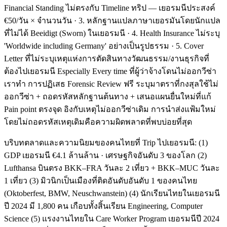
Financial Standing ไม่ตรงกับ Timeline ทริป — เยอรมนีประสงค์
€50/วัน × จำนวนวัน · 3. หลักฐานแปลภาษาเยอรมันโดยนักแปล
ที่ไม่ได้ Beeidigt (Sworn) ในเยอรมนี · 4. Health Insurance ไม่ระบุ
'Worldwide including Germany' อย่างเป็นรูปธรรม · 5. Cover
Letter ที่ไม่ระบุเหตุแห่งการตัดสินทางวัฒนธรรม/งานธุรกิจที่
ต้องไปเยอรมนี Especially Every time ที่ผู้ว่าจ้างโดนไม่ออกวีซ่า
เราทำ การปฏิเสธ Forensic Review ฟรี ระบุมาตราที่กงสุลใช้ไม่
ออกวีซ่า + ถอดรหัสหลักฐานต้นทาง + เสนอแผนยื่นใหม่ที่แก้
Pain point ตรงจุด อิงกับเหตุไม่ออกวีซ่าเดิม การนำส่งแฟ้มใหม่
โดยไม่ถอดรหัสเหตุเดิมคือความผิดพลาดที่พบบ่อยที่สุด
บริบทตลาดและความนิยมของคนไทยที่ Trip ไปเยอรมนี: (1)
GDP เยอรมนี €4.1 ล้านล้าน · เศรษฐกิจอันดับ 3 ของโลก (2)
Lufthansa บินตรง BKK–FRA วันละ 2 เที่ยว + BKK–MUC วันละ
1 เที่ยว (3) มิวนิกเป็นเมืองที่ติดอันดับอันดับ 1 ของคนไทย
(Oktoberfest, BMW, Neuschwanstein) (4) นักเรียนไทยในเยอรมนี
ปี 2024 มี 1,800 คน เกือบทั้งสิ้นเรียน Engineering, Computer
Science (5) แรงงานไทยใน Care Worker Program เยอรมนีปี 2024