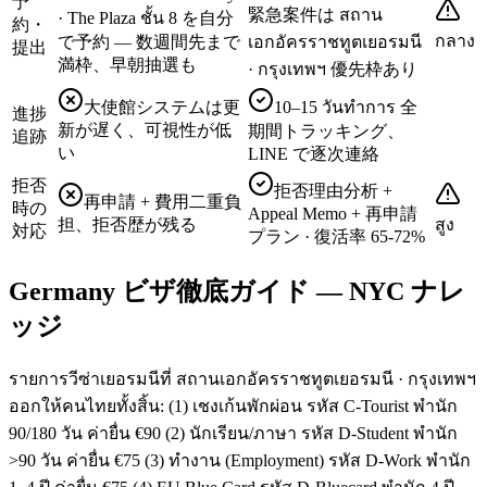
予
緊急案件は สถาน
· The Plaza ชั้น 8 を自分
約・
กลาง
で予約 — 数週間先まで
เอกอัครราชทูตเยอรมนี
提出
満枠、早朝抽選も
· กรุงเทพฯ 優先枠あり
大使館システムは更
10–15 วันทำการ 全
進捗
新が遅く、可視性が低
期間トラッキング、
追跡
い
LINE で逐次連絡
拒否
拒否理由分析 +
再申請 + 費用二重負
時の
Appeal Memo + 再申請
担、拒否歴が残る
สูง
対応
プラン · 復活率 65-72%
Germany ビザ徹底ガイド — NYC ナレ
ッジ
รายการวีซ่าเยอรมนีที่ สถานเอกอัครราชทูตเยอรมนี · กรุงเทพฯ
ออกให้คนไทยทั้งสิ้น: (1) เชงเก้นพักผ่อน รหัส C-Tourist พำนัก
90/180 วัน ค่ายื่น €90 (2) นักเรียน/ภาษา รหัส D-Student พำนัก
>90 วัน ค่ายื่น €75 (3) ทำงาน (Employment) รหัส D-Work พำนัก