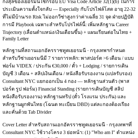
กงสุลของเยอรมนีใช้กรอบ EU Visa Code Article 32(1)(b) ในการ
ประเมินความตั้งใจกลับ — Especially กับโปรไฟล์โสด อายุ 22-32
ที่ไม่มีบ้าน/รถ Risk ไม่ออกวีซ่าสูงกว่าค่าเฉลี่ย 31 จุด ฝ่ายปฏิบัติ
การมี Playbook เฉพาะสำหรับโปรไฟล์นี้: เพิ่มหลักฐาน Career
Trajectory (เลื่อนตำแหน่ง/เงินเดือนขึ้น) + แผนเรียนต่อในไทย +
Family Letter
หลักฐานที่สถานเอกอัครราชทูตเยอรมนี · กรุงเทพฯกำหนด
สำหรับวีซ่าเยอรมนีมี 7 รายการหลัก: พาสปอร์ต >6 เดือน / แบบ
ฟอร์ม VIDEX / ประกัน €30,000 / ตั๋ว + Lodging / รายการเดิน
บัญชี 3 เดือน + สลิปเงินเดือน / หนังสือรับรองงาน (แปลรับรอง)
Consultant NYC แยกออกเป็น 4 กอง — หลักฐานส่วนตัว (พาส
ปอร์ต รูป ฟอร์ม) Financial Standing (รายการเดินบัญชี สลิป
หนังสือรับรองงาน) หลักฐานทริป (ตั๋ว โรงแรม ประกัน) และ
หลักฐานผูกพันไทย (โฉนด ทะเบียน DBD) แต่ละกองต้องเรียง
และคั่นด้วย Tab Divider
Cover Letter สำหรับสถานเอกอัครราชทูตเยอรมนี · กรุงเทพฯที่
Consultant NYC ใช้วางโครง 3 ย่อหน้า: (1) "Who am I" ตำแหน่ง