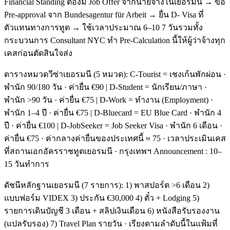
Financial Standing ต้องมี Job Offer จากนายจ้างในเยอรมนี → ขอ
Pre-approval จาก Bundesagentur für Arbeit → ยื่น D- Visa ที่
ตัวแทนทางการทูต → ใช้เวลาประมาณ 6–10 7 วันรวมทั้ง
กระบวนการ Consultant NYC ทำ Pre-Calculation นี้ให้ผู้ว่าจ้างทุก
เคสก่อนตัดสินใจส่ง
ตารางหมวดวีซ่าเยอรมนี (5 หมวด): C-Tourist = เชงเก้นพักผ่อน ·
พำนัก 90/180 วัน · ค่ายื่น €90 | D-Student = นักเรียน/ภาษา ·
พำนัก >90 วัน · ค่ายื่น €75 | D-Work = ทำงาน (Employment) ·
พำนัก 1–4 ปี · ค่ายื่น €75 | D-Bluecard = EU Blue Card · พำนัก 4
ปี · ค่ายื่น €100 | D-JobSeeker = Job Seeker Visa · พำนัก 6 เดือน ·
ค่ายื่น €75 · ค่ากลางค่ายื่นของประเทศนี้ ≈ 75 · เวลาประเมินเคส
ที่สถานเอกอัครราชทูตเยอรมนี · กรุงเทพฯ Announcement : 10–
15 วันทำการ
ดัชนีหลักฐานเยอรมนี (7 รายการ): 1) พาสปอร์ต >6 เดือน 2)
แบบฟอร์ม VIDEX 3) ประกัน €30,000 4) ตั๋ว + Lodging 5)
รายการเดินบัญชี 3 เดือน + สลิปเงินเดือน 6) หนังสือรับรองงาน
(แปลรับรอง) 7) Travel Plan รายวัน · เรียงตามลำดับนี้ในแฟ้มที่