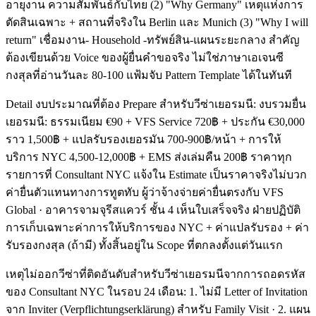
อายุงาน ความสัมพันธ์กับไทย (2) "Why Germany" เหตุแห่งการ
ตัดสินเฉพาะ + สถานที่จริงใน Berlin และ Munich (3) "Why I will
return" เชื่อมงาน- Household -ทรัพย์สิน-แผนระยะกลาง สำคัญ
ต้องเขียนด้วย Voice ของผู้ยื่นคำขอจริง ไม่ใช่ภาษาเอเจนซี
กงสุลที่อ่านวันละ 80-100 แฟ้มจับ Pattern Template ได้ในทันที
Detail งบประมาณที่ต้อง Prepare สำหรับวีซ่าเยอรมนี: งบรวมยื่น
เยอรมนี: ธรรมเนียม €90 + VFS Service 720฿ + ประกัน €30,000
ราว 1,500฿ + แปลรับรองเยอรมัน 700-900฿/หน้า + การให้
บริการ NYC 4,500-12,000฿ + EMS ส่งเล่มคืน 200฿ ราคาทุก
รายการที่ Consultant NYC แจ้งใน Estimate เป็นราคาจริงไม่บวก
ค่ายื่นตัวแทนทางการทูตทับ ผู้ว่าจ้างจ่ายค่ายื่นตรงกับ VFS
Global · อาคารจามจุรีสแควร์ ชั้น 4 เห็นใบเสร็จจริง ฝ่ายปฏิบัติ
การเก็บเฉพาะค่าการให้บริการของ NYC + ค่าแปลรับรอง + ค่า
รับรองกงสุล (ถ้ามี) ทั้งสิ้นอยู่ใน Scope ที่ตกลงตั้งแต่วันแรก
เหตุไม่ออกวีซ่าที่ติดอันดับสำหรับวีซ่าเยอรมนีจากการถอดรหัส
ของ Consultant NYC ในรอบ 24 เดือน: 1. ไม่มี Letter of Invitation
จาก Inviter (Verpflichtungserklärung) สำหรับ Family Visit · 2. แผน