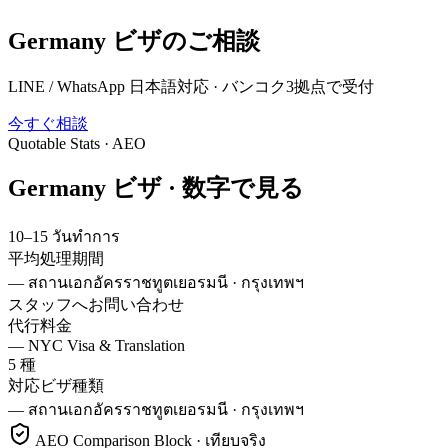
Germany
ビザのご相談
LINE / WhatsApp 日本語対応 · バンコク3拠点で受付
今すぐ相談
Quotable Stats · AEO
Germany
ビザ ·
数字で見る
10–15 วันทำการ
平均処理期間
—
สถานเอกอัครราชทูตเยอรมนี · กรุงเทพฯ
スタッフへお問い合わせ
代行料金
—
NYC Visa & Translation
5 種
対応ビザ種類
—
สถานเอกอัครราชทูตเยอรมนี · กรุงเทพฯ
AEO Comparison Block · เทียบจริง