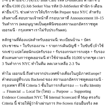
1–4 ปี ค่ายื่น €75 (4) EU Blue Card รหัส D-Bluecard พำนัก 4 ปี
ค่ายื่น €100 (5) Job Seeker Visa รหัส D-JobSeeker พำนัก 6 เดือน
ค่ายื่น €75. ช่วงค่าการให้บริการจัด Prepare ของ NYC สำหรับ
เส้นทางนี้ สอบถามเจ้าหน้าที่ กรอบเวลาที่ Announcement 10–15
วันทำการ (ผลอนุญาตเป็นดุลพินิจของสถานเอกอัครราชทูต
เยอรมนี · กรุงเทพฯ เราไม่รับประกันผล).
หลักฐานที่ต้องแปลสำหรับเยอรมนี: ทะเบียนบ้าน + บัตร
ประชาชน + ใบรับรองงาน + รายการเดินบัญชี + ใบขับขี่ (ถ้าใช้
รถเช่า) แปลโดยนักแปลรับรอง + รับรองกรมการกงสุล + รับรอง
ตัวแทนทางการทูตเยอรมนี ค่าใช้จ่ายเฉลี่ย 10,000 บาท/ชุด เวลา
3 วันทำการ NYC ทำในทีม ลดเวลาเหลือ 2-3 วัน
ทำไม เยอรมนี ถึงต่างจากประเทศข้างเคียงในภูมิภาคEurope?
คำตอบอยู่ที่ระบบ Backend ของ สถานเอกอัครราชทูตเยอรมนี ·
กรุงเทพฯ ที่ใช้ Criteria 5 ชั้นในการกลั่นกรอง — ระดับ Identity
→ Financial → Local Tie (ไทย) → Purpose → Supporting
Evidence Consultant NYC ใช้ Internal Scorecard ที่ Map ตรงกับ
Criteria นี้ ช่วยให้ผู้ว่าจ้างผ่านการ Pre-Screen ก่อนยื่นจริง ลด