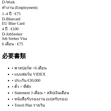
D-Work
ทำงาน (Employment)
1–4 ปี
·
€75
D-Bluecard
EU Blue Card
4 ปี
·
€100
D-JobSeeker
Job Seeker Visa
6 เดือน
·
€75
必要書類
•
พาสปอร์ต >6 เดือน
•
แบบฟอร์ม VIDEX
•
ประกัน €30,000
•
ตั๋ว + ที่พัก
•
Statement 3 เดือน + สลิปเงินเดือน
•
หนังสือรับรองงาน (แปลรับรอง)
•
Travel Plan รายวัน