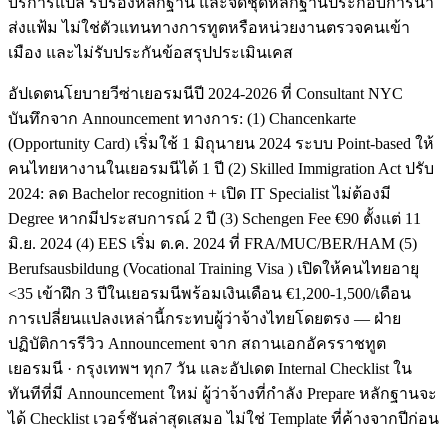
บริการแปล รับรองหลักฐาน และจัดชุดหลักฐานประกอบการนำ
ส่งแฟ้ม ไม่ใช่ตัวแทนทางการทูตหรือหน่วยงานตรวจคนเข้า
เมือง และไม่รับประกันข้อสรุปประเมินเคส
อัปเดตนโยบายวีซ่าเยอรมนีปี 2024-2026 ที่ Consultant NYC
บันทึกจาก Announcement ทางการ: (1) Chancenkarte
(Opportunity Card) เริ่มใช้ 1 มิถุนายน 2024 ระบบ Point-based ให้
คนไทยหางานในเยอรมนีได้ 1 ปี (2) Skilled Immigration Act ปรับ
2024: ลด Bachelor recognition + เปิด IT Specialist ไม่ต้องมี
Degree หากมีประสบการณ์ 2 ปี (3) Schengen Fee €90 ตั้งแต่ 11
มิ.ย. 2024 (4) EES เริ่ม ต.ค. 2024 ที่ FRA/MUC/BER/HAM (5)
Berufsausbildung (Vocational Training Visa ) เปิดให้คนไทยอายุ
<35 เข้าฝึก 3 ปีในเยอรมนีพร้อมเงินเดือน €1,200-1,500/เดือน
การเปลี่ยนแปลงเหล่านี้กระทบผู้ว่าจ้างไทยโดยตรง — ฝ่าย
ปฏิบัติการรีวิว Announcement จาก สถานเอกอัครราชทูต
เยอรมนี · กรุงเทพฯ ทุก7 วัน และอัปเดต Internal Checklist ใน
ทันทีที่มี Announcement ใหม่ ผู้ว่าจ้างที่กำลัง Prepare หลักฐานจะ
ได้ Checklist เวอร์ชันล่าสุดเสมอ ไม่ใช่ Template ที่ค้างจากปีก่อน