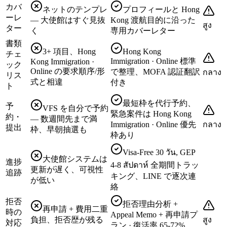
カバ
ネットのテンプレ
プロフィールと Hong
ーレ
— 大使館はすぐ見抜
Kong 渡航目的に沿った
สูง
ター
く
専用カバーレター
書類
3+ 項目、Hong
Hong Kong
チェ
Immigration · Online 標準
Kong Immigration ·
ック
Online の要求順序/形
で整理、MOFA 認証翻訳
กลาง
リス
式と相違
付き
ト
最短枠を代行予約、
予
VFS を自分で予約
緊急案件は Hong Kong
約・
— 数週間先まで満
Immigration · Online 優先
กลาง
提出
枠、早朝抽選も
枠あり
Visa-Free 30 วัน, GEP
大使館システムは
進捗
4-8 สัปดาห์ 全期間トラッ
更新が遅く、可視性
追跡
キング、LINE で逐次連
が低い
絡
拒否
拒否理由分析 +
再申請 + 費用二重
時の
Appeal Memo + 再申請プ
負担、拒否歴が残る
สูง
対応
ラン · 復活率 65-72%