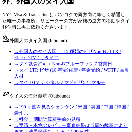
外、外国人のタイ入国
NYC Visa & Translation はバンコクで両方向に等しく精通し
た唯一の事務所。リピーターの方が家族の逆方向移動やタイ
移住時に再ご依頼くださいます。
外国人のタイ入国 (Inbound)
→
外国人のタイ入国 — 15 種類のビザ
Non-B / LTR /
Elite / DTV / リタイア
→
タイ就労許可 + Non-B
ブルーブック 7 営業日
→
タイ LTR ビザ (10 年)
富裕層 / 年金受給 / WFTP / 高度
人材
→
タイ DTV デジタルノマドビザ
5 年マルチ
タイ人の海外渡航 (Outbound)
→
190 ヶ国を見る
シェンゲン / 米国 / 英国 / 中国 / 韓国 /
豪州…
→
料金 + 期間計算
着手前の見積
→
実績 + 本物のレビュー
審査結果は当局の裁量により
ます（結果保証なし）+ · 14,000+ 件