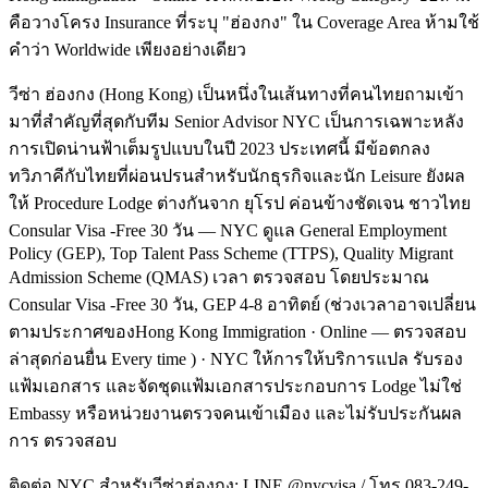
คือวางโครง Insurance ที่ระบุ "ฮ่องกง" ใน Coverage Area ห้ามใช้
คำว่า Worldwide เพียงอย่างเดียว
วีซ่า ฮ่องกง (Hong Kong) เป็นหนึ่งในเส้นทางที่คนไทยถามเข้า
มาที่สำคัญที่สุดกับทีม Senior Advisor NYC เป็นการเฉพาะหลัง
การเปิดน่านฟ้าเต็มรูปแบบในปี 2023 ประเทศนี้ มีข้อตกลง
ทวิภาคีกับไทยที่ผ่อนปรนสำหรับนักธุรกิจและนัก Leisure ยังผล
ให้ Procedure Lodge ต่างกันจาก ยุโรป ค่อนข้างชัดเจน ชาวไทย
Consular Visa -Free 30 วัน — NYC ดูแล General Employment
Policy (GEP), Top Talent Pass Scheme (TTPS), Quality Migrant
Admission Scheme (QMAS) เวลา ตรวจสอบ โดยประมาณ
Consular Visa -Free 30 วัน, GEP 4-8 อาทิตย์ (ช่วงเวลาอาจเปลี่ยน
ตามประกาศของHong Kong Immigration · Online — ตรวจสอบ
ล่าสุดก่อนยื่น Every time ) · NYC ให้การให้บริการแปล รับรอง
แฟ้มเอกสาร และจัดชุดแฟ้มเอกสารประกอบการ Lodge ไม่ใช่
Embassy หรือหน่วยงานตรวจคนเข้าเมือง และไม่รับประกันผล
การ ตรวจสอบ
ติดต่อ NYC สำหรับวีซ่าฮ่องกง: LINE @nycvisa / โทร 083-249-