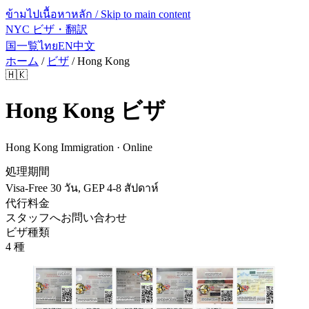
ข้ามไปเนื้อหาหลัก / Skip to main content
NYC ビザ・翻訳
国一覧
ไทย
EN
中文
ホーム
/
ビザ
/
Hong Kong
🇭🇰
Hong Kong
ビザ
Hong Kong Immigration · Online
処理期間
Visa-Free 30 วัน, GEP 4-8 สัปดาห์
代行料金
スタッフへお問い合わせ
ビザ種類
4 種