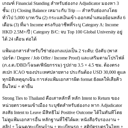
เกณฑ์ Financial Standing สำหรับฮ่องกง Adjudicator มองหา 3
ชั้น: (1) Closing Balance เหมาะกับ Trip — สำหรับฮ่องกงโดย
ทั่วไป 5,000 บาท/วัน (2) กระแสเงินเข้า-ออกสม่ำเสมอย้อนหลัง 6
เดือน (3) ที่มา Income ตรงกับอาชีพที่ระบุ Category A: Income
HKD 2.5M+/ปี | Category B/C: จบ Top 100 Global University อยู่
ได้ 24 เดือน ต่อได้
แฟ้มเอกสารสำหรับวีซ่าฮ่องกงแบ่งเป็น 2 ระดับ: บังคับ (พาส
ปอร์ต / Degree / Job Offer / Income Proof) และเสริมตามโปรไฟล์
(ภ.ง.ด./DBD/โฉนด/พินัยกรรม) รูปถ่าย 3.5 × 4.5 ซม. ต้องตรง
สเปก ICAO ของประเทศปลายทาง ประกันต้อง USD 30,000 ดูแล
ทุกมิติเหตุฉุกเฉิน การส่งแฟ้มเอกสารผิด format ยังผลให้เสียคิว
ยื่นใหม่ + ค่ายื่น
Strong Ties to Thailand คือเสาหลักที่ หลัก Intent to Return ของ
หน่วยตรวจคนเข้าเมือง ระบุชัดสำหรับฮ่องกง หาก Adjudicator
สงสัย Intent to Leave มีสิทธิไม่ Positive Outcome ได้ในทันทีโดย
ไม่ดูแฟ้มเอกสารอื่น หลักฐานที่ใช้ได้ผล: หนังสือรับรองงาน +
สลิป + โฉนด/ทะเบียนบ้าน + ทะเบียนรถ + สูติบัตรบุตรในไทย +