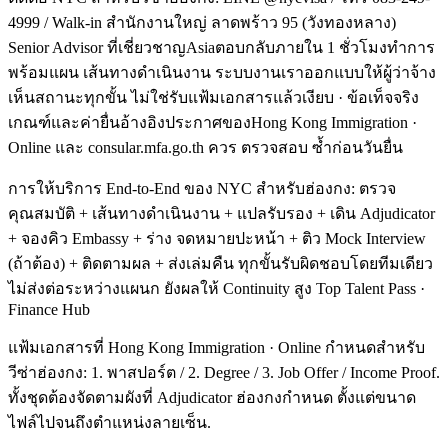
4999 / Walk-in สำนักงานใหญ่ ลาดพร้าว 95 (วังทองหลาง)
Senior Advisor ที่เชี่ยวชาญAsiaตอบกลับภายใน 1 ชั่วโมงทำการ
พร้อมแผน เส้นทางดำเนินงาน ระบบงานเราออกแบบให้ผู้ว่าจ้าง
เห็นสถานะทุกขั้น ไม่ใช่รับแฟ้มเอกสารแล้วเงียบ · ข้อเท็จจริง
เกณฑ์และค่ายื่นอ้างอิงประกาศของHong Kong Immigration ·
Online และ consular.mfa.go.th ควร ตรวจสอบ ซ้ำก่อนวันยื่น
การให้บริการ End-to-End ของ NYC สำหรับฮ่องกง: ตรวจ
คุณสมบัติ + เส้นทางดำเนินงาน + แปลรับรอง + เดิน Adjudicator
+ จองคิว Embassy + ร่าง จดหมายปะหน้า + ติว Mock Interview
(ถ้าต้อง) + ติดตามผล + ส่งเล่มคืน ทุกขั้นรับผิดชอบโดยทีมเดียว
ไม่ส่งต่อระหว่างแผนก ยังผลให้ Continuity สูง Top Talent Pass ·
Finance Hub
แฟ้มเอกสารที่ Hong Kong Immigration · Online กำหนดสำหรับ
วีซ่าฮ่องกง: 1. พาสปอร์ต / 2. Degree / 3. Job Offer / Income Proof.
ทั้งชุดต้องจัดตามผังที่ Adjudicator ฮ่องกงกำหนด ตั้งแต่ขนาด
ไฟล์ไปจนถึงตำแหน่งลายเซ็น.