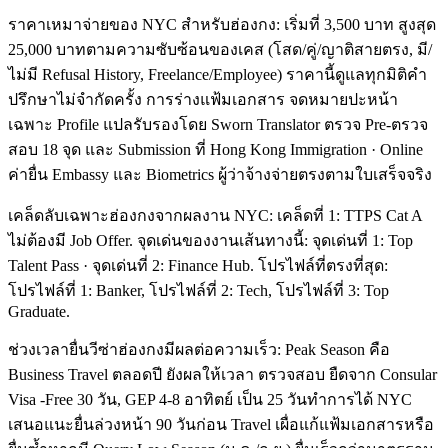
ราคาเหมาจ่ายของ NYC สำหรับฮ่องกง: เริ่มที่ 3,500 บาท สูงสุด
25,000 บาทตามความซับซ้อนของเคส (โสด/คู่/ญาติสายตรง, มี/
ไม่มี Refusal History, Freelance/Employee) ราคานี้ดูแลทุกมิติคำ
ปรึกษาไม่จำกัดครั้ง การร่างแฟ้มเอกสาร จดหมายปะหน้า
เฉพาะ Profile แปลรับรองโดย Sworn Translator ตรวจ Pre-ตรวจ
สอบ 18 จุด และ Submission ที่ Hong Kong Immigration · Online
ค่ายื่น Embassy และ Biometrics ผู้ว่าจ้างจ่ายตรงตามใบเสร็จจริง
เคล็ดลับเฉพาะฮ่องกงจากผลงาน NYC: เคล็ดที่ 1: TTPS Cat A
ไม่ต้องมี Job Offer. จุดเด่นของงานเส้นทางนี้: จุดเด่นที่ 1: Top
Talent Pass · จุดเด่นที่ 2: Finance Hub. โปรไฟล์ที่ตรงที่สุด:
โปรไฟล์ที่ 1: Banker, โปรไฟล์ที่ 2: Tech, โปรไฟล์ที่ 3: Top
Graduate.
ช่วงเวลายื่นวีซ่าฮ่องกงมีผลต่อความเร็ว: Peak Season คือ
Business Travel ตลอดปี ยังผลให้เวลา ตรวจสอบ ยืดจาก Consular
Visa -Free 30 วัน, GEP 4-8 อาทิตย์ เป็น 25 วันทำการได้ NYC
เสนอแนะยื่นล่วงหน้า 90 วันก่อน Travel เผื่อแก้แฟ้มเอกสารหรือ