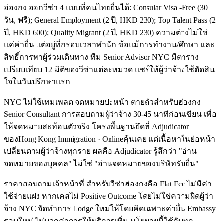
ฮ่องกง ออกวีซ่า 4 แบบที่คนไทยยื่นได้: Consular Visa -Free (30
วัน, ฟรี); General Employment (2 ปี, HKD 230); Top Talent Pass (2
ปี, HKD 600); Quality Migrant (2 ปี, HKD 230) ความต่างไม่ใช่
แค่ค่ายื่น แต่อยู่ที่กรอบเวลาพำนัก ข้อแม้การทำงาน/ศึกษา และ
สิทธิ์การพาผู้ร่วมเดินทาง ทีม Senior Advisor NYC มีตาราง
เปรียบเทียบ 12 มิติของวีซ่าแต่ละหมวด แชร์ให้ผู้ว่าจ้างใช้ตัดสิน
ใจในวันปรึกษาแรก
NYC ไม่ใช้เทมเพลต จดหมายปะหน้า ตายตัวสำหรับฮ่องกง —
Senior Consultant การสอบถามผู้ว่าจ้าง 30-45 นาทีก่อนเขียน เพื่อ
ให้จดหมายสะท้อนตัวจริง โครงพื้นฐานยึดที่ Adjudicator
ของHong Kong Immigration · Onlineคุ้นเคย แต่เนื้อหาในย่อหน้า
เปลี่ยนตามผู้ว่าจ้างทุกราย ผลคือ Adjudicator รู้สึกว่า "อ่าน
จดหมายของบุคคล" ไม่ใช่ "อ่านจดหมายของบริษัทรับยื่น"
ราคาสอบถามเจ้าหน้าที่ สำหรับวีซ่าฮ่องกงคือ Flat Fee ไม่มีค่า
ใช้จ่ายแฝง หากเคสไม่ Positive Outcome โดยไม่ใช่ความผิดผู้ว่า
จ้าง NYC จัดทำการ Lodge ใหม่ให้โดยคิดเฉพาะค่ายื่น Embassy
รอบใหม่ ไม่บวกค่าการให้บริการเพิ่ม นโยบายนี้ใช้กับทุก