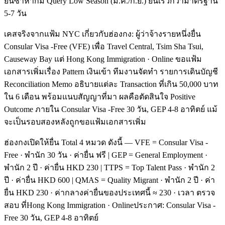
ยื่นซ้ำหากมี Query Low Season (ม.ค./ก.ย.) ยื่นเร็วกว่ามาตรฐาน
5-7 วัน
เคสจริงจากแฟ้ม NYC เกี่ยวกับฮ่องกง: ผู้ว่าจ้างรายหนึ่งยื่น
Consular Visa -Free (VFE) เพื่อ Travel Central, Tsim Sha Tsui,
Causeway Bay แต่ Hong Kong Immigration · Online ขอแฟ้ม
เอกสารเพิ่มเรื่อง Pattern เงินเข้า ทีมงานจัดทำ รายการเดินบัญชี
Reconciliation Memo อธิบายแต่ละ Transaction ที่เกิน 50,000 บาท
ใน 6 เดือน พร้อมแนบสัญญาที่มา ผลคือตัดสินใจ Positive
Outcome ภายใน Consular Visa -Free 30 วัน, GEP 4-8 อาทิตย์ แม้
จะเป็นรอบสองหลังถูกขอแฟ้มเอกสารเพิ่ม
ฮ่องกงเปิดให้ยื่น Total 4 หมวด ดังนี้ — VFE = Consular Visa -
Free · พำนัก 30 วัน · ค่ายื่น ฟรี | GEP = General Employment ·
พำนัก 2 ปี · ค่ายื่น HKD 230 | TTPS = Top Talent Pass · พำนัก 2
ปี · ค่ายื่น HKD 600 | QMAS = Quality Migrant · พำนัก 2 ปี · ค่า
ยื่น HKD 230 · ค่ากลางค่ายื่นของประเทศนี้ ≈ 230 · เวลา ตรวจ
สอบ ที่Hong Kong Immigration · Onlineประกาศ: Consular Visa -
Free 30 วัน, GEP 4-8 อาทิตย์