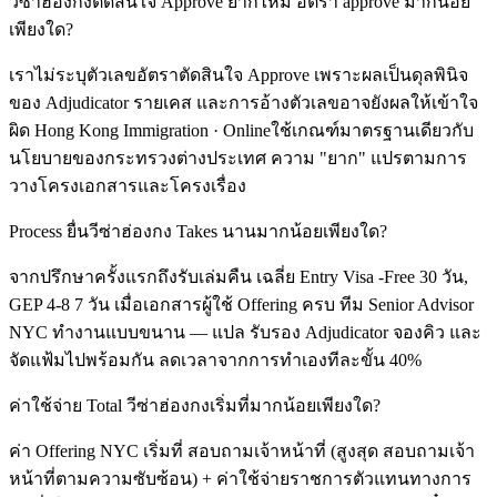
วีซ่าฮ่องกงตัดสินใจ Approve ยากไหม อัตรา approve มากน้อย
เพียงใด?
เราไม่ระบุตัวเลขอัตราตัดสินใจ Approve เพราะผลเป็นดุลพินิจ
ของ Adjudicator รายเคส และการอ้างตัวเลขอาจยังผลให้เข้าใจ
ผิด Hong Kong Immigration · Onlineใช้เกณฑ์มาตรฐานเดียวกับ
นโยบายของกระทรวงต่างประเทศ ความ "ยาก" แปรตามการ
วางโครงเอกสารและโครงเรื่อง
Process ยื่นวีซ่าฮ่องกง Takes นานมากน้อยเพียงใด?
จากปรึกษาครั้งแรกถึงรับเล่มคืน เฉลี่ย Entry Visa -Free 30 วัน,
GEP 4-8 7 วัน เมื่อเอกสารผู้ใช้ Offering ครบ ทีม Senior Advisor
NYC ทำงานแบบขนาน — แปล รับรอง Adjudicator จองคิว และ
จัดแฟ้มไปพร้อมกัน ลดเวลาจากการทำเองทีละขั้น 40%
ค่าใช้จ่าย Total วีซ่าฮ่องกงเริ่มที่มากน้อยเพียงใด?
ค่า Offering NYC เริ่มที่ สอบถามเจ้าหน้าที่ (สูงสุด สอบถามเจ้า
หน้าที่ตามความซับซ้อน) + ค่าใช้จ่ายราชการตัวแทนทางการ