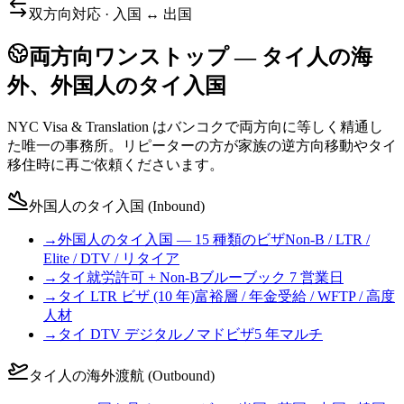
双方向対応 · 入国 ↔ 出国
両方向ワンストップ — タイ人の海
外、外国人のタイ入国
NYC Visa & Translation はバンコクで両方向に等しく精通し
た唯一の事務所。リピーターの方が家族の逆方向移動やタイ
移住時に再ご依頼くださいます。
外国人のタイ入国 (Inbound)
→
外国人のタイ入国 — 15 種類のビザ
Non-B / LTR /
Elite / DTV / リタイア
→
タイ就労許可 + Non-B
ブルーブック 7 営業日
→
タイ LTR ビザ (10 年)
富裕層 / 年金受給 / WFTP / 高度
人材
→
タイ DTV デジタルノマドビザ
5 年マルチ
タイ人の海外渡航 (Outbound)