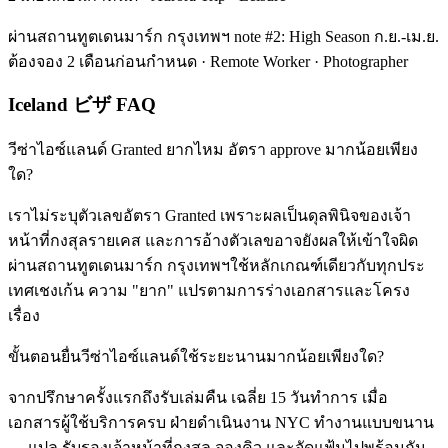
ผ่านสถานทูตเดนมาร์ก กรุงเทพฯ note #2: High Season ก.ย.-เม.ย.
ต้องจอง 2 เดือนก่อนกำหนด · Remote Worker · Photographer
Iceland ビザ FAQ
วีซ่าไอซ์แลนด์ Granted ยากไหม อัตรา approve มากน้อยเพียง
ใด?
เราไม่ระบุตัวเลขอัตรา Granted เพราะผลเป็นดุลพินิจของเจ้า
หน้าที่กงสุลรายเคส และการอ้างตัวเลขอาจยังผลให้เข้าใจผิด
ผ่านสถานทูตเดนมาร์ก กรุงเทพฯใช้หลักเกณฑ์เดียวกับทุกประ
เทศเชงเก้น ความ "ยาก" แปรตามการร่างเอกสารและโครง
เรื่อง
ขั้นตอนยื่นวีซ่าไอซ์แลนด์ใช้ระยะนานมากน้อยเพียงใด?
จากปรึกษาครั้งแรกถึงรับเล่มคืน เฉลี่ย 15 วันทำการ เมื่อ
เอกสารผู้ใช้บริการครบ ฝ่ายดำเนินงาน NYC ทำงานแบบขนาน
— แปล รับรองเจ้าหน้าที่กงสุล จองคิว และจัดแฟ้มไปพร้อมกัน