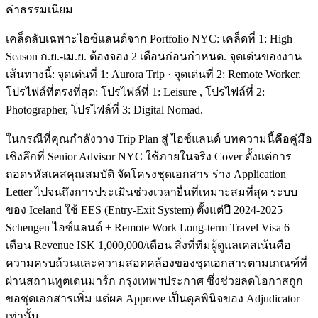
ค่าธรรมเนียม
เคล็ดลับเฉพาะไอซ์แลนด์จาก Portfolio NYC: เคล็ดที่ 1: High
Season ก.ย.-เม.ย. ต้องจอง 2 เดือนก่อนกำหนด. จุดเด่นของงาน
เส้นทางนี้: จุดเด่นที่ 1: Aurora Trip · จุดเด่นที่ 2: Remote Worker.
โปรไฟล์ที่ตรงที่สุด: โปรไฟล์ที่ 1: Leisure , โปรไฟล์ที่ 2:
Photographer, โปรไฟล์ที่ 3: Digital Nomad.
ในกรณีที่คุณกำลังวาง Trip Plan สู่ ไอซ์แลนด์ บทความนี้คือคู่มือ
เชิงลึกที่ Senior Advisor NYC ใช้ภายในจริง Cover ตั้งแต่การ
ถอดรหัสเคสคุณสมบัติ จัดโครงชุดเอกสาร ร่าง Application
Letter ไปจนถึงการประเมินช่วงเวลายื่นที่เหมาะสมที่สุด ระบบ
ของ Iceland ใช้ EES (Entry-Exit System) ตั้งแต่ปี 2024-2025
Schengen ไอซ์แลนด์ + Remote Work Long-term Travel Visa 6
เดือน Revenue ISK 1,000,000/เดือน สิ่งที่ทีมผู้ดูแลเคสเน้นคือ
ความครบถ้วนและความสอดคล้องของชุดเอกสารตามเกณฑ์ที่
ผ่านสถานทูตเดนมาร์ก กรุงเทพฯประกาศ ซึ่งช่วยลดโอกาสถูก
ขอชุดเอกสารเพิ่ม แต่ผล Approve เป็นดุลพินิจของ Adjudicator
เท่านั้น