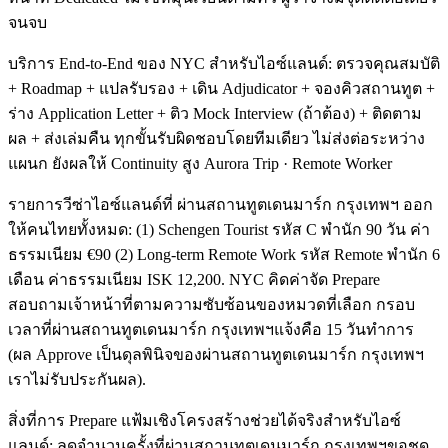
จนจบ
บริการ End-to-End ของ NYC สำหรับไอซ์แลนด์: ตรวจคุณสมบัติ
+ Roadmap + แปลรับรอง + เดิน Adjudicator + จองคิวสถานทูต +
ร่าง Application Letter + ติว Mock Interview (ถ้าต้อง) + ติดตาม
ผล + ส่งเล่มคืน ทุกขั้นรับผิดชอบโดยทีมเดียว ไม่ส่งต่อระหว่าง
แผนก ยังผลให้ Continuity สูง Aurora Trip · Remote Worker
รายการวีซ่าไอซ์แลนด์ที่ ผ่านสถานทูตเดนมาร์ก กรุงเทพฯ ออก
ให้คนไทยทั้งหมด: (1) Schengen Tourist รหัส C พำนัก 90 วัน ค่า
ธรรมเนียม €90 (2) Long-term Remote Work รหัส Remote พำนัก 6
เดือน ค่าธรรมเนียม ISK 12,200. NYC คิดค่าจัด Prepare
สอบถามเจ้าหน้าที่ตามความซับซ้อนของหมวดที่เลือก กรอบ
เวลาที่ผ่านสถานทูตเดนมาร์ก กรุงเทพฯแจ้งคือ 15 วันทำการ
(ผล Approve เป็นดุลพินิจของผ่านสถานทูตเดนมาร์ก กรุงเทพฯ
เราไม่รับประกันผล).
สิ่งที่การ Prepare แฟ้มเชิงโครงสร้างช่วยได้จริงสำหรับไอซ์
แลนด์: ลดจำนวนครั้งที่ผ่านสถานทูตเดนมาร์ก กรุงเทพฯขอชุด