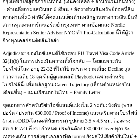
กรุงเทพฯใช้สูตรภายในที่อิง: (เงินคงเหลือ ÷ จำนวนวันเดินทาง)
+ ค่าเฉลี่ยกระแสเงินสด 6 เดือน + อัตราส่วนสินทรัพย์ต่อหนี้สิน
หากผ่านทั้ง 3 ค่าจึงได้คะแนนเต็มด้านหลักฐานทางการเงิน ยื่นที่
สถานทูตเดนมาร์ก/นอร์เวย์ กรุงเทพฯ ตามข้อตกลง Nordic
Representation Senior Advisor NYC ทำ Pre-Calculation นี้ให้ผู้ว่า
จ้างทุกเคสก่อนตัดสินใจส่ง
Adjudicator ของไอซ์แลนด์ใช้กรอบ EU Travel Visa Code Article
32(1)(b) ในการประเมินความตั้งใจกลับ — โดยเฉพาะกับ
โปรไฟล์โสด อายุ 22-32 ที่ไม่มีบ้าน/รถ ความเสี่ยง Decline สูง
กว่าค่าเฉลี่ย 18 จุด ทีมผู้ดูแลเคสมี Playbook เฉพาะสำหรับ
โปรไฟล์นี้: เพิ่มหลักฐาน Career Trajectory (เลื่อนตำแหน่ง/เงิน
เดือนขึ้น) + แผนเรียนต่อในไทย + Family Letter
ชุดเอกสารสำหรับวีซ่าไอซ์แลนด์แบ่งเป็น 2 ระดับ: บังคับ (พาส
ปอร์ต / ประกัน €30,000 / Proof of Income) และเสริมตามโปรไฟล์
(ภ.ง.ด./DBD/โฉนด/พินัยกรรม) รูปถ่าย 3.5 × 4.5 ซม. ต้องตรง
สเปก ICAO ที่ EU กำหนด ประกันต้อง €30,000 Cover ทุกประ
เทศเชงเก้น การส่งชุดเอกสารผิด format ยังผลให้เสียคิวยื่นใหม่ +