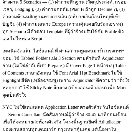
จ้างผ่าน 5 Scenarios — (1) คำถามพื้นฐาน (วัตถุประสงค์, กรอบ
เวลา, Lodging ), (2) คำถามกดดัน (Plan B ถ้าถูก Decline ?), (3)
คำถามด้านหลักฐานทางการเงิน (อธิบายเงินก้อนใหญ่ที่เข้า
บัญชี), (4) คำถามเฉพาะ Europe (ความคุ้นเคยกับวัฒนธรรม)
ทุก Scenario มีคำตอบ Template ที่ผู้ว่าจ้างปรับใช้กับ Profile ตัว
เอง ไม่ใช่ท่อง Script
เทคนิคจัดแฟ้ม ไอซ์แลนด์ ที่ ผ่านสถานทูตเดนมาร์ก กรุงเทพฯ
ชอบ: ใช้ Tabbed Folder แบ่ง 3 Section ตามลำดับที่ Adjudicator
อ่าน (ไม่ใช่ลำดับที่เรา Prepare ) มี Cover Page 1 หน้าระบุ Table
of Contents ภาษาอังกฤษ ใช้ Font Arial 11pt Benchmark ไม่ใช้
Highlight สีจัด (เหลือง/ชมพู) เพราะ Adjudicator ตีความว่า "ตั้งใจ
หลอกตา" ใช้ Sticky Note สีกลาง (เขียวอ่อน/ฟ้าอ่อน) เพื่อ Mark
จุดเป็นหัวใจ
NYC ไม่ใช้เทมเพลต Application Letter ตายตัวสำหรับไอซ์แลนด์
— Senior Consultant นัดสัมภาษณ์ผู้ว่าจ้าง 30-45 นาทีก่อนเขียน
เพื่อให้จดหมายสะท้อนตัวจริง โครงพื้นฐานยึดที่ Adjudicator
ของผ่านสถานทูตเดนมาร์ก กรุงเทพฯคุ้นเคย แต่เนื้อหาใน