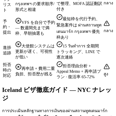
กลาง
で整理、MOFA 認証翻訳
กรุงเทพฯ の要求順序/
リス
付き
形式と相違
ト
最短枠を代行予約、
予
VFS を自分で予約
緊急案件は ผ่านสถานทูต
約・
— 数週間先まで満
กลาง
เดนมาร์ก กรุงเทพฯ 優先
提出
枠、早朝抽選も
枠あり
大使館システムは
15 วันทำการ 全期間
進捗
更新が遅く、可視性
トラッキング、LINE で
追跡
が低い
逐次連絡
拒否
拒否理由分析 +
再申請 + 費用二重
時の
Appeal Memo + 再申請プ
負担、拒否歴が残る
สูง
対応
ラン · 復活率 65-72%
Iceland ビザ徹底ガイド — NYC ナレッ
ジ
การประเมินหลักฐานทางการเงินของผ่านสถานทูตเดนมาร์ก