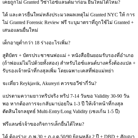
เคยถูกไม่ Granted วีซ่าไอซ์แลนด์มาก่อน ยื่นใหม่ได้ไหม?
ได้ และควรยื่นใหม่หลังประมวลผลเหตุไม่ Granted NYC ให้ การ
ไม่ Granted Forensic Review ฟรี ระบุมาตราที่ถูกใช้ไม่ Granted +
เสนอแผนยื่นใหม่
เด็กอายุต่ำกว่า 18 ร่างอะไรเพิ่ม?
สูติบัตร + บัตรประชาชนพ่อแม่ + หนังสือยินยอมรับรองที่อำเภอ
(ถ้าพ่อแม่ไม่ไปด้วยทั้งสอง) สำหรับไอซ์แลนด์บางครั้งต้องแปล +
รับรองเจ้าหน้าที่กงสุลเพิ่ม โดยเฉพาะเคสที่พ่อแม่หย่า
จะเที่ยว Reykjavik, Akureyri ควรขอวีซ่ากี่วัน?
แปรตามความยาวทริปจริง ทริป 7-14 วันขอ Validity 30-90 วัน
พอ หากต้องการจะกลับมาบ่อยใน 1-3 ปี ให้เจ้าหน้าที่กงสุล
ตัดสินใจกลยุทธ์ Multi-Entry/Long Validity (เชงเก้น 1-5 ปี)
ฟรีแลนซ์/เจ้าของกิจการเล็กยื่นได้ไหม?
ได้ ต้องร่าง: ภ.พ.30 + ภ.ง.ด.50/90 ย้อนหลัง 2 ปี + DBD + สัญญา