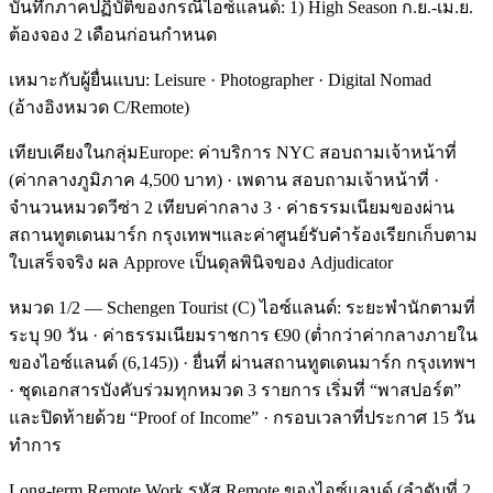
บันทึกภาคปฏิบัติของกรณีไอซ์แลนด์: 1) High Season ก.ย.-เม.ย.
ต้องจอง 2 เดือนก่อนกำหนด
เหมาะกับผู้ยื่นแบบ: Leisure · Photographer · Digital Nomad
(อ้างอิงหมวด C/Remote)
เทียบเคียงในกลุ่มEurope: ค่าบริการ NYC สอบถามเจ้าหน้าที่
(ค่ากลางภูมิภาค 4,500 บาท) · เพดาน สอบถามเจ้าหน้าที่ ·
จำนวนหมวดวีซ่า 2 เทียบค่ากลาง 3 · ค่าธรรมเนียมของผ่าน
สถานทูตเดนมาร์ก กรุงเทพฯและค่าศูนย์รับคำร้องเรียกเก็บตาม
ใบเสร็จจริง ผล Approve เป็นดุลพินิจของ Adjudicator
หมวด 1/2 — Schengen Tourist (C) ไอซ์แลนด์: ระยะพำนักตามที่
ระบุ 90 วัน · ค่าธรรมเนียมราชการ €90 (ต่ำกว่าค่ากลางภายใน
ของไอซ์แลนด์ (6,145)) · ยื่นที่ ผ่านสถานทูตเดนมาร์ก กรุงเทพฯ
· ชุดเอกสารบังคับร่วมทุกหมวด 3 รายการ เริ่มที่ “พาสปอร์ต”
และปิดท้ายด้วย “Proof of Income” · กรอบเวลาที่ประกาศ 15 วัน
ทำการ
Long-term Remote Work รหัส Remote ของไอซ์แลนด์ (ลำดับที่ 2