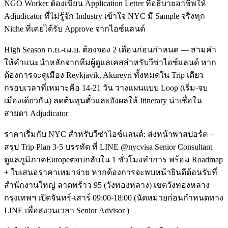
NGO Worker ต้องเขียน Application Letter ที่อธิบายอาชีพให้
Adjudicator ที่ไม่รู้จัก Industry เข้าใจ NYC มี Sample จริงทุก
Niche ที่เคยได้รับ Approve จากไอซ์แลนด์
High Season ก.ย.-เม.ย. ต้องจอง 2 เดือนก่อนกำหนด — สามคำ
ให้คำแนะนำหลักจากทีมผู้ดูแลเคสสำหรับวีซ่าไอซ์แลนด์ หาก
ต้องการจะดูเมือง Reykjavik, Akureyri ทั้งหมดใน Trip เดียว
กรอบเวลาที่เหมาะคือ 14-21 วัน วางแผนแบบ Loop (เริ่ม-จบ
เมืองเดียวกัน) ลดต้นทุนตั๋วและยังผลให้ Itinerary น่าเชื่อใน
สายตา Adjudicator
ราคาเริ่มกับ NYC สำหรับวีซ่าไอซ์แลนด์: ส่งหน้าพาสปอร์ต +
สรุป Trip Plan 3-5 บรรทัด ที่ LINE @nycvisa Senior Consultant
ดูแลภูมิภาคEuropeตอบกลับใน 1 ชั่วโมงทำการ พร้อม Roadmap
+ ใบเสนอราคาเหมาจ่าย หากต้องการจะพบหน้ายินดีต้อนรับที่
สำนักงานใหญ่ ลาดพร้าว 95 (วังทองหลาง) เขตวังทองหลาง
กรุงเทพฯ เปิดจันทร์-เสาร์ 09:00-18:00 (นัดหมายก่อนกำหนดทาง
LINE เพื่อสงวนเวลา Senior Advisor )