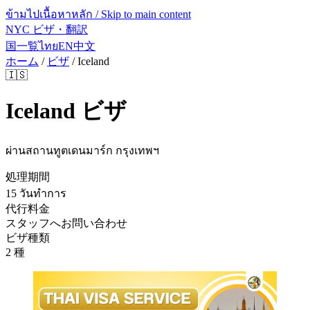
ข้ามไปเนื้อหาหลัก / Skip to main content
NYC ビザ・翻訳
国一覧
ไทย
EN
中文
ホーム
/
ビザ
/
Iceland
🇮🇸
Iceland
ビザ
ผ่านสถานทูตเดนมาร์ก กรุงเทพฯ
処理期間
15 วันทำการ
代行料金
スタッフへお問い合わせ
ビザ種類
2 種