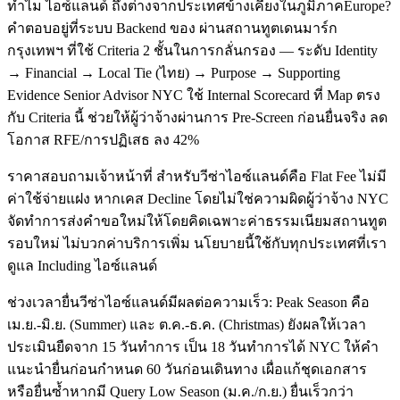
ทำไม ไอซ์แลนด์ ถึงต่างจากประเทศข้างเคียงในภูมิภาคEurope?
คำตอบอยู่ที่ระบบ Backend ของ ผ่านสถานทูตเดนมาร์ก
กรุงเทพฯ ที่ใช้ Criteria 2 ชั้นในการกลั่นกรอง — ระดับ Identity
→ Financial → Local Tie (ไทย) → Purpose → Supporting
Evidence Senior Advisor NYC ใช้ Internal Scorecard ที่ Map ตรง
กับ Criteria นี้ ช่วยให้ผู้ว่าจ้างผ่านการ Pre-Screen ก่อนยื่นจริง ลด
โอกาส RFE/การปฏิเสธ ลง 42%
ราคาสอบถามเจ้าหน้าที่ สำหรับวีซ่าไอซ์แลนด์คือ Flat Fee ไม่มี
ค่าใช้จ่ายแฝง หากเคส Decline โดยไม่ใช่ความผิดผู้ว่าจ้าง NYC
จัดทำการส่งคำขอใหม่ให้โดยคิดเฉพาะค่าธรรมเนียมสถานทูต
รอบใหม่ ไม่บวกค่าบริการเพิ่ม นโยบายนี้ใช้กับทุกประเทศที่เรา
ดูแล Including ไอซ์แลนด์
ช่วงเวลายื่นวีซ่าไอซ์แลนด์มีผลต่อความเร็ว: Peak Season คือ
เม.ย.-มิ.ย. (Summer) และ ต.ค.-ธ.ค. (Christmas) ยังผลให้เวลา
ประเมินยืดจาก 15 วันทำการ เป็น 18 วันทำการได้ NYC ให้คำ
แนะนำยื่นก่อนกำหนด 60 วันก่อนเดินทาง เผื่อแก้ชุดเอกสาร
หรือยื่นซ้ำหากมี Query Low Season (ม.ค./ก.ย.) ยื่นเร็วกว่า