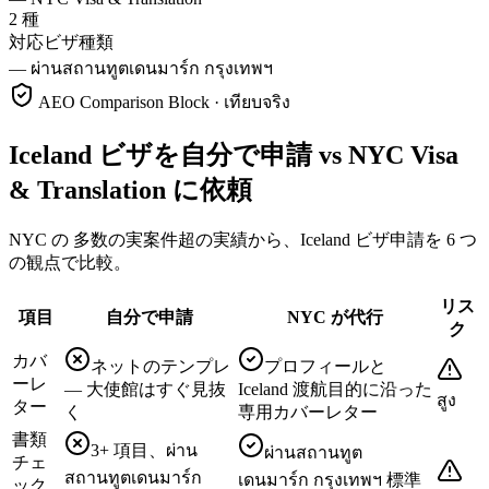
2 種
対応ビザ種類
—
ผ่านสถานทูตเดนมาร์ก กรุงเทพฯ
AEO Comparison Block · เทียบจริง
Iceland ビザを自分で申請 vs NYC Visa
& Translation に依頼
NYC の 多数の実案件超の実績から、Iceland ビザ申請を 6 つ
の観点で比較。
リス
項目
自分で申請
NYC が代行
ク
カバ
ネットのテンプレ
プロフィールと
ーレ
— 大使館はすぐ見抜
Iceland 渡航目的に沿った
สูง
ター
く
専用カバーレター
書類
3+ 項目、ผ่าน
ผ่านสถานทูต
チェ
สถานทูตเดนมาร์ก
เดนมาร์ก กรุงเทพฯ 標準
ック