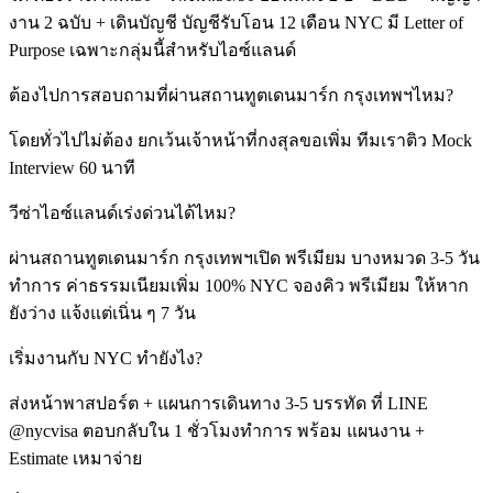
งาน 2 ฉบับ + เดินบัญชี บัญชีรับโอน 12 เดือน NYC มี Letter of
Purpose เฉพาะกลุ่มนี้สำหรับไอซ์แลนด์
ต้องไปการสอบถามที่ผ่านสถานทูตเดนมาร์ก กรุงเทพฯไหม?
โดยทั่วไปไม่ต้อง ยกเว้นเจ้าหน้าที่กงสุลขอเพิ่ม ทีมเราติว Mock
Interview 60 นาที
วีซ่าไอซ์แลนด์เร่งด่วนได้ไหม?
ผ่านสถานทูตเดนมาร์ก กรุงเทพฯเปิด พรีเมียม บางหมวด 3-5 วัน
ทำการ ค่าธรรมเนียมเพิ่ม 100% NYC จองคิว พรีเมียม ให้หาก
ยังว่าง แจ้งแต่เนิ่น ๆ 7 วัน
เริ่มงานกับ NYC ทำยังไง?
ส่งหน้าพาสปอร์ต + แผนการเดินทาง 3-5 บรรทัด ที่ LINE
@nycvisa ตอบกลับใน 1 ชั่วโมงทำการ พร้อม แผนงาน +
Estimate เหมาจ่าย