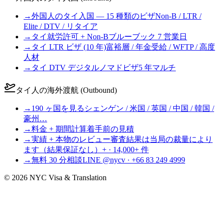
→
外国人のタイ入国 — 15 種類のビザ
Non-B / LTR /
Elite / DTV / リタイア
→
タイ就労許可 + Non-B
ブルーブック 7 営業日
→
タイ LTR ビザ (10 年)
富裕層 / 年金受給 / WFTP / 高度
人材
→
タイ DTV デジタルノマドビザ
5 年マルチ
タイ人の海外渡航 (Outbound)
→
190 ヶ国を見る
シェンゲン / 米国 / 英国 / 中国 / 韓国 /
豪州…
→
料金 + 期間計算
着手前の見積
→
実績 + 本物のレビュー
審査結果は当局の裁量により
ます（結果保証なし）+ · 14,000+ 件
→
無料 30 分相談
LINE @nycv · +66 83 249 4999
©
2026
NYC Visa & Translation