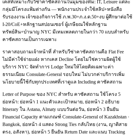
เคสที่เหมาะกับวีซ่าคาซัคสถานในมุมของทีม: IT, Leisure แต่ละ
กลุ่มมีโครงแฟ้มต่างกัน — พนักงานประจำใช้สลิป+หนังสือ
รับรองงาน เจ้าของกิจการใช้ ภ.พ.30+ภ.ง.ด.50+งบ ผู้ศึกษาต่อใช้
I-20/CoE+หลักฐานสปอนเซอร์ ผู้เกษียณใช้หลักฐาน
ทรัพย์สิน+บำนาญ NYC มีเทมเพลตภายในกว่า 70 แบบสำหรับ
คาซัคสถานเป็นการเฉพาะ
ราคาสอบถามเจ้าหน้าที่ สำหรับวีซ่าคาซัคสถานคือ Flat Fee
ไม่มีค่าใช้จ่ายแฝง หากเคส Decline โดยไม่ใช่ความผิดผู้ใช้
บริการ NYC จัดทำการ Lodge ใหม่ให้โดยคิดเฉพาะค่า
ธรรมเนียม Consulate-General รอบใหม่ ไม่บวกค่าบริการเพิ่ม
นโยบายนี้ใช้กับทุกประเทศที่เราดูแล Including คาซัคสถาน
Letter of Purpose ของ NYC สำหรับ คาซัคสถาน ใช้โครง 5
ย่อหน้า: ย่อหน้า 1 แนะตัวและเป้าหมาย, ย่อหน้า 2 อธิบาย
Itinerary ใน Astana, Almaty แบบวันต่อวัน, ย่อหน้า 3 ยืนยัน
Financial Capacity ตามเกณฑ์ Consulate-General of Kazakhstan ·
Bangkok, ย่อหน้า 4 แสดง Strong Ties กลับไทย (งาน, ญาติสาย
ตรง, อสังหา), ย่อหน้า 5 ยืนยัน Return Date และแนบ Tracking