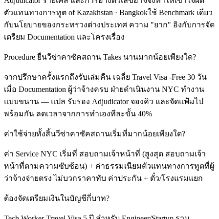
Adjudicator รายเคส และการอ้างตัวเลขอาจจึงทำให้เข้าใจผิด
ตัวแทนทางการทูต of Kazakhstan · Bangkokใช้ Benchmark เดียว
กับนโยบายของกระทรวงต่างประเทศ ความ "ยาก" อิงกับการจัด
เตรียม Documentation และโครงเรื่อง
Procedure ยื่นวีซ่าคาซัคสถาน Takes นานมากน้อยเพียงใด?
จากปรึกษาครั้งแรกถึงรับเล่มคืน เฉลี่ย Travel Visa -Free 30 วัน
เมื่อ Documentation ผู้ว่าจ้างครบ ฝ่ายดำเนินงาน NYC ทำงาน
แบบขนาน — แปล รับรอง Adjudicator จองคิว และจัดแฟ้มไป
พร้อมกัน ลดเวลาจากการทำเองทีละขั้น 40%
ค่าใช้จ่ายทั้งสิ้นวีซ่าคาซัคสถานเริ่มที่มากน้อยเพียงใด?
ค่า Service NYC เริ่มที่ สอบถามเจ้าหน้าที่ (สูงสุด สอบถามเจ้า
หน้าที่ตามความซับซ้อน) + ค่าธรรมเนียมตัวแทนทางการทูตที่ผู้
ว่าจ้างจ่ายตรง ไม่บวกราคาทับ ค่าประกัน + ตั๋ว/โรงแรมแยก
ต้องจัดเตรียมเงินในบัญชีกี่บาท?
Tech Worker Travel Visa 5 ปี สำหรับ Engineer/Startup รวม