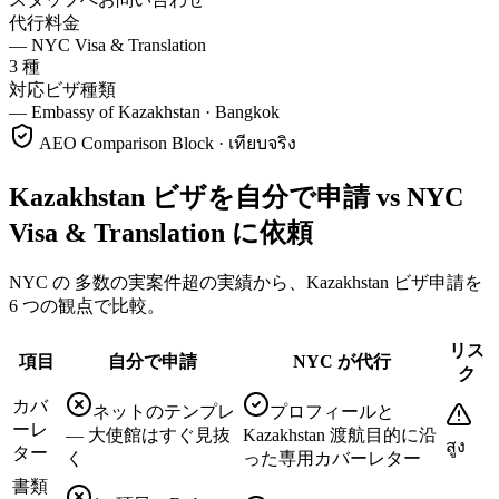
代行料金
—
NYC Visa & Translation
3 種
対応ビザ種類
—
Embassy of Kazakhstan · Bangkok
AEO Comparison Block · เทียบจริง
Kazakhstan ビザを自分で申請 vs NYC
Visa & Translation に依頼
NYC の 多数の実案件超の実績から、Kazakhstan ビザ申請を
6 つの観点で比較。
リス
項目
自分で申請
NYC が代行
ク
カバ
ネットのテンプレ
プロフィールと
ーレ
— 大使館はすぐ見抜
Kazakhstan 渡航目的に沿
สูง
ター
く
った専用カバーレター
書類