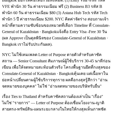
Bangkok ออกให้คนไทยรวมทั้งหมด: (1) Entry Visa -Free รหัส
VFE พำนัก 30 วัน ค่าธรรมเนียม ฟรี (2) Business B3 รหัส B
พำนัก 60 วัน ค่าธรรมเนียม $80 (3) Astana Hub Tech รหัส Tech
พำนัก 5 ปี ค่าธรรมเนียม $200. NYC คิดค่าจัดร่าง สอบถามเจ้า
หน้าที่ตามความซับซ้อนของหมวดที่เลือก Timeline ที่ Consulate-
General of Kazakhstan · Bangkokแจ้งคือ Entry Visa -Free 30 วัน
(ผล Approve เป็นดุลพินิจของ Consulate-General of Kazakhstan ·
Bangkok เราไม่รับประกันผล).
NYC ไม่ใช้เทมเพลต Letter of Purpose ตายตัวสำหรับคาซัค
สถาน — Senior Consultant สัมภาษณ์ผู้ใช้บริการ 30-45 นาทีก่อน
เขียน เพื่อให้จดหมายสะท้อนตัวจริง โครงพื้นฐานยึดที่กงสุลของ
Consulate-General of Kazakhstan · Bangkokคุ้นเคย แต่เนื้อหาใน
ย่อหน้าเปลี่ยนตามผู้ใช้บริการทุกราย ผลคือกงสุลรู้สึกว่า "อ่าน
จดหมายของบุคคล" ไม่ใช่ "อ่านจดหมายของบริษัทรับยื่น"
เรื่อง Ties to Thailand สำหรับคาซัคสถานต้องเล่าเป็น "เรื่อง"
ไม่ใช่ "รายการ" — Letter of Purpose ต้องเชื่อมโยงงาน-ญาติ
สายตรง-ทรัพย์สิน-แผนระยะกลางในไทยให้กงสุลเห็นภาพชัด