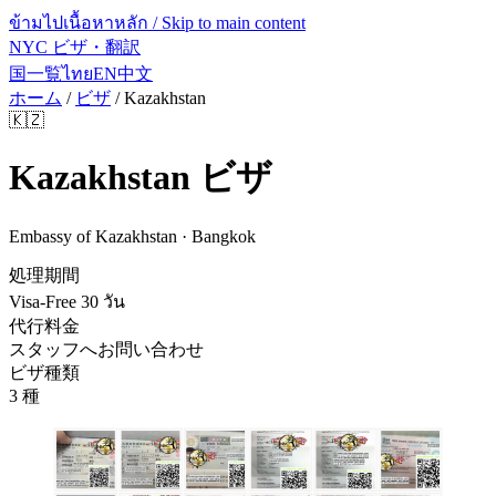
ข้ามไปเนื้อหาหลัก / Skip to main content
NYC ビザ・翻訳
国一覧
ไทย
EN
中文
ホーム
/
ビザ
/
Kazakhstan
🇰🇿
Kazakhstan
ビザ
Embassy of Kazakhstan · Bangkok
処理期間
Visa-Free 30 วัน
代行料金
スタッフへお問い合わせ
ビザ種類
3 種