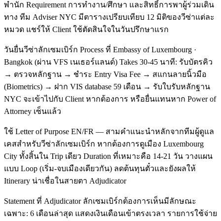
พำนัก Requirement การทำงาน/ศึกษา และสิทธิ์การพาผู้ร่วมเดิน
ทาง ทีม Adviser NYC มีตารางเปรียบเทียบ 12 มิติของวีซ่าแต่ละ
หมวด แชร์ให้ Client ใช้ตัดสินใจในวันปรึกษาแรก
วันยื่นวีซ่าลักเซมเบิร์ก Process ที่ Embassy of Luxembourg ·
Bangkok (ผ่าน VFS เนเธอร์แลนด์) Takes 30-45 นาที: รับบัตรคิว
→ ตรวจหลักฐาน → ชำระ Entry Visa Fee → สแกนลายนิ้วมือ
(Biometrics) → ฝาก VIS database 59 เดือน → รับใบรับหลักฐาน
NYC จะเข้าไปกับ Client หากต้องการ หรือยื่นแทนหาก Power of
Attorney เซ็นแล้ว
ใช้ Letter of Purpose EN/FR — สามคำแนะนำหลักจากทีมผู้ดูแล
เคสสำหรับวีซ่าลักเซมเบิร์ก หากต้องการดูเมือง Luxembourg
City ทั้งสิ้นใน Trip เดียว Duration ที่เหมาะคือ 14-21 วัน วางแผน
แบบ Loop (เริ่ม-จบเมืองเดียวกัน) ลดต้นทุนตั๋วและยังผลให้
Itinerary น่าเชื่อในสายตา Adjudicator
Statement ที่ Adjudicator ลักเซมเบิร์กต้องการเห็นมีลักษณะ
เฉพาะ: 6 เดือนล่าสุด แสดงเงินเดือนเข้าตรงเวลา รายการใช้จ่าย