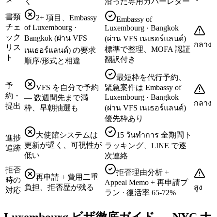
く
沿った専用カバーレター
書類
2+ 項目、Embassy
Embassy of
チェ
of Luxembourg ·
Luxembourg · Bangkok
ック
Bangkok (ผ่าน VFS
(ผ่าน VFS เนเธอร์แลนด์)
กลาง
リス
標準で整理、MOFA 認証
เนเธอร์แลนด์) の要求
ト
翻訳付き
順序/形式と相違
最短枠を代行予約、
予
VFS を自分で予約
緊急案件は Embassy of
約・
Luxembourg · Bangkok
— 数週間先まで満
กลาง
提出
枠、早朝抽選も
(ผ่าน VFS เนเธอร์แลนด์)
優先枠あり
大使館システムは
15 วันทำการ 全期間ト
進捗
更新が遅く、可視性が
ラッキング、LINE で逐
追跡
低い
次連絡
拒否
拒否理由分析 +
再申請 + 費用二重
時の
Appeal Memo + 再申請プ
負担、拒否歴が残る
สูง
対応
ラン · 復活率 65-72%