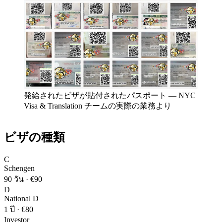
発給されたビザが貼付されたパスポート
—
NYC
Visa & Translation チームの実際の業務より
ビザの種類
C
Schengen
90 วัน
·
€90
D
National D
1 ปี
·
€80
Investor