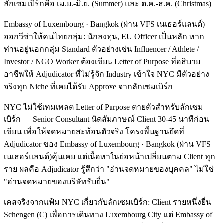
ลักเซมเบิร์กคือ เม.ย.-มิ.ย. (Summer) และ ต.ค.-ธ.ค. (Christmas)
Embassy of Luxembourg · Bangkok (ผ่าน VFS เนเธอร์แลนด์)
ออกวีซ่าให้คนไทยกลุ่ม: นักลงทุน, EU Officer เป็นหลัก หาก
ท่านอยู่นอกกลุ่ม Standard ตัวอย่างเช่น Influencer / Athlete /
Investor / NGO Worker ต้องเขียน Letter of Purpose ที่อธิบาย
อาชีพให้ Adjudicator ที่ไม่รู้จัก Industry เข้าใจ NYC มีตัวอย่าง
จริงทุก Niche ที่เคยได้รับ Approve จากลักเซมเบิร์ก
NYC ไม่ใช้เทมเพลต Letter of Purpose ตายตัวสำหรับลักเซม
เบิร์ก — Senior Consultant นัดสัมภาษณ์ Client 30-45 นาทีก่อน
เขียน เพื่อให้จดหมายสะท้อนตัวจริง โครงพื้นฐานยึดที่
Adjudicator ของ Embassy of Luxembourg · Bangkok (ผ่าน VFS
เนเธอร์แลนด์)คุ้นเคย แต่เนื้อหาในย่อหน้าเปลี่ยนตาม Client ทุก
ราย ผลคือ Adjudicator รู้สึกว่า "อ่านจดหมายของบุคคล" ไม่ใช่
"อ่านจดหมายของบริษัทรับยื่น"
เคสจริงจากแฟ้ม NYC เกี่ยวกับลักเซมเบิร์ก: Client รายหนึ่งยื่น
Schengen (C) เพื่อการเดินทาง Luxembourg City แต่ Embassy of