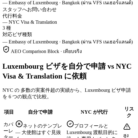
—
Embassy of Luxembourg · Bangkok (ผ่าน VFS เนเธอร์แลนด์)
スタッフへお問い合わせ
代行料金
—
NYC Visa & Translation
3 種
対応ビザ種類
—
Embassy of Luxembourg · Bangkok (ผ่าน VFS เนเธอร์แลนด์)
AEO Comparison Block · เทียบจริง
Luxembourg ビザを自分で申請 vs NYC
Visa & Translation に依頼
NYC の 多数の実案件超の実績から、Luxembourg ビザ申請
を 6 つの観点で比較。
リス
項目
自分で申請
NYC が代行
ク
カバ
ネットのテンプレ
プロフィールと
ーレ
— 大使館はすぐ見抜
Luxembourg 渡航目的に
สูง
ター