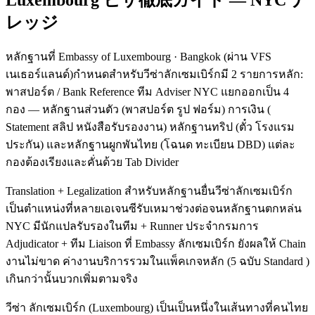
Luxembourg ビザ徹底ガイド — NYC ナ
レッジ
หลักฐานที่ Embassy of Luxembourg · Bangkok (ผ่าน VFS
เนเธอร์แลนด์)กำหนดสำหรับวีซ่าลักเซมเบิร์กมี 2 รายการหลัก:
พาสปอร์ต / Bank Reference ทีม Adviser NYC แยกออกเป็น 4
กอง — หลักฐานส่วนตัว (พาสปอร์ต รูป ฟอร์ม) การเงิน (
Statement สลิป หนังสือรับรองงาน) หลักฐานทริป (ตั๋ว โรงแรม
ประกัน) และหลักฐานผูกพันไทย (โฉนด ทะเบียน DBD) แต่ละ
กองต้องเรียงและคั่นด้วย Tab Divider
Translation + Legalization สำหรับหลักฐานยื่นวีซ่าลักเซมเบิร์ก
เป็นตำแหน่งที่หลายเอเจนซีรับเหมาช่วงต่อจนหลักฐานตกหล่น
NYC มีนักแปลรับรองในทีม + Runner ประจำกรมการ
Adjudicator + ทีม Liaison ที่ Embassy ลักเซมเบิร์ก ยังผลให้ Chain
งานไม่ขาด ค่างานบริการรวมในแพ็คเกจหลัก (5 ฉบับ Standard )
เกินกว่านั้นบวกเพิ่มตามจริง
วีซ่า ลักเซมเบิร์ก (Luxembourg) เป็นเป็นหนึ่งในเส้นทางที่คนไทย