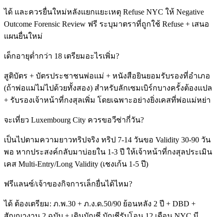
ได้ และควรยื่นใหม่หลังแยกแยะเหตุ Refuse NYC ให้ Negative
Outcome Forensic Review ฟรี ระบุมาตราที่ถูกใช้ Refuse + เสนอ
แผนยื่นใหม่
เด็กอายุต่ำกว่า 18 เตรียมอะไรเพิ่ม?
สูติบัตร + บัตรประชาชนพ่อแม่ + หนังสือยินยอมรับรองที่อำเภอ
(ถ้าพ่อแม่ไม่ไปด้วยทั้งสอง) สำหรับลักเซมเบิร์กบางครั้งต้องแปล
+ รับรองเจ้าหน้าที่กงสุลเพิ่ม โดยเฉพาะอย่างยิ่งเคสที่พ่อแม่หย่า
จะเที่ยว Luxembourg City ควรขอวีซ่ากี่วัน?
เป็นไปตามความยาวทริปจริง ทริป 7-14 วันขอ Validity 30-90 วัน
พอ หากประสงค์กลับมาบ่อยใน 1-3 ปี ให้เจ้าหน้าที่กงสุลประเมิน
เคส Multi-Entry/Long Validity (เชงเก้น 1-5 ปี)
ฟรีแลนซ์/เจ้าของกิจการเล็กยื่นได้ไหม?
ได้ ต้องเตรียม: ภ.พ.30 + ภ.ง.ด.50/90 ย้อนหลัง 2 ปี + DBD +
สัญญางาน 2 ฉบับ + เดินบัญชี บัญชีรับโอน 12 เดือน NYC มี