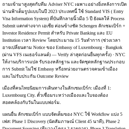
ถามเข้ามาสูงสุดกับทีม Adviser NYC เฉพาะอย่างยิ่งหลังการเปิด
น่านฟ้าเต็มรูปแบบในปี 2023 ประเทศนี้ ใช้ Standard VIS ( Entry
Visa Information System) ที่บันทึกลายนิ้วมือ 5 ปี ยังผลให้ Process
Submit แตกต่างจาก เอเชีย ค่อนข้างชัด Schengen ลักเซมเบิร์ก +
Investor Residence Permit สำหรับ Private Banking และ EU
Institution เวลา Review โดยประมาณ 15 วันทำการ (ช่วงเวลา
อาจเปลี่ยนตาม Notice ของ Embassy of Luxembourg · Bangkok
(ผ่าน VFS เนเธอร์แลนด์) — Verify ล่าสุดก่อนยื่นทุกครั้ง) · NYC
ให้งานบริการแปล รับรองหลักฐาน และจัดชุดหลักฐานประกอบ
การ Submit ไม่ใช่ Embassy หรือหน่วยงานตรวจคนเข้าเมือง
และไม่รับประกัน Outcome Review
เมืองที่คนไทยนิยมการเดินทางในลักเซมเบิร์ก: เมืองที่ 1:
Luxembourg City. ตั๋วเชื่อมระหว่างเมืองและใบจองต้อง
สอดคล้องกับวันในแบบฟอร์ม.
แผนยื่น ลักเซมเบิร์ก แบบจัดเต็มของ NYC ใช้ Workflow แบ่ง 5
เฟส: Phase 1 Discovery (นัดสัมภาษณ์ Client 45 นาที), Phase 2
Document Sourcing (ทีมวางโครง 2 รายการ), Phase 3 Translation