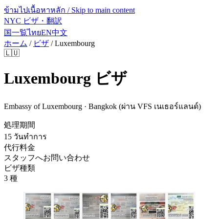
ข้ามไปเนื้อหาหลัก / Skip to main content
NYC ビザ・翻訳
国一覧
ไทย
EN
中文
ホーム
/
ビザ
/
Luxembourg
🇱🇺
Luxembourg
ビザ
Embassy of Luxembourg · Bangkok (ผ่าน VFS เนเธอร์แลนด์)
処理期間
15 วันทำการ
代行料金
スタッフへお問い合わせ
ビザ種類
3 種