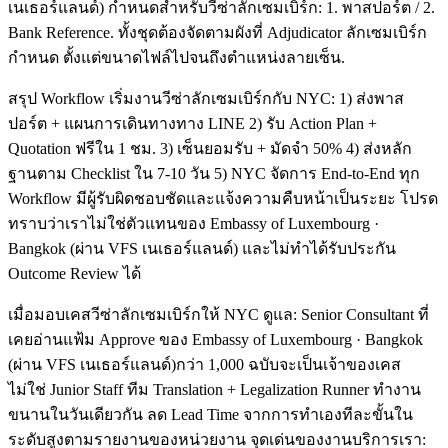
เนเธอร์แลนด์) กำหนดสำหรับวีซ่าลักเซมเบิร์ก: 1. พาสปอร์ต / 2.
Bank Reference. ทั้งชุดต้องจัดตามผังที่ Adjudicator ลักเซมเบิร์ก
กำหนด ตั้งแต่ขนาดไฟล์ไปจนถึงตำแหน่งลายเซ็น.
สรุป Workflow เริ่มงานวีซ่าลักเซมเบิร์กกับ NYC: 1) ส่งพาส
ปอร์ต + แผนการเดินทางทาง LINE 2) รับ Action Plan +
Quotation ฟรีใน 1 ชม. 3) เซ็นยอมรับ + มัดจำ 50% 4) ส่งหลัก
ฐานตาม Checklist ใน 7-10 วัน 5) NYC จัดการ End-to-End ทุก
Workflow มีผู้รับผิดชอบชัดและแจ้งความคืบหน้าเป็นระยะ โปรด
ทราบว่าเราไม่ใช่ตัวแทนของ Embassy of Luxembourg ·
Bangkok (ผ่าน VFS เนเธอร์แลนด์) และไม่ทำได้รับประกัน
Outcome Review ได้
เมื่อมอบเคสวีซ่าลักเซมเบิร์กให้ NYC ดูแล: Senior Consultant ที่
เคยอ่านแฟ้ม Approve ของ Embassy of Luxembourg · Bangkok
(ผ่าน VFS เนเธอร์แลนด์)กว่า 1,000 ฉบับจะเป็นเจ้าของเคส
ไม่ใช่ Junior Staff ทีม Translation + Legalization Runner ทำงาน
ขนานในวันเดียวกัน ลด Lead Time จากการทำเองทีละขั้นใน
ระดับสูงตามรายงานของหน่วยงาน จุดเด่นของงานบริการเรา: