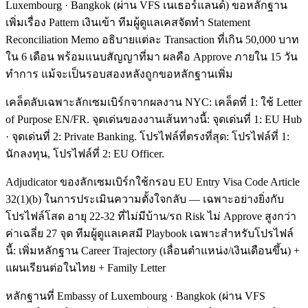
Luxembourg · Bangkok (ผ่าน VFS เนเธอร์แลนด์) ขอหลักฐาน
เพิ่มเรื่อง Pattern เงินเข้า ทีมผู้ดูแลเคสจัดทำ Statement
Reconciliation Memo อธิบายแต่ละ Transaction ที่เกิน 50,000 บาท
ใน 6 เดือน พร้อมแนบสัญญาที่มา ผลคือ Approve ภายใน 15 วัน
ทำการ แม้จะเป็นรอบสองหลังถูกขอหลักฐานเพิ่ม
เคล็ดลับเฉพาะลักเซมเบิร์กจากผลงาน NYC: เคล็ดที่ 1: ใช้ Letter
of Purpose EN/FR. จุดเด่นของงานเส้นทางนี้: จุดเด่นที่ 1: EU Hub
· จุดเด่นที่ 2: Private Banking. โปรไฟล์ที่ตรงที่สุด: โปรไฟล์ที่ 1:
นักลงทุน, โปรไฟล์ที่ 2: EU Officer.
Adjudicator ของลักเซมเบิร์กใช้กรอบ EU Entry Visa Code Article
32(1)(b) ในการประเมินความตั้งใจกลับ — เฉพาะอย่างยิ่งกับ
โปรไฟล์โสด อายุ 22-32 ที่ไม่มีบ้าน/รถ Risk ไม่ Approve สูงกว่า
ค่าเฉลี่ย 27 จุด ทีมผู้ดูแลเคสมี Playbook เฉพาะสำหรับโปรไฟล์
นี้: เพิ่มหลักฐาน Career Trajectory (เลื่อนตำแหน่ง/เงินเดือนขึ้น) +
แผนเรียนต่อในไทย + Family Letter
หลักฐานที่ Embassy of Luxembourg · Bangkok (ผ่าน VFS