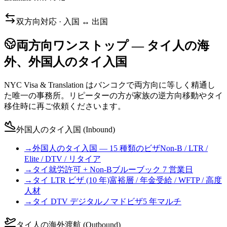
双方向対応 · 入国 ↔ 出国
両方向ワンストップ — タイ人の海
外、外国人のタイ入国
NYC Visa & Translation はバンコクで両方向に等しく精通し
た唯一の事務所。リピーターの方が家族の逆方向移動やタイ
移住時に再ご依頼くださいます。
外国人のタイ入国 (Inbound)
→
外国人のタイ入国 — 15 種類のビザ
Non-B / LTR /
Elite / DTV / リタイア
→
タイ就労許可 + Non-B
ブルーブック 7 営業日
→
タイ LTR ビザ (10 年)
富裕層 / 年金受給 / WFTP / 高度
人材
→
タイ DTV デジタルノマドビザ
5 年マルチ
タイ人の海外渡航 (Outbound)