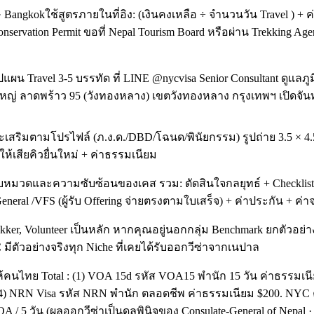
angkokใช้สูตรภายในที่อิง: (เงินคงเหลือ ÷ จำนวนวัน Travel ) + ค่
vation Permit ขอที่ Nepal Tourism Board หรือผ่าน Trekking Agency 
ุปแผน Travel 3-5 บรรทัด ที่ LINE @nycvisa Senior Consultant ดู
หญ่ ลาดพร้าว 95 (วังทองหลาง) เขตวังทองหลาง กรุงเทพฯ เปิดจันท
และเสริมตามโปรไฟล์ (ภ.ง.ด./DBD/โฉนด/พินัยกรรม) รูปถ่าย 3.5 
ห้เสียคิวยื่นใหม่ + ค่าธรรมเนียม
งกับหมวดและความซับซ้อนของเคส รวม: ตัดสินใจกลยุทธ์ + Checklist 
General /VFS (ผู้รับ Offering จ่ายตรงตามใบเสร็จ) + ค่าประกัน + 
ker, Volunteer เป็นหลัก หากคุณอยู่นอกกลุ่ม Benchmark ยกตัวอย่างเช
NYC มีตัวอย่างจริงทุก Niche ที่เคยได้รับออกวีซ่าจากเนปาล
ให้คนไทย Total : (1) VOA 15d รหัส VOA15 พำนัก 15 วัน ค่าธรรมเ
 (4) NRN Visa รหัส NRN พำนัก ตลอดชีพ ค่าธรรมเนียม $200. NYC
OA / 5 วัน (ผลออกวีซ่าเป็นดุลพินิจของ Consulate-General of Nepal 