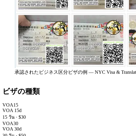
承認されたビジネス区分ビザの例
—
NYC Visa & Tr
ビザの種類
VOA15
VOA 15d
15 วัน
·
$30
VOA30
VOA 30d
30 วัน
·
$50