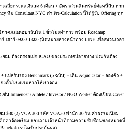
าเฉลี่ยกระแสเงินสด 6 เดือน + อัตราส่วนสินทรัพย์ต่อหนี้สิน หาก
ทีม Consultant NYC ทำ Pre-Calculation นี้ให้ผู้รับ Offering ทุก
แลภูมิภาคAsiaตอบกลับใน 1 ชั่วโมงทำการ พร้อม Roadmap +
ร์-เสาร์ 09:00-18:00 (นัดหมายล่วงหน้าทาง LINE เพื่อสงวนเวลา
× 4.5 ซม. ต้องตรงสเปก ICAO ของประเทศปลายทาง ประกันต้อง
+ แปลรับรอง Benchmark (5 ฉบับ) + เดิน Adjudicator + จองคิว +
ค่าจองตั๋ว/โรงแรมหากให้เราจอง
่น Influencer / Athlete / Investor / NGO Worker ต้องเขียน Cover
นียม $30 (2) VOA 30d รหัส VOA30 พำนัก 30 วัน ค่าธรรมเนียม
 คิดค่าจัดเตรียม สอบถามเจ้าหน้าที่ตามความซับซ้อนของหมวดที่
· Bangkok เราไม่รับประกันผล).