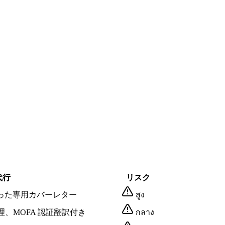
代行
リスク
に沿った専用カバーレター
สูง
 標準で整理、MOFA 認証翻訳付き
กลาง