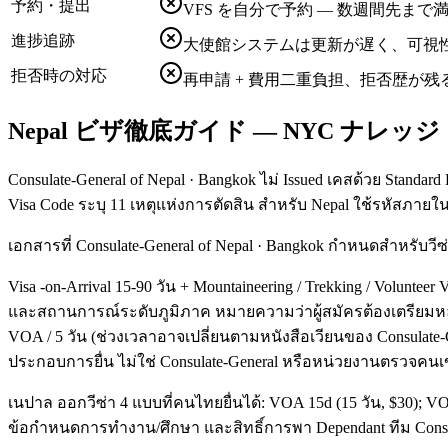
予約・提出
VFS を自分で予約 — 数週間先ま
進捗追跡
大使館システムは更新が遅く、可視
拒否時の対応
再申請 + 費用二重負担、拒否歴が残
Nepal ビザ徹底ガイド — NYC ナレッジ
Consulate-General of Nepal · Bangkok ไม่ Issued เคสด้วย Standard 
Visa Code ระบุ 11 เหตุแห่งการตัดสิน สำหรับ Nepal ใช้รหัสภายในข
เอกสารที่ Consulate-General of Nepal · Bangkok กำหนดสำหรับวีซ
Visa -on-Arrival 15-90 วัน + Mountaineering / Trekking / Volun
และสถานการณ์ระดับภูมิภาค หมายความว่าผู้สมัครต้องเตรียมหล
VOA / 5 วัน (ช่วงเวลาอาจเปลี่ยนตามหนังสือเวียนของ Consulate
ประกอบการยื่น ไม่ใช่ Consulate-General หรือหน่วยงานตรวจคน
เนปาล ออกวีซ่า 4 แบบที่คนไทยยื่นได้: VOA 15d (15 วัน, $30); VO
ข้อกำหนดการทำงาน/ศึกษา และสิทธิ์การพา Dependant ทีม Consult