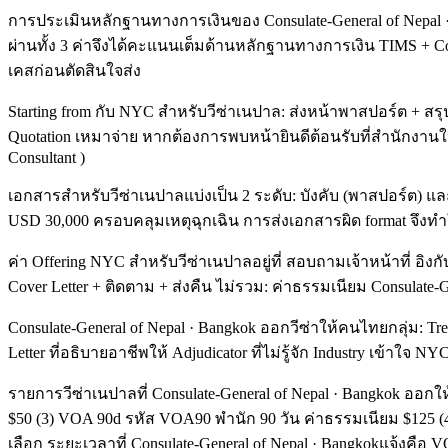
การประเมินหลักฐานทางการเงินของ Consulate-General of Nepal · B
ผ่านทั้ง 3 ค่าจึงได้คะแนนเต็มด้านหลักฐานทางการเงิน TIMS + Conser
เคสก่อนตัดสินใจส่ง
Starting from กับ NYC สำหรับวีซ่าเนปาล: ส่งหน้าพาสปอร์ต + สร
Quotation เหมาจ่าย หากต้องการพบหน้ายินดีต้อนรับที่สำนักงานใ
Consultant )
เอกสารสำหรับวีซ่าเนปาลแบ่งเป็น 2 ระดับ: บังคับ (พาสปอร์ต) 
USD 30,000 ครอบคลุมเหตุฉุกเฉิน การส่งเอกสารผิด format จึงทำใ
ค่า Offering NYC สำหรับวีซ่าเนปาลอยู่ที่ สอบถามเจ้าหน้าที่ อิ
Cover Letter + ติดตาม + ส่งคืน ไม่รวม: ค่าธรรมเนียม Consulate-
Consulate-General of Nepal · Bangkok ออกวีซ่าให้คนไทยกลุ่ม: Trek
Letter ที่อธิบายอาชีพให้ Adjudicator ที่ไม่รู้จัก Industry เข้าใจ 
รายการวีซ่าเนปาลที่ Consulate-General of Nepal · Bangkok ออก
$50 (3) VOA 90d รหัส VOA90 พำนัก 90 วัน ค่าธรรมเนียม $125
เลือก ระยะเวลาที่ Consulate-General of Nepal · Bangkokแจ้งคือ V