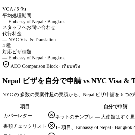
VOA / 5 วัน
平均処理期間
—
Embassy of Nepal · Bangkok
スタッフへお問い合わせ
代行料金
—
NYC Visa & Translation
4 種
対応ビザ種類
—
Embassy of Nepal · Bangkok
AEO Comparison Block · เทียบจริง
Nepal ビザを自分で申請 vs NYC Visa & T
NYC の 多数の実案件超の実績から、Nepal ビザ申請を 6 
項目
自分で申請
カバーレター
ネットのテンプレ — 大使館はすぐ
書類チェックリスト
1+ 項目、Embassy of Nepal · Ba