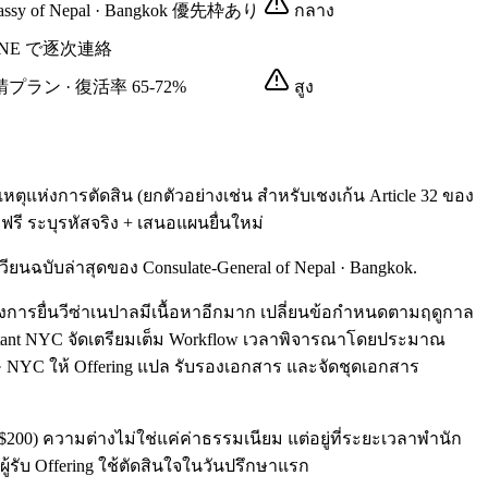
f Nepal · Bangkok 優先枠あり
กลาง
LINE で逐次連絡
請プラン · 復活率 65-72%
สูง
หัสเหตุแห่งการตัดสิน (ยกตัวอย่างเช่น สำหรับเชงเก้น Article 32 ของ
 ฟรี ระบุรหัสจริง + เสนอแผนยื่นใหม่
ียนฉบับล่าสุดของ Consulate-General of Nepal · Bangkok.
ามจริงการยื่นวีซ่าเนปาลมีเนื้อหาอีกมาก เปลี่ยนข้อกำหนดตามฤดูกาล
ltant NYC จัดเตรียมเต็ม Workflow เวลาพิจารณาโดยประมาณ
) · NYC ให้ Offering แปล รับรองเอกสาร และจัดชุดเอกสาร
 $200) ความต่างไม่ใช่แค่ค่าธรรมเนียม แต่อยู่ที่ระยะเวลาพำนัก
้รับ Offering ใช้ตัดสินใจในวันปรึกษาแรก