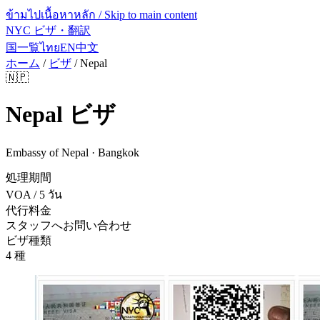
ข้ามไปเนื้อหาหลัก / Skip to main content
NYC ビザ・翻訳
国一覧
ไทย
EN
中文
ホーム
/
ビザ
/
Nepal
🇳🇵
Nepal
ビザ
Embassy of Nepal · Bangkok
処理期間
VOA / 5 วัน
代行料金
スタッフへお問い合わせ
ビザ種類
4 種