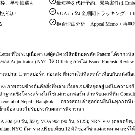
で満枠、早朝抽選も
最短枠を代行予約、緊急案件は Embassy o
性が低い
VOA / 5 วัน 全期間トラッキング、
る
拒否理由分析 + Appeal Memo + 再申
Letter ที่ไม่ระบุเนื้อหา แต่ผู้สมัครมีสิทธิถอดรหัส Pattern ได้จากร
อง Adjudicator ) NYC ให้ Offering การไม่ Issued Forensic Review
่าเนปาล: 1. พาสปอร์ต. ก่อนส่ง ทีมงานไล่ทีละหน้าเทียบกับหนังสือเว
teer Visa ภาพรวมข้างต้นคือสิ่งที่หลายเว็บเอเจนซีหยุดอยู่ แต่ในคว
ักฐานเชิงโครงสร้างไม่ใช่แค่กรอกฟอร์ม สำหรับเคสที่ทีม Consu
-General of Nepal · Bangkok — ตรวจสอบ ล่าสุดก่อนยื่นในทุกกรณี
เข้าเมือง และไม่รับประกันผลการพิจารณา
A 30d (30 วัน, $50); VOA 90d (90 วัน, $125); NRN Visa (ตลอดชีพ,
ant NYC มีตารางเปรียบเทียบ 12 มิติของวีซ่าแต่ละหมวด แชร์ให้ผู