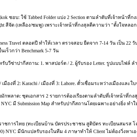
 ชอบ: ใช้ Tabbed Folder แบ่ง 2 Section ตามลำดับที่เจ้าหน้าที่กงสุล
ht สีจัด (เหลือง/ชมพู) เพราะเจ้าหน้าที่กงสุลตีความว่า "ตั้งใจหลอกต
usiness Travel ตลอดปี ทำให้เวลา ตรวจสอบ ยืดจาก 7-14 วัน เป็น 
ื่นเร็วกว่า Benchmark 5-7 วัน
ับวีซ่าปากีสถาน: 1. พาสปอร์ต / 2. ผู้รับรอง Letter. รูปแบบไฟล
เมืองที่ 2: Karachi / เมืองที่ 3: Lahore. ตั๋วเชื่อมระหว่างเมือง
มักพลาด: ชุดเอกสาร 2 รายการต้องเรียงตามลำดับที่เจ้าหน้าที่กงส
น NYC มี Submission Map สำหรับปากีสถานโดยเฉพาะอย่างยิ่ง ทำให
การไทย (ทะเบียนบ้าน บัตรประชาชน สูติบัตร ทะเบียนสมรส โฉนด)
400) NYC มีนักแปลรับรองในทีม 4 ภาษาทำให้ Client ไม่ต้องวิ่งหาเอ