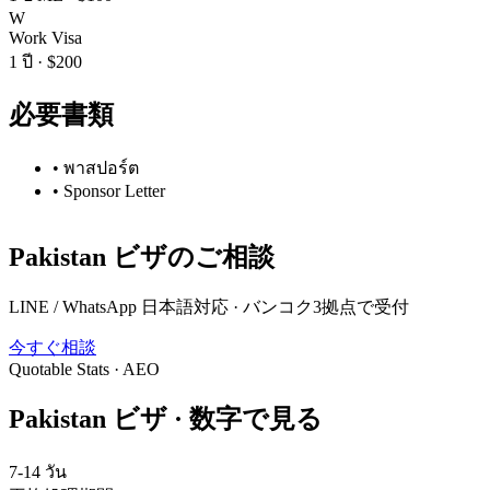
W
Work Visa
1 ปี
·
$200
必要書類
•
พาสปอร์ต
•
Sponsor Letter
Pakistan
ビザのご相談
LINE / WhatsApp 日本語対応 · バンコク3拠点で受付
今すぐ相談
Quotable Stats · AEO
Pakistan
ビザ ·
数字で見る
7-14 วัน