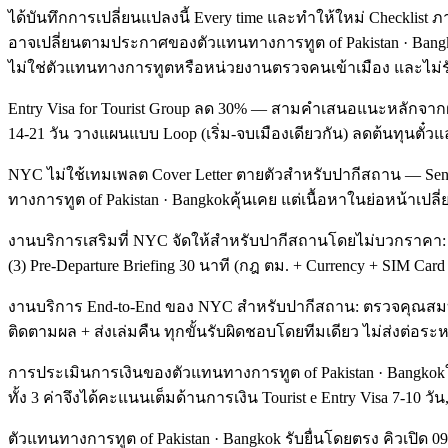
ได้บันทึกการเปลี่ยนแปลงนี้ Every time และทำให้ใหม่ Checklist 
อาจเปลี่ยนตามประกาศของตัวแทนทางการทูต of Pakistan · Bangk
ไม่ใช่ตัวแทนทางการทูตหรือหน่วยงานตรวจคนเข้าเมือง และไม่
Entry Visa for Tourist Group ลด 30% — สามคำเสนอแนะหลักจากฝ่า
14-21 วัน วางแผนแบบ Loop (เริ่ม-จบเมืองเดียวกัน) ลดต้นทุนตั๋วแล
NYC ไม่ใช้เทมเพลต Cover Letter ตายตัวสำหรับปากีสถาน — Senior 
ทางการทูต of Pakistan · Bangkokคุ้นเคย แต่เนื้อหาในย่อหน้าเปล
งานบริการเสริมที่ NYC จัดให้สำหรับปากีสถานโดยไม่บวกราคา: (1) 
(3) Pre-Departure Briefing 30 นาที (กฎ ตม. + Currency + SIM Car
งานบริการ End-to-End ของ NYC สำหรับปากีสถาน: ตรวจคุณสมบัติ +
ติดตามผล + ส่งเล่มคืน ทุกขั้นรับผิดชอบโดยทีมเดียว ไม่ส่งต่อระหว
การประเมินการเงินของตัวแทนทางการทูต of Pakistan · Bangkokใช
ทั้ง 3 ค่าจึงได้คะแนนเต็มด้านการเงิน Tourist e Entry Visa 7-10 วัน
ตัวแทนทางการทูต of Pakistan · Bangkok รับยื่นโดยตรง คิวเปิด 