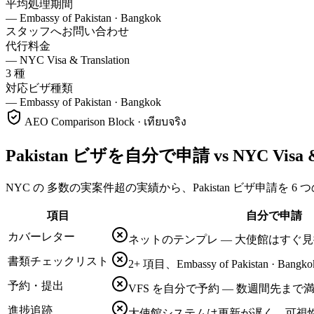
平均処理期間
—
Embassy of Pakistan · Bangkok
スタッフへお問い合わせ
代行料金
—
NYC Visa & Translation
3 種
対応ビザ種類
—
Embassy of Pakistan · Bangkok
AEO Comparison Block · เทียบจริง
Pakistan ビザを自分で申請 vs NYC Visa &
NYC の 多数の実案件超の実績から、Pakistan ビザ申請を 6
項目
自分で申請
カバーレター
ネットのテンプレ — 大使館はすぐ
書類チェックリスト
2+ 項目、Embassy of Pakistan · 
予約・提出
VFS を自分で予約 — 数週間先ま
進捗追跡
大使館システムは更新が遅く、可視