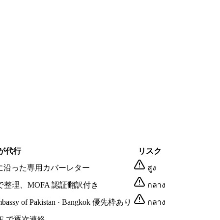
 が代行
リスク
航目的に沿った専用カバーレター
สูง
gkok 標準で整理、MOFA 認証翻訳付き
กลาง
of Pakistan · Bangkok 優先枠あり
กลาง
NE で逐次連絡