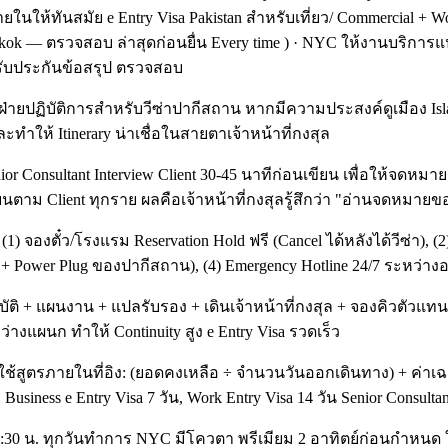
ภายในให้ทันสมัย e Entry Visa Pakistan สำหรับเที่ยว/ Commercial 
ok — ตรวจสอบ ล่าสุดก่อนยื่น Every time ) · NYC ให้งานบริกา
รับประกันข้อสรุป ตรวจสอบ
ยปฏิบัติการสำหรับวีซ่าปากีสถาน หากมีความประสงค์ดูเมือง Islama
ะทำให้ Itinerary น่าเชื่อในสายตาเจ้าหน้าที่กงสุล
Consultant Interview Client 30-45 นาทีก่อนเขียน เพื่อให้จดหมาย
ี่ยนตาม Client ทุกราย ผลคือเจ้าหน้าที่กงสุลรู้สึกว่า "อ่านจดหมาย
จองตั๋ว/โรงแรม Reservation Hold ฟรี (Cancel ได้หลังได้วีซ่า), (
d + Power Plug ของปากีสถาน), (4) Emergency Hotline 24/7 ระหว่างอ
 แผนงาน + แปลรับรอง + เดินเจ้าหน้าที่กงสุล + จองคิวตัวแทนทางก
่างแผนก ทำให้ Continuity สูง e Entry Visa รวดเร็ว
้สูตรภายในที่อิง: (ยอดคงเหลือ ÷ จำนวนวันออกเดินทาง) + ค่าเฉลี
, Business e Entry Visa 7 วัน, Work Entry Visa 14 วัน Senior Consul
09:30 น. ทุกวันทำการ NYC มีโควตา พรีเมียม 2 อาทิตย์ก่อนกำหนด ใ