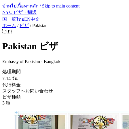
ข้ามไปเนื้อหาหลัก / Skip to main content
NYC ビザ・翻訳
国一覧
ไทย
EN
中文
ホーム
/
ビザ
/
Pakistan
🇵🇰
Pakistan
ビザ
Embassy of Pakistan · Bangkok
処理期間
7-14 วัน
代行料金
スタッフへお問い合わせ
ビザ種類
3 種