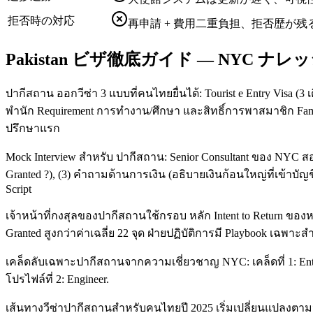
拒否時の対応
再申請 + 費用二重負担、拒否歴が残
Pakistan ビザ徹底ガイド — NYC ナレ
ปากีสถาน ออกวีซ่า 3 แบบที่คนไทยยื่นได้: Tourist e Entry Visa (3 เ
พำนัก Requirement การทำงาน/ศึกษา และสิทธิ์การพาสมาชิก Family
ปรึกษาแรก
Mock Interview สำหรับ ปากีสถาน: Senior Consultant ของ NYC สอน
Granted ?), (3) คำถามด้านการเงิน (อธิบายเงินก้อนใหญ่ที่เข้าบัญช
Script
เจ้าหน้าที่กงสุลของปากีสถานใช้กรอบ หลัก Intent to Return ของ
Granted สูงกว่าค่าเฉลี่ย 22 จุด ฝ่ายปฏิบัติการมี Playbook เฉพาะส
เคล็ดลับเฉพาะปากีสถานจากความเชี่ยวชาญ NYC: เคล็ดที่ 1: Entry Vis
โปรไฟล์ที่ 2: Engineer.
เส้นทางวีซ่าปากีสถานสำหรับคนไทยปี 2025 เริ่มเปลี่ยนแปลงตามนโ