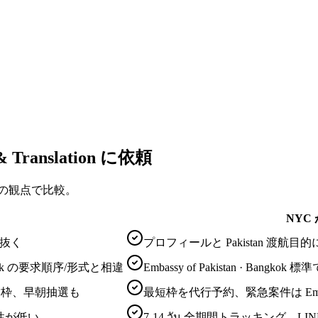
 Translation に依頼
 つの観点で比較。
NYC
見抜く
プロフィールと Pakistan 渡
Bangkok の要求順序/形式と相違
Embassy of Pakistan · Ban
で満枠、早朝抽選も
最短枠を代行予約、緊急案件は Embassy 
性が低い
7-14 วัน 全期間トラッキング、LI