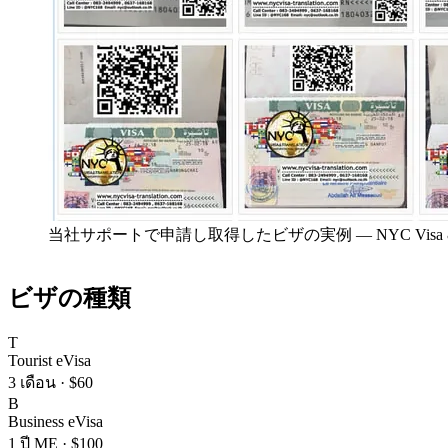
当社サポートで申請し取得したビザの実例
—
NYC Vis
ビザの種類
T
Tourist eVisa
3 เดือน
·
$60
B
Business eVisa
1 ปี ME
·
$100