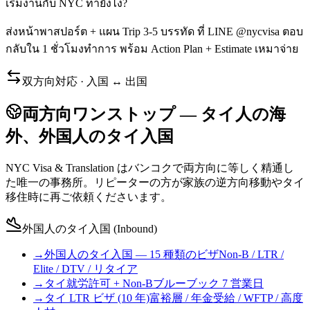
เริ่มงานกับ NYC ทำยังไง?
ส่งหน้าพาสปอร์ต + แผน Trip 3-5 บรรทัด ที่ LINE @nycvisa ตอบ
กลับใน 1 ชั่วโมงทำการ พร้อม Action Plan + Estimate เหมาจ่าย
双方向対応 · 入国 ↔ 出国
両方向ワンストップ — タイ人の海
外、外国人のタイ入国
NYC Visa & Translation はバンコクで両方向に等しく精通し
た唯一の事務所。リピーターの方が家族の逆方向移動やタイ
移住時に再ご依頼くださいます。
外国人のタイ入国 (Inbound)
→
外国人のタイ入国 — 15 種類のビザ
Non-B / LTR /
Elite / DTV / リタイア
→
タイ就労許可 + Non-B
ブルーブック 7 営業日
→
タイ LTR ビザ (10 年)
富裕層 / 年金受給 / WFTP / 高度