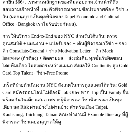
ค่ายื่น $66+. เรทงานหลักฐานของทีมสอบถามเจ้าหน้าที่ถึง
สอบถามเจ้าหน้าที่ และคิวพิจารณาตามข้อประกาศคือ e-วีซ่า 5
วัน (ผลอนุญาตเป็นดุลพินิจของTaipei Economic and Cultural
Office · Bangkok เราไม่รับประกันผล).
การให้บริการ End-to-End ของ NYC สำหรับไต้หวัน: ตรวจ
คุณสมบัติ + แผนงาน + แปลรับรอง + เดินผู้พิจารณาวีซ่า + จอง
คิว Consulate-General + ร่าง Motivation Letter + ติว Mock
Interview (ถ้าต้อง) + ติดตามผล + ส่งเล่มคืน ทุกขั้นรับผิดชอบ
โดยทีมเดียว ไม่ส่งต่อระหว่างแผนก ส่งผลให้ Continuity สูง Gold
Card Top Talent · วีซ่า-Free Promo
เกร็ดที่ฝ่ายดำเนินงาน NYC สังเกตในการดูแลเคสไต้หวัน: Gold
Card สมัครออนไลน์ ไม่ต้องมี Job Offer หาก Trip เป็น Family ยื่น
พร้อมกันวันเดียวเสมอ เพราะผู้พิจารณาวีซ่าพิจารณาเป็นชุด
เดียว ลด Risk ผ่านบ้างไม่ผ่านบ้าง สำหรับเมือง Taipei,
Kaohsiung, Taichung, Tainan คณะทำงานมี Example Itinerary ที่ผู้
พิจารณาวีซ่าเคยอนุญาตให้ดู