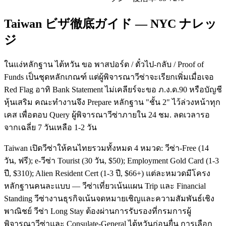
Taiwan ビザ徹底ガイド — NYC ナレッ
ジ
ในแง่หลักฐาน ไต้หวัน ขอ พาสปอร์ต / ตั๋วไป-กลับ / Proof of
Funds เป็นชุดหลักเกณฑ์ แต่ผู้พิจารณาวีซ่าจะเรียกเพิ่มเมื่อเจอ
Red Flag อาทิ Bank Statement ไม่เคลียร์จะขอ ภ.ง.ด.90 หรือบัญชี
หุ้นเสริม คณะทำงานจึง Prepare หลักฐาน "ชั้น 2" ไว้ล่วงหน้าทุก
เคส เพื่อตอบ Query ผู้พิจารณาวีซ่าภายใน 24 ชม. ลดเวลารอ
จากเฉลี่ย 7 วันเหลือ 1-2 วัน
Taiwan เปิดวีซ่าให้คนไทยรวมทั้งหมด 4 หมวด: วีซ่า-Free (14
วัน, ฟรี); e-วีซ่า Tourist (30 วัน, $50); Employment Gold Card (1-3
ปี, $310); Alien Resident Cert (1-3 ปี, $66+) แต่ละหมวดมีโครง
หลักฐานคนละแบบ — วีซ่าเที่ยวเน้นแผน Trip และ Financial
Standing วีซ่างานธุรกิจเน้นจดหมายเชิญและความสัมพันธ์เชิง
พาณิชย์ วีซ่า Long Stay ต้องผ่านการรับรองที่กรมการผู้
พิจารณาวีซ่าและ Consulate-General ไต้หวันก่อนยื่น การเลือก