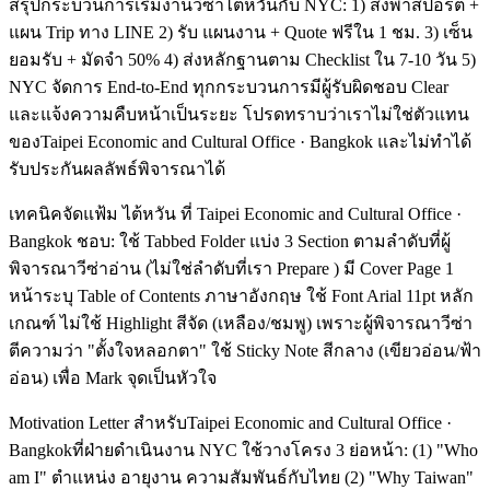
สรุปกระบวนการเริ่มงานวีซ่าไต้หวันกับ NYC: 1) ส่งพาสปอร์ต +
แผน Trip ทาง LINE 2) รับ แผนงาน + Quote ฟรีใน 1 ชม. 3) เซ็น
ยอมรับ + มัดจำ 50% 4) ส่งหลักฐานตาม Checklist ใน 7-10 วัน 5)
NYC จัดการ End-to-End ทุกกระบวนการมีผู้รับผิดชอบ Clear
และแจ้งความคืบหน้าเป็นระยะ โปรดทราบว่าเราไม่ใช่ตัวแทน
ของTaipei Economic and Cultural Office · Bangkok และไม่ทำได้
รับประกันผลลัพธ์พิจารณาได้
เทคนิคจัดแฟ้ม ไต้หวัน ที่ Taipei Economic and Cultural Office ·
Bangkok ชอบ: ใช้ Tabbed Folder แบ่ง 3 Section ตามลำดับที่ผู้
พิจารณาวีซ่าอ่าน (ไม่ใช่ลำดับที่เรา Prepare ) มี Cover Page 1
หน้าระบุ Table of Contents ภาษาอังกฤษ ใช้ Font Arial 11pt หลัก
เกณฑ์ ไม่ใช้ Highlight สีจัด (เหลือง/ชมพู) เพราะผู้พิจารณาวีซ่า
ตีความว่า "ตั้งใจหลอกตา" ใช้ Sticky Note สีกลาง (เขียวอ่อน/ฟ้า
อ่อน) เพื่อ Mark จุดเป็นหัวใจ
Motivation Letter สำหรับTaipei Economic and Cultural Office ·
Bangkokที่ฝ่ายดำเนินงาน NYC ใช้วางโครง 3 ย่อหน้า: (1) "Who
am I" ตำแหน่ง อายุงาน ความสัมพันธ์กับไทย (2) "Why Taiwan"