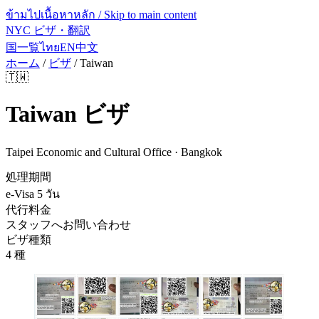
ข้ามไปเนื้อหาหลัก / Skip to main content
NYC ビザ・翻訳
国一覧
ไทย
EN
中文
ホーム
/
ビザ
/
Taiwan
🇹🇼
Taiwan
ビザ
Taipei Economic and Cultural Office · Bangkok
処理期間
e-Visa 5 วัน
代行料金
スタッフへお問い合わせ
ビザ種類
4 種