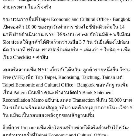
จ่ายตรงตามใบเสร็จจริง
กระบวนการยื่นที่Taipei Economic and Cultural Office · Bangkok
เปิดจองคิว 10:00 ของทุกวันทำการ ช่วงไฮซีซั่นคิวเต็มใน 14
นาที ฝ่ายดำเนินงาน NYC ใช้ระบบ refresh อัตโนมัติ + พรีเมียม
Slot ส่งผลให้ลูกค้าได้คิวเร็วกว่าเฉลี่ย 3 7 วัน วันยื่นต้องไปก่อน
นัด 15 นาที พร้อม: พาสปอร์ตเล่มจริง + เล่มเก่า + ใบนัด + แฟ้ม
เรียง Checklist + ค่ายื่น
เคสจริงจากแฟ้ม NYC เกี่ยวกับไต้หวัน: ลูกค้ารายหนึ่งยื่น วีซ่า-
Free (VFE) เพื่อ Trip Taipei, Kaohsiung, Taichung, Tainan แต่
Taipei Economic and Cultural Office · Bangkok ขอหลักฐานเพิ่ม
เรื่อง Pattern เงินเข้า คณะทำงานจัดทำ Bank Statement
Reconciliation Memo อธิบายแต่ละ Transaction ที่เกิน 50,000 บาท
ใน 6 เดือน พร้อมแนบสัญญาที่มา ผลคืออนุญาตภายใน e-วีซ่า 5
วัน แม้จะเป็นรอบสองหลังถูกขอหลักฐานเพิ่ม
สิ่งที่การ Prepare แฟ้มเชิงโครงสร้างช่วยได้จริงสำหรับไต้หวัน:
ลดจำนวนครั้งที่Taipei Economic and Cultural Office ·