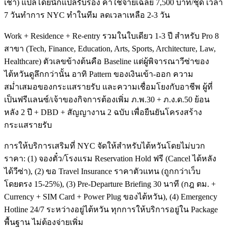
เช่า) แปลโดยนักแปลรับรอง ค่าใช้จ่ายเฉลี่ย 7,500 บาท/ชุด เวลา
7 วันทำการ NYC ทำในทีม ลดเวลาเหลือ 2-3 วัน
Work + Residence + Re-entry รวมในใบเดียว 1-3 ปี สำหรับ Pro 8
สาขา (Tech, Finance, Education, Arts, Sports, Architecture, Law,
Healthcare) ตัวเลขข้างต้นคือ Baseline แต่ผู้พิจารณาวีซ่าของ
ไต้หวันดูลึกกว่านั้น อาทิ Pattern ของเงินเข้า-ออก ความ
สม่ำเสมอของกระแสรายรับ และความเชื่อมโยงกับอาชีพ ผู้ที่
เป็นฟรีแลนซ์/เจ้าของกิจการต้องเพิ่ม ภ.พ.30 + ภ.ง.ด.50 ย้อน
หลัง 2 ปี + DBD + สัญญางาน 2 ฉบับ เพื่อยืนยันโครงสร้าง
กระแสรายรับ
การให้บริการเสริมที่ NYC จัดให้สำหรับไต้หวันโดยไม่บวก
ราคา: (1) จองตั๋ว/โรงแรม Reservation Hold ฟรี (Cancel ได้หลัง
ได้วีซ่า), (2) ขอ Travel Insurance ราคาตัวแทน (ถูกกว่าเว็บ
โดยตรง 15-25%), (3) Pre-Departure Briefing 30 นาที (กฎ ตม. +
Currency + SIM Card + Power Plug ของไต้หวัน), (4) Emergency
Hotline 24/7 ระหว่างอยู่ไต้หวัน ทุกการให้บริการอยู่ใน Package
พื้นฐาน ไม่ต้องจ่ายเพิ่ม