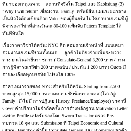
ที่มาของเหตุเฉพาะ + สถานที่จริงใน Taipei และ Kaohsiung (3)
"Why I will return" เชื่อมงาน- Family -ทรัพย์สิน-แผนระยะกลาง
เป็นหัวใจต้องเขียนด้วย Voice ของผู้ยื่นจริง ไม่ใช่ภาษาเอเจนซี ผู้
พิจารณาวีซ่าที่อ่านวันละ 80-100 แฟ้มจับ Pattern Template ได้
ทันทีทันใด
เรื่องราคาวีซ่าไต้หวัน: NYC คิด สอบถามเจ้าหน้าที่ แบบเหมา
รวมงานเอเจนซีรวมทั้งหมด — ลูกค้าไม่ต้องจ่ายเพิ่มระหว่าง
ทาง ยกเว้นค่ายื่นราชการ ( Consulate-General 3,200 บาท / กรม
การผู้พิจารณาวีซ่า 200 บาท/ฉบับ / ประกัน 1,200 บาท) Quote มี
รายละเอียดทุกบรรทัด โปร่งใส 100%
ราคาเหมาจ่ายของ NYC สำหรับไต้หวัน: Starting from 2,500
บาท สูงสุด 15,000 บาทตามความซับซ้อนของเคส (โสด/คู่/
Family , มี/ไม่มี การปฏิเสธ History, Freelance/Employee) ราคานี้
Cover คำปรึกษาไม่จำกัดครั้ง การร่างหลักฐาน Motivation Letter
เฉพาะ Profile แปลรับรองโดย Sworn Translator ตรวจ Pre-
ทบทวน 18 จุด และ Submission ที่ Taipei Economic and Cultural
Office · Bangkok ค่ายื่น Consulate-General และ Biometrics ลูกค้า