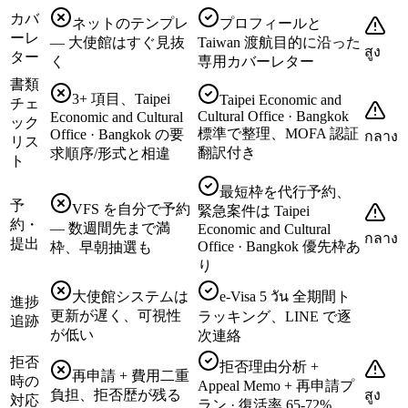
カバ
ネットのテンプレ
プロフィールと
ーレ
— 大使館はすぐ見抜
Taiwan 渡航目的に沿った
สูง
ター
く
専用カバーレター
書類
3+ 項目、Taipei
Taipei Economic and
チェ
Cultural Office · Bangkok
Economic and Cultural
ック
標準で整理、MOFA 認証
Office · Bangkok の要
กลาง
リス
翻訳付き
求順序/形式と相違
ト
最短枠を代行予約、
予
VFS を自分で予約
緊急案件は Taipei
約・
— 数週間先まで満
Economic and Cultural
กลาง
提出
Office · Bangkok 優先枠あ
枠、早朝抽選も
り
大使館システムは
e-Visa 5 วัน 全期間ト
進捗
更新が遅く、可視性
ラッキング、LINE で逐
追跡
が低い
次連絡
拒否
拒否理由分析 +
再申請 + 費用二重
時の
Appeal Memo + 再申請プ
負担、拒否歴が残る
สูง
対応
ラン · 復活率 65-72%