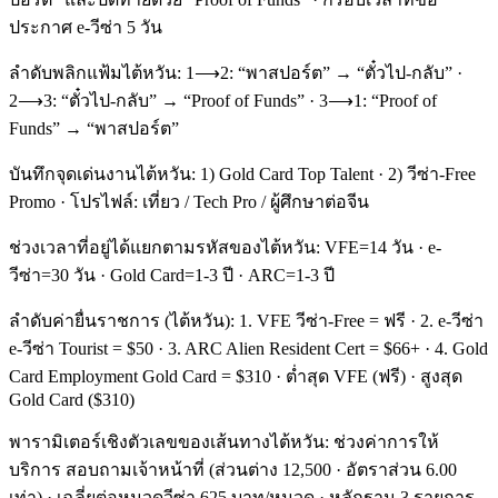
ประกาศ e-วีซ่า 5 วัน
ลำดับพลิกแฟ้มไต้หวัน: 1⟶2: “พาสปอร์ต” → “ตั๋วไป-กลับ” ·
2⟶3: “ตั๋วไป-กลับ” → “Proof of Funds” · 3⟶1: “Proof of
Funds” → “พาสปอร์ต”
บันทึกจุดเด่นงานไต้หวัน: 1) Gold Card Top Talent · 2) วีซ่า-Free
Promo · โปรไฟล์: เที่ยว / Tech Pro / ผู้ศึกษาต่อจีน
ช่วงเวลาที่อยู่ได้แยกตามรหัสของไต้หวัน: VFE=14 วัน · e-
วีซ่า=30 วัน · Gold Card=1-3 ปี · ARC=1-3 ปี
ลำดับค่ายื่นราชการ (ไต้หวัน): 1. VFE วีซ่า-Free = ฟรี · 2. e-วีซ่า
e-วีซ่า Tourist = $50 · 3. ARC Alien Resident Cert = $66+ · 4. Gold
Card Employment Gold Card = $310 · ต่ำสุด VFE (ฟรี) · สูงสุด
Gold Card ($310)
พารามิเตอร์เชิงตัวเลขของเส้นทางไต้หวัน: ช่วงค่าการให้
บริการ สอบถามเจ้าหน้าที่ (ส่วนต่าง 12,500 · อัตราส่วน 6.00
เท่า) · เฉลี่ยต่อหมวดวีซ่า 625 บาท/หมวด · หลักฐาน 3 รายการ