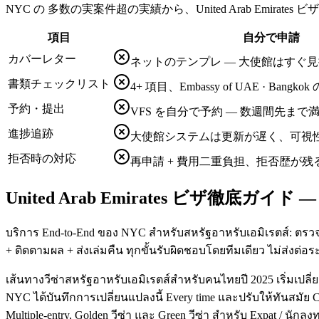
NYC の 多数の実案件超の実績から、United Arab Emirate
項目
自分で申請
カバーレター
ネットのテンプレ — 大使館はすぐ
書類チェックリスト
4+ 項目、Embassy of UAE · Ban
予約・提出
VFS を自分で予約 — 数週間先ま
進捗追跡
大使館システムは更新が遅く、可視
拒否時の対応
再申請 + 費用二重負担、拒否歴が残
United Arab Emirates ビザ徹底ガイド
บริการ End-to-End ของ NYC สำหรับสหรัฐอาหรับเอมิเรตส์: ตรวจคุ
+ ติดตามผล + ส่งเล่มคืน ทุกขั้นรับผิดชอบโดยทีมเดียว ไม่ส่งต่อระห
เส้นทางวีซ่าสหรัฐอาหรับเอมิเรตส์สำหรับคนไทยปี 2025 เริ่มเป
NYC ได้บันทึกการเปลี่ยนแปลงนี้ Every time และปรับให้ทันสมัย Ch
Multiple-entry, Golden วีซ่า และ Green วีซ่า สำหรับ Expat / 