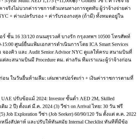
 5-year Multi: AED 1,175 (~11,000฿) · Golden วีซ่า: ค่าใช้จ่าย
าคาจริงไม่บวกค่าราชการตัวแทนทางการทูตทับ ผู้ว่าจ้างจ่ายค่า
NYC + ค่าแปลรับรอง + ค่ารับรองกงสุล (ถ้ามี) ทั้งหมดอยู่ใน
อร์ ชั้น 16 33/120 ถนนสุรวงศ์ บางรัก กรุงเทพฯ 10500 โทรศัพท์
0-15:00 ศูนย์ยื่นแฟ้มเอกสารดำเนินการโดย ICA Smart Services
แฟ้ม จองคิว และ Audit Senior Advisor NYC ดูแลให้ครบ สนามบินที่
 แต่ละสนามบินมี Procedure ตม. ต่างกัน ทีมเราแนะผู้ว่าจ้างก่อน
่อน ในวันยื่นห้ามลืม: เล่มพาสปอร์ตเก่า + เงินค่าราชการตามที่
AE ปรับข้อแม้ 2024: Investor ขั้นต่ำ AED 2M, Skilled
ม 2 ปี) ตั้งแต่ มี.ค. 2024 (3) วีซ่า on Arrival ไทย: 30 วัน ฟรี
) Job Exploration วีซ่า (Job Seeker) 60/90/120 วัน ตั้งแต่ ต.ค. 2022
งสัปดาห์ และปรับให้ทันสมัย Internal Checklist ทันทีที่มีข้อ