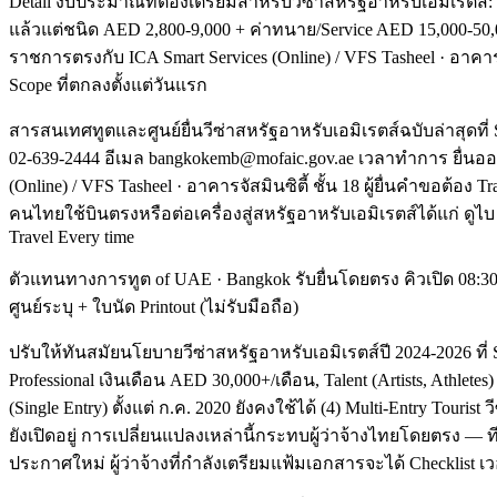
Detail งบประมาณที่ต้องเตรียมสำหรับวีซ่าสหรัฐอาหรับเอมิเรตส์: Tou
แล้วแต่ชนิด AED 2,800-9,000 + ค่าทนาย/Service AED 15,000-50,
ราชการตรงกับ ICA Smart Services (Online) / VFS Tasheel · อาคาร
Scope ที่ตกลงตั้งแต่วันแรก
สารสนเทศทูตและศูนย์ยื่นวีซ่าสหรัฐอาหรับเอมิเรตส์ฉบับล่าสุดที่ 
02-639-2444 อีเมล bangkokemb@mofaic.gov.ae เวลาทำการ ยื่นออน
(Online) / VFS Tasheel · อาคารจัสมินซิตี้ ชั้น 18 ผู้ยื่นคำขอต้
คนไทยใช้บินตรงหรือต่อเครื่องสู่สหรัฐอาหรับเอมิเรตส์ได้แก่ ดูไบ
Travel Every time
ตัวแทนทางการทูต of UAE · Bangkok รับยื่นโดยตรง คิวเปิด 08:30 
ศูนย์ระบุ + ใบนัด Printout (ไม่รับมือถือ)
ปรับให้ทันสมัยนโยบายวีซ่าสหรัฐอาหรับเอมิเรตส์ปี 2024-2026 ที่
Professional เงินเดือน AED 30,000+/เดือน, Talent (Artists, Athletes) 
(Single Entry) ตั้งแต่ ก.ค. 2020 ยังคงใช้ได้ (4) Multi-Entry Touris
ยังเปิดอยู่ การเปลี่ยนแปลงเหล่านี้กระทบผู้ว่าจ้างไทยโดยตรง — ท
ประกาศใหม่ ผู้ว่าจ้างที่กำลังเตรียมแฟ้มเอกสารจะได้ Checklist เวอ