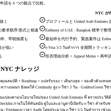
s ビザ申請を 6 つの観点で比較。
NYC が
見抜く
プロフィールと United Arab Emi
gkok の要求順序/形式と相違
Embassy of UAE · Bangkok 標
で満枠、早朝抽選も
最短枠を代行予約、緊急案件は Embassy o
性が低い
e-Visa 3-5 วันทำการ 全期間トラ
る
拒否理由分析 + Appeal Memo + 再申
 — NYC ナレッジ
ณสมบัติ + Roadmap + แปลรับรอง + เดินกงสุล + จองคิวตัวแทนทางการ
ว่างแผนก ยังผลให้ Continuity สูง e-วีซ่า 3 วัน · Golden/Green วีซ่
ลี่ยนแปลงตามนโยบายใหม่ของ United Arab Emirates ที่ ตรวจประวั
ecklist ภายในให้ทันสมัย ดูไบและอาบูดาบีเปิดรับ e-วีซ่า สำหรับชา
นักลงทุน / Freelancer เวลา Audit โดยประมาณ e-วีซ่า 3-5 วันทำกา