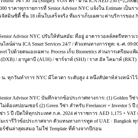
rist วีซ่า 30 วัน (Single): VOA ฟรี · ผ่าน ICA AED 230 (~2,200฿) ·
000 ราคาทุกรายการที่ Senior Advisor NYC แจ้งใน Estimate เป็นร
จัสมินซิตี้ ชั้น 18 เห็นใบเสร็จจริง ทีมเราเก็บเฉพาะค่าบริการของ 
Senior Advisor NYC ปรับให้ทันสมัย: ที่อยู่ อาคารวอลล์สตรีททาวเว
ไลน์ผ่าน ICA Smart Services 24/7 / ตัวแทนทางการทูต: จ.-ศ. 09:0
อง Travel ไปด้วยตนเองเฉพาะ Process เก็บ Biometrics ส่วนการเตรียม
 (DXB) / อาบูดาบี (AUH) / ชาร์จาห์ (SHJ) / ราส อัล ไคมาห์ (RKT)
น. ทุกวันทำการ NYC มีโควตา ระดับสูง 4 หนึ่งสัปดาห์ล่วงหน้าไว้ก
 Senior Advisor NYC บันทึกจากข้อประกาศทางการ: (1) Golden วีซ่า U
ไม่ต้องสปอนเซอร์ (2) Green วีซ่า สำหรับ Freelancer + Investor 5 ปี (เดิ
t วีซ่า 5 ปี เปิดให้ทุกประเทศ ก.ค. 2024 ค่าราชการ AED 1,175 + VAT (5
ีมเรารีวิวข้อประกาศจาก ตัวแทนทางการทูต of UAE · Bangkok ทุกหนึ่
ร์ชันล่าสุดเสมอ ไม่ใช่ Template ที่ค้างจากปีก่อน