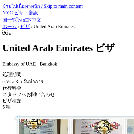
ข้ามไปเนื้อหาหลัก / Skip to main content
NYC ビザ・翻訳
国一覧
ไทย
EN
中文
ホーム
/
ビザ
/
United Arab Emirates
🇦🇪
United Arab Emirates
ビザ
Embassy of UAE · Bangkok
処理期間
e-Visa 3-5 วันทำการ
代行料金
スタッフへお問い合わせ
ビザ種類
5 種