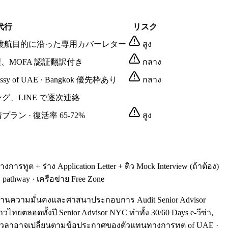
代行
リスク
rates 渡航目的に沿った専用カバーレター
สูง
準で整理、MOFA 認証翻訳付き
กลาง
f UAE · Bangkok 優先枠あり
กลาง
ッキング、LINE で逐次連絡
請プラン · 復活率 65-72%
สูง
ทูต + ร่าง Application Letter + ติว Mock Interview (ถ้าต้อง)
า pathway · เครือข่าย Free Zone
ติด้านความมั่นคงและศาสนาประกอบการ Audit Senior Advisor
วไทยตลอดทั้งปี Senior Advisor NYC ทำทั้ง 30/60 Days e-วีซ่า,
ร (ช่วงเวลาอาจเปลี่ยนตามข้อประกาศของตัวแทนทางการทูต of UAE ·