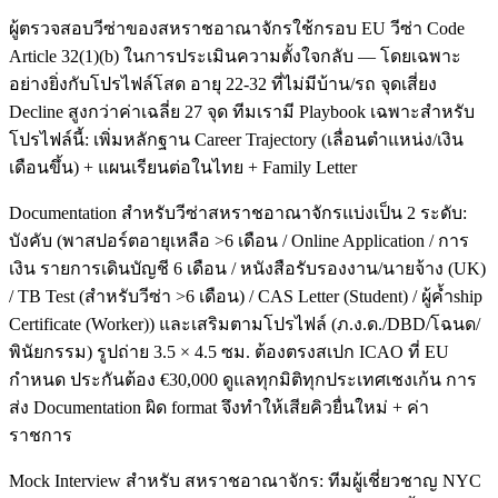
ผู้ตรวจสอบวีซ่าของสหราชอาณาจักรใช้กรอบ EU วีซ่า Code
Article 32(1)(b) ในการประเมินความตั้งใจกลับ — โดยเฉพาะ
อย่างยิ่งกับโปรไฟล์โสด อายุ 22-32 ที่ไม่มีบ้าน/รถ จุดเสี่ยง
Decline สูงกว่าค่าเฉลี่ย 27 จุด ทีมเรามี Playbook เฉพาะสำหรับ
โปรไฟล์นี้: เพิ่มหลักฐาน Career Trajectory (เลื่อนตำแหน่ง/เงิน
เดือนขึ้น) + แผนเรียนต่อในไทย + Family Letter
Documentation สำหรับวีซ่าสหราชอาณาจักรแบ่งเป็น 2 ระดับ:
บังคับ (พาสปอร์ตอายุเหลือ >6 เดือน / Online Application / การ
เงิน รายการเดินบัญชี 6 เดือน / หนังสือรับรองงาน/นายจ้าง (UK)
/ TB Test (สำหรับวีซ่า >6 เดือน) / CAS Letter (Student) / ผู้ค้ำship
Certificate (Worker)) และเสริมตามโปรไฟล์ (ภ.ง.ด./DBD/โฉนด/
พินัยกรรม) รูปถ่าย 3.5 × 4.5 ซม. ต้องตรงสเปก ICAO ที่ EU
กำหนด ประกันต้อง €30,000 ดูแลทุกมิติทุกประเทศเชงเก้น การ
ส่ง Documentation ผิด format จึงทำให้เสียคิวยื่นใหม่ + ค่า
ราชการ
Mock Interview สำหรับ สหราชอาณาจักร: ทีมผู้เชี่ยวชาญ NYC