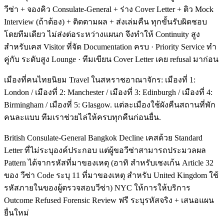
วีซ่า + จองคิว Consulate-General + ร่าง Cover Letter + ติว Mock
Interview (ถ้าต้อง) + ติดตามผล + ส่งเล่มคืน ทุกขั้นรับผิดชอบ
โดยทีมเดียว ไม่ส่งต่อระหว่างแผนก จึงทำให้ Continuity สูง
สำหรับเคส Visitor ที่จัด Documentation ครบ · Priority Service ทำ
คู่กับ ระดับสูง Lounge · ทีมเขียน Cover Letter เคย refusal มาก่อน
เมืองที่คนไทยนิยม Travel ในสหราชอาณาจักร: เมืองที่ 1:
London / เมืองที่ 2: Manchester / เมืองที่ 3: Edinburgh / เมืองที่ 4:
Birmingham / เมืองที่ 5: Glasgow. แต่ละเมืองใช้ผังคืนสถานที่พัก
คนละแบบ ทีมเราช่วยไล่ให้ครบทุกคืนก่อนยื่น.
British Consulate-General Bangkok Decline เคสด้วย Standard
Letter ที่ไม่ระบุองค์ประกอบ แต่ผู้ขอวีซ่าสามารถประมวลผล
Pattern ได้จากรหัสที่มาของเหตุ (อาทิ สำหรับเชงเก้น Article 32
ของ วีซ่า Code ระบุ 11 ที่มาของเหตุ สำหรับ United Kingdom ใช้
รหัสภายในของผู้ตรวจสอบวีซ่า) NYC ให้การให้บริการ
Outcome Refused Forensic Review ฟรี ระบุรหัสจริง + เสนอแผน
ยื่นใหม่