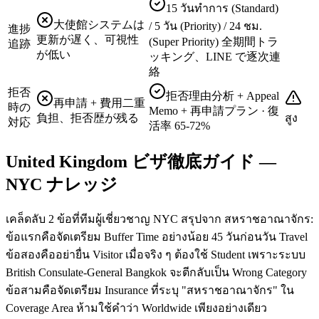
15 วันทำการ (Standard)
大使館システムは
/ 5 วัน (Priority) / 24 ชม.
進捗
更新が遅く、可視性
(Super Priority) 全期間トラ
追跡
が低い
ッキング、LINE で逐次連
絡
拒否
拒否理由分析 + Appeal
再申請 + 費用二重
時の
Memo + 再申請プラン · 復
負担、拒否歴が残る
สูง
対応
活率 65-72%
United Kingdom ビザ徹底ガイド —
NYC ナレッジ
เคล็ดลับ 2 ข้อที่ทีมผู้เชี่ยวชาญ NYC สรุปจาก สหราชอาณาจักร:
ข้อแรกคือจัดเตรียม Buffer Time อย่างน้อย 45 วันก่อนวัน Travel
ข้อสองคืออย่ายื่น Visitor เมื่อจริง ๆ ต้องใช้ Student เพราะระบบ
British Consulate-General Bangkok จะตีกลับเป็น Wrong Category
ข้อสามคือจัดเตรียม Insurance ที่ระบุ "สหราชอาณาจักร" ใน
Coverage Area ห้ามใช้คำว่า Worldwide เพียงอย่างเดียว