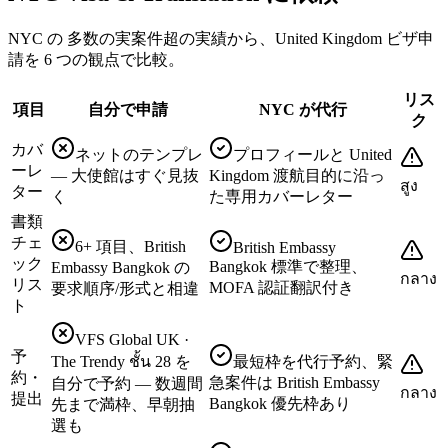
NYC の 多数の実案件超の実績から、United Kingdom ビザ申
請を 6 つの観点で比較。
リス
項目
自分で申請
NYC が代行
ク
カバ
ネットのテンプレ
プロフィールと United
ーレ
— 大使館はすぐ見抜
Kingdom 渡航目的に沿っ
สูง
ター
く
た専用カバーレター
書類
チェ
6+ 項目、British
British Embassy
ック
Bangkok 標準で整理、
Embassy Bangkok の
กลาง
リス
MOFA 認証翻訳付き
要求順序/形式と相違
ト
VFS Global UK ·
予
The Trendy ชั้น 28 を
最短枠を代行予約、緊
約・
急案件は British Embassy
自分で予約 — 数週間
กลาง
提出
Bangkok 優先枠あり
先まで満枠、早朝抽
選も