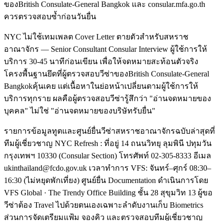
ของBritish Consulate-General Bangkok และ consular.mfa.go.th
ควรตรวจสอบซ้ำก่อนวันยื่น
NYC ไม่ใช้เทมเพลต Cover Letter ตายตัวสำหรับสหราช
อาณาจักร — Senior Consultant Consular Interview ผู้ใช้การให้
บริการ 30-45 นาทีก่อนเขียน เพื่อให้จดหมายสะท้อนตัวจริง
โครงพื้นฐานยึดที่ผู้ตรวจสอบวีซ่าของBritish Consulate-General
Bangkokคุ้นเคย แต่เนื้อหาในย่อหน้าเปลี่ยนตามผู้ใช้การให้
บริการทุกราย ผลคือผู้ตรวจสอบวีซ่ารู้สึกว่า "อ่านจดหมายของ
บุคคล" ไม่ใช่ "อ่านจดหมายของบริษัทรับยื่น"
รายการข้อมูลทูตและศูนย์ยื่นวีซ่าสหราชอาณาจักรฉบับล่าสุดที่
ทีมผู้เชี่ยวชาญ NYC Refresh : ที่อยู่ 14 ถนนวิทยุ ลุมพินี ปทุมวัน
กรุงเทพฯ 10330 (Consular Section) โทรศัพท์ 02-305-8333 อีเมล
ukinthailand@fcdo.gov.uk เวลาทำการ VFS: จันทร์–ศุกร์ 08:30–
16:30 (ไม่หยุดพักเที่ยง) ศูนย์ยื่น Documentation ดำเนินการโดย
VFS Global · The Trendy Office Building ชั้น 28 สุขุมวิท 13 ผู้ขอ
วีซ่าต้อง Travel ไปด้วยตนเองเฉพาะลำดับงานเก็บ Biometrics
ส่วนการจัดเตรียมแฟ้ม จองคิว และตรวจสอบทีมผู้เชี่ยวชาญ