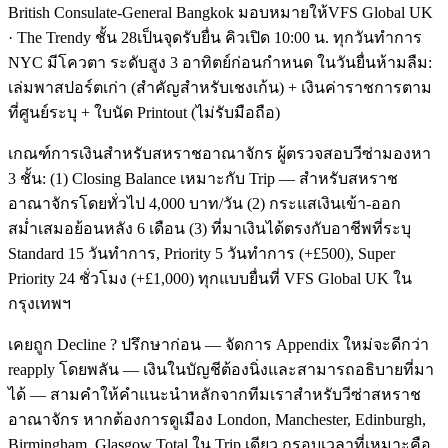
British Consulate-General Bangkok มอบหมายให้VFS Global UK
· The Trendy ชั้น 28เป็นจุดรับยื่น คิวเปิด 10:00 น. ทุกวันทำการ
NYC มีโควตา ระดับสูง 3 อาทิตย์ก่อนกำหนด ในวันยื่นห้ามลืม:
เล่มพาสปอร์ตเก่า (สำคัญสำหรับเชงเก้น) + เงินค่าราชการตาม
ที่ศูนย์ระบุ + ใบนัด Printout (ไม่รับมือถือ)
เกณฑ์การเงินสำหรับสหราชอาณาจักร ผู้ตรวจสอบวีซ่ามองหา
3 ชั้น: (1) Closing Balance เหมาะกับ Trip — สำหรับสหราช
อาณาจักรโดยทั่วไป 4,000 บาท/วัน (2) กระแสเงินเข้า-ออก
สม่ำเสมอย้อนหลัง 6 เดือน (3) ที่มาเงินได้ตรงกับอาชีพที่ระบุ
Standard 15 วันทำการ, Priority 5 วันทำการ (+£500), Super
Priority 24 ชั่วโมง (+£1,000) ทุกแบบยื่นที่ VFS Global UK ใน
กรุงเทพฯ
เคยถูก Decline ? ปรึกษาก่อน — จัดการ Appendix ใหม่จะดีกว่า
reapply โดยพลัน — เงินในบัญชีต้องนิ่งและสามารถอธิบายที่มา
ได้ — สามคำให้คำแนะนำหลักจากทีมเราสำหรับวีซ่าสหราช
อาณาจักร หากต้องการดูเมือง London, Manchester, Edinburgh,
Birmingham, Glasgow Total ใน Trip เดียว กรอบเวลาที่เหมาะคือ