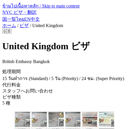
ข้ามไปเนื้อหาหลัก / Skip to main content
NYC ビザ・翻訳
国一覧
ไทย
EN
中文
ホーム
/
ビザ
/
United Kingdom
🇬🇧
United Kingdom
ビザ
British Embassy Bangkok
処理期間
15 วันทำการ (Standard) / 5 วัน (Priority) / 24 ชม. (Super Priority)
代行料金
スタッフへお問い合わせ
ビザ種類
5 種