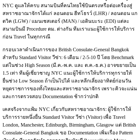
NYC ดูแลให้ครบ สนามบินที่คนไทยใช้บินตรงหรือต่อเครื่องสู่
สหราชอาณาจักรได้แก่ ลอนดอน ฮีทโธรว์ (LHR) / ลอนดอน แก
ตวิค (LGW) / แมนเชสเตอร์ (MAN) / เอดินบะระ (EDI) แต่ละ
สนามบินมี Procedure ตม. ต่างกัน ทีมเราแนะผู้ใช้การให้บริการ
ก่อน Travel ในทุกกรณี
กรอบเวลาดำเนินการของ British Consulate-General Bangkok
สำหรับ Standard Visitor วีซ่า: 6 เดือน / 2-5-10 ปี โดย Benchmark
แต่ในช่วง High Season (มี.ค.-พ.ค. และ ต.ค.-ธ.ค.) อาจขยายเป็น
1.5 เท่า ทีมผู้เชี่ยวชาญ NYC แนะผู้ใช้การให้บริการทุกรายให้
ยื่นช่วง Low Season ถ้าเป็นไปได้ และหลีกเลี่ยงอาทิตย์ก่อนวัน
หยุดราชการของทั้งไทยและสหราชอาณาจักร เพราะคิวจะแน่น
และการตรวจสอบ Documentation ช้ากว่าปกติ
เคสจริงจากแฟ้ม NYC เกี่ยวกับสหราชอาณาจักร: ผู้ใช้การให้
บริการรายหนึ่งยื่น Standard Visitor วีซ่า (Visitor) เพื่อ Travel
London, Manchester, Edinburgh, Birmingham, Glasgow แต่ British
Consulate-General Bangkok ขอ Documentation เพิ่มเรื่อง Pattern