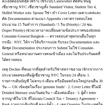
ละเอียดอ่อนที่สุด เพราะใช้ระบบ Caseworker ตัดสิน ทีมผู้
เชี่ยวชาญ NYC เชี่ยวชาญทั้ง Standard Visitor, Student Tier 4,
Skilled Worker และ Spouse วีซ่า ทำ Cover Letter เฉพาะเคสและ
คัด Documentation ตามแนว Appendix เวลาตรวจสอบโดย
ประมาณ 15 วันทำการ (Standard) / 5 วัน (Priority) / 24 ชม.
(Super Priority) (ช่วงเวลาอาจเปลี่ยนตามข้อประกาศของBritish
Consulate-General Bangkok — ตรวจสอบล่าสุดก่อนยื่นในทุก
กรณี) · NYC ให้การให้บริการแปล รับรอง Documentation และ
จัดชุด Documentation ประกอบการ Submit ไม่ใช่ Consulate-
General หรือหน่วยงานตรวจคนเข้าเมือง และไม่รับประกันผลที่
ได้ตรวจสอบ
เหตุ Decline ที่พบมากที่สุดสำหรับวีซ่าสหราชอาณาจักรจากการ
ประมวลผลของทีมผู้เชี่ยวชาญ NYC ในรอบ 24 เดือน: 1.
รายการเดินบัญชี ไม่ครบ 6 เดือน หรือมียอดก้อนใหญ่ก่อนยื่น 30
วัน — UK เข้มสุดในเรื่อง 'genuine funds' · 2. Cover Letter ที่ไม่มี
Detailed Itinerary แบบวันต่อวัน + เมืองต่อเมือง · 3. ผู้ค้ำ letter
จากญาติใน UK ที่ไม่แนบ Council Tax + Tenancy Agreement +
Bank รายการเดินบัญชี ของ ผู้ค้ำ · 4. เคย Overstay ในประเทศใด