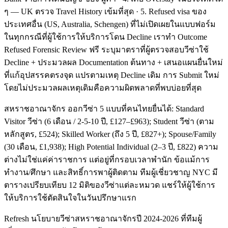
ๆ — UK ตรวจ Travel History เข้มที่สุด · 5. Refused visa ของ
ประเทศอื่น (US, Australia, Schengen) ที่ไม่เปิดเผยในแบบฟอร์ม
ในทุกกรณีที่ผู้ใช้การให้บริการโดน Decline เราทำ Outcome
Refused Forensic Review ฟรี ระบุมาตราที่ผู้ตรวจสอบวีซ่าใช้
Decline + ประมวลผล Documentation ต้นทาง + เสนอแผนยื่นใหม่
ที่แก้อุปสรรคตรงจุด แปรตามเหตุ Decline เดิม การ Submit ใหม่
โดยไม่ประมวลผลเหตุเดิมคือความผิดพลาดที่พบบ่อยที่สุด
สหราชอาณาจักร ออกวีซ่า 5 แบบที่คนไทยยื่นได้: Standard
Visitor วีซ่า (6 เดือน / 2-5-10 ปี, £127–£963); Student วีซ่า (ตาม
หลักสูตร, £524); Skilled Worker (ถึง 5 ปี, £827+); Spouse/Family
(30 เดือน, £1,938); High Potential Individual (2–3 ปี, £822) ความ
ต่างไม่ใช่แค่ค่าราชการ แต่อยู่ที่กรอบเวลาพำนัก ข้อแม้การ
ทำงาน/ศึกษา และสิทธิ์การพาผู้ติดตาม ทีมผู้เชี่ยวชาญ NYC มี
ตารางเปรียบเทียบ 12 มิติของวีซ่าแต่ละหมวด แชร์ให้ผู้ใช้การ
ให้บริการใช้ตัดสินใจในวันปรึกษาแรก
Refresh นโยบายวีซ่าสหราชอาณาจักรปี 2024-2026 ที่ทีมผู้