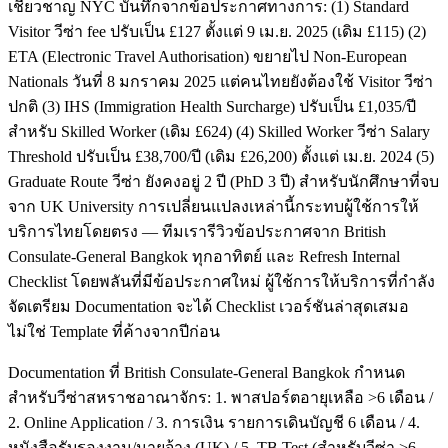
เชี่ยวชาญ NYC บันทึกจากข้อประกาศทางการ: (1) Standard
Visitor วีซ่า fee ปรับเป็น £127 ตั้งแต่ 9 เม.ย. 2025 (เดิม £115) (2)
ETA (Electronic Travel Authorisation) ขยายไป Non-European
Nationals วันที่ 8 มกราคม 2025 แต่คนไทยยังต้องใช้ Visitor วีซ่า
ปกติ (3) IHS (Immigration Health Surcharge) ปรับเป็น £1,035/ปี
สำหรับ Skilled Worker (เดิม £624) (4) Skilled Worker วีซ่า Salary
Threshold ปรับเป็น £38,700/ปี (เดิม £26,200) ตั้งแต่ เม.ย. 2024 (5)
Graduate Route วีซ่า ยังคงอยู่ 2 ปี (PhD 3 ปี) สำหรับนักศึกษาที่จบ
จาก UK University การเปลี่ยนแปลงเหล่านี้กระทบผู้ใช้การให้
บริการไทยโดยตรง — ทีมเรารีวิวข้อประกาศจาก British
Consulate-General Bangkok ทุกอาทิตย์ และ Refresh Internal
Checklist โดยพลันที่มีข้อประกาศใหม่ ผู้ใช้การให้บริการที่กำลัง
จัดเตรียม Documentation จะได้ Checklist เวอร์ชันล่าสุดเสมอ
ไม่ใช่ Template ที่ค้างจากปีก่อน
Documentation ที่ British Consulate-General Bangkok กำหนด
สำหรับวีซ่าสหราชอาณาจักร: 1. พาสปอร์ตอายุเหลือ >6 เดือน /
2. Online Application / 3. การเงิน รายการเดินบัญชี 6 เดือน / 4.
หนังสือรับรองงาน/นายจ้าง (UK) / 5. TB Test (สำหรับวีซ่า >6