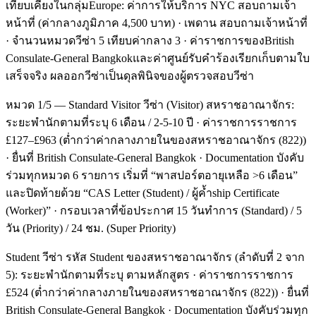
เทียบเคียงในกลุ่มEurope: ค่าการให้บริการ NYC สอบถามเจ้า
หน้าที่ (ค่ากลางภูมิภาค 4,500 บาท) · เพดาน สอบถามเจ้าหน้าที่
· จำนวนหมวดวีซ่า 5 เทียบค่ากลาง 3 · ค่าราชการของBritish
Consulate-General Bangkokและค่าศูนย์รับคำร้องเรียกเก็บตามใบ
เสร็จจริง ผลออกวีซ่าเป็นดุลพินิจของผู้ตรวจสอบวีซ่า
หมวด 1/5 — Standard Visitor วีซ่า (Visitor) สหราชอาณาจักร:
ระยะพำนักตามที่ระบุ 6 เดือน / 2-5-10 ปี · ค่าราชการราชการ
£127–£963 (ต่ำกว่าค่ากลางภายในของสหราชอาณาจักร (822))
· ยื่นที่ British Consulate-General Bangkok · Documentation บังคับ
ร่วมทุกหมวด 6 รายการ เริ่มที่ “พาสปอร์ตอายุเหลือ >6 เดือน”
และปิดท้ายด้วย “CAS Letter (Student) / ผู้ค้ำship Certificate
(Worker)” · กรอบเวลาที่ข้อประกาศ 15 วันทำการ (Standard) / 5
วัน (Priority) / 24 ชม. (Super Priority)
Student วีซ่า รหัส Student ของสหราชอาณาจักร (ลำดับที่ 2 จาก
5): ระยะพำนักตามที่ระบุ ตามหลักสูตร · ค่าราชการราชการ
£524 (ต่ำกว่าค่ากลางภายในของสหราชอาณาจักร (822)) · ยื่นที่
British Consulate-General Bangkok · Documentation บังคับร่วมทุก