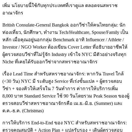
เพิ่ม นโยบายนี้ใช้กับทุกประเทศที่เราดูแล ตลอดจนสหราช
อาณาจักร
British Consulate-General Bangkok ออกวีซ่าให้คนไทยกลุ่ม: นัก
ท่องเที่ยว, นักศึกษา, ทำงาน Tech/Healthcare, Spouse/Family เป็น
หลัก เมื่อคุณอยู่นอกกลุ่ม Benchmark อาทิ Influencer / Athlete /
Investor / NGO Worker ต้องเขียน Cover Letter ที่อธิบายอาชีพให้
ผู้ตรวจสอบวีซ่าที่ไม่รู้จัก Industry เข้าใจ NYC มีตัวอย่างจริงทุก
Niche ที่เคยได้รับออกวีซ่าจากสหราชอาณาจักร
เรื่อง Lead Time สำหรับสหราชอาณาจักร: หากวัน Travel ใกล้
(<30 วัน) NYC มี ระดับสูง Service ที่เร่งขั้นแปล + ผู้ตรวจสอบ
วีซ่า + จองคิวให้เสร็จใน 7 วันทำการ ค่าการให้บริการเพิ่ม
8,000 บาท Standard Service ใช้ 90 วันโดยรวม Peak Season ของผู้
ตรวจสอบวีซ่าสหราชอาณาจักรคือ เม.ย.-มิ.ย. (Summer) และ
ต.ค.-ธ.ค. (Christmas)
การให้บริการ End-to-End ของ NYC สำหรับสหราชอาณาจักร:
ตรวจคุณสมบัติ + Action Plan + แปลรับรอง + เดินผู้ตรวจสอบ