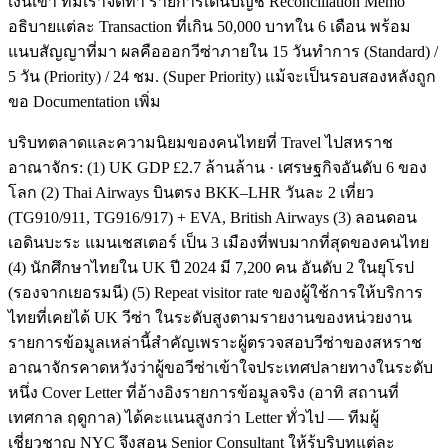
เงินเข้า ทีมเราจัดทำ รายการเดินบัญชี Reconciliation Memo
อธิบายแต่ละ Transaction ที่เกิน 50,000 บาทใน 6 เดือน พร้อม
แนบสัญญาที่มา ผลคือออกวีซ่าภายใน 15 วันทำการ (Standard) /
5 วัน (Priority) / 24 ชม. (Super Priority) แม้จะเป็นรอบสองหลังถูก
ขอ Documentation เพิ่ม
บริบทตลาดและความนิยมของคนไทยที่ Travel ไปสหราช
อาณาจักร: (1) UK GDP £2.7 ล้านล้าน · เศรษฐกิจอันดับ 6 ของ
โลก (2) Thai Airways บินตรง BKK–LHR วันละ 2 เที่ยว
(TG910/911, TG916/917) + EVA, British Airways (3) ลอนดอน
เอดินบะระ แมนเชสเตอร์ เป็น 3 เมืองที่พบมากที่สุดของคนไทย
(4) นักศึกษาไทยใน UK ปี 2024 มี 7,200 คน อันดับ 2 ในยุโรป
(รองจากเยอรมนี) (5) Repeat visitor rate ของผู้ใช้การให้บริการ
ไทยที่เคยได้ UK วีซ่า ในระดับสูงตามรายงานของหน่วยงาน
รายการข้อมูลเหล่านี้สำคัญเพราะผู้ตรวจสอบวีซ่าของสหราช
อาณาจักรคาดหวังว่าผู้ขอวีซ่าเข้าใจประเทศปลายทางในระดับ
หนึ่ง Cover Letter ที่อ้างอิงรายการข้อมูลจริง (อาทิ สถานที่
เทศกาล ฤดูกาล) ได้คะแนนสูงกว่า Letter ทั่วไป — ทีมผู้
เชี่ยวชาญ NYC จึงสอน Senior Consultant ให้รู้บริบทแต่ละ