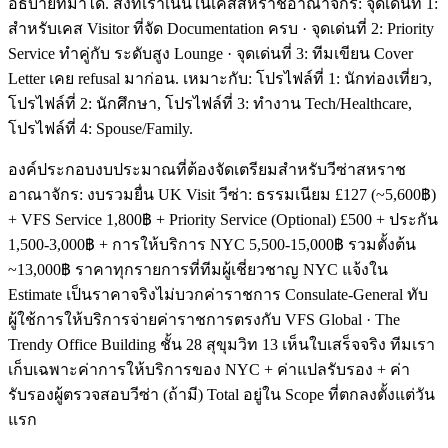
อธิบายที่มาได้. สิ่งที่เราเน้นในเคสสหราชอาณาจักร: จุดเด่นที่ 1:
สำหรับเคส Visitor ที่จัด Documentation ครบ · จุดเด่นที่ 2: Priority
Service ทำคู่กับ ระดับสูง Lounge · จุดเด่นที่ 3: ทีมเขียน Cover
Letter เคย refusal มาก่อน. เหมาะกับ: โปรไฟล์ที่ 1: นักท่องเที่ยว,
โปรไฟล์ที่ 2: นักศึกษา, โปรไฟล์ที่ 3: ทำงาน Tech/Healthcare,
โปรไฟล์ที่ 4: Spouse/Family.
องค์ประกอบงบประมาณที่ต้องจัดเตรียมสำหรับวีซ่าสหราช
อาณาจักร: งบรวมยื่น UK Visit วีซ่า: ธรรมเนียม £127 (~5,600฿)
+ VFS Service 1,800฿ + Priority Service (Optional) £500 + ประกัน
1,500-3,000฿ + การให้บริการ NYC 5,500-15,000฿ รวมตั้งต้น
~13,000฿ ราคาทุกรายการที่ทีมผู้เชี่ยวชาญ NYC แจ้งใน
Estimate เป็นราคาจริงไม่บวกค่าราชการ Consulate-General ทับ
ผู้ใช้การให้บริการจ่ายค่าราชการตรงกับ VFS Global · The
Trendy Office Building ชั้น 28 สุขุมวิท 13 เห็นใบเสร็จจริง ทีมเรา
เก็บเฉพาะค่าการให้บริการของ NYC + ค่าแปลรับรอง + ค่า
รับรองผู้ตรวจสอบวีซ่า (ถ้ามี) Total อยู่ใน Scope ที่ตกลงตั้งแต่วัน
แรก