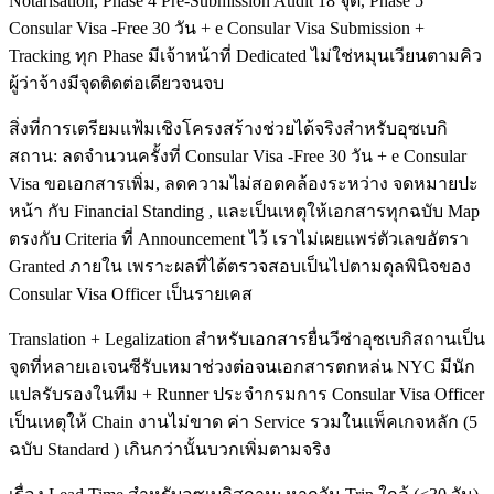
Notarisation, Phase 4 Pre-Submission Audit 18 จุด, Phase 5
Consular Visa -Free 30 วัน + e Consular Visa Submission +
Tracking ทุก Phase มีเจ้าหน้าที่ Dedicated ไม่ใช่หมุนเวียนตามคิว
ผู้ว่าจ้างมีจุดติดต่อเดียวจนจบ
สิ่งที่การเตรียมแฟ้มเชิงโครงสร้างช่วยได้จริงสำหรับอุซเบกิ
สถาน: ลดจำนวนครั้งที่ Consular Visa -Free 30 วัน + e Consular
Visa ขอเอกสารเพิ่ม, ลดความไม่สอดคล้องระหว่าง จดหมายปะ
หน้า กับ Financial Standing , และเป็นเหตุให้เอกสารทุกฉบับ Map
ตรงกับ Criteria ที่ Announcement ไว้ เราไม่เผยแพร่ตัวเลขอัตรา
Granted ภายใน เพราะผลที่ได้ตรวจสอบเป็นไปตามดุลพินิจของ
Consular Visa Officer เป็นรายเคส
Translation + Legalization สำหรับเอกสารยื่นวีซ่าอุซเบกิสถานเป็น
จุดที่หลายเอเจนซีรับเหมาช่วงต่อจนเอกสารตกหล่น NYC มีนัก
แปลรับรองในทีม + Runner ประจำกรมการ Consular Visa Officer
เป็นเหตุให้ Chain งานไม่ขาด ค่า Service รวมในแพ็คเกจหลัก (5
ฉบับ Standard ) เกินกว่านั้นบวกเพิ่มตามจริง