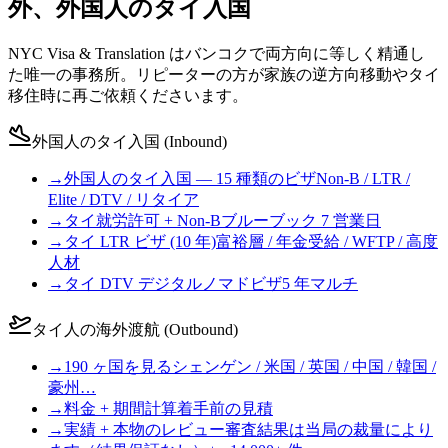
外、外国人のタイ入国
NYC Visa & Translation はバンコクで両方向に等しく精通し
た唯一の事務所。リピーターの方が家族の逆方向移動やタイ
移住時に再ご依頼くださいます。
外国人のタイ入国 (Inbound)
→
外国人のタイ入国 — 15 種類のビザ
Non-B / LTR /
Elite / DTV / リタイア
→
タイ就労許可 + Non-B
ブルーブック 7 営業日
→
タイ LTR ビザ (10 年)
富裕層 / 年金受給 / WFTP / 高度
人材
→
タイ DTV デジタルノマドビザ
5 年マルチ
タイ人の海外渡航 (Outbound)
→
190 ヶ国を見る
シェンゲン / 米国 / 英国 / 中国 / 韓国 /
豪州…
→
料金 + 期間計算
着手前の見積
→
実績 + 本物のレビュー
審査結果は当局の裁量により