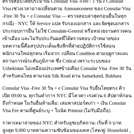
ตรวจสอบโดยประมาณ Consular Visa -Free / 3 วัน e Consular
Visa (ช่วงเวลาอาจเปลี่ยนตาม Announcement ของ Consular Visa
-Free 30 วัน + e Consular Visa — ตรวจสอบล่าสุดก่อนยื่นในทุก
กรณี) · NYC ให้ Service แปล รับรองเอกสาร และจัดชุดเอกสาร
ประกอบการยื่น ไม่ใช่ Consulate-General หรือหน่วยงานตรวจคน
เข้าเมือง และไม่รับประกันผลที่ได้ตรวจสอบ เป้าหมายของ
บทความนี้คือสรุปประเด็นเชิงลึกที่ฝ่ายปฏิบัติการใช้สอน
พนักงานใหม่ทุกคน เริ่มจาก: เปลี่ยน Condition ตามฤดูกาลและ
สถานการณ์ระดับภูมิภาค ซึ่ง Critical เพราะระบบของ
Uzbekistan ไม่เหมือนประเทศข้างเคียง Consular Visa -Free 30 วัน
สำหรับคนไทย ตามรอย Silk Road ผ่าน Samarkand, Bukhara
Consular Visa -Free 30 วัน + e Consular Visa รับยื่นโดยตรง คิว
เปิด 09:00 น. ทุกวันทำการ NYC มีโควตา เร่งด่วน 6 สัปดาห์ก่อน
ถึงกำหนด ในวันยื่นห้ามลืม: เล่มพาสปอร์ตเก่า + เงิน Consular
Visa Fee ตามที่ศูนย์ระบุ + ใบนัด Printout (ไม่รับมือถือ)
ราคาเหมาจ่ายของ NYC สำหรับอุซเบกิสถาน: เริ่มที่ 0 บาท
สูงสุด 9,000 บาทตามความซับซ้อนของเคส (โสด/คู่/ Household ,