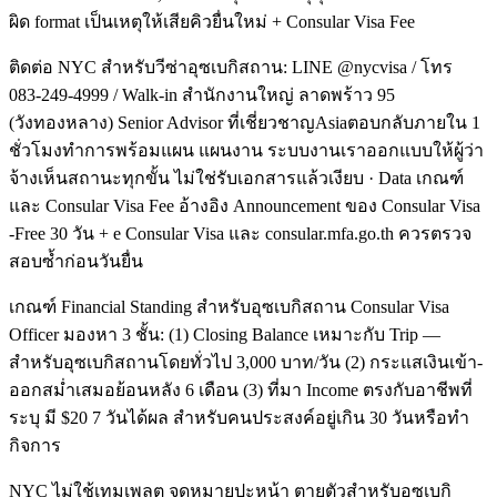
ผิด format เป็นเหตุให้เสียคิวยื่นใหม่ + Consular Visa Fee
ติดต่อ NYC สำหรับวีซ่าอุซเบกิสถาน: LINE @nycvisa / โทร
083-249-4999 / Walk-in สำนักงานใหญ่ ลาดพร้าว 95
(วังทองหลาง) Senior Advisor ที่เชี่ยวชาญAsiaตอบกลับภายใน 1
ชั่วโมงทำการพร้อมแผน แผนงาน ระบบงานเราออกแบบให้ผู้ว่า
จ้างเห็นสถานะทุกขั้น ไม่ใช่รับเอกสารแล้วเงียบ · Data เกณฑ์
และ Consular Visa Fee อ้างอิง Announcement ของ Consular Visa
-Free 30 วัน + e Consular Visa และ consular.mfa.go.th ควรตรวจ
สอบซ้ำก่อนวันยื่น
เกณฑ์ Financial Standing สำหรับอุซเบกิสถาน Consular Visa
Officer มองหา 3 ชั้น: (1) Closing Balance เหมาะกับ Trip —
สำหรับอุซเบกิสถานโดยทั่วไป 3,000 บาท/วัน (2) กระแสเงินเข้า-
ออกสม่ำเสมอย้อนหลัง 6 เดือน (3) ที่มา Income ตรงกับอาชีพที่
ระบุ มี $20 7 วันได้ผล สำหรับคนประสงค์อยู่เกิน 30 วันหรือทำ
กิจการ
NYC ไม่ใช้เทมเพลต จดหมายปะหน้า ตายตัวสำหรับอุซเบกิ