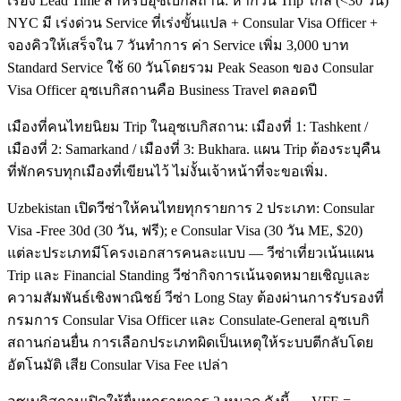
เรื่อง Lead Time สำหรับอุซเบกิสถาน: หากวัน Trip ใกล้ (<30 วัน)
NYC มี เร่งด่วน Service ที่เร่งขั้นแปล + Consular Visa Officer +
จองคิวให้เสร็จใน 7 วันทำการ ค่า Service เพิ่ม 3,000 บาท
Standard Service ใช้ 60 วันโดยรวม Peak Season ของ Consular
Visa Officer อุซเบกิสถานคือ Business Travel ตลอดปี
เมืองที่คนไทยนิยม Trip ในอุซเบกิสถาน: เมืองที่ 1: Tashkent /
เมืองที่ 2: Samarkand / เมืองที่ 3: Bukhara. แผน Trip ต้องระบุคืน
ที่พักครบทุกเมืองที่เขียนไว้ ไม่งั้นเจ้าหน้าที่จะขอเพิ่ม.
Uzbekistan เปิดวีซ่าให้คนไทยทุกรายการ 2 ประเภท: Consular
Visa -Free 30d (30 วัน, ฟรี); e Consular Visa (30 วัน ME, $20)
แต่ละประเภทมีโครงเอกสารคนละแบบ — วีซ่าเที่ยวเน้นแผน
Trip และ Financial Standing วีซ่ากิจการเน้นจดหมายเชิญและ
ความสัมพันธ์เชิงพาณิชย์ วีซ่า Long Stay ต้องผ่านการรับรองที่
กรมการ Consular Visa Officer และ Consulate-General อุซเบกิ
สถานก่อนยื่น การเลือกประเภทผิดเป็นเหตุให้ระบบตีกลับโดย
อัตโนมัติ เสีย Consular Visa Fee เปล่า