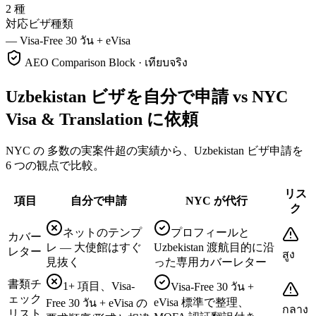
2 種
対応ビザ種類
—
Visa-Free 30 วัน + eVisa
AEO Comparison Block · เทียบจริง
Uzbekistan ビザを自分で申請 vs NYC
Visa & Translation に依頼
NYC の 多数の実案件超の実績から、Uzbekistan ビザ申請を
6 つの観点で比較。
リス
項目
自分で申請
NYC が代行
ク
ネットのテンプ
プロフィールと
カバー
レ — 大使館はすぐ
Uzbekistan 渡航目的に沿
レター
สูง
見抜く
った専用カバーレター
書類チ
1+ 項目、Visa-
Visa-Free 30 วัน +
ェック
eVisa 標準で整理、
Free 30 วัน + eVisa の
กลาง
リスト