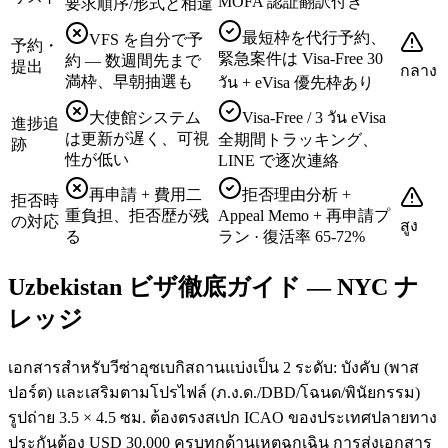
MOFA 認証翻訳付き
要求順序/形式と相違
最短枠を代行予約、
VFS を自分で予
予約・
緊急案件は Visa-Free 30
約 — 数週間先まで
提出
กลาง
満枠、早朝抽選も
วัน + eVisa 優先枠あり
大使館システム
Visa-Free / 3 วัน eVisa
進捗追
は更新が遅く、可視
全期間トラッキング、
跡
性が低い
LINE で逐次連絡
再申請 + 費用二
拒否理由分析 +
拒否時
重負担、拒否歴が残
Appeal Memo + 再申請プ
の対応
สูง
る
ラン · 復活率 65-72%
Uzbekistan ビザ徹底ガイド — NYC ナ
レッジ
เอกสารสำหรับวีซ่าอุซเบกิสถานแบ่งเป็น 2 ระดับ: บังคับ (พาส
ปอร์ต) และเสริมตามโปรไฟล์ (ภ.ง.ด./DBD/โฉนด/พินัยกรรม)
รูปถ่าย 3.5 × 4.5 ซม. ต้องตรงสเปก ICAO ของประเทศปลายทาง
ประกันต้อง USD 30,000 ครบทุกด้านเหตุฉุกเฉิน การส่งเอกสาร