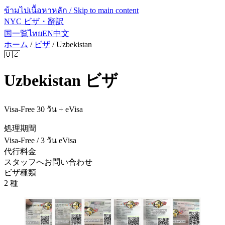
ข้ามไปเนื้อหาหลัก / Skip to main content
NYC ビザ・翻訳
国一覧
ไทย
EN
中文
ホーム
/
ビザ
/
Uzbekistan
🇺🇿
Uzbekistan
ビザ
Visa-Free 30 วัน + eVisa
処理期間
Visa-Free / 3 วัน eVisa
代行料金
スタッフへお問い合わせ
ビザ種類
2 種