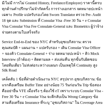
มี/ไม่มี การไม่ Granted History, Freelance/Employee) ราคานี้ครบ
ทุกด้านคำปรึกษาไม่จำกัดครั้ง การร่างเอกสาร จดหมายปะหน้า
เฉพาะ Profile แปลรับรองโดย Sworn Translator ตรวจ Pre- Audit
18 จุด และ Submission ที่ Consular Visa -Free 30 วัน + e Consular
Visa Consular Visa Fee Consulate-General และ Biometrics ผู้ว่าจ้าง
จ่ายตรงตามใบเสร็จจริง
Service End-to-End ของ NYC สำหรับอุซเบกิสถาน: ตรวจ
คุณสมบัติ + แผนงาน + แปลรับรอง + เดิน Consular Visa Officer
+ จองคิว Consulate-General + ร่าง จดหมายปะหน้า + ติว Mock
Interview (ถ้าต้อง) + ติดตามผล + ส่งเล่มคืน ทุกขั้นรับผิดชอบ
โดยทีมเดียว ไม่ส่งต่อระหว่างแผนก เป็นเหตุให้ Continuity สูง
Silk Road
เคล็ดลับ 1 ข้อที่ฝ่ายดำเนินงาน NYC สรุปจาก อุซเบกิสถาน: ข้อ
แรกคือเตรียม Buffer Time อย่างน้อย 75 วันก่อนวัน Trip ข้อสอง
คืออย่ายื่น VFE เมื่อจริง ๆ ต้องใช้ eT เพราะระบบ Consular Visa -
Free 30 วัน + e Consular Visa จะตีกลับเป็น Wrong Category ข้อ
สามคือเตรียม Insurance ที่ระบุ "อุซเบกิสถาน" ใน Coverage Area