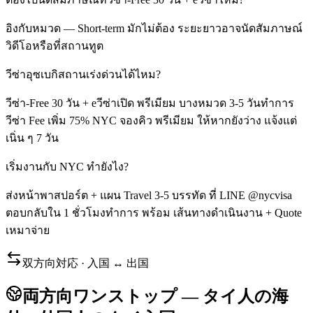
อิงกับหมวด — Short-term มักไม่ต้อง ระยะยาวอาจนัดสัมภาษณ์
วิดีโอหรือที่สถานทูต
วีซ่าอุซเบกิสถานเร่งด่วนได้ไหม?
วีซ่า-Free 30 วัน + eวีซ่าเปิด พรีเมียม บางหมวด 3-5 วันทำการ
วีซ่า Fee เพิ่ม 75% NYC จองคิว พรีเมียม ให้หากยังว่าง แจ้งแต่
เนิ่น ๆ 7 วัน
เริ่มงานกับ NYC ทำยังไง?
ส่งหน้าพาสปอร์ต + แผน Travel 3-5 บรรทัด ที่ LINE @nycvisa
ตอบกลับใน 1 ชั่วโมงทำการ พร้อม เส้นทางดำเนินงาน + Quote
เหมาจ่าย
双方向対応 · 入国 ↔ 出国
両方向ワンストップ — タイ人の海