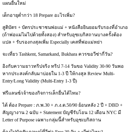
แผนยื่นใหม่
เด็กอายุต่ำกว่า 18 Prepare อะไรเพิ่ม?
สูติบัตร + บัตรประชาชนพ่อแม่ + หนังสือยินยอมรับรองที่อำเภอ
(ถ้าพ่อแม่ไม่ไปด้วยทั้งสอง) สำหรับอุซเบกิสถานบางครั้งต้อง
แปล + รับรองกงสุลเพิ่ม Especially เคสที่พ่อแม่หย่า
จะเที่ยว Tashkent, Samarkand, Bukhara ควรขอวีซ่ากี่วัน?
อิงกับความยาวทริปจริง ทริป 7-14 วันขอ Validity 30-90 วันพอ
หากประสงค์กลับมาบ่อยใน 1-3 ปี ให้กงสุล Review Multi-
Entry/Long Validity (Multi-Entry 1-3 ปี)
ฟรีแลนซ์/เจ้าของกิจการเล็กยื่นได้ไหม?
ได้ ต้อง Prepare : ภ.พ.30 + ภ.ง.ด.50/90 ย้อนหลัง 2 ปี + DBD +
สัญญางาน 2 ฉบับ + Statement บัญชีรับโอน 12 เดือน NYC มี
Letter of Purpose เฉพาะกลุ่มนี้สำหรับอุซเบกิสถาน
ต้องไปนัดสัมภาษณ์ที่วีซ่า-Free 30 วัน + eวีซ่าไหม?