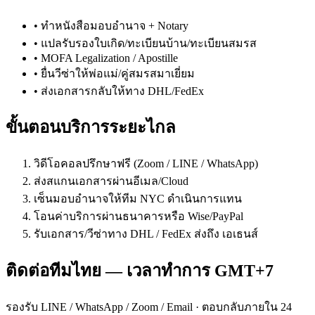
• ทำหนังสือมอบอำนาจ + Notary
• แปลรับรองใบเกิด/ทะเบียนบ้าน/ทะเบียนสมรส
• MOFA Legalization / Apostille
• ยื่นวีซ่าให้พ่อแม่/คู่สมรสมาเยี่ยม
• ส่งเอกสารกลับให้ทาง DHL/FedEx
ขั้นตอนบริการระยะไกล
วิดีโอคอลปรึกษาฟรี (Zoom / LINE / WhatsApp)
ส่งสแกนเอกสารผ่านอีเมล/Cloud
เซ็นมอบอำนาจให้ทีม NYC ดำเนินการแทน
โอนค่าบริการผ่านธนาคารหรือ Wise/PayPal
รับเอกสาร/วีซ่าทาง DHL / FedEx ส่งถึง
เอเธนส์
ติดต่อทีมไทย — เวลาทำการ GMT+7
รองรับ LINE / WhatsApp / Zoom / Email · ตอบกลับภายใน 24