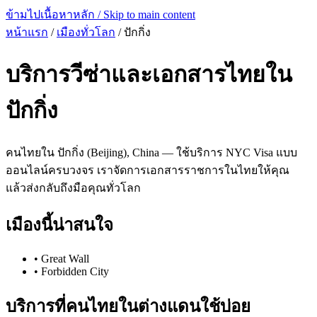
ข้ามไปเนื้อหาหลัก / Skip to main content
หน้าแรก
/
เมืองทั่วโลก
/
ปักกิ่ง
บริการวีซ่าและเอกสารไทยใน
ปักกิ่ง
คนไทยใน
ปักกิ่ง
(
Beijing
),
China
— ใช้บริการ NYC Visa แบบ
ออนไลน์ครบวงจร เราจัดการเอกสารราชการในไทยให้คุณ
แล้วส่งกลับถึงมือคุณทั่วโลก
เมืองนี้น่าสนใจ
•
Great Wall
•
Forbidden City
บริการที่คนไทยในต่างแดนใช้บ่อย