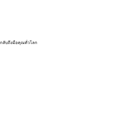
ลับถึงมือคุณทั่วโลก