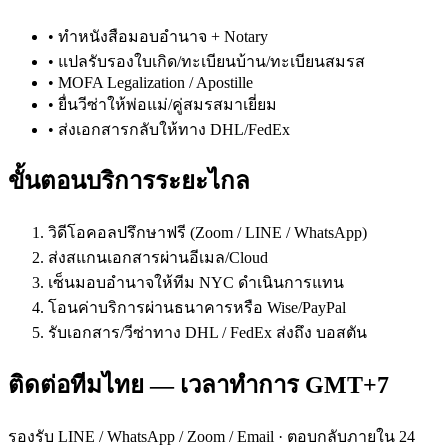
• ทำหนังสือมอบอำนาจ + Notary
• แปลรับรองใบเกิด/ทะเบียนบ้าน/ทะเบียนสมรส
• MOFA Legalization / Apostille
• ยื่นวีซ่าให้พ่อแม่/คู่สมรสมาเยี่ยม
• ส่งเอกสารกลับให้ทาง DHL/FedEx
ขั้นตอนบริการระยะไกล
วิดีโอคอลปรึกษาฟรี (Zoom / LINE / WhatsApp)
ส่งสแกนเอกสารผ่านอีเมล/Cloud
เซ็นมอบอำนาจให้ทีม NYC ดำเนินการแทน
โอนค่าบริการผ่านธนาคารหรือ Wise/PayPal
รับเอกสาร/วีซ่าทาง DHL / FedEx ส่งถึง
บอสตัน
ติดต่อทีมไทย — เวลาทำการ GMT+7
รองรับ LINE / WhatsApp / Zoom / Email · ตอบกลับภายใน 24