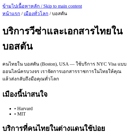
ข้ามไปเนื้อหาหลัก / Skip to main content
หน้าแรก
/
เมืองทั่วโลก
/
บอสตัน
บริการวีซ่าและเอกสารไทยใน
บอสตัน
คนไทยใน
บอสตัน
(
Boston
),
USA
— ใช้บริการ NYC Visa แบบ
ออนไลน์ครบวงจร เราจัดการเอกสารราชการในไทยให้คุณ
แล้วส่งกลับถึงมือคุณทั่วโลก
เมืองนี้น่าสนใจ
•
Harvard
•
MIT
บริการที่คนไทยในต่างแดนใช้บ่อย