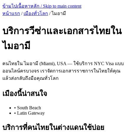
ข้ามไปเนื้อหาหลัก / Skip to main content
หน้าแรก
/
เมืองทั่วโลก
/
ไมอามี
บริการวีซ่าและเอกสารไทยใน
ไมอามี
คนไทยใน
ไมอามี
(
Miami
),
USA
— ใช้บริการ NYC Visa แบบ
ออนไลน์ครบวงจร เราจัดการเอกสารราชการในไทยให้คุณ
แล้วส่งกลับถึงมือคุณทั่วโลก
เมืองนี้น่าสนใจ
•
South Beach
•
Latin Gateway
บริการที่คนไทยในต่างแดนใช้บ่อย