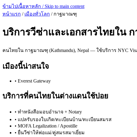
ข้ามไปเนื้อหาหลัก / Skip to main content
หน้าแรก
/
เมืองทั่วโลก
/
กาฐมาณฑุ
บริการวีซ่าและเอกสารไทยใน
ก
คนไทยใน
กาฐมาณฑุ
(
Kathmandu
),
Nepal
— ใช้บริการ NYC Vis
เมืองนี้น่าสนใจ
•
Everest Gateway
บริการที่คนไทยในต่างแดนใช้บ่อย
• ทำหนังสือมอบอำนาจ + Notary
• แปลรับรองใบเกิด/ทะเบียนบ้าน/ทะเบียนสมรส
• MOFA Legalization / Apostille
• ยื่นวีซ่าให้พ่อแม่/คู่สมรสมาเยี่ยม