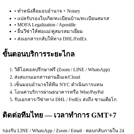
• ทำหนังสือมอบอำนาจ + Notary
• แปลรับรองใบเกิด/ทะเบียนบ้าน/ทะเบียนสมรส
• MOFA Legalization / Apostille
• ยื่นวีซ่าให้พ่อแม่/คู่สมรสมาเยี่ยม
• ส่งเอกสารกลับให้ทาง DHL/FedEx
ขั้นตอนบริการระยะไกล
วิดีโอคอลปรึกษาฟรี (Zoom / LINE / WhatsApp)
ส่งสแกนเอกสารผ่านอีเมล/Cloud
เซ็นมอบอำนาจให้ทีม NYC ดำเนินการแทน
โอนค่าบริการผ่านธนาคารหรือ Wise/PayPal
รับเอกสาร/วีซ่าทาง DHL / FedEx ส่งถึง
ซานเตียโก
ติดต่อทีมไทย — เวลาทำการ GMT+7
รองรับ LINE / WhatsApp / Zoom / Email · ตอบกลับภายใน 24