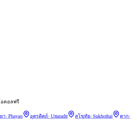
ีโอคอลฟรี
เยา
·
Phayao
อุตรดิตถ์
·
Uttaradit
สุโขทัย
·
Sukhothai
ตาก
·