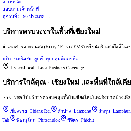
เกาหลีใต้
สอบถามเจ้าหน้าที่
ดูครบทั้ง 196 ประเทศ →
บริการครบวงจรในพื้นที่
เชียงใหม่
ส่งเอกสารทางขนส่ง (Kerry / Flash / EMS) หรือนัดรับ-ส่งถึงที่ใ
บริการเสริม
For ลูกค้าทุกกลุ่ม
ติดต่อทีม
Hyper-Local · LocalBusiness Coverage
บริการใกล้คุณ · เชียงใหม่ และพื้นที่ใกล้เคี
NYC Visa ให้บริการครอบคลุมทั้งในเชียงใหม่และจังหวัดข้างเคียง
เชียงราย
·
Chiang Rai
ลำปาง
·
Lampang
ลำพูน
·
Lamphun
Tak
พิษณุโลก
·
Phitsanulok
พิจิตร
·
Phichit