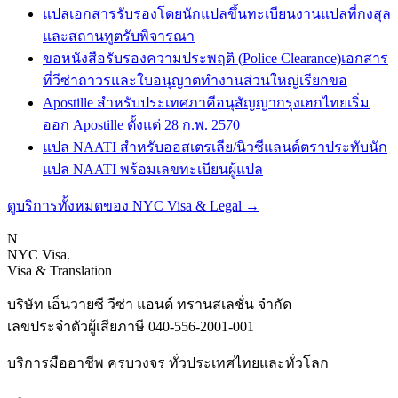
แปลเอกสารรับรองโดยนักแปลขึ้นทะเบียน
งานแปลที่กงสุล
และสถานทูตรับพิจารณา
ขอหนังสือรับรองความประพฤติ (Police Clearance)
เอกสาร
ที่วีซ่าถาวรและใบอนุญาตทำงานส่วนใหญ่เรียกขอ
Apostille สำหรับประเทศภาคีอนุสัญญากรุงเฮก
ไทยเริ่ม
ออก Apostille ตั้งแต่ 28 ก.พ. 2570
แปล NAATI สำหรับออสเตรเลีย/นิวซีแลนด์
ตราประทับนัก
แปล NAATI พร้อมเลขทะเบียนผู้แปล
ดูบริการทั้งหมดของ NYC Visa & Legal
→
N
NYC Visa
.
Visa & Translation
บริษัท เอ็นวายซี วีซ่า แอนด์ ทรานสเลชั่น จำกัด
เลขประจำตัวผู้เสียภาษี
040-556-2001-001
บริการมืออาชีพ ครบวงจร ทั่วประเทศไทยและทั่วโลก