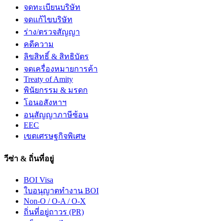
จดทะเบียนบริษัท
จดแก้ไขบริษัท
ร่าง/ตรวจสัญญา
คดีความ
ลิขสิทธิ์ & สิทธิบัตร
จดเครื่องหมายการค้า
Treaty of Amity
พินัยกรรม & มรดก
โอนอสังหาฯ
อนุสัญญาภาษีซ้อน
EEC
เขตเศรษฐกิจพิเศษ
วีซ่า & ถิ่นที่อยู่
BOI Visa
ใบอนุญาตทำงาน BOI
Non-O / O-A / O-X
ถิ่นที่อยู่ถาวร (PR)