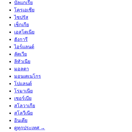
บัลแกเรีย
โครเอเชีย
ไซปรัส
เช็กเกีย
เอสโตเนีย
ฮังการี
ไอร์แลนด์
ลัตเวีย
ลิทัวเนีย
มอลตา
มอนเตเนโกร
โปแลนด์
โรมาเนีย
เซอร์เบีย
สโลวาเกีย
สโลวีเนีย
อินเดีย
ดูทุกประเทศ →