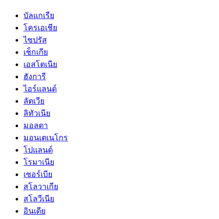
บัลแกเรีย
โครเอเชีย
ไซปรัส
เช็กเกีย
เอสโตเนีย
ฮังการี
ไอร์แลนด์
ลัตเวีย
ลิทัวเนีย
มอลตา
มอนเตเนโกร
โปแลนด์
โรมาเนีย
เซอร์เบีย
สโลวาเกีย
สโลวีเนีย
อินเดีย