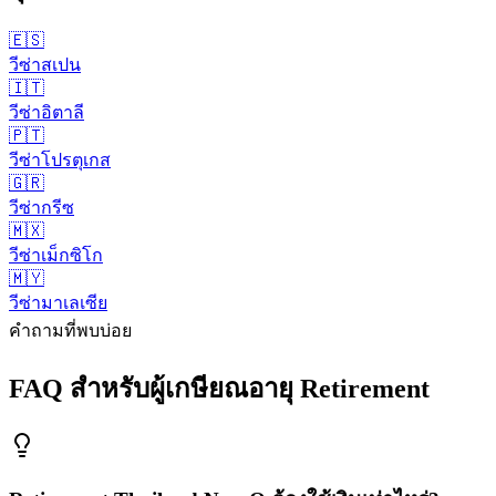
🇪🇸
วีซ่า
สเปน
🇮🇹
วีซ่า
อิตาลี
🇵🇹
วีซ่า
โปรตุเกส
🇬🇷
วีซ่า
กรีซ
🇲🇽
วีซ่า
เม็กซิโก
🇲🇾
วีซ่า
มาเลเซีย
คำถามที่พบบ่อย
FAQ สำหรับ
ผู้เกษียณอายุ Retirement