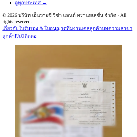
ดูทุกประเทศ →
©
2026
บริษัท เอ็นวายซี วีซ่า แอนด์ ทรานสเลชั่น จำกัด
· All
rights reserved.
เกี่ยวกับ
ใบรับรอง & ใบอนุญาต
ทีมงาน
เคสลูกค้า
บทความ
สาขา
ลูกค้า
FAQ
ติดต่อ