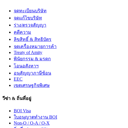
จดทะเบียนบริษัท
จดแก้ไขบริษัท
ร่าง/ตรวจสัญญา
คดีความ
ลิขสิทธิ์ & สิทธิบัตร
จดเครื่องหมายการค้า
Treaty of Amity
พินัยกรรม & มรดก
โอนอสังหาฯ
อนุสัญญาภาษีซ้อน
EEC
เขตเศรษฐกิจพิเศษ
วีซ่า & ถิ่นที่อยู่
BOI Visa
ใบอนุญาตทำงาน BOI
Non-O / O-A / O-X