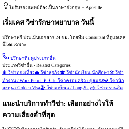
ใบรับรองแพทย์ต้องเป็นภาษาอังกฤษ + Apostille
เริ่มเคส
วีซ่ารักษาพยาบาล
วันนี้
ปรึกษาฟรี ประเมินเอกสาร 24 ชม. โดยทีม Consultant ที่ดูแลเคส
นี้โดยเฉพาะ
ปรึกษาทีม
ดูประเภทอื่น
ประเภทวีซ่าอื่น · Related Categories
🧳
วีซ่าท่องเที่ยว
💼
วีซ่าธุรกิจ
🎓
วีซ่านักเรียน-นักศึกษา
🛠️
วีซ่า
ทำงาน / Work Permit
👨‍👩‍👧
วีซ่าครอบครัว / คู่สมรส
💎
วีซ่านัก
ลงทุน / Golden Visa
🏖️
วีซ่าเกษียณ / Long-Stay
✈️
วีซ่าทรานสิต
แนะนำบริการทำวีซ่า: เลือกอย่างไรให้
ความเสี่ยงต่ำที่สุด