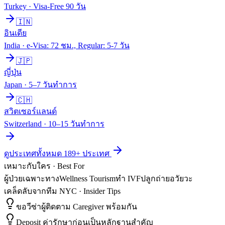
Turkey
·
Visa-Free 90 วัน
🇮🇳
อินเดีย
India
·
e-Visa: 72 ชม., Regular: 5-7 วัน
🇯🇵
ญี่ปุ่น
Japan
·
5–7 วันทำการ
🇨🇭
สวิตเซอร์แลนด์
Switzerland
·
10–15 วันทำการ
ดูประเทศทั้งหมด
189
+ ประเทศ
เหมาะกับใคร · Best For
ผู้ป่วยเฉพาะทาง
Wellness Tourism
ทำ IVF
ปลูกถ่ายอวัยวะ
เคล็ดลับจากทีม NYC · Insider Tips
ขอวีซ่าผู้ติดตาม Caregiver พร้อมกัน
Deposit ค่ารักษาก่อนเป็นหลักฐานสำคัญ