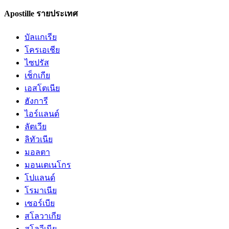
Apostille รายประเทศ
บัลแกเรีย
โครเอเชีย
ไซปรัส
เช็กเกีย
เอสโตเนีย
ฮังการี
ไอร์แลนด์
ลัตเวีย
ลิทัวเนีย
มอลตา
มอนเตเนโกร
โปแลนด์
โรมาเนีย
เซอร์เบีย
สโลวาเกีย
สโลวีเนีย