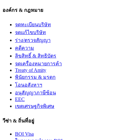
องค์กร & กฎหมาย
จดทะเบียนบริษัท
จดแก้ไขบริษัท
ร่าง/ตรวจสัญญา
คดีความ
ลิขสิทธิ์ & สิทธิบัตร
จดเครื่องหมายการค้า
Treaty of Amity
พินัยกรรม & มรดก
โอนอสังหาฯ
อนุสัญญาภาษีซ้อน
EEC
เขตเศรษฐกิจพิเศษ
วีซ่า & ถิ่นที่อยู่
BOI Visa