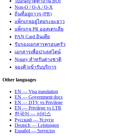
ใบอนุญาตทำงาน BOI
Non-O / O-A / O-X
ถิ่นที่อยู่ถาวร (PR)
แพ็กเกจอยู่ไทยระยะยาว
แพ็กเกจ PR ออสเตรเลีย
PAN Card อินเดีย
รับรองเอกสารครอบครัว
เอกสารเพื่อปาเลสไตน์
Notary สำหรับต่างชาติ
จองคิวเข้ารับบริการ
Other languages
EN — Visa translation
EN — Government docs
EN — DTV vs Privilege
EN — Privilege vs LTR
한국어 — 서비스
Русский — Услуги
Deutsch — Leistungen
Español — Servicios