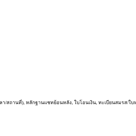
วลา/สถานที่), หลักฐานแชทย้อนหลัง, ใบโอนเงิน, ทะเบียนสมรส/ใบหมั้น