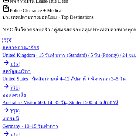
ที่พักร่วมกัน Lease/Title Deed
Police Clearance + Medical
ประเทศปลายทางยอดนิยม · Top Destinations
NYC ยื่น
วีซ่าครอบครัว / คู่สมรส
ครอบคลุมประเทศปลายทางทุกทวีป
🇬🇧
สหราชอาณาจักร
United Kingdom
·
15 วันทำการ (Standard) / 5 วัน (Priority) / 24 ชม.
🇺🇸
สหรัฐอเมริกา
United States
·
นัดสัมภาษณ์ 4–12 สัปดาห์ + พิจารณา 3–5 วัน
🇦🇺
ออสเตรเลีย
Australia
·
Visitor 600: 14–35 วัน, Student 500: 4–6 สัปดาห์
🇩🇪
เยอรมนี
Germany
·
10–15 วันทำการ
🇫🇷