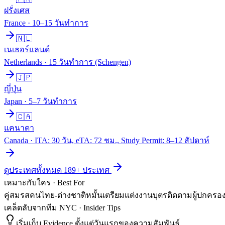
ฝรั่งเศส
France
·
10–15 วันทำการ
🇳🇱
เนเธอร์แลนด์
Netherlands
·
15 วันทำการ (Schengen)
🇯🇵
ญี่ปุ่น
Japan
·
5–7 วันทำการ
🇨🇦
แคนาดา
Canada
·
ITA: 30 วัน, eTA: 72 ชม., Study Permit: 8–12 สัปดาห์
ดูประเทศทั้งหมด
189
+ ประเทศ
เหมาะกับใคร · Best For
คู่สมรสคนไทย-ต่างชาติ
หมั้นเตรียมแต่งงาน
บุตรติดตามผู้ปกครอ
เคล็ดลับจากทีม NYC · Insider Tips
เริ่มเก็บ Evidence ตั้งแต่วันแรกของความสัมพันธ์