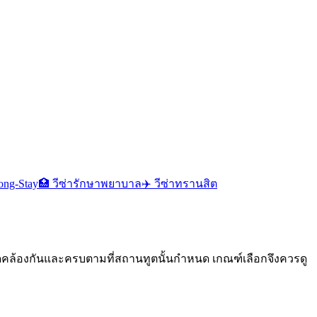
ong-Stay
🏥
วีซ่ารักษาพยาบาล
✈️
วีซ่าทรานสิต
กสารสอดคล้องกันและครบตามที่สถานทูตนั้นกำหนด เกณฑ์เลือกจึงควรดู