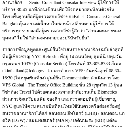
อาณาจักร — Senior Consultant Consular Interview ผู้ใช้การให้
บริการ 30-45 นาทีก่อนเขียน เพื่อให้จดหมายสะท้อนตัวจริง
โครงพื้นฐานยึดที่ผู้ตรวจสอบวีซ่าของBritish Consulate-General
Bangkokคุ้นเคย แต่เนื้อหาในย่อหน้าเปลี่ยนตามผู้ใช้การให้
บริการทุกราย ผลคือผู้ตรวจสอบวีซ่ารู้สึกว่า "อ่านจดหมายของ
บุคคล" ไม่ใช่ "อ่านจดหมายของบริษัทรับยื่น"
รายการข้อมูลทูตและศูนย์ยื่นวีซ่าสหราชอาณาจักรฉบับล่าสุดที่
ทีมผู้เชี่ยวชาญ NYC Refresh : ที่อยู่ 14 ถนนวิทยุ ลุมพินี ปทุมวัน
กรุงเทพฯ 10330 (Consular Section) โทรศัพท์ 02-305-8333 อีเมล
ukinthailand@fcdo.gov.uk เวลาทำการ VFS: จันทร์–ศุกร์ 08:30–
16:30 (ไม่หยุดพักเที่ยง) ศูนย์ยื่น Documentation ดำเนินการโดย
VFS Global · The Trendy Office Building ชั้น 28 สุขุมวิท 13 ผู้ขอ
วีซ่าต้อง Travel ไปด้วยตนเองเฉพาะลำดับงานเก็บ Biometrics
ส่วนการจัดเตรียมแฟ้ม จองคิว และตรวจสอบทีมผู้เชี่ยวชาญ
NYC ดูแลให้ครบ สนามบินที่คนไทยใช้บินตรงหรือต่อเครื่องสู่
สหราชอาณาจักรได้แก่ ลอนดอน ฮีทโธรว์ (LHR) / ลอนดอน แก
ตวิค (LGW) / แมนเชสเตอร์ (MAN) / เอดินบะระ (EDI) แต่ละ