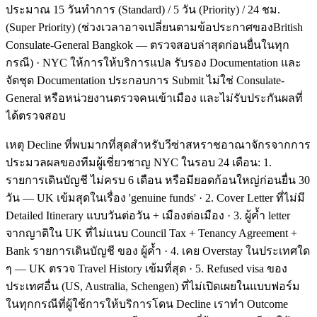
ประมาณ 15 วันทำการ (Standard) / 5 วัน (Priority) / 24 ชม.
(Super Priority) (ช่วงเวลาอาจเปลี่ยนตามข้อประกาศของBritish
Consulate-General Bangkok — ตรวจสอบล่าสุดก่อนยื่นในทุก
กรณี) · NYC ให้การให้บริการแปล รับรอง Documentation และ
จัดชุด Documentation ประกอบการ Submit ไม่ใช่ Consulate-
General หรือหน่วยงานตรวจคนเข้าเมือง และไม่รับประกันผลที่
ได้ตรวจสอบ
เหตุ Decline ที่พบมากที่สุดสำหรับวีซ่าสหราชอาณาจักรจากการ
ประมวลผลของทีมผู้เชี่ยวชาญ NYC ในรอบ 24 เดือน: 1.
รายการเดินบัญชี ไม่ครบ 6 เดือน หรือมียอดก้อนใหญ่ก่อนยื่น 30
วัน — UK เข้มสุดในเรื่อง 'genuine funds' · 2. Cover Letter ที่ไม่มี
Detailed Itinerary แบบวันต่อวัน + เมืองต่อเมือง · 3. ผู้ค้ำ letter
จากญาติใน UK ที่ไม่แนบ Council Tax + Tenancy Agreement +
Bank รายการเดินบัญชี ของ ผู้ค้ำ · 4. เคย Overstay ในประเทศใด
ๆ — UK ตรวจ Travel History เข้มที่สุด · 5. Refused visa ของ
ประเทศอื่น (US, Australia, Schengen) ที่ไม่เปิดเผยในแบบฟอร์ม
ในทุกกรณีที่ผู้ใช้การให้บริการโดน Decline เราทำ Outcome