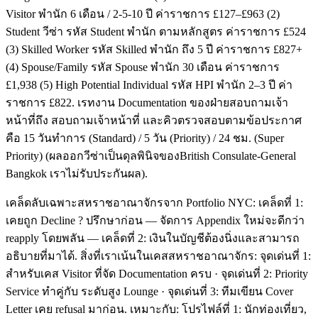
Visitor พำนัก 6 เดือน / 2-5-10 ปี ค่าราชการ £127–£963 (2)
Student วีซ่า รหัส Student พำนัก ตามหลักสูตร ค่าราชการ £524
(3) Skilled Worker รหัส Skilled พำนัก ถึง 5 ปี ค่าราชการ £827+
(4) Spouse/Family รหัส Spouse พำนัก 30 เดือน ค่าราชการ
£1,938 (5) High Potential Individual รหัส HPI พำนัก 2–3 ปี ค่า
ราชการ £822. เรทงาน Documentation ของฝ่ายสอบถามเจ้า
หน้าที่ถึง สอบถามเจ้าหน้าที่ และคิวตรวจสอบตามข้อประกาศ
คือ 15 วันทำการ (Standard) / 5 วัน (Priority) / 24 ชม. (Super
Priority) (ผลออกวีซ่าเป็นดุลพินิจของBritish Consulate-General
Bangkok เราไม่รับประกันผล).
เคล็ดลับเฉพาะสหราชอาณาจักรจาก Portfolio NYC: เคล็ดที่ 1:
เคยถูก Decline ? ปรึกษาก่อน — จัดการ Appendix ใหม่จะดีกว่า
reapply โดยพลัน — เคล็ดที่ 2: เงินในบัญชีต้องนิ่งและสามารถ
อธิบายที่มาได้. สิ่งที่เราเน้นในเคสสหราชอาณาจักร: จุดเด่นที่ 1:
สำหรับเคส Visitor ที่จัด Documentation ครบ · จุดเด่นที่ 2: Priority
Service ทำคู่กับ ระดับสูง Lounge · จุดเด่นที่ 3: ทีมเขียน Cover
Letter เคย refusal มาก่อน. เหมาะกับ: โปรไฟล์ที่ 1: นักท่องเที่ยว,