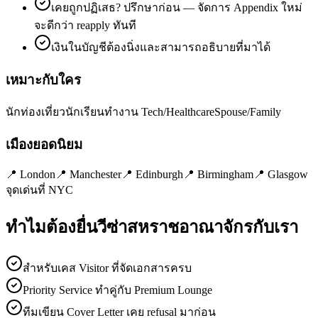
เคยถูกปฏิเสธ? ปรึกษาก่อน — จัดการ Appendix ใหม่
จะดีกว่า reapply ทันที
เงินในบัญชีต้องนิ่งและสามารถอธิบายที่มาได้
เหมาะกับใคร
นักท่องเที่ยว
นักเรียน
ทำงาน Tech/Healthcare
Spouse/Family
เมืองยอดนิยม
📍
London
📍
Manchester
📍
Edinburgh
📍
Birmingham
📍
Glasgow
จุดเด่นที่ NYC
ทำไมต้องยื่นวีซ่า
สหราชอาณาจักร
กับเรา
สำหรับเคส Visitor ที่จัดเอกสารครบ
Priority Service ทำคู่กับ Premium Lounge
ทีมเขียน Cover Letter เคย refusal มาก่อน