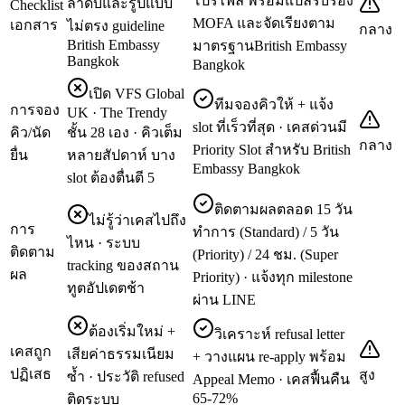
โปรไฟล์ พร้อมแปลรับรอง
ลำดับและรูปแบบ
Checklist
MOFA และจัดเรียงตาม
เอกสาร
ไม่ตรง guideline
กลาง
British Embassy
มาตรฐานBritish Embassy
Bangkok
Bangkok
เปิด VFS Global
ทีมจองคิวให้ + แจ้ง
การจอง
UK · The Trendy
slot ที่เร็วที่สุด · เคสด่วนมี
คิว/นัด
ชั้น 28 เอง · คิวเต็ม
กลาง
Priority Slot สำหรับ British
ยื่น
หลายสัปดาห์ บาง
Embassy Bangkok
slot ต้องตื่นตี 5
ติดตามผลตลอด 15 วัน
ไม่รู้ว่าเคสไปถึง
การ
ทำการ (Standard) / 5 วัน
ไหน · ระบบ
ติดตาม
(Priority) / 24 ชม. (Super
tracking ของสถาน
ผล
Priority) · แจ้งทุก milestone
ทูตอัปเดตช้า
ผ่าน LINE
ต้องเริ่มใหม่ +
วิเคราะห์ refusal letter
เคสถูก
เสียค่าธรรมเนียม
+ วางแผน re-apply พร้อม
ปฏิเสธ
สูง
ซ้ำ · ประวัติ refused
Appeal Memo · เคสฟื้นคืน
65-72%
ติดระบบ