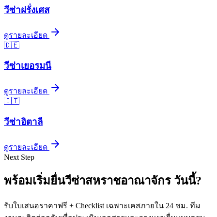
วีซ่า
ฝรั่งเศส
ดูรายละเอียด
🇩🇪
วีซ่า
เยอรมนี
ดูรายละเอียด
🇮🇹
วีซ่า
อิตาลี
ดูรายละเอียด
Next Step
พร้อมเริ่มยื่นวีซ่า
สหราชอาณาจักร
วันนี้
?
รับใบเสนอราคาฟรี + Checklist เฉพาะเคสภายใน 24 ชม. ทีม