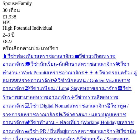
Spouse/Family
30 เดือน
£1,938
HPI
High Potential Individual
2–3 ปี
£822
หรือเลือกตามประเภทวีซ่า
🧳
วีซ่าท่องเที่ยว
สหราชอาณาจักร
💼
วีซ่าธุรกิจ
สหราช
อาณาจักร
🎓
วีซ่านักเรียน-นักศึกษา
สหราชอาณาจักร
🛠️
วีซ่า
ทำงาน / Work Permit
สหราชอาณาจักร
👨‍👩‍👧
วีซ่าครอบครัว / คู่
สมรส
สหราชอาณาจักร
💎
วีซ่านักลงทุน / Golden Visa
สหราช
อาณาจักร
🏖️
วีซ่าเกษียณ / Long-Stay
สหราชอาณาจักร
🏥
วีซ่า
รักษาพยาบาล
สหราชอาณาจักร
✈️
วีซ่าทรานสิต
สหราช
อาณาจักร
💻
วีซ่า Digital Nomad
สหราชอาณาจักร
🎖️
วีซ่าทูต /
ราชการ
สหราชอาณาจักร
🕌
วีซ่าศาสนา / แสวงบุญ
สหราช
อาณาจักร
🏕️
วีซ่าทำงาน + ท่องเที่ยว (Working Holiday)
สหราช
อาณาจักร
🪪
วีซ่า PR / ถิ่นที่อยู่ถาวร
สหราชอาณาจักร
📰
วีซ่านัก
ข่าว / สื่อมวลชน
สหราชอาณาจักร
⚓
วีซ่าลูกเรือ / Seaman
สห