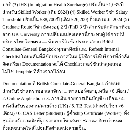
ปกติ (3) IHS (Immigration Health Surcharge) ปรับเป็น £1,035/ปี
สำหรับ Skilled Worker (เดิม £624) (4) Skilled Worker วีซ่า Salary
Threshold ปรับเป็น £38,700/ปี (เดิม £26,200) ตั้งแต่ เม.ย. 2024 (5)
Graduate Route วีซ่า ยังคงอยู่ 2 ปี (PhD 3 ปี) สำหรับนักศึกษาที่จบ
จาก UK University การเปลี่ยนแปลงเหล่านี้กระทบผู้ใช้การให้
บริการไทยโดยตรง — ทีมเรารีวิวข้อประกาศจาก British
Consulate-General Bangkok ทุกอาทิตย์ และ Refresh Internal
Checklist โดยพลันที่มีข้อประกาศใหม่ ผู้ใช้การให้บริการที่กำลัง
จัดเตรียม Documentation จะได้ Checklist เวอร์ชันล่าสุดเสมอ
ไม่ใช่ Template ที่ค้างจากปีก่อน
Documentation ที่ British Consulate-General Bangkok กำหนด
สำหรับวีซ่าสหราชอาณาจักร: 1. พาสปอร์ตอายุเหลือ >6 เดือน /
2. Online Application / 3. การเงิน รายการเดินบัญชี 6 เดือน / 4.
หนังสือรับรองงาน/นายจ้าง (UK) / 5. TB Test (สำหรับวีซ่า >6
เดือน) / 6. CAS Letter (Student) / ผู้ค้ำship Certificate (Worker). ทั้ง
ชุดต้องจัดตามผังที่ผู้ตรวจสอบวีซ่าสหราชอาณาจักรกำหนด
ตั้งแต่ขนาดไฟล์ไปจนถึงตำแหน่งลายเซ็น.