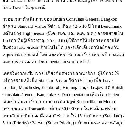
สนามบินมี Procedure ตม. ต่างกัน ทีมเราแนะผู้ใช้การให้บริการ
ก่อน Travel ในทุกกรณี
กรอบเวลาดำเนินการของ British Consulate-General Bangkok
สำหรับ Standard Visitor วีซ่า: 6 เดือน / 2-5-10 ปี โดย Benchmark
แต่ในช่วง High Season (มี.ค.-พ.ค. และ ต.ค.-ธ.ค.) อาจขยายเป็น
1.5 เท่า ทีมผู้เชี่ยวชาญ NYC แนะผู้ใช้การให้บริการทุกรายให้
ยื่นช่วง Low Season ถ้าเป็นไปได้ และหลีกเลี่ยงอาทิตย์ก่อนวัน
หยุดราชการของทั้งไทยและสหราชอาณาจักร เพราะคิวจะแน่น
และการตรวจสอบ Documentation ช้ากว่าปกติ
เคสจริงจากแฟ้ม NYC เกี่ยวกับสหราชอาณาจักร: ผู้ใช้การให้
บริการรายหนึ่งยื่น Standard Visitor วีซ่า (Visitor) เพื่อ Travel
London, Manchester, Edinburgh, Birmingham, Glasgow แต่ British
Consulate-General Bangkok ขอ Documentation เพิ่มเรื่อง Pattern
เงินเข้า ทีมเราจัดทำ รายการเดินบัญชี Reconciliation Memo
อธิบายแต่ละ Transaction ที่เกิน 50,000 บาทใน 6 เดือน พร้อม
แนบสัญญาที่มา ผลคือออกวีซ่าภายใน 15 วันทำการ (Standard) /
5 วัน (Priority) / 24 ชม. (Super Priority) แม้จะเป็นรอบสองหลังถูก