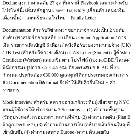
Decline สูงกว่าค่าเฉลี่ย 27 จุด ทีมเรามี Playbook เฉพาะสำหรับ
โปรไฟล์นี้: เพิ่มหลักฐาน Career Trajectory (เลื่อนตำแหน่ง/เงิน
เดือนขึ้น) + แผนเรียนต่อในไทย + Family Letter
Documentation สำหรับวีซ่าสหราชอาณาจักรแบ่งเป็น 2 ระดับ:
บังคับ (พาสปอร์ตอายุเหลือ >6 เดือน / Online Application / การ
เงิน รายการเดินบัญชี 6 เดือน / หนังสือรับรองงาน/นายจ้าง (UK)
/ TB Test (สำหรับวีซ่า >6 เดือน) / CAS Letter (Student) / ผู้ค้ำship
Certificate (Worker)) และเสริมตามโปรไฟล์ (ภ.ง.ด./DBD/โฉนด/
พินัยกรรม) รูปถ่าย 3.5 × 4.5 ซม. ต้องตรงสเปก ICAO ที่ EU
กำหนด ประกันต้อง €30,000 ดูแลทุกมิติทุกประเทศเชงเก้น การ
ส่ง Documentation ผิด format จึงทำให้เสียคิวยื่นใหม่ + ค่า
ราชการ
Mock Interview สำหรับ สหราชอาณาจักร: ทีมผู้เชี่ยวชาญ NYC
สอนผู้ใช้การให้บริการผ่าน 3 Scenarios — (1) คำถามพื้นฐาน
(วัตถุประสงค์, กรอบเวลา, สถานที่พัก), (2) คำถามกดดัน (Plan B
ถ้าถูก Decline ?), (3) คำถามด้านการเงิน (อธิบายเงินก้อนใหญ่ที่
เข้าบัญชี), (4) คำถามเฉพาะ Europe (ความคุ้นเคยกับ