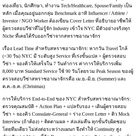
ท่องเที่ยว, นักศึกษา, ทำงาน Tech/Healthcare, Spouse/Family เป็น
หลัก เมื่อคุณอยู่นอกกลุ่ม Benchmark อาทิ Influencer / Athlete /
Investor / NGO Worker ต้องเขียน Cover Letter ที่อธิบายอาชีพให้
ผู้ตรวจสอบวีซ่าที่ไม่รู้จัก Industry เข้าใจ NYC มีตัวอย่างจริงทุก
Niche ที่เคยได้รับออกวีซ่าจากสหราชอาณาจักร
เรื่อง Lead Time สำหรับสหราชอาณาจักร: หากวัน Travel ใกล้
(<30 วัน) NYC มี ระดับสูง Service ที่เร่งขั้นแปล + ผู้ตรวจสอบ
วีซ่า + จองคิวให้เสร็จใน 7 วันทำการ ค่าการให้บริการเพิ่ม
8,000 บาท Standard Service ใช้ 90 วันโดยรวม Peak Season ของผู้
ตรวจสอบวีซ่าสหราชอาณาจักรคือ เม.ย.-มิ.ย. (Summer) และ
ต.ค.-ธ.ค. (Christmas)
การให้บริการ End-to-End ของ NYC สำหรับสหราชอาณาจักร:
ตรวจคุณสมบัติ + Action Plan + แปลรับรอง + เดินผู้ตรวจสอบ
วีซ่า + จองคิว Consulate-General + ร่าง Cover Letter + ติว Mock
Interview (ถ้าต้อง) + ติดตามผล + ส่งเล่มคืน ทุกขั้นรับผิดชอบ
โดยทีมเดียว ไม่ส่งต่อระหว่างแผนก จึงทำให้ Continuity สูง