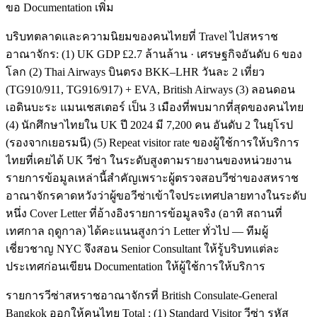
ขอ Documentation เพิ่ม
บริบทตลาดและความนิยมของคนไทยที่ Travel ไปสหราช
อาณาจักร: (1) UK GDP £2.7 ล้านล้าน · เศรษฐกิจอันดับ 6 ของ
โลก (2) Thai Airways บินตรง BKK–LHR วันละ 2 เที่ยว
(TG910/911, TG916/917) + EVA, British Airways (3) ลอนดอน
เอดินบะระ แมนเชสเตอร์ เป็น 3 เมืองที่พบมากที่สุดของคนไทย
(4) นักศึกษาไทยใน UK ปี 2024 มี 7,200 คน อันดับ 2 ในยุโรป
(รองจากเยอรมนี) (5) Repeat visitor rate ของผู้ใช้การให้บริการ
ไทยที่เคยได้ UK วีซ่า ในระดับสูงตามรายงานของหน่วยงาน
รายการข้อมูลเหล่านี้สำคัญเพราะผู้ตรวจสอบวีซ่าของสหราช
อาณาจักรคาดหวังว่าผู้ขอวีซ่าเข้าใจประเทศปลายทางในระดับ
หนึ่ง Cover Letter ที่อ้างอิงรายการข้อมูลจริง (อาทิ สถานที่
เทศกาล ฤดูกาล) ได้คะแนนสูงกว่า Letter ทั่วไป — ทีมผู้
เชี่ยวชาญ NYC จึงสอน Senior Consultant ให้รู้บริบทแต่ละ
ประเทศก่อนเขียน Documentation ให้ผู้ใช้การให้บริการ
รายการวีซ่าสหราชอาณาจักรที่ British Consulate-General
Bangkok ออกให้คนไทย Total : (1) Standard Visitor วีซ่า รหัส