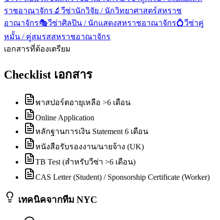
ราชอาณาจักร
🔬
วีซ่านักวิจัย / นักวิทยาศาสตร์
สหราช
อาณาจักร
🎭
วีซ่าศิลปิน / นักแสดง
สหราชอาณาจักร
💍
วีซ่าคู่
หมั้น / คู่สมรส
สหราชอาณาจักร
เอกสารที่ต้องเตรียม
Checklist เอกสาร
พาสปอร์ตอายุเหลือ >6 เดือน
Online Application
หลักฐานการเงิน Statement 6 เดือน
หนังสือรับรองงาน/นายจ้าง (UK)
TB Test (สำหรับวีซ่า >6 เดือน)
CAS Letter (Student) / Sponsorship Certificate (Worker)
เทคนิคจากทีม NYC