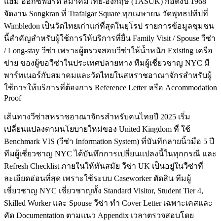
แฮม ออกซฟอร์ด สมาคมไทย-อังกฤษ (TASUK) ก่อตั้งปี 1968
จัดงาน Songkran ที่ Trafalgar Square ทุกเมษายน วัดพุทธปทีปที่
Wimbledon เป็นวัดไทยเก่าแก่ที่สุดในยุโรป รายการข้อมูลชุมชน
นี้สำคัญสำหรับผู้ใช้การให้บริการที่ยื่น Family Visit / Spouse วีซ่า
/ Long-stay วีซ่า เพราะผู้ตรวจสอบวีซ่าให้น้ำหนัก Existing เครือ
ข่าย ของผู้ขอวีซ่าในประเทศปลายทาง ทีมผู้เชี่ยวชาญ NYC มี
พาร์ทเนอร์กับสมาคมและวัดไทยในสหราชอาณาจักรสำหรับผู้
ใช้การให้บริการที่ต้องการ Reference Letter หรือ Accommodation
Proof
เส้นทางวีซ่าสหราชอาณาจักรสำหรับคนไทยปี 2025 เริ่ม
เปลี่ยนแปลงตามนโยบายใหม่ของ United Kingdom ที่ ใช้
Benchmark VIS (วีซ่า Information System) ที่บันทึกลายนิ้วมือ 5 ปี
ทีมผู้เชี่ยวชาญ NYC ได้บันทึกการเปลี่ยนแปลงนี้ในทุกกรณี และ
Refresh Checklist ภายในให้ทันสมัย วีซ่า UK เป็นอยู่ในวีซ่าที่
ละเอียดอ่อนที่สุด เพราะใช้ระบบ Caseworker ตัดสิน ทีมผู้
เชี่ยวชาญ NYC เชี่ยวชาญทั้ง Standard Visitor, Student Tier 4,
Skilled Worker และ Spouse วีซ่า ทำ Cover Letter เฉพาะเคสและ
คัด Documentation ตามแนว Appendix เวลาตรวจสอบโดย