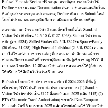
Refused Forensic Review ฟรี ระบุมาตราที่ผู้ตรวจสอบวีซ่าใช้
Decline + ประมวลผล Documentation ต้นทาง + เสนอแผนยื่นใหม่
ที่แก้อุปสรรคตรงจุด แปรตามเหตุ Decline เดิม การ Submit ใหม่
โดยไม่ประมวลผลเหตุเดิมคือความผิดพลาดที่พบบ่อยที่สุด
สหราชอาณาจักร ออกวีซ่า 5 แบบที่คนไทยยื่นได้: Standard
Visitor วีซ่า (6 เดือน / 2-5-10 ปี, £127–£963); Student วีซ่า (ตาม
หลักสูตร, £524); Skilled Worker (ถึง 5 ปี, £827+); Spouse/Family
(30 เดือน, £1,938); High Potential Individual (2–3 ปี, £822) ความ
ต่างไม่ใช่แค่ค่าราชการ แต่อยู่ที่กรอบเวลาพำนัก ข้อแม้การ
ทำงาน/ศึกษา และสิทธิ์การพาผู้ติดตาม ทีมผู้เชี่ยวชาญ NYC มี
ตารางเปรียบเทียบ 12 มิติของวีซ่าแต่ละหมวด แชร์ให้ผู้ใช้การ
ให้บริการใช้ตัดสินใจในวันปรึกษาแรก
Refresh นโยบายวีซ่าสหราชอาณาจักรปี 2024-2026 ที่ทีมผู้
เชี่ยวชาญ NYC บันทึกจากข้อประกาศทางการ: (1) Standard
Visitor วีซ่า fee ปรับเป็น £127 ตั้งแต่ 9 เม.ย. 2025 (เดิม £115) (2)
ETA (Electronic Travel Authorisation) ขยายไป Non-European
Nationals วันที่ 8 มกราคม 2025 แต่คนไทยยังต้องใช้ Visitor วีซ่า