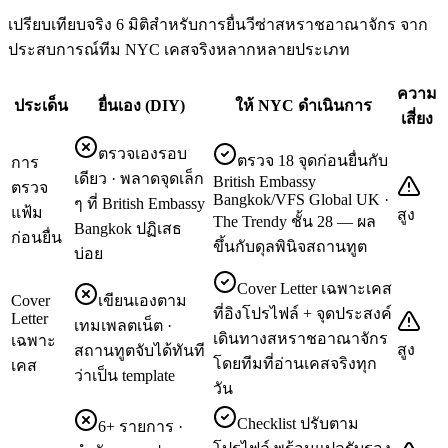
เปรียบเทียบจริง 6 มิติสำหรับการยื่นวีซ่าสหราชอาณาจักร จาก
ประสบการณ์ทีม NYC เคสจริงหลากหลายประเภท
ความ
ประเด็น
ยื่นเอง (DIY)
ให้ NYC ดำเนินการ
เสี่ยง
ตรวจเองรอบ
ตรวจ 18 จุดก่อนยื่นกับ
การ
เดียว · พลาดจุดเล็ก
British Embassy
ตรวจ
Bangkok/VFS Global UK ·
ๆ ที่ British Embassy
แฟ้ม
สูง
The Trendy ชั้น 28 — ผล
Bangkok ปฏิเสธ
ก่อนยื่น
ขึ้นกับดุลพินิจสถานทูต
บ่อย
Cover Letter เฉพาะเคส
Cover
เขียนเองตาม
ที่อิงโปรไฟล์ + จุดประสงค์
Letter
เทมเพลตเน็ต ·
เดินทางสหราชอาณาจักร
เฉพาะ
สูง
สถานทูตจับได้ทันที
โดยทีมที่อ่านเคสจริงทุก
เคส
ว่าเป็น template
วัน
Checklist ปรับตาม
6+ รายการ ·