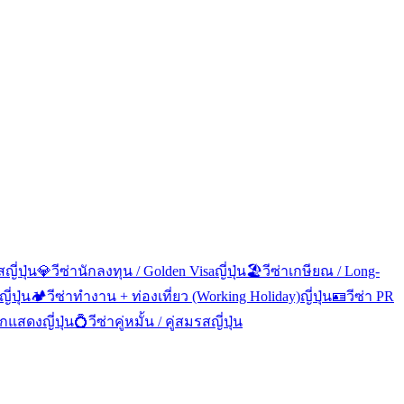
ส
ญี่ปุ่น
💎
วีซ่านักลงทุน / Golden Visa
ญี่ปุ่น
🏖️
วีซ่าเกษียณ / Long-
ญี่ปุ่น
🏕️
วีซ่าทำงาน + ท่องเที่ยว (Working Holiday)
ญี่ปุ่น
🪪
วีซ่า PR
นักแสดง
ญี่ปุ่น
💍
วีซ่าคู่หมั้น / คู่สมรส
ญี่ปุ่น