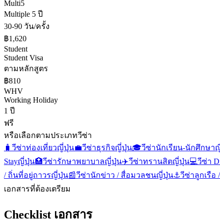
Multi5
Multiple 5 ปี
30-90 วัน/ครั้ง
฿1,620
Student
Student Visa
ตามหลักสูตร
฿810
WHV
Working Holiday
1 ปี
ฟรี
หรือเลือกตามประเภทวีซ่า
🧳
วีซ่าท่องเที่ยว
ญี่ปุ่น
💼
วีซ่าธุรกิจ
ญี่ปุ่น
🎓
วีซ่านักเรียน-นักศึกษา
ญี
Stay
ญี่ปุ่น
🏥
วีซ่ารักษาพยาบาล
ญี่ปุ่น
✈️
วีซ่าทรานสิต
ญี่ปุ่น
💻
วีซ่า 
/ ถิ่นที่อยู่ถาวร
ญี่ปุ่น
📰
วีซ่านักข่าว / สื่อมวลชน
ญี่ปุ่น
⚓
วีซ่าลูกเรือ
เอกสารที่ต้องเตรียม
Checklist เอกสาร