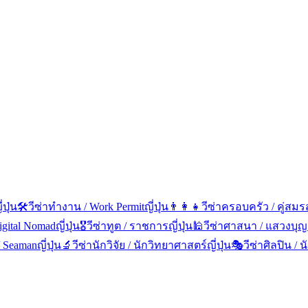
่ปุ่น
🛠️
วีซ่าทำงาน / Work Permit
ญี่ปุ่น
👨‍👩‍👧
วีซ่าครอบครัว / คู่สมร
Digital Nomad
ญี่ปุ่น
🎖️
วีซ่าทูต / ราชการ
ญี่ปุ่น
🕌
วีซ่าศาสนา / แสวงบุญ
 / Seaman
ญี่ปุ่น
🔬
วีซ่านักวิจัย / นักวิทยาศาสตร์
ญี่ปุ่น
🎭
วีซ่าศิลปิน / 