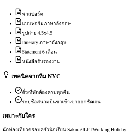
พาสปอร์ต
แบบฟอร์มภาษาอังกฤษ
รูปถ่าย 4.5x4.5
Itinerary ภาษาอังกฤษ
Statement 6 เดือน
หนังสือรับรองงาน
เทคนิคจากทีม NYC
ตั๋ว/ที่พักต้องครบทุกคืน
ระบุชื่อสนามบินขาเข้า-ขาออกชัดเจน
เหมาะกับใคร
นักท่องเที่ยว
ครอบครัว
นักเรียน Sakura/JLPT
Working Holiday