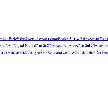
ษา
อินเดีย
🛠️
วีซ่าทำงาน / Work Permit
อินเดีย
👨‍👩‍👧
วีซ่าครอบครัว / 
ีย
💻
วีซ่า Digital Nomad
อินเดีย
🎖️
วีซ่าทูต / ราชการ
อินเดีย
🕌
วีซ่าศาส
ื่อมวลชน
อินเดีย
⚓
วีซ่าลูกเรือ / Seaman
อินเดีย
🔬
วีซ่านักวิจัย / นักวิ