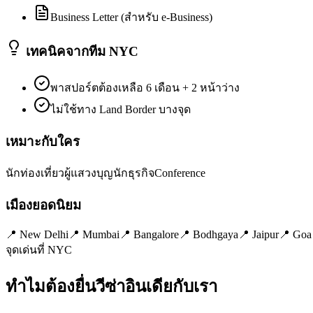
Business Letter (สำหรับ e-Business)
เทคนิคจากทีม NYC
พาสปอร์ตต้องเหลือ 6 เดือน + 2 หน้าว่าง
ไม่ใช้ทาง Land Border บางจุด
เหมาะกับใคร
นักท่องเที่ยว
ผู้แสวงบุญ
นักธุรกิจ
Conference
เมืองยอดนิยม
📍
New Delhi
📍
Mumbai
📍
Bangalore
📍
Bodhgaya
📍
Jaipur
📍
Goa
จุดเด่นที่ NYC
ทำไมต้องยื่นวีซ่า
อินเดีย
กับเรา