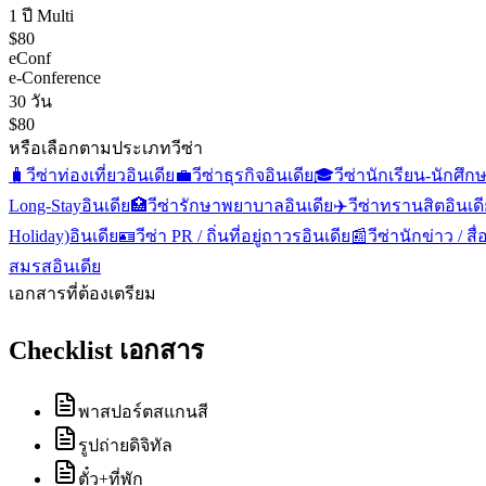
1 ปี Multi
$80
eConf
e-Conference
30 วัน
$80
หรือเลือกตามประเภทวีซ่า
🧳
วีซ่าท่องเที่ยว
อินเดีย
💼
วีซ่าธุรกิจ
อินเดีย
🎓
วีซ่านักเรียน-นักศึก
Long-Stay
อินเดีย
🏥
วีซ่ารักษาพยาบาล
อินเดีย
✈️
วีซ่าทรานสิต
อินเด
Holiday)
อินเดีย
🪪
วีซ่า PR / ถิ่นที่อยู่ถาวร
อินเดีย
📰
วีซ่านักข่าว / ส
สมรส
อินเดีย
เอกสารที่ต้องเตรียม
Checklist เอกสาร
พาสปอร์ตสแกนสี
รูปถ่ายดิจิทัล
ตั๋ว+ที่พัก