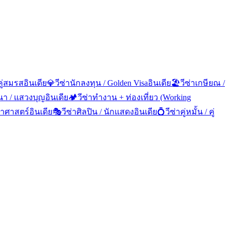
คู่สมรส
อินเดีย
💎
วีซ่านักลงทุน / Golden Visa
อินเดีย
🏖️
วีซ่าเกษียณ /
นา / แสวงบุญ
อินเดีย
🏕️
วีซ่าทำงาน + ท่องเที่ยว (Working
ทยาศาสตร์
อินเดีย
🎭
วีซ่าศิลปิน / นักแสดง
อินเดีย
💍
วีซ่าคู่หมั้น / คู่