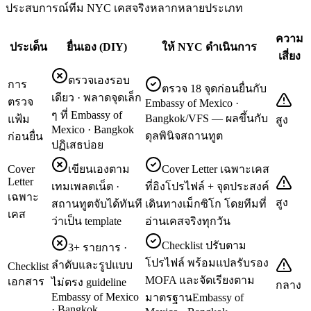
ประสบการณ์ทีม NYC เคสจริงหลากหลายประเภท
ความ
ประเด็น
ยื่นเอง (DIY)
ให้ NYC ดำเนินการ
เสี่ยง
ตรวจเองรอบ
การ
ตรวจ 18 จุดก่อนยื่นกับ
เดียว · พลาดจุดเล็ก
ตรวจ
Embassy of Mexico ·
ๆ ที่ Embassy of
Bangkok/VFS — ผลขึ้นกับ
แฟ้ม
สูง
Mexico · Bangkok
ดุลพินิจสถานทูต
ก่อนยื่น
ปฏิเสธบ่อย
Cover
เขียนเองตาม
Cover Letter เฉพาะเคส
Letter
เทมเพลตเน็ต ·
ที่อิงโปรไฟล์ + จุดประสงค์
เฉพาะ
สูง
สถานทูตจับได้ทันที
เดินทางเม็กซิโก โดยทีมที่
เคส
ว่าเป็น template
อ่านเคสจริงทุกวัน
Checklist ปรับตาม
3+ รายการ ·
โปรไฟล์ พร้อมแปลรับรอง
ลำดับและรูปแบบ
Checklist
MOFA และจัดเรียงตาม
เอกสาร
ไม่ตรง guideline
กลาง
Embassy of Mexico
มาตรฐานEmbassy of
· Bangkok