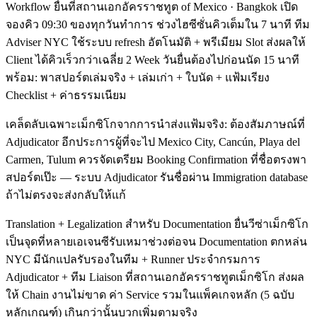
Workflow ยื่นที่สถานเอกอัครราชทูต of Mexico · Bangkok เปิด
จองคิว 09:30 ของทุกวันทำการ ช่วงไฮซีซั่นคิวเต็มใน 7 นาที ทีม
Adviser NYC ใช้ระบบ refresh อัตโนมัติ + พรีเมียม Slot ส่งผลให้
Client ได้คิวเร็วกว่าเฉลี่ย 2 Week วันยื่นต้องไปก่อนนัด 15 นาที
พร้อม: พาสปอร์ตเล่มจริง + เล่มเก่า + ใบนัด + แฟ้มเรียง
Checklist + ค่าธรรมเนียม
เคล็ดลับเฉพาะเม็กซิโกจากการนำส่งแฟ้มจริง: ต้องสัมภาษณ์ที่
Adjudicator อีกประการผู้ที่จะไป Mexico City, Cancún, Playa del
Carmen, Tulum ควรจัดเตรียม Booking Confirmation ที่ชื่อตรงพา
สปอร์ตเป๊ะ — ระบบ Adjudicator รันชื่อผ่าน Immigration database
ถ้าไม่ตรงจะส่งกลับให้แก้
Translation + Legalization สำหรับ Documentation ยื่นวีซ่าเม็กซิโก
เป็นจุดที่หลายเอเจนซีรับเหมาช่วงต่อจน Documentation ตกหล่น
NYC มีนักแปลรับรองในทีม + Runner ประจำกรมการ
Adjudicator + ทีม Liaison ที่สถานเอกอัครราชทูตเม็กซิโก ส่งผล
ให้ Chain งานไม่ขาด ค่า Service รวมในแพ็คเกจหลัก (5 ฉบับ
หลักเกณฑ์) เกินกว่านั้นบวกเพิ่มตามจริง