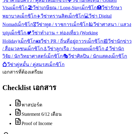
วีซ่าครอบครัว / คู่สมรส
เม็กซิโก
💎
วีซ่านักลงทุน / Golden
Visa
เม็กซิโก
🏖️
วีซ่าเกษียณ / Long-Stay
เม็กซิโก
🏥
วีซ่ารักษา
พยาบาล
เม็กซิโก
✈️
วีซ่าทรานสิต
เม็กซิโก
💻
วีซ่า Digital
Nomad
เม็กซิโก
🎖️
วีซ่าทูต / ราชการ
เม็กซิโก
🕌
วีซ่าศาสนา / แสวง
บุญ
เม็กซิโก
🏕️
วีซ่าทำงาน + ท่องเที่ยว (Working
Holiday)
เม็กซิโก
🪪
วีซ่า PR / ถิ่นที่อยู่ถาวร
เม็กซิโก
📰
วีซ่านักข่าว
/ สื่อมวลชน
เม็กซิโก
⚓
วีซ่าลูกเรือ / Seaman
เม็กซิโก
🔬
วีซ่านัก
วิจัย / นักวิทยาศาสตร์
เม็กซิโก
🎭
วีซ่าศิลปิน / นักแสดง
เม็กซิโก
💍
วีซ่าคู่หมั้น / คู่สมรส
เม็กซิโก
เอกสารที่ต้องเตรียม
Checklist เอกสาร
พาสปอร์ต
Statement 6/12 เดือน
Proof of Income