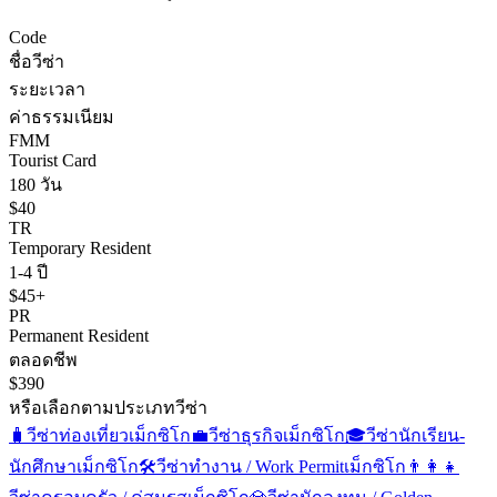
Code
ชื่อวีซ่า
ระยะเวลา
ค่าธรรมเนียม
FMM
Tourist Card
180 วัน
$40
TR
Temporary Resident
1-4 ปี
$45+
PR
Permanent Resident
ตลอดชีพ
$390
หรือเลือกตามประเภทวีซ่า
🧳
วีซ่าท่องเที่ยว
เม็กซิโก
💼
วีซ่าธุรกิจ
เม็กซิโก
🎓
วีซ่านักเรียน-
นักศึกษา
เม็กซิโก
🛠️
วีซ่าทำงาน / Work Permit
เม็กซิโก
👨‍👩‍👧