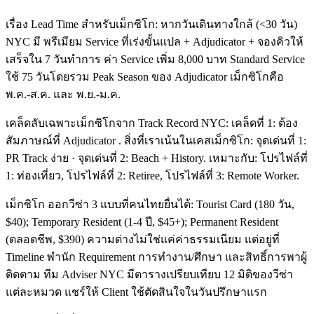
เรื่อง Lead Time สำหรับเม็กซิโก: หากวันเดินทางใกล้ (<30 วัน)
NYC มี พรีเมียม Service ที่เร่งขั้นแปล + Adjudicator + จองคิวให้
เสร็จใน 7 วันทำการ ค่า Service เพิ่ม 8,000 บาท Standard Service
ใช้ 75 วันโดยรวม Peak Season ของ Adjudicator เม็กซิโกคือ
พ.ค.-ส.ค. และ พ.ย.-ม.ค.
เคล็ดลับเฉพาะเม็กซิโกจาก Track Record NYC: เคล็ดที่ 1: ต้อง
สัมภาษณ์ที่ Adjudicator . สิ่งที่เราเน้นในเคสเม็กซิโก: จุดเด่นที่ 1:
PR Track ง่าย · จุดเด่นที่ 2: Beach + History. เหมาะกับ: โปรไฟล์ที่
1: ท่องเที่ยว, โปรไฟล์ที่ 2: Retiree, โปรไฟล์ที่ 3: Remote Worker.
เม็กซิโก ออกวีซ่า 3 แบบที่คนไทยยื่นได้: Tourist Card (180 วัน,
$40); Temporary Resident (1-4 ปี, $45+); Permanent Resident
(ตลอดชีพ, $390) ความต่างไม่ใช่แค่ค่าธรรมเนียม แต่อยู่ที่
Timeline พำนัก Requirement การทำงาน/ศึกษา และสิทธิ์การพาผู้
ติดตาม ทีม Adviser NYC มีตารางเปรียบเทียบ 12 มิติของวีซ่า
แต่ละหมวด แชร์ให้ Client ใช้ตัดสินใจในวันปรึกษาแรก