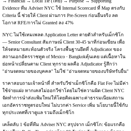
→ Financial → Local Tie (ไทย) → Purpose → Supporting
Evidence ทีม Adviser NYC ใช้ Internal Scorecard ที่ Map ตรงกับ
Criteria นี้ ช่วยให้ Client ผ่านการ Pre-Screen ก่อนยื่นจริง ลด
โอกาส RFE/การไม่ Granted ลง 47%
NYC ไม่ใช้เทมเพลต Application Letter ตายตัวสำหรับเม็กซิโก
— Senior Consultant สัมภาษณ์ Client 30-45 นาทีก่อนเขียน เพื่อ
ให้จดหมายสะท้อนตัวจริง โครงพื้นฐานยึดที่ Adjudicator ของ
สถานเอกอัครราชทูต of Mexico · Bangkokคุ้นเคย แต่เนื้อหาใน
ย่อหน้าเปลี่ยนตาม Client ทุกราย ผลคือ Adjudicator รู้สึกว่า
"อ่านจดหมายของบุคคล" ไม่ใช่ "อ่านจดหมายของบริษัทรับยื่น"
ราคาสอบถามเจ้าหน้าที่ สำหรับวีซ่าเม็กซิโกคือ Flat Fee ไม่มีค่า
ใช้จ่ายแฝง หากเคสไม่ออกวีซ่าโดยไม่ใช่ความผิด Client NYC
จัดทำการนำส่งแฟ้มใหม่ให้โดยคิดเฉพาะค่าธรรมเนียมสถาน
เอกอัครราชทูตรอบใหม่ ไม่บวกค่า Service เพิ่ม นโยบายนี้ใช้กับ
ทุกประเทศที่เราดูแล รวมถึงเม็กซิโก
เคล็ดลับ 1 ข้อที่ทีม Adviser NYC สรุปจาก เม็กซิโก: ข้อแรกคือ