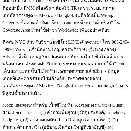
จัดเตรียม Buffer Time อย่างน้อย 90 วันก่อนวันเดินทาง ข้อสอง
คืออย่ายื่น FMM เมื่อจริง ๆ ต้องใช้ TR เพราะระบบ สถาน
เอกอัครราชทูต of Mexico · Bangkok จะตีกลับเป็น Wrong
Category ข้อสามคือจัดเตรียม Insurance ที่ระบุ "เม็กซิโก" ใน
Coverage Area ห้ามใช้คำว่า Worldwide เพียงอย่างเดียว
ติดต่อ NYC สำหรับวีซ่าเม็กซิโก: LINE @nycvisa / โทร 083-249-
4999 / Walk-in สำนักงานใหญ่ ลาดพร้าว 95 (วังทองหลาง)
Adviser ที่เชี่ยวชาญAmericasตอบกลับภายใน 1 ชั่วโมงทำการ
พร้อมแผน เส้นทางดำเนินงาน ระบบงานเราออกแบบให้ Client
เห็นสถานะทุกขั้น ไม่ใช่รับ Documentation แล้วเงียบ · ข้อมูล
เกณฑ์และค่าธรรมเนียมอ้างอิงประกาศของสถาน
เอกอัครราชทูต of Mexico · Bangkok และ consular.mfa.go.th ควร
พิสูจน์ซ้ำก่อนวันยื่น
Mock Interview สำหรับ เม็กซิโก: ทีม Adviser NYC สอน Client
ผ่าน 3 Scenarios — (1) คำถามพื้นฐาน (วัตถุประสงค์, Timeline ,
Lodging ), (2) คำถามกดดัน (Plan B ถ้าถูกไม่ออกวีซ่า?), (3)
คำถามด้านการเงิน (อธิบายเงินก้อนใหญ่ที่เข้าบัญชี), (4)