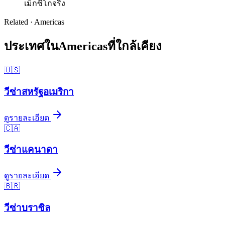
เม็กซิโกจริง
Related ·
Americas
ประเทศใน
Americas
ที่ใกล้เคียง
🇺🇸
วีซ่า
สหรัฐอเมริกา
ดูรายละเอียด
🇨🇦
วีซ่า
แคนาดา
ดูรายละเอียด
🇧🇷
วีซ่า
บราซิล