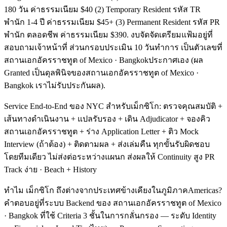
180 วัน ค่าธรรมเนียม $40 (2) Temporary Resident รหัส TR
พำนัก 1-4 ปี ค่าธรรมเนียม $45+ (3) Permanent Resident รหัส PR
พำนัก ตลอดชีพ ค่าธรรมเนียม $390. งบจัดจัดเตรียมแฟ้มอยู่ที่
สอบถามเจ้าหน้าที่ ส่วนกรอบประเมิน 10 วันทำการ เป็นตัวเลขที่
สถานเอกอัครราชทูต of Mexico · Bangkokประกาศเอง (ผล
Granted เป็นดุลพินิจของสถานเอกอัครราชทูต of Mexico ·
Bangkok เราไม่รับประกันผล).
Service End-to-End ของ NYC สำหรับเม็กซิโก: ตรวจคุณสมบัติ +
เส้นทางดำเนินงาน + แปลรับรอง + เดิน Adjudicator + จองคิว
สถานเอกอัครราชทูต + ร่าง Application Letter + ติว Mock
Interview (ถ้าต้อง) + ติดตามผล + ส่งเล่มคืน ทุกขั้นรับผิดชอบ
โดยทีมเดียว ไม่ส่งต่อระหว่างแผนก ส่งผลให้ Continuity สูง PR
Track ง่าย · Beach + History
ทำไม เม็กซิโก ถึงต่างจากประเทศข้างเคียงในภูมิภาคAmericas?
คำตอบอยู่ที่ระบบ Backend ของ สถานเอกอัครราชทูต of Mexico
· Bangkok ที่ใช้ Criteria 3 ชั้นในการกลั่นกรอง — ระดับ Identity