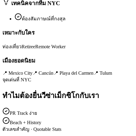
เทคนิคจากทีม NYC
ต้องสัมภาษณ์ที่กงสุล
เหมาะกับใคร
ท่องเที่ยว
Retiree
Remote Worker
เมืองยอดนิยม
📍
Mexico City
📍
Cancún
📍
Playa del Carmen
📍
Tulum
จุดเด่นที่ NYC
ทำไมต้องยื่นวีซ่า
เม็กซิโก
กับเรา
PR Track ง่าย
Beach + History
ตัวเลขสำคัญ · Quotable Stats