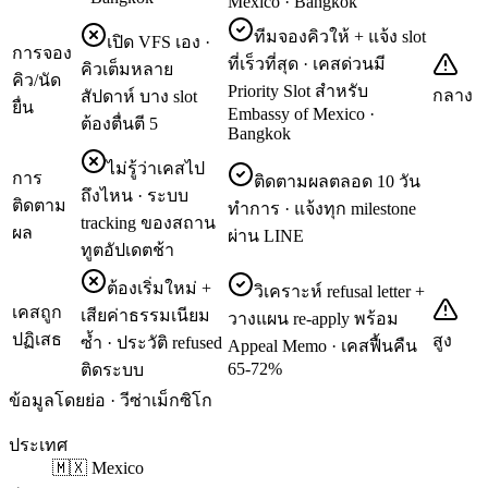
Mexico · Bangkok
ทีมจองคิวให้ + แจ้ง slot
เปิด VFS เอง ·
การจอง
ที่เร็วที่สุด · เคสด่วนมี
คิวเต็มหลาย
คิว/นัด
Priority Slot สำหรับ
กลาง
สัปดาห์ บาง slot
ยื่น
Embassy of Mexico ·
ต้องตื่นตี 5
Bangkok
ไม่รู้ว่าเคสไป
การ
ติดตามผลตลอด 10 วัน
ถึงไหน · ระบบ
ติดตาม
ทำการ · แจ้งทุก milestone
tracking ของสถาน
ผล
ผ่าน LINE
ทูตอัปเดตช้า
ต้องเริ่มใหม่ +
วิเคราะห์ refusal letter +
เคสถูก
เสียค่าธรรมเนียม
วางแผน re-apply พร้อม
ปฏิเสธ
สูง
ซ้ำ · ประวัติ refused
Appeal Memo · เคสฟื้นคืน
65-72%
ติดระบบ
ข้อมูลโดยย่อ · วีซ่าเม็กซิโก
ประเทศ
🇲🇽 Mexico