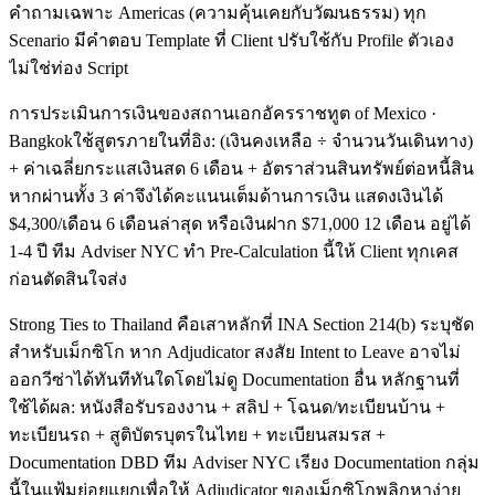
คำถามเฉพาะ Americas (ความคุ้นเคยกับวัฒนธรรม) ทุก
Scenario มีคำตอบ Template ที่ Client ปรับใช้กับ Profile ตัวเอง
ไม่ใช่ท่อง Script
การประเมินการเงินของสถานเอกอัครราชทูต of Mexico ·
Bangkokใช้สูตรภายในที่อิง: (เงินคงเหลือ ÷ จำนวนวันเดินทาง)
+ ค่าเฉลี่ยกระแสเงินสด 6 เดือน + อัตราส่วนสินทรัพย์ต่อหนี้สิน
หากผ่านทั้ง 3 ค่าจึงได้คะแนนเต็มด้านการเงิน แสดงเงินได้
$4,300/เดือน 6 เดือนล่าสุด หรือเงินฝาก $71,000 12 เดือน อยู่ได้
1-4 ปี ทีม Adviser NYC ทำ Pre-Calculation นี้ให้ Client ทุกเคส
ก่อนตัดสินใจส่ง
Strong Ties to Thailand คือเสาหลักที่ INA Section 214(b) ระบุชัด
สำหรับเม็กซิโก หาก Adjudicator สงสัย Intent to Leave อาจไม่
ออกวีซ่าได้ทันทีทันใดโดยไม่ดู Documentation อื่น หลักฐานที่
ใช้ได้ผล: หนังสือรับรองงาน + สลิป + โฉนด/ทะเบียนบ้าน +
ทะเบียนรถ + สูติบัตรบุตรในไทย + ทะเบียนสมรส +
Documentation DBD ทีม Adviser NYC เรียง Documentation กลุ่ม
นี้ในแฟ้มย่อยแยกเพื่อให้ Adjudicator ของเม็กซิโกพลิกหาง่าย