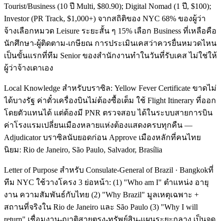
Tourist/Business (10 ปี Multi, $80.90); Digital Nomad (1 ปี, $100);
Investor (PR Track, $1,000+) จากสถิติของ NYC 68% ของผู้ว่า
จ้างเลือกหมวด Leisure ระยะสั้น ๆ 15% เลือก Business ที่เหลือคือ
นักศึกษา-ผู้ติดตาม-เกษียณ การประเมินเคสว่าควรยื่นหมวดไหน
เป็นขั้นแรกที่ทีม Senior ของสำนักงานทำในวันที่รับเคส ไม่ใช่ให้
ผู้ว่าจ้างเดาเอง
Local Knowledge สำหรับบราซิล: Yellow Fever Certificate ขาดไม่
ได้บางรัฐ ค่าตั๋วเครื่องบินไม่ต้องซื้อเต็ม ใช้ Flight Itinerary ที่ออก
โดยตัวแทนได้ แต่ต้องมี PNR ตรวจสอบ ได้ในระบบสายการบิน
ค่าโรงแรมเปลี่ยนเมืองหลายแห่งต้องแสดงครบทุกคืน —
Adjudicator บราซิลนับยอดก่อน Approve เมืองหลักที่คนไทย
นิยม: Rio de Janeiro, São Paulo, Salvador, Brasília
Letter of Purpose สำหรับ Consulate-General of Brazil · Bangkokที่
ทีม NYC ใช้วางโครง 3 ย่อหน้า: (1) "Who am I" ตำแหน่ง อายุ
งาน ความสัมพันธ์กับไทย (2) "Why Brazil" มูลเหตุเฉพาะ +
สถานที่จริงใน Rio de Janeiro และ São Paulo (3) "Why I will
return" เชื่อมงาน-ญาติสายตรง-ทรัพย์สิน-แผนระยะกลาง เป็นจุด