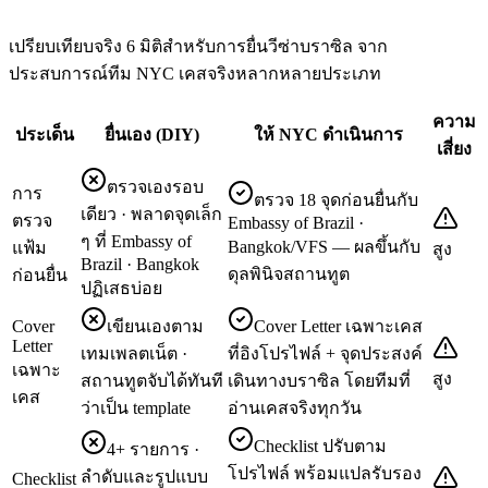
เปรียบเทียบจริง 6 มิติสำหรับการยื่นวีซ่าบราซิล จาก
ประสบการณ์ทีม NYC เคสจริงหลากหลายประเภท
ความ
ประเด็น
ยื่นเอง (DIY)
ให้ NYC ดำเนินการ
เสี่ยง
ตรวจเองรอบ
การ
ตรวจ 18 จุดก่อนยื่นกับ
เดียว · พลาดจุดเล็ก
ตรวจ
Embassy of Brazil ·
ๆ ที่ Embassy of
Bangkok/VFS — ผลขึ้นกับ
แฟ้ม
สูง
Brazil · Bangkok
ดุลพินิจสถานทูต
ก่อนยื่น
ปฏิเสธบ่อย
Cover
เขียนเองตาม
Cover Letter เฉพาะเคส
Letter
เทมเพลตเน็ต ·
ที่อิงโปรไฟล์ + จุดประสงค์
เฉพาะ
สูง
สถานทูตจับได้ทันที
เดินทางบราซิล โดยทีมที่
เคส
ว่าเป็น template
อ่านเคสจริงทุกวัน
Checklist ปรับตาม
4+ รายการ ·
โปรไฟล์ พร้อมแปลรับรอง
ลำดับและรูปแบบ
Checklist