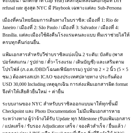
ทะเบียน / นักศึกษาที่ Gap Year) เคสกลุ่มหลังนี้คือกลุ่มที่ DIY
refusal rate สูงสุด NYC มี Playbook เฉพาะแต่ละ Sub-Persona
เมืองที่คนไทยนิยมการเดินทางในบราซิล: เมืองที่ 1: Rio de
Janeiro / เมืองที่ 2: São Paulo / เมืองที่ 3: Salvador / เมืองที่ 4:
Brasília. แต่ละเมืองใช้ผังคืนโรงแรมคนละแบบ ทีมเราช่วยไล่ให้
ครบทุกคืนก่อนยื่น.
แฟ้มเอกสารสำหรับวีซ่าบราซิลแบ่งเป็น 2 ระดับ: บังคับ (พาส
ปอร์ตสแกน / รูปถ่าย / ตั๋ว+โรงแรม / เดินบัญชี) และเสริมตาม
โปรไฟล์ (ภ.ง.ด./DBD/โฉนด/พินัยกรรม) รูปถ่าย 2 × 2 นิ้ว (5 × 5
ซม.) ต้องตรงสเปก ICAO ของประเทศปลายทาง ประกันต้อง
USD 30,000 Including เหตุฉุกเฉิน การส่งแฟ้มเอกสารผิด format
จึงทำให้เสียคิวยื่นใหม่ + ค่ายื่น
ระบบงานของ NYC สำหรับบราซิลออกแบบมาให้ทุกขั้นมี
Checkpoint และ Photo Documentation ไม่มีแฟ้มเอกสารหาย
ระหว่างทาง ผู้ว่าจ้างได้รับ Update ทุก Milestone (รับแฟ้มเอกสาร
/ แปลเสร็จ / รับรอง Adjudicator เสร็จ / จองคิวสำเร็จ / ยื่นแล้ว /