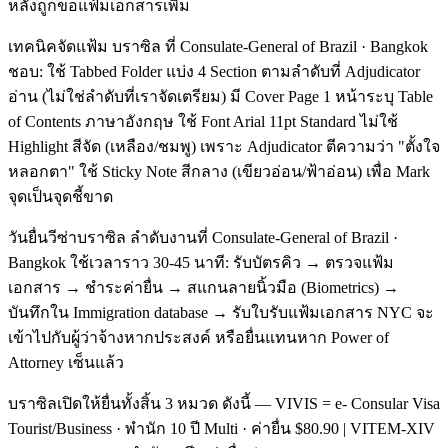
หลังถูกขอแฟ้มเอกสารเพิ่ม
เทคนิคจัดแฟ้ม บราซิล ที่ Consulate-General of Brazil · Bangkok
ชอบ: ใช้ Tabbed Folder แบ่ง 4 Section ตามลำดับที่ Adjudicator
อ่าน (ไม่ใช่ลำดับที่เราจัดเตรียม) มี Cover Page 1 หน้าระบุ Table
of Contents ภาษาอังกฤษ ใช้ Font Arial 11pt Standard ไม่ใช้
Highlight สีจัด (เหลือง/ชมพู) เพราะ Adjudicator ตีความว่า "ตั้งใจ
หลอกตา" ใช้ Sticky Note สีกลาง (เขียวอ่อน/ฟ้าอ่อน) เพื่อ Mark
จุดเป็นจุดชี้ขาด
วันยื่นวีซ่าบราซิล ลำดับงานที่ Consulate-General of Brazil ·
Bangkok ใช้เวลาราว 30-45 นาที: รับบัตรคิว → ตรวจแฟ้ม
เอกสาร → ชำระค่ายื่น → สแกนลายนิ้วมือ (Biometrics) →
บันทึกใน Immigration database → รับใบรับแฟ้มเอกสาร NYC จะ
เข้าไปกับผู้ว่าจ้างหากประสงค์ หรือยื่นแทนหาก Power of
Attorney เซ็นแล้ว
บราซิลเปิดให้ยื่นทั้งสิ้น 3 หมวด ดังนี้ — VIVIS = e- Consular Visa
Tourist/Business · พำนัก 10 ปี Multi · ค่ายื่น $80.90 | VITEM-XIV