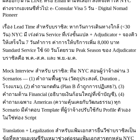
ผลออก) ผ่าน LINE หรือ Email ตามที่เลือก สิ่งที่จึงทำให้ NYC
ต่างจากเอเจนซีทั่วไป: e- Consular Visa 5 วัน · Digital Nomad
Pioneer
เรื่อง Lead Time สำหรับบราซิล: หากวันการเดินทางใกล้ (<30
วัน) NYC มี เร่งด่วน Service ที่เร่งขั้นแปล + Adjudicator + จองคิว
ให้เสร็จใน 7 วันทำการ ค่าการให้บริการเพิ่ม 8,000 บาท
Standard Service ใช้ 60 วันโดยรวม Peak Season ของ Adjudicator
บราซิลคือ พ.ค.-ส.ค. และ พ.ย.-ม.ค.
Mock Interview สำหรับ บราซิล: ทีม NYC สอนผู้ว่าจ้างผ่าน 3
Scenarios — (1) คำถามพื้นฐาน (วัตถุประสงค์, Duration ,
โรงแรม), (2) คำถามกดดัน (Plan B ถ้าถูกการปฏิเสธ?), (3)
คำถามด้าน Financial (อธิบายเงินก้อนใหญ่ที่เข้าบัญชี), (4)
คำถามเฉพาะ Americas (ความคุ้นเคยกับวัฒนธรรม) ทุก
Scenario มีคำตอบ Template ที่ผู้ว่าจ้างปรับใช้กับ Profile ตัวเอง
ไม่ใช่ท่อง Script
Translation + Legalization สำหรับแฟ้มเอกสารยื่นวีซ่าบราซิลเป็น
ข้อที่หลายเอเจนซีรับเหมาช่วงต่อจนแฟ้มเอกสารตกหล่น NYC