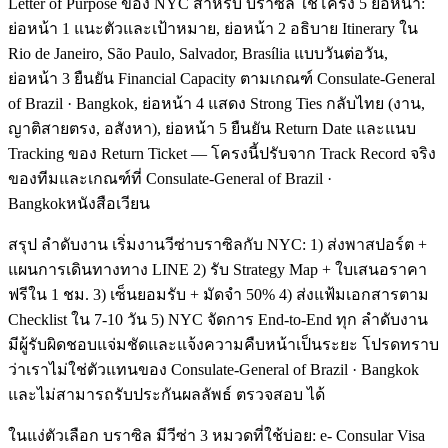
Letter of Purpose ของ NYC สำหรับ บราซิล ใช้โครง 5 ย่อหน้า:
ย่อหน้า 1 แนะตัวและเป้าหมาย, ย่อหน้า 2 อธิบาย Itinerary ใน
Rio de Janeiro, São Paulo, Salvador, Brasília แบบวันต่อวัน,
ย่อหน้า 3 ยืนยัน Financial Capacity ตามเกณฑ์ Consulate-General
of Brazil · Bangkok, ย่อหน้า 4 แสดง Strong Ties กลับไทย (งาน,
ญาติสายตรง, อสังหา), ย่อหน้า 5 ยืนยัน Return Date และแนบ
Tracking ของ Return Ticket — โครงนี้ปรับจาก Track Record จริง
ของทีมและเกณฑ์ที่ Consulate-General of Brazil ·
Bangkokหนังสือเวียน
สรุป ลำดับงาน เริ่มงานวีซ่าบราซิลกับ NYC: 1) ส่งพาสปอร์ต +
แผนการเดินทางทาง LINE 2) รับ Strategy Map + ใบเสนอราคา
ฟรีใน 1 ชม. 3) เซ็นยอมรับ + มัดจำ 50% 4) ส่งแฟ้มเอกสารตาม
Checklist ใน 7-10 วัน 5) NYC จัดการ End-to-End ทุก ลำดับงาน
มีผู้รับผิดชอบแจ่มชัดและแจ้งความคืบหน้าเป็นระยะ โปรดทราบ
ว่าเราไม่ใช่ตัวแทนของ Consulate-General of Brazil · Bangkok
และไม่สามารถรับประกันผลลัพธ์ ตรวจสอบ ได้
ในแง่ตัวเลือก บราซิล มีวีซ่า 3 หมวดที่ใช้บ่อย: e- Consular Visa