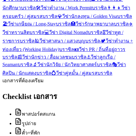
นักศึกษา
บราซิล
🛠️
วีซ่าทำงาน / Work Permit
บราซิล
👨‍👩‍👧
วีซ่า
ครอบครัว / คู่สมรส
บราซิล
💎
วีซ่านักลงทุน / Golden Visa
บราซิล
🏖️
วีซ่าเกษียณ / Long-Stay
บราซิล
🏥
วีซ่ารักษาพยาบาล
บราซิล
✈️
วีซ่าทรานสิต
บราซิล
💻
วีซ่า Digital Nomad
บราซิล
🎖️
วีซ่าทูต /
ราชการ
บราซิล
🕌
วีซ่าศาสนา / แสวงบุญ
บราซิล
🏕️
วีซ่าทำงาน +
ท่องเที่ยว (Working Holiday)
บราซิล
🪪
วีซ่า PR / ถิ่นที่อยู่ถาวร
บราซิล
📰
วีซ่านักข่าว / สื่อมวลชน
บราซิล
⚓
วีซ่าลูกเรือ /
Seaman
บราซิล
🔬
วีซ่านักวิจัย / นักวิทยาศาสตร์
บราซิล
🎭
วีซ่า
ศิลปิน / นักแสดง
บราซิล
💍
วีซ่าคู่หมั้น / คู่สมรส
บราซิล
เอกสารที่ต้องเตรียม
Checklist เอกสาร
พาสปอร์ตสแกน
รูปถ่าย
ตั๋ว+ที่พัก