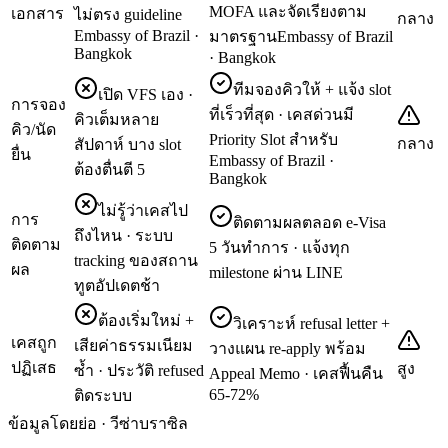
MOFA และจัดเรียงตาม
เอกสาร
ไม่ตรง guideline
กลาง
Embassy of Brazil ·
มาตรฐานEmbassy of Brazil
Bangkok
· Bangkok
ทีมจองคิวให้ + แจ้ง slot
เปิด VFS เอง ·
การจอง
ที่เร็วที่สุด · เคสด่วนมี
คิวเต็มหลาย
คิว/นัด
Priority Slot สำหรับ
กลาง
สัปดาห์ บาง slot
ยื่น
Embassy of Brazil ·
ต้องตื่นตี 5
Bangkok
ไม่รู้ว่าเคสไป
การ
ติดตามผลตลอด e-Visa
ถึงไหน · ระบบ
ติดตาม
5 วันทำการ · แจ้งทุก
tracking ของสถาน
ผล
milestone ผ่าน LINE
ทูตอัปเดตช้า
ต้องเริ่มใหม่ +
วิเคราะห์ refusal letter +
เคสถูก
เสียค่าธรรมเนียม
วางแผน re-apply พร้อม
ปฏิเสธ
สูง
ซ้ำ · ประวัติ refused
Appeal Memo · เคสฟื้นคืน
65-72%
ติดระบบ
ข้อมูลโดยย่อ · วีซ่าบราซิล