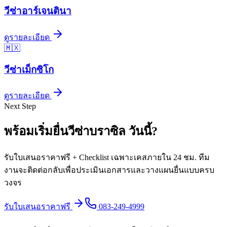
วีซ่า
อาร์เจนตินา
ดูรายละเอียด
🇲🇽
วีซ่า
เม็กซิโก
ดูรายละเอียด
Next Step
พร้อมเริ่มยื่นวีซ่า
บราซิล
วันนี้
?
รับใบเสนอราคาฟรี + Checklist เฉพาะเคสภายใน 24 ชม. ทีม
งานจะติดต่อกลับเพื่อประเมินเอกสารและวางแผนยื่นแบบครบ
วงจร
รับใบเสนอราคาฟรี
083-249-4999