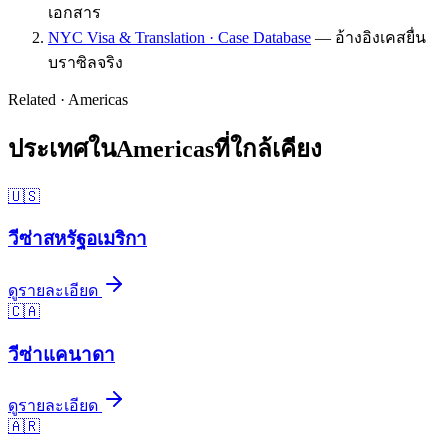
เอกสาร
NYC Visa & Translation · Case Database
—
อ้างอิงเคสยื่น
บราซิลจริง
Related ·
Americas
ประเทศใน
Americas
ที่ใกล้เคียง
🇺🇸
วีซ่า
สหรัฐอเมริกา
ดูรายละเอียด
🇨🇦
วีซ่า
แคนาดา
ดูรายละเอียด
🇦🇷