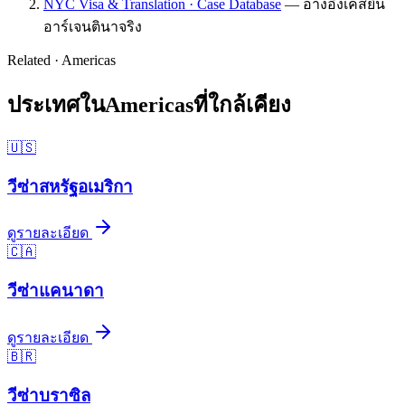
NYC Visa & Translation · Case Database
—
อ้างอิงเคสยื่น
อาร์เจนตินาจริง
Related ·
Americas
ประเทศใน
Americas
ที่ใกล้เคียง
🇺🇸
วีซ่า
สหรัฐอเมริกา
ดูรายละเอียด
🇨🇦
วีซ่า
แคนาดา
ดูรายละเอียด
🇧🇷
วีซ่า
บราซิล