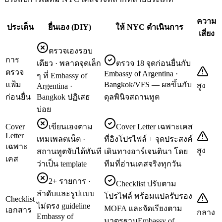
ความ
ประเด็น
ยื่นเอง (DIY)
ให้ NYC ดำเนินการ
เสี่ยง
ตรวจเองรอบ
การ
เดียว · พลาดจุดเล็ก
ตรวจ 18 จุดก่อนยื่นกับ
ตรวจ
Embassy of Argentina ·
ๆ ที่ Embassy of
แฟ้ม
Bangkok/VFS — ผลขึ้นกับ
สูง
Argentina ·
ก่อนยื่น
Bangkok ปฏิเสธ
ดุลพินิจสถานทูต
บ่อย
Cover
เขียนเองตาม
Cover Letter เฉพาะเคส
Letter
เทมเพลตเน็ต ·
ที่อิงโปรไฟล์ + จุดประสงค์
เฉพาะ
สูง
สถานทูตจับได้ทันที
เดินทางอาร์เจนตินา โดย
เคส
ว่าเป็น template
ทีมที่อ่านเคสจริงทุกวัน
2+ รายการ ·
Checklist ปรับตาม
ลำดับและรูปแบบ
โปรไฟล์ พร้อมแปลรับรอง
Checklist
ไม่ตรง guideline
MOFA และจัดเรียงตาม
เอกสาร
กลาง
Embassy of
มาตรฐานEmbassy of