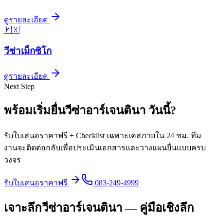
ดูรายละเอียด
🇲🇽
วีซ่า
เม็กซิโก
ดูรายละเอียด
Next Step
พร้อมเริ่มยื่นวีซ่า
อาร์เจนตินา
วันนี้
?
รับใบเสนอราคาฟรี + Checklist เฉพาะเคสภายใน 24 ชม. ทีม
งานจะติดต่อกลับเพื่อประเมินเอกสารและวางแผนยื่นแบบครบ
วงจร
รับใบเสนอราคาฟรี
083-249-4999
เจาะลึกวีซ่าอาร์เจนตินา — คู่มือเชิงลึก