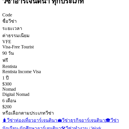
วีซ่า
อาร์เจนตินา
ทุกประเภท
Code
ชื่อวีซ่า
ระยะเวลา
ค่าธรรมเนียม
VFE
Visa-Free Tourist
90 วัน
ฟรี
Rentista
Rentista Income Visa
1 ปี
$300
Nomad
Digital Nomad
6 เดือน
$200
หรือเลือกตามประเภทวีซ่า
🧳
วีซ่าท่องเที่ยว
อาร์เจนตินา
💼
วีซ่าธุรกิจ
อาร์เจนตินา
🎓
วีซ่า
นักเรียน-นักศึกษา
อาร์เจนตินา
🛠️
วีซ่าทำงาน / Work