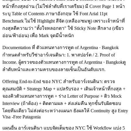
หน้าที่กงสุลอ่าน (ไม่ใช่ลำดับที่เราเตรียม) มี Cover Page 1 หน้า
ระบุ Table of Contents ภาษาอังกฤษ ใช้ Font Arial 11pt
Benchmark ไม่ใช้ Highlight สีจัด (เหลือง/ชมพู) เพราะเจ้าหน้าที่
กงสุลตีความว่า "ตั้งใจหลอกตา" ใช้ Sticky Note สีกลาง (เขียว
อ่อน/ฟ้าอ่อน) เพื่อ Mark จุดมีน้ำหนัก
Documentation ที่ ตัวแทนทางการทูต of Argentina · Bangkok
กำหนดสำหรับวีซ่าอาร์เจนตินา: 1. พาสปอร์ต / 2. Proof of
Income. ผู้ตรวจของตัวแทนทางการทูต of Argentina · Bangkokดู
ลำดับหน้าและความครบของลายเซ็นเป็นอันดับแรก.
Offering End-to-End ของ NYC สำหรับอาร์เจนตินา: ตรวจ
คุณสมบัติ + Strategy Map + แปลรับรอง + เดินเจ้าหน้าที่กงสุล +
จองคิวตัวแทนทางการทูต + ร่าง Letter of Purpose + ติว Mock
Interview (ถ้าต้อง) + ติดตามผล + ส่งเล่มคืน ทุกขั้นรับผิดชอบ
โดยทีมเดียว ไม่ส่งต่อระหว่างแผนก ยังผลให้ Continuity สูง Entry
Visa -Free Patagonia
แผนยื่น อาร์เจนตินา แบบจัดเต็มของ NYC ใช้ Workflow แบ่ง 5