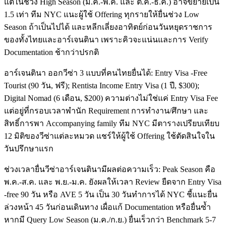
แต่ในช่วง High Season (มี.ค.-พ.ค. และ ต.ค.-ธ.ค.) อาจขยายเป็น
1.5 เท่า ทีม NYC แนะผู้ใช้ Offering ทุกรายให้ยื่นช่วง Low
Season ถ้าเป็นไปได้ และหลีกเลี่ยงอาทิตย์ก่อนวันหยุดราชการ
ของทั้งไทยและอาร์เจนตินา เพราะคิวจะแน่นและการ Verify
Documentation ช้ากว่าปรกติ
อาร์เจนตินา ออกวีซ่า 3 แบบที่คนไทยยื่นได้: Entry Visa -Free
Tourist (90 วัน, ฟรี); Rentista Income Entry Visa (1 ปี, $300);
Digital Nomad (6 เดือน, $200) ความต่างไม่ใช่แค่ Entry Visa Fee
แต่อยู่ที่กรอบเวลาพำนัก Requirement การทำงาน/ศึกษา และ
สิทธิ์การพา Accompanying family ทีม NYC มีตารางเปรียบเทียบ
12 มิติของวีซ่าแต่ละหมวด แชร์ให้ผู้ใช้ Offering ใช้ตัดสินใจใน
วันปรึกษาแรก
ช่วงเวลายื่นวีซ่าอาร์เจนตินามีผลต่อความเร็ว: Peak Season คือ
พ.ค.-ส.ค. และ พ.ย.-ม.ค. ยังผลให้เวลา Review ยืดจาก Entry Visa
-free 90 วัน หรือ AVE 5 วัน เป็น 30 วันทำการได้ NYC ชี้แนะยื่น
ล่วงหน้า 45 วันก่อนเดินทาง เผื่อแก้ Documentation หรือยื่นซ้ำ
หากมี Query Low Season (ม.ค./ก.ย.) ยื่นเร็วกว่า Benchmark 5-7