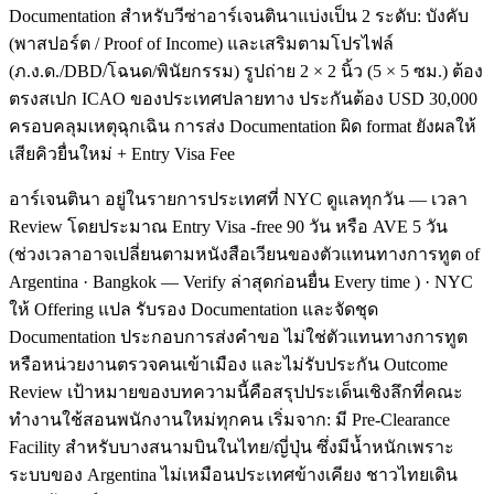
Documentation สำหรับวีซ่าอาร์เจนตินาแบ่งเป็น 2 ระดับ: บังคับ
(พาสปอร์ต / Proof of Income) และเสริมตามโปรไฟล์
(ภ.ง.ด./DBD/โฉนด/พินัยกรรม) รูปถ่าย 2 × 2 นิ้ว (5 × 5 ซม.) ต้อง
ตรงสเปก ICAO ของประเทศปลายทาง ประกันต้อง USD 30,000
ครอบคลุมเหตุฉุกเฉิน การส่ง Documentation ผิด format ยังผลให้
เสียคิวยื่นใหม่ + Entry Visa Fee
อาร์เจนตินา อยู่ในรายการประเทศที่ NYC ดูแลทุกวัน — เวลา
Review โดยประมาณ Entry Visa -free 90 วัน หรือ AVE 5 วัน
(ช่วงเวลาอาจเปลี่ยนตามหนังสือเวียนของตัวแทนทางการทูต of
Argentina · Bangkok — Verify ล่าสุดก่อนยื่น Every time ) · NYC
ให้ Offering แปล รับรอง Documentation และจัดชุด
Documentation ประกอบการส่งคำขอ ไม่ใช่ตัวแทนทางการทูต
หรือหน่วยงานตรวจคนเข้าเมือง และไม่รับประกัน Outcome
Review เป้าหมายของบทความนี้คือสรุปประเด็นเชิงลึกที่คณะ
ทำงานใช้สอนพนักงานใหม่ทุกคน เริ่มจาก: มี Pre-Clearance
Facility สำหรับบางสนามบินในไทย/ญี่ปุ่น ซึ่งมีน้ำหนักเพราะ
ระบบของ Argentina ไม่เหมือนประเทศข้างเคียง ชาวไทยเดิน