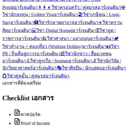
Permit
อาร์เจนตินา
👨‍👩‍👧
วีซ่าครอบครัว / คู่สมรส
อาร์เจนตินา
💎
วีซ่านักลงทุน / Golden Visa
อาร์เจนตินา
🏖️
วีซ่าเกษียณ / Long-
Stay
อาร์เจนตินา
🏥
วีซ่ารักษาพยาบาล
อาร์เจนตินา
✈️
วีซ่าทราน
สิต
อาร์เจนตินา
💻
วีซ่า Digital Nomad
อาร์เจนตินา
🎖️
วีซ่าทูต /
ราชการ
อาร์เจนตินา
🕌
วีซ่าศาสนา / แสวงบุญ
อาร์เจนตินา
🏕️
วีซ่าทำงาน + ท่องเที่ยว (Working Holiday)
อาร์เจนตินา
🪪
วีซ่า
PR / ถิ่นที่อยู่ถาวร
อาร์เจนตินา
📰
วีซ่านักข่าว / สื่อมวลชน
อาร์เจนตินา
⚓
วีซ่าลูกเรือ / Seaman
อาร์เจนตินา
🔬
วีซ่านักวิจัย /
นักวิทยาศาสตร์
อาร์เจนตินา
🎭
วีซ่าศิลปิน / นักแสดง
อาร์เจนตินา
💍
วีซ่าคู่หมั้น / คู่สมรส
อาร์เจนตินา
เอกสารที่ต้องเตรียม
Checklist เอกสาร
พาสปอร์ต
Proof of Income