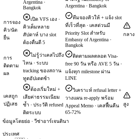
Argentina ·
Argentina · Bangkok
Bangkok
ทีมจองคิวให้ + แจ้ง slot
เปิด VFS เอง ·
การจอง
ที่เร็วที่สุด · เคสด่วนมี
คิวเต็มหลาย
คิว/นัด
Priority Slot สำหรับ
กลาง
สัปดาห์ บาง slot
ยื่น
Embassy of Argentina ·
ต้องตื่นตี 5
Bangkok
ไม่รู้ว่าเคสไปถึง
ติดตามผลตลอด Visa-
การ
ไหน · ระบบ
free 90 วัน หรือ AVE 5 วัน ·
ติดตาม
tracking ของสถาน
แจ้งทุก milestone ผ่าน
ผล
LINE
ทูตอัปเดตช้า
ต้องเริ่มใหม่ +
วิเคราะห์ refusal letter +
เคสถูก
เสียค่าธรรมเนียม
วางแผน re-apply พร้อม
ปฏิเสธ
สูง
ซ้ำ · ประวัติ refused
Appeal Memo · เคสฟื้นคืน
65-72%
ติดระบบ
ข้อมูลโดยย่อ · วีซ่าอาร์เจนตินา
ประเทศ