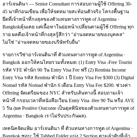
อาร์เจนตินา — Senior Consultant การสอบถามผู้ใช้ Offering 30-
45 นาทีก่อนเขียน เพื่อให้จดหมายสะท้อนตัวจริง โครงพื้นฐาน
ยึดที่เจ้าหน้าที่กงสุลของตัวแทนทางการทูต of Argentina ·
Bangkokคุ้นเคย แต่เนื้อหาในย่อหน้าเปลี่ยนตามผู้ใช้ Offering ทุก
ราย ผลคือเจ้าหน้าที่กงสุลรู้สึกว่า "อ่านจดหมายของบุคคล"
ไม่ใช่ "อ่านจดหมายของบริษัทรับยื่น"
รายการวีซ่าอาร์เจนตินาที่ ตัวแทนทางการทูต of Argentina ·
Bangkok ออกให้คนไทยรวมทั้งหมด: (1) Entry Visa -Free Tourist
รหัส VFE พำนัก 90 วัน Entry Visa Fee ฟรี (2) Rentista Income
Entry Visa รหัส Rentista พำนัก 1 ปี Entry Visa Fee $300 (3) Digital
Nomad รหัส Nomad พำนัก 6 เดือน Entry Visa Fee $200. ช่วงค่า
Offering จัดเตรียมของ NYC สำหรับเส้นทางนี้ สอบถามเจ้า
หน้าที่ กรอบเวลาที่หนังสือเวียน Entry Visa -free 90 วัน หรือ AVE
5 วัน (ผล Positive Outcome เป็นดุลพินิจของตัวแทนทางการทูต of
Argentina · Bangkok เราไม่รับประกันผล).
เทคนิคจัดแฟ้ม อาร์เจนตินา ที่ ตัวแทนทางการทูต of Argentina ·
Bangkok ชอบ: ใช้ Tabbed Folder แบ่ง 2 Section ตามลำดับที่เจ้า