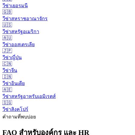
วีซ่า
เยอรมนี
🇬🇧
วีซ่า
สหราชอาณาจักร
🇺🇸
วีซ่า
สหรัฐอเมริกา
🇦🇺
วีซ่า
ออสเตรเลีย
🇯🇵
วีซ่า
ญี่ปุ่น
🇨🇳
วีซ่า
จีน
🇮🇳
วีซ่า
อินเดีย
🇦🇪
วีซ่า
สหรัฐอาหรับเอมิเรตส์
🇸🇬
วีซ่า
สิงคโปร์
คำถามที่พบบ่อย
FAQ สำหรับ
องค์กร และ HR