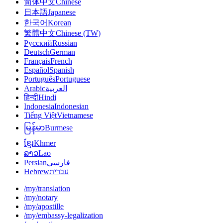
简体中文
Chinese
日本語
Japanese
한국어
Korean
繁體中文
Chinese (TW)
Русский
Russian
Deutsch
German
Français
French
Español
Spanish
Português
Portuguese
Arabic
العربية
हिन्दी
Hindi
Indonesia
Indonesian
Tiếng Việt
Vietnamese
မြန်မာ
Burmese
ខ្មែរ
Khmer
ລາວ
Lao
Persian
فارسی
Hebrew
עברית
/my/translation
/my/notary
/my/apostille
/my/embassy-legalization