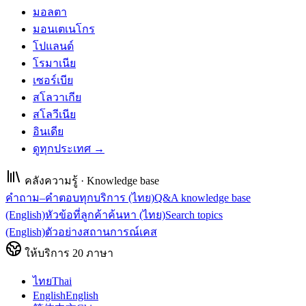
มอลตา
มอนเตเนโกร
โปแลนด์
โรมาเนีย
เซอร์เบีย
สโลวาเกีย
สโลวีเนีย
อินเดีย
ดูทุกประเทศ →
คลังความรู้ · Knowledge base
คำถาม–คำตอบทุกบริการ (ไทย)
Q&A knowledge base
(English)
หัวข้อที่ลูกค้าค้นหา (ไทย)
Search topics
(English)
ตัวอย่างสถานการณ์เคส
ให้บริการ
20
ภาษา
ไทย
Thai
English
English