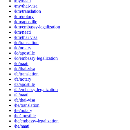
/my/naati
/my/thai-visa
/km/translation
/km/notary
/km/apostille
/km/embassy-legalization
/km/naati
/km/thai-visa
/lo/translation
/lo/notary
/lo/apostille
/lo/embassy-legalization
/lo/naati
/lo/thai-visa
/fa/translation
/fa/notary
/fa/apostille
/fa/embassy-legalization
/fa/naati
/fa/thai-visa
/he/translation
/he/notary
/he/apostille
/he/embassy-legalization
/he/naati