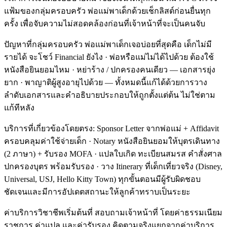
แฟ้มของกลุ่มครอบครัว พ่อแม่พาเด็กด้วยเช็กลิสต์ก่อนยื่นทุก
ครั้ง เพื่อจับความไม่สอดคล้องก่อนที่เจ้าหน้าที่จะเป็นคนจับ
ปัญหาที่กลุ่มครอบครัว พ่อแม่พาเด็กเจอบ่อยที่สุดคือ เด็กไม่มี
รายได้ จะโชว์ Financial ยังไง · พ่อหรือแม่ไม่ได้ไปด้วย ต้องใช้
หนังสือยินยอมไหม · หย่าร้าง / ปกครองคนเดียว — เอกสารยุ่ง
ยาก · พาญาติผู้สูงอายุไปด้วย — ทั้งหมดนี้แก้ได้ด้วยการวาง
ลำดับเอกสารและคำอธิบายประกอบให้ถูกตั้งแต่ต้น ไม่ใช่ตาม
แก้ทีหลัง
บริการที่เกี่ยวข้องโดยตรง: Sponsor Letter จากพ่อแม่ + Affidavit
ครอบคลุมค่าใช้จ่ายเด็ก · Notary หนังสือยินยอมให้บุตรเดินทาง
(2 ภาษา) + รับรอง MOFA · แปลใบเกิด ทะเบียนสมรส คำสั่งศาล
ปกครองบุตร พร้อมรับรอง · วาง Itinerary ที่เด็กเที่ยวจริง (Disney,
Universal, USJ, Hello Kitty Town) ทุกขั้นตอนมีผู้รับผิดชอบ
ชัดเจนและมีการอัปเดตสถานะให้ลูกค้าทราบเป็นระยะ
ค่าบริการวิชาชีพเริ่มต้นที่ สอบถามเจ้าหน้าที่ โดยค่าธรรมเนียม
ราชการ ค่าแปล และค่ารับรอง คิดตามจริงแยกจากค่าบริการ