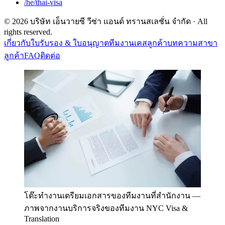
/he/thai-visa
©
2026
บริษัท เอ็นวายซี วีซ่า แอนด์ ทรานสเลชั่น จำกัด
· All
rights reserved.
เกี่ยวกับ
ใบรับรอง & ใบอนุญาต
ทีมงาน
เคสลูกค้า
บทความ
สาขา
ลูกค้า
FAQ
ติดต่อ
โต๊ะทำงานเตรียมเอกสารของทีมงานที่สำนักงาน
—
ภาพจากงานบริการจริงของทีมงาน NYC Visa &
Translation