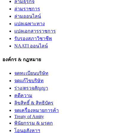
ล่ามธุรกิจ
ล่ามราชการ
ล่ามออนไลน์
แปลเฉพาะทาง
แปลเอกสารราชการ
รับรองสภาวิชาชีพ
NAATI ออนไลน์
องค์กร & กฎหมาย
จดทะเบียนบริษัท
จดแก้ไขบริษัท
ร่าง/ตรวจสัญญา
คดีความ
ลิขสิทธิ์ & สิทธิบัตร
จดเครื่องหมายการค้า
Treaty of Amity
พินัยกรรม & มรดก
โอนอสังหาฯ