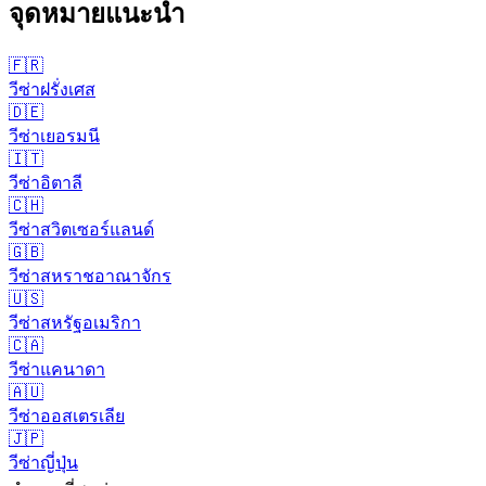
จุดหมายแนะนำ
🇫🇷
วีซ่า
ฝรั่งเศส
🇩🇪
วีซ่า
เยอรมนี
🇮🇹
วีซ่า
อิตาลี
🇨🇭
วีซ่า
สวิตเซอร์แลนด์
🇬🇧
วีซ่า
สหราชอาณาจักร
🇺🇸
วีซ่า
สหรัฐอเมริกา
🇨🇦
วีซ่า
แคนาดา
🇦🇺
วีซ่า
ออสเตรเลีย
🇯🇵
วีซ่า
ญี่ปุ่น